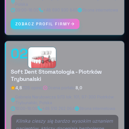
Polska
09:00–18:00
+48 690 930 840
Strona internetowa
ZOBACZ PROFIL FIRMY
02
Soft Dent Stomatologia - Piotrków
Trybunalski
4,8
(126 opinii)
Ocena portalu
:
8,0
Gabriela Narutowicza 9/13 lok. 101, 97-300 Piotrków
Trybunalski, Polska
10:00–18:00
+48 510 262 064
Strona internetowa
Klinika cieszy się bardzo wysokim uznaniem
pacjentów, którzy doceniają bezbolesne