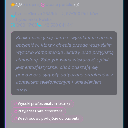
4,9
(35 opinii)
Ocena portalu
:
7,4
Rzemieślnicza 26A/lok.U2, 97-300 Piotrków
Trybunalski, Polska
10:00–17:00
+48 500 841 441
Klinika cieszy się bardzo wysokim uznaniem
pacjentów, którzy chwalą przede wszystkim
wysokie kompetencje lekarzy oraz przyjazną
atmosferę. Zdecydowana większość opinii
jest entuzjastyczna, choć zdarzają się
pojedyncze sygnały dotyczące problemów z
kontaktem telefonicznym i umawianiem
wizyt.
Wysoki profesjonalizm lekarzy
Przyjazna i miła atmosfera
Bezstresowe podejście do pacjenta