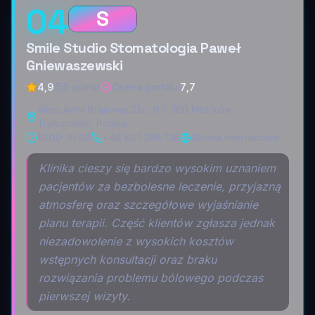
04
S
Smile Studio Stomatologia Paweł
Gniewaszewski
4,9
(55 opinii)
Ocena portalu
:
7,7
Aleje Armii Krajowej 22c, 97-300 Piotrków
Trybunalski, Polska
10:00–16:00
+48 601 368 136
Strona internetowa
Klinika cieszy się bardzo wysokim uznaniem
pacjentów za bezbolesne leczenie, przyjazną
atmosferę oraz szczegółowe wyjaśnianie
planu terapii. Część klientów zgłasza jednak
niezadowolenie z wysokich kosztów
wstępnych konsultacji oraz braku
rozwiązania problemu bólowego podczas
pierwszej wizyty.