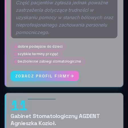
Część pacjentów zgłasza jednak poważne
zastrzeżenia dotyczące trudności w
uzyskaniu pomocy w stanach bólowych oraz
nieprofesjonalnego zachowania personelu
pomocniczego.
dobre podejście do dzieci
szybkie terminy przyjęć
bezbolesne zabiegi stomatologiczne
ZOBACZ PROFIL FIRMY
11
Gabinet Stomatologiczny AGDENT
Agnieszka Kozioł.