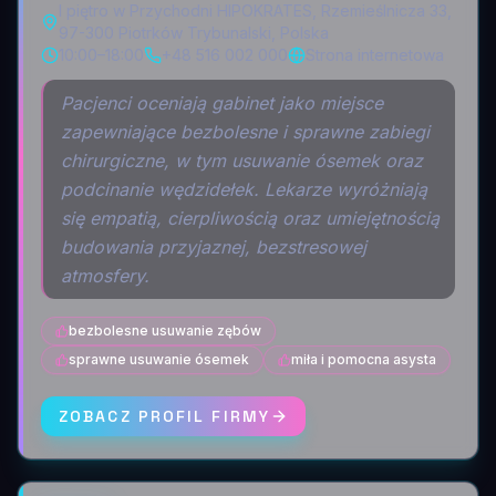
I piętro w Przychodni HIPOKRATES, Rzemieślnicza 33,
97-300 Piotrków Trybunalski, Polska
10:00–18:00
+48 516 002 000
Strona internetowa
Pacjenci oceniają gabinet jako miejsce
zapewniające bezbolesne i sprawne zabiegi
chirurgiczne, w tym usuwanie ósemek oraz
podcinanie wędzidełek. Lekarze wyróżniają
się empatią, cierpliwością oraz umiejętnością
budowania przyjaznej, bezstresowej
atmosfery.
bezbolesne usuwanie zębów
sprawne usuwanie ósemek
miła i pomocna asysta
ZOBACZ PROFIL FIRMY