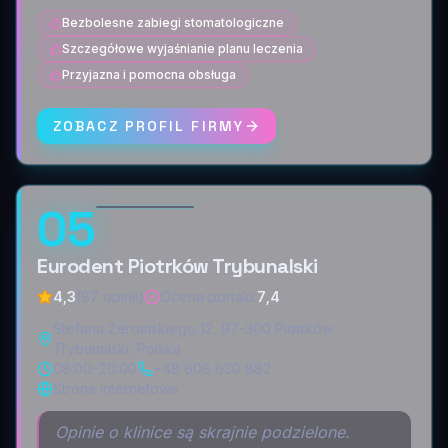
Bezbolesne zabiegi stomatologiczne
Szczegółowe wyjaśnianie planu leczenia
Przyjazna i pomocna obsługa
ZOBACZ PROFIL FIRMY
05
Eurodent Piotrków Trybunalski
4,3
(87 opinii)
Ocena portalu
:
7,4
Stefana Żeromskiego 12, 97-300 Piotrków
Trybunalski, Polska
08:00–20:00
+48 608 630 882
Strona internetowa
Opinie o klinice są skrajnie podzielone.