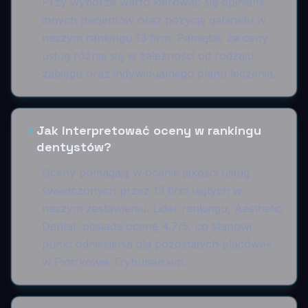
Przy wyborze warto kierować się opiniami
innych pacjentów oraz pozycją gabinetu w
naszym rankingu 13 firm. Pamiętaj, że ceny
usług różnią się w zależności od rodzaju
zabiegu oraz indywidualnego planu leczenia.
Jak interpretować oceny w rankingu
dentystów?
Oceny pomagają w ocenie jakości usług
świadczonych przez 13 firm ujętych w
naszym zestawieniu. Lider rankingu, Aesthetic
Dental, posiada ocenę 4.7/5, co stanowi
punkt odniesienia dla pozostałych placówek
w Piotrkowie Trybunalskim.