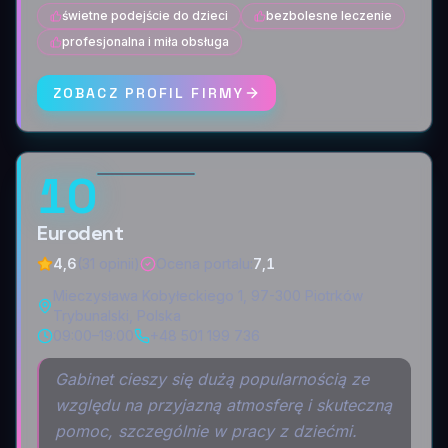
świetne podejście do dzieci
bezbolesne leczenie
profesjonalna i miła obsługa
ZOBACZ PROFIL FIRMY
10
Eurodent
4,6
(31 opinii)
Ocena portalu
:
7,1
Mieczysława Kobyłeckiego 1, 97-300 Piotrków
Trybunalski, Polska
09:00–19:00
+48 501 199 736
Gabinet cieszy się dużą popularnością ze
względu na przyjazną atmosferę i skuteczną
pomoc, szczególnie w pracy z dziećmi.