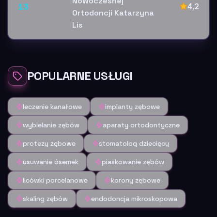
Nowoczesnej
13
4,2
Ortodoncji Katarzyna
Lis
POPULARNE USŁUGI
leczenie kanałowe
implanty zębowe
wybielanie zębów
aparaty ortodontyczne
protezy zębowe
stomatolog dziecięcy
usuwanie ósemek
piaskowanie zębów
licówki porcelanowe
korony zębowe
skaling zębów
endodoncja mikroskopowa