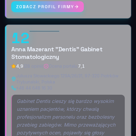
ZOBACZ PROFIL FIRMY
12
Anna Mazerant "Dentis" Gabinet
Stomatologiczny
4,9
(28 opinii)
Ocena portalu
:
7,1
Juliusza Słowackiego 129A/26/31, 97-320 Piotrków
Trybunalski, Polska
+48 44 648 16 30
Gabinet Dentis cieszy się bardzo wysokim
uznaniem pacjentów, którzy chwalą
profesjonalizm personelu oraz bezbolesny
przebieg zabiegów. Mimo przeważających
pozytywnych ocen, pojawiły się głosy