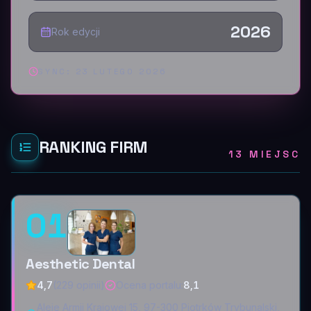
2026
Rok edycji
SYNC:
23 LUTEGO 2026
RANKING FIRM
13 MIEJSC
01
Aesthetic Dental
4,7
(229 opinii)
Ocena portalu
:
8,1
Aleje Armii Krajowej 15, 97-300 Piotrków Trybunalski,