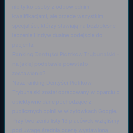
nie tylko osoby z odpowiednimi
kwalifikacjami, ale przede wszystkim
specjaliści, którzy stawiają na bezbolesne
leczenie i indywidualne podejście do
pacjenta.
Ranking Dentyści Piotrków Trybunalski –
na jakiej podstawie powstało
zestawienie?
Nasz ranking Dentyści Piotrków
Trybunalski został opracowany w oparciu o
obiektywne dane pochodzące z
publicznych opinii w wizytówkach Google.
Przy tworzeniu listy 13 placówek wzięliśmy
pod uwagę średnią ocenę wystawioną