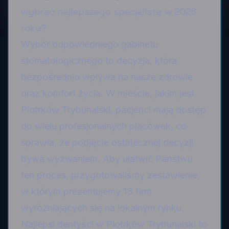
wybrać najlepszego specjalistę w 2026
roku?
Wybór odpowiedniego gabinetu
stomatologicznego to decyzja, która
bezpośrednio wpływa na nasze zdrowie
oraz komfort życia. W mieście, jakim jest
Piotrków Trybunalski, pacjenci mają dostęp
do wielu profesjonalnych placówek, co
sprawia, że podjęcie ostatecznej decyzji
bywa wyzwaniem. Aby ułatwić Państwu
ten proces, przygotowaliśmy zestawienie,
w którym prezentujemy 13 firm
wyróżniających się na lokalnym rynku.
Najlepsi dentyści w Piotrków Trybunalski to