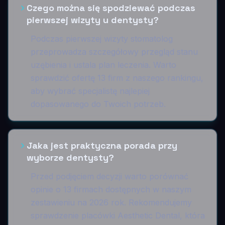
Czego można się spodziewać podczas
pierwszej wizyty u dentysty?
Podczas pierwszej wizyty stomatolog
przeprowadza szczegółowy przegląd stanu
uzębienia i ustala plan leczenia. Warto
sprawdzić ofertę 13 firm z naszego rankingu,
aby wybrać specjalistę najlepiej
dopasowanego do Twoich potrzeb.
Jaka jest praktyczna porada przy
wyborze dentysty?
Przed podjęciem decyzji warto porównać
opinie o 13 firmach dostępnych w naszym
zestawieniu na 2026 rok. Rekomendujemy
sprawdzenie placówki Aesthetic Dental, która