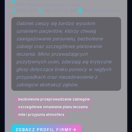
300 Piotrków Trybunalski, Polska
10:00–16:00
+48 509 744 460
Strona internetowa
Gabinet cieszy się bardzo wysokim
uznaniem pacjentów, którzy chwalą
zaangażowanie personelu, bezbolesne
zabiegi oraz szczegółowe planowanie
leczenia. Mimo przeważających
pozytywnych ocen, zdarzają się krytyczne
głosy dotyczące braku pomocy w nagłych
przypadkach oraz niezadowolenie z
zabiegów ekstrakcji zębów.
bezbolesne przeprowadzanie zabiegów
szczegółowe omawianie planu leczenia
miła i przyjazna atmosfera
ZOBACZ PROFIL FIRMY