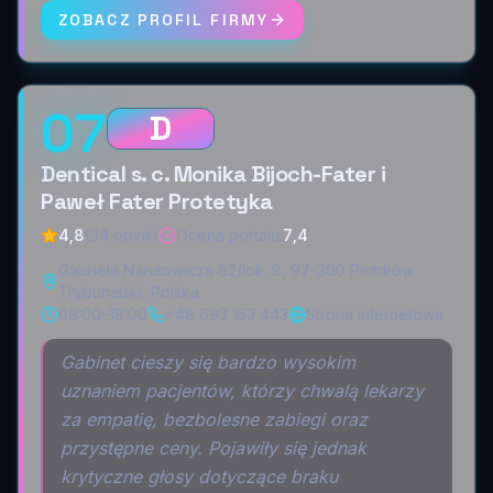
ZOBACZ PROFIL FIRMY
07
D
Dentical s. c. Monika Bijoch-Fater i
Paweł Fater Protetyka
4,8
(34 opinii)
Ocena portalu
:
7,4
Gabriela Narutowicza 62/lok. 8, 97-300 Piotrków
Trybunalski, Polska
08:00–18:00
+48 693 153 443
Strona internetowa
Gabinet cieszy się bardzo wysokim
uznaniem pacjentów, którzy chwalą lekarzy
za empatię, bezbolesne zabiegi oraz
przystępne ceny. Pojawiły się jednak
krytyczne głosy dotyczące braku