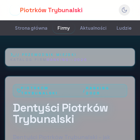
Piotrków Trybunalski
P
Strona główna
Firmy
Aktualności
Ludzie
//
PRZEWODNIK MIEJSKI
KATALOG FIRM
RANKING::
2026
PIOTRKÓW
RANKING
/
TRYBUNALSKI
2026
Dentyści Piotrków
Trybunalski
Dentyści Piotrków Trybunalski – jak