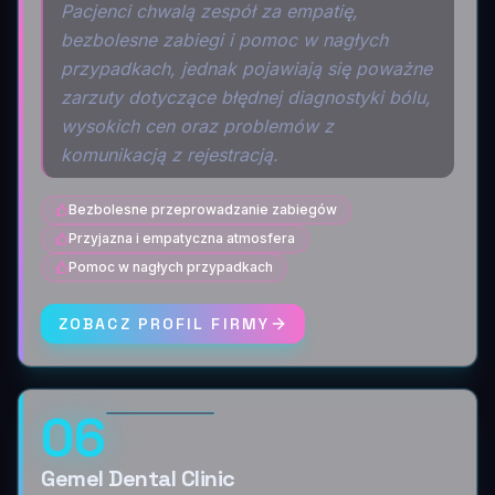
Pacjenci chwalą zespół za empatię,
bezbolesne zabiegi i pomoc w nagłych
przypadkach, jednak pojawiają się poważne
zarzuty dotyczące błędnej diagnostyki bólu,
wysokich cen oraz problemów z
komunikacją z rejestracją.
Bezbolesne przeprowadzanie zabiegów
Przyjazna i empatyczna atmosfera
Pomoc w nagłych przypadkach
ZOBACZ PROFIL FIRMY
06
Gemel Dental Clinic