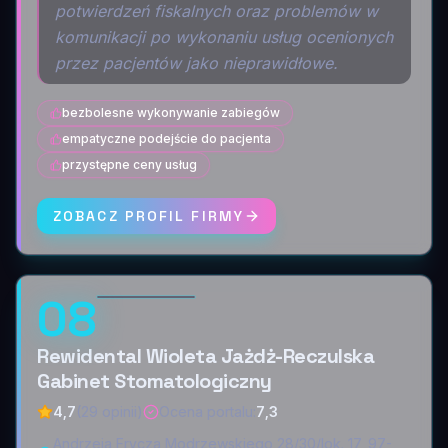
potwierdzeń fiskalnych oraz problemów w
komunikacji po wykonaniu usług ocenionych
przez pacjentów jako nieprawidłowe.
bezbolesne wykonywanie zabiegów
empatyczne podejście do pacjenta
przystępne ceny usług
ZOBACZ PROFIL FIRMY
08
Rewidental Wioleta Jażdż-Reczulska
Gabinet Stomatologiczny
4,7
(29 opinii)
Ocena portalu
:
7,3
Andrzeja Frycza Modrzewskiego 28/30/lok. 17, 97-