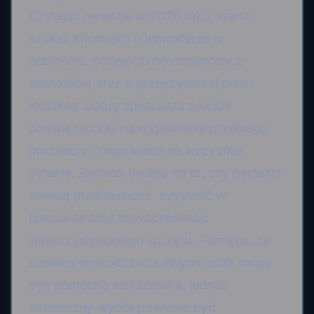
Czytając recenzje w 2026 roku, warto
szukać informacji o atmosferze w
gabinecie, podejściu do pacjentów z
dentofobią oraz o przejrzystości planu
leczenia. Dobry specjalista zawsze
poświęca czas na wyjaśnienie przebiegu
procedury i odpowiada na wszystkie
pytania. Zwracaj uwagę na to, czy pacjenci
chwalą punktualność, czystość w
placówce oraz nowoczesność
wykorzystywanego sprzętu. Pamiętaj, że
subiektywne odczucia innych osób mogą
być pomocną wskazówką, jednak
ostateczny wybór powinien być