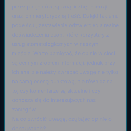
przez pacjentów, łączną liczbę recenzji
oraz ich merytoryczną treść. Dzięki takiemu
podejściu, zestawienie odzwierciedla realne
doświadczenia osób, które korzystały z
usług stomatologicznych w naszym
mieście. Warto pamiętać, że opinie w sieci
są cennym źródłem informacji, jednak przy
ich analizie należy zwracać uwagę nie tylko
na samą ocenę punktową, ale również na
to, czy komentarze są aktualne i czy
odnoszą się do interesujących nas
zabiegów.
Na co zwrócić uwagę, czytając opinie o
dentystach?