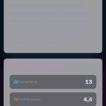
podyktowany Twoimi indywidualnymi
potrzebami zdrowotnymi. Zachęcamy do
zapoznania się z naszym zestawieniem,
które pomoże Ci w podjęciu świadomej
decyzji o wyborze stomatologa w
Piotrkowie Trybunalskim.
RANKING W LICZBACH
13
Firm na liście
4,4
Średnia ocena