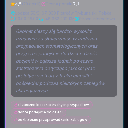
4,5
(29 opinii)
Ocena portalu
:
7,1
Łódzka 50/9, 97-300 Piotrków Trybunalski, Polska
09:00–18:00
+48 662 239 135
Strona internetowa
Gabinet cieszy się bardzo wysokim
uznaniem za skuteczność w trudnych
przypadkach stomatologicznych oraz
przyjazne podejście do dzieci. Część
pacjentów zgłasza jednak poważne
zastrzeżenia dotyczące jakości prac
protetycznych oraz braku empatii i
pośpiechu podczas niektórych zabiegów
chirurgicznych.
skuteczne leczenie trudnych przypadków
dobre podejście do dzieci
bezbolesne przeprowadzanie zabiegów