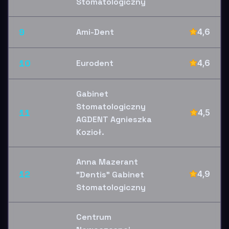
Stomatologiczny
9
Ami-Dent
4,6
10
Eurodent
4,6
Gabinet
Stomatologiczny
11
4,5
AGDENT Agnieszka
Kozioł.
Anna Mazerant
12
4,9
"Dentis" Gabinet
Stomatologiczny
Centrum