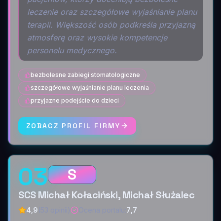
leczenie oraz szczegółowe wyjaśnianie planu
terapii. Większość osób podkreśla przyjazną
atmosferę oraz wysokie kompetencje
personelu medycznego.
bezbolesne zabiegi stomatologiczne
szczegółowe wyjaśnianie planu leczenia
przyjazne podejście do dzieci
ZOBACZ PROFIL FIRMY
03
S
SCS Michał Kołaciński, Michał Służalec
4,9
(53 opinii)
Ocena portalu
:
7,7