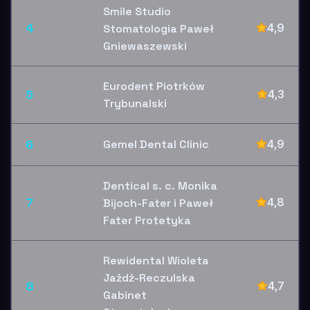
Smile Studio
4
4,9
Stomatologia Paweł
Gniewaszewski
Eurodent Piotrków
5
4,3
Trybunalski
6
Gemel Dental Clinic
4,9
Dentical s. c. Monika
7
4,8
Bijoch-Fater i Paweł
Fater Protetyka
Rewidental Wioleta
Jażdż-Reczulska
8
4,7
Gabinet