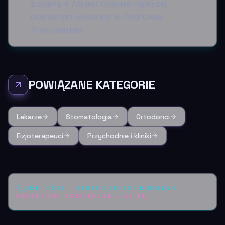
z oceną 4.7/5 jest obecnie najwyżej
ocenianym wyborem w Piotrkowie
Trybunalskim.
POWIĄZANE KATEGORIE
Lekarze
Stomatologia
Ortodonci
Fizjoterapeuci
Przychodnie i kliniki
DENTYŚCI
—
PIOTRKÓW TRYBUNALSKI
PIOTRKOWTRYBUNALSKILIVE.PL