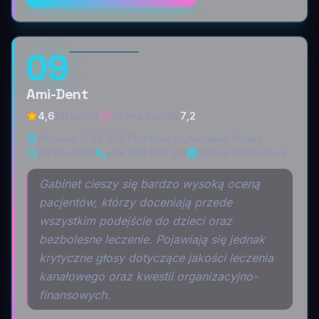
09
Ami-Dent
4,6
(31 opinii)
Ocena portalu
:
7,2
Wysoka 7, 97-300 Piotrków Trybunalski, Polska
09:00–15:00
+48 693 946 513
Strona internetowa
Gabinet cieszy się bardzo wysoką oceną
pacjentów, którzy doceniają przede
wszystkim podejście do dzieci oraz
bezbolesne leczenie. Pojawiają się jednak
krytyczne głosy dotyczące jakości leczenia
kanałowego oraz kwestii organizacyjno-
finansowych.