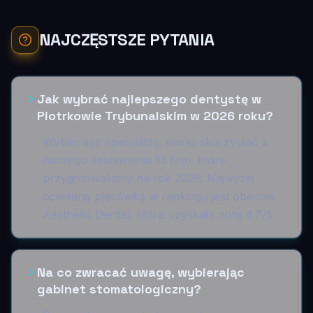
NAJCZĘSTSZE PYTANIA
Jak wybrać najlepszego dentystę w
Piotrkowie Trybunalskim w 2026 roku?
Wybierając specjalistę, warto skorzystać z
naszego zestawienia 13 firm, które
przygotowaliśmy na rok 2026. Najwyżej
ocenianą placówką w rankingu jest obecnie
Aesthetic Dental, która uzyskała notę 4.7/5.
Na co zwracać uwagę, wybierając
gabinet stomatologiczny?