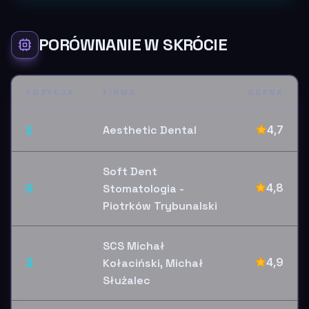
PORÓWNANIE W SKRÓCIE
POZYCJA
FIRMA
OCENA
1
Aesthetic Dental
4,7
Soft Dent
2
4,8
Stomatologia -
Piotrków Trybunalski
SCS Michał
3
4,9
Kołaciński, Michał
Służalec