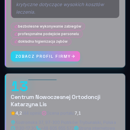
krytyczne dotyczące wysokich kosztów
leczenia.
bezbolesne wykonywanie zabiegów
profesjonalne podejście personelu
dokładna higienizacja zębów
ZOBACZ PROFIL FIRMY
13
Centrum Nowoczesnej Ortodoncji
Katarzyna Lis
4,2
(44 opinii)
Ocena portalu
:
7,1
Kostromska 37, 97-300 Piotrków Trybunalski, Polska
11:30–17:30
+48 605 655 572
Strona internetowa