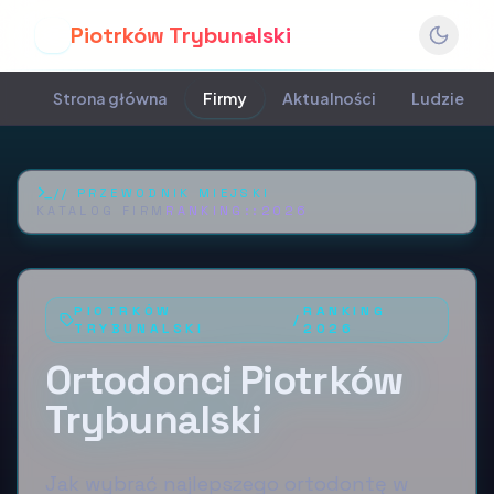
Piotrków Trybunalski
P
Strona główna
Firmy
Aktualności
Ludzie
//
PRZEWODNIK MIEJSKI
KATALOG FIRM
RANKING::
2026
PIOTRKÓW
RANKING
/
TRYBUNALSKI
2026
Ortodonci Piotrków
Trybunalski
Jak wybrać najlepszego ortodontę w