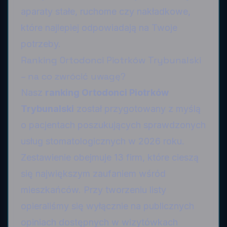
aparaty stałe, ruchome czy nakładkowe,
które najlepiej odpowiadają na Twoje
potrzeby.
Ranking Ortodonci Piotrków Trybunalski
– na co zwrócić uwagę?
Nasz
ranking Ortodonci Piotrków
Trybunalski
został przygotowany z myślą
o pacjentach poszukujących sprawdzonych
usług stomatologicznych w 2026 roku.
Zestawienie obejmuje 13 firm, które cieszą
się największym zaufaniem wśród
mieszkańców. Przy tworzeniu listy
opieraliśmy się wyłącznie na publicznych
opiniach dostępnych w wizytówkach