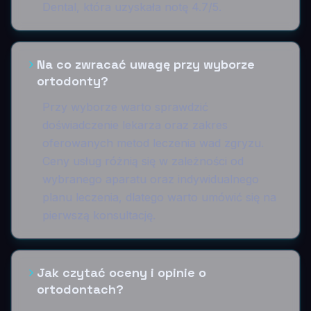
Dental, która uzyskała notę 4.7/5.
Na co zwracać uwagę przy wyborze
ortodonty?
Przy wyborze warto sprawdzić
doświadczenie lekarza oraz zakres
oferowanych metod leczenia wad zgryzu.
Ceny usług różnią się w zależności od
wybranego aparatu oraz indywidualnego
planu leczenia, dlatego warto umówić się na
pierwszą konsultację.
Jak czytać oceny i opinie o
ortodontach?