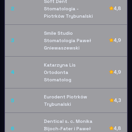
Soft Dent
2
4,8
Stomatologia -
Piotrków Trybunalski
Smile Studio
3
4,9
Stomatologia Paweł
Gniewaszewski
Katarzyna Lis
4
4,9
Ortodonta
Stomatolog
Eurodent Piotrków
5
4,3
Trybunalski
Dentical s. c. Monika
6
4,8
Bijoch-Fater i Paweł