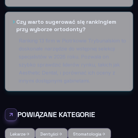
Czy warto sugerować się rankingiem
przy wyborze ortodonty?
Ranking 13 firm w Piotrkowie Trybunalskim to
doskonałe narzędzie do wstępnej selekcji
specjalistów w 2026 roku. Pozwala on
szybko sprawdzić liderów rynku, takich jak
Aesthetic Dental, i porównać ich oceny z
innymi dostępnymi gabinetami.
POWIĄZANE KATEGORIE
Lekarze
Dentyści
Stomatologia