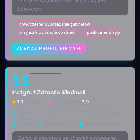
dostępnością terminów w sytuacjach
bólowych.
nowoczesne wyposażenie gabinetów
przyjazne podejście do dzieci
punktualne wizyty
ZOBACZ PROFIL FIRMY
11
Instytut Zdrowia Medicall
3,3
(194 opinii)
Ocena portalu
:
6,9
Wojska Polskiego 77, 97-300 Piotrków Trybunalski,
Polska
Zamknięte
+48 662 107 803
Strona internetowa
Opinie o placówce są skrajnie podzielone,