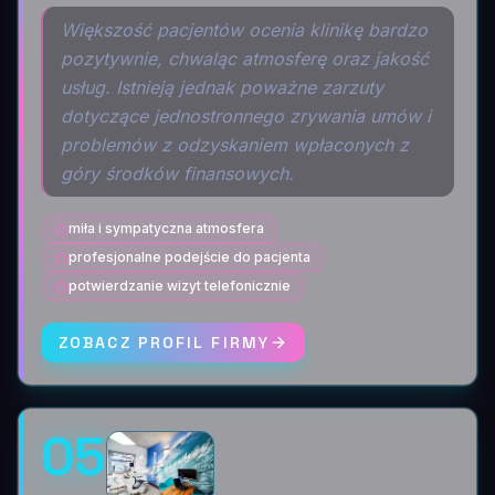
Większość pacjentów ocenia klinikę bardzo
pozytywnie, chwaląc atmosferę oraz jakość
usług. Istnieją jednak poważne zarzuty
dotyczące jednostronnego zrywania umów i
problemów z odzyskaniem wpłaconych z
góry środków finansowych.
miła i sympatyczna atmosfera
profesjonalne podejście do pacjenta
potwierdzanie wizyt telefonicznie
ZOBACZ PROFIL FIRMY
05