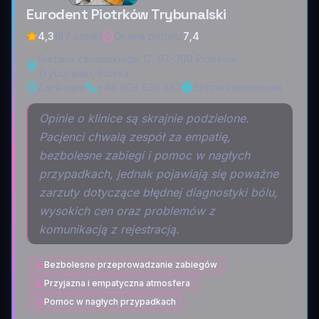
Eurodent Piotrków Trybunalski
4,3
(87 opinii)
Ocena portalu
:
7,4
Stefana Żeromskiego 12, 97-300 Piotrków
Trybunalski, Polska
Zamknięte
+48 608 630 882
Strona internetowa
Opinie o klinice są skrajnie podzielone.
Pacjenci chwalą zespół za empatię,
bezbolesne zabiegi i pomoc w nagłych
przypadkach, jednak pojawiają się poważne
zarzuty dotyczące błędnej diagnostyki bólu,
wysokich cen oraz problemów z
komunikacją z rejestracją.
Bezbolesne przeprowadzanie zabiegów
Przyjazna i empatyczna atmosfera
Pomoc w nagłych przypadkach