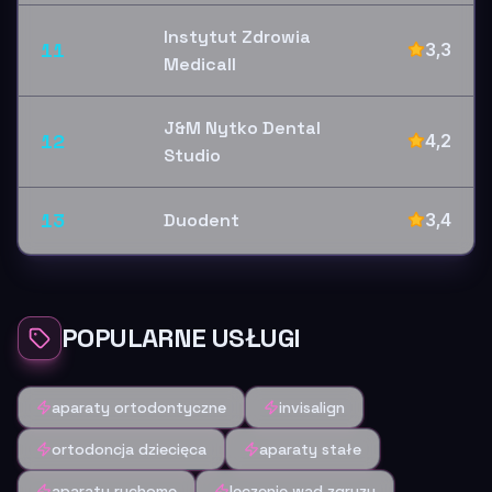
Instytut Zdrowia
11
3,3
Medicall
J&M Nytko Dental
12
4,2
Studio
13
Duodent
3,4
POPULARNE USŁUGI
aparaty ortodontyczne
invisalign
ortodoncja dziecięca
aparaty stałe
aparaty ruchome
leczenie wad zgryzu