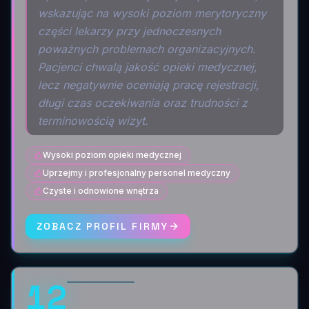
wskazując na wysoki poziom merytoryczny
części lekarzy przy jednoczesnych
poważnych problemach organizacyjnych.
Pacjenci chwalą jakość opieki medycznej,
lecz negatywnie oceniają pracę rejestracji,
długi czas oczekiwania oraz trudności z
terminowością wizyt.
Wysoki poziom opieki medycznej
Uprzejmy i profesjonalny personel medyczny
Czyste i odnowione wnętrza
ZOBACZ PROFIL FIRMY
12