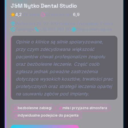
J&M Nytko Dental Studio
4,2
(33 opinii)
Ocena portalu
:
6,9
Wolborska 7a, 97-300 Piotrków Trybunalski, Polska
Zamknięte
+48 604 250 102
Strona internetowa
Opinie o klinice są silnie spolaryzowane,
przy czym zdecydowana większość
pacjentów chwali profesjonalizm zespołu
oraz bezbolesne leczenie. Część osób
zgłasza jednak poważne zastrzeżenia
dotyczące wysokich kosztów, trwałości prac
protetycznych oraz strategii leczenia opartej
na usuwaniu zębów pod implanty.
bezbolesne zabiegi
miła i przyjazna atmosfera
indywidualne podejście do pacjenta