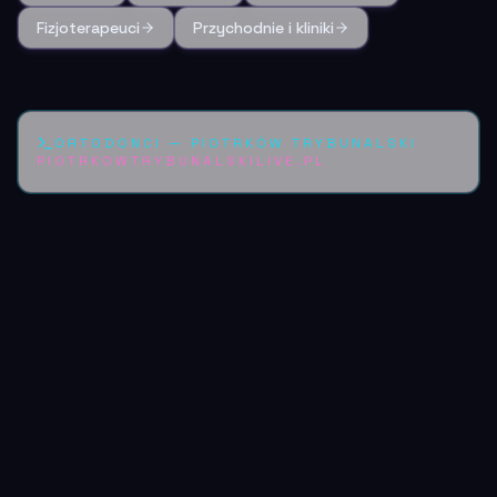
Fizjoterapeuci
Przychodnie i kliniki
ORTODONCI
—
PIOTRKÓW TRYBUNALSKI
PIOTRKOWTRYBUNALSKILIVE.PL