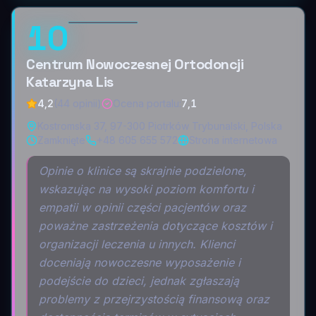
10
Centrum Nowoczesnej Ortodoncji
Katarzyna Lis
4,2
(44 opinii)
Ocena portalu
:
7,1
Kostromska 37, 97-300 Piotrków Trybunalski, Polska
Zamknięte
+48 605 655 572
Strona internetowa
Opinie o klinice są skrajnie podzielone,
wskazując na wysoki poziom komfortu i
empatii w opinii części pacjentów oraz
poważne zastrzeżenia dotyczące kosztów i
organizacji leczenia u innych. Klienci
doceniają nowoczesne wyposażenie i
podejście do dzieci, jednak zgłaszają
problemy z przejrzystością finansową oraz