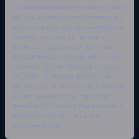
Zwracaj uwagę na powtarzające się wątki –
jeśli wielu pacjentów chwali komunikację z
lekarzem lub przejrzystość kosztorysu, jest
to bardzo dobry sygnał. Pamiętaj, że
pojedyncza negatywna opinia nie musi
dyskwalifikować specjalisty, jednak warto
sprawdzić, czy gabinet reaguje na uwagi
pacjentów i jak rozwiązuje ewentualne
problemy. Wybór odpowiedniego ortodonty
to kluczowy krok do pięknego uśmiechu,
dlatego warto poświęcić chwilę na analizę
dostępnych informacji, aby podjąć
świadomą decyzję.