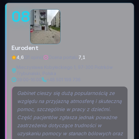
08
Eurodent
4,6
(31 opinii)
Ocena portalu
:
7,1
Mieczysława Kobyłeckiego 1, 97-300 Piotrków
Trybunalski, Polska
09:00–16:00
+48 501 199 736
Gabinet cieszy się dużą popularnością ze
względu na przyjazną atmosferę i skuteczną
pomoc, szczególnie w pracy z dziećmi.
Część pacjentów zgłasza jednak poważne
zastrzeżenia dotyczące trudności w
uzyskaniu pomocy w stanach bólowych oraz