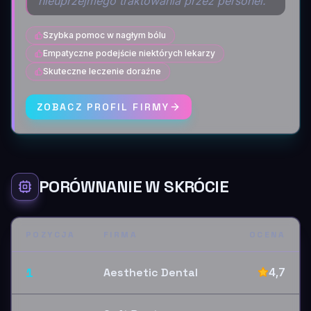
nieuprzejmego traktowania przez personel.
Szybka pomoc w nagłym bólu
Empatyczne podejście niektórych lekarzy
Skuteczne leczenie doraźne
ZOBACZ PROFIL FIRMY
PORÓWNANIE W SKRÓCIE
POZYCJA
FIRMA
OCENA
1
Aesthetic Dental
4,7