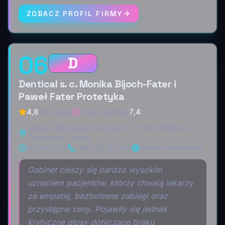
ZOBACZ PROFIL FIRMY
06
D
Dentical s. c. Monika Bijoch-Fater i
Paweł Fater Protetyka
4,8
(34 opinii)
Ocena portalu
:
7,4
Gabriela Narutowicza 62/lok. 8, 97-300 Piotrków
Trybunalski, Polska
08:00–17:00
+48 693 153 443
Strona internetowa
Gabinet cieszy się bardzo wysokim
uznaniem pacjentów, którzy chwalą lekarzy
za empatię, bezbolesne zabiegi oraz
przystępne ceny. Pojawiły się jednak
krytyczne głosy dotyczące braku