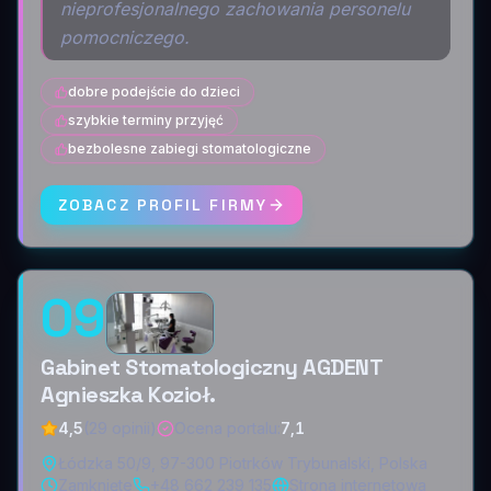
nieprofesjonalnego zachowania personelu
pomocniczego.
dobre podejście do dzieci
szybkie terminy przyjęć
bezbolesne zabiegi stomatologiczne
ZOBACZ PROFIL FIRMY
09
Gabinet Stomatologiczny AGDENT
Agnieszka Kozioł.
4,5
(29 opinii)
Ocena portalu
:
7,1
Łódzka 50/9, 97-300 Piotrków Trybunalski, Polska
Zamknięte
+48 662 239 135
Strona internetowa