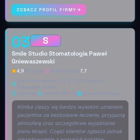
ZOBACZ PROFIL FIRMY
03
S
Smile Studio Stomatologia Paweł
Gniewaszewski
4,9
(55 opinii)
Ocena portalu
:
7,7
Aleje Armii Krajowej 22c, 97-300 Piotrków
Trybunalski, Polska
Zamknięte
+48 601 368 136
Strona internetowa
Klinika cieszy się bardzo wysokim uznaniem
pacjentów za bezbolesne leczenie, przyjazną
atmosferę oraz szczegółowe wyjaśnianie
planu terapii. Część klientów zgłasza jednak
niezadowolenie z wysokich kosztów