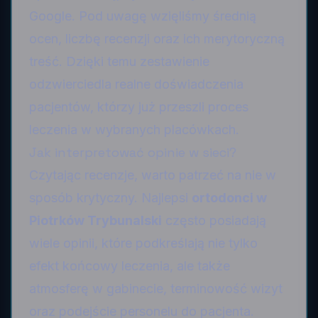
Google. Pod uwagę wzięliśmy średnią
ocen, liczbę recenzji oraz ich merytoryczną
treść. Dzięki temu zestawienie
odzwierciedla realne doświadczenia
pacjentów, którzy już przeszli proces
leczenia w wybranych placówkach.
Jak interpretować opinie w sieci?
Czytając recenzje, warto patrzeć na nie w
sposób krytyczny. Najlepsi
ortodonci w
Piotrków Trybunalski
często posiadają
wiele opinii, które podkreślają nie tylko
efekt końcowy leczenia, ale także
atmosferę w gabinecie, terminowość wizyt
oraz podejście personelu do pacjenta.