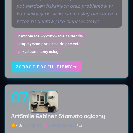
potwierdzeń fiskalnych oraz problemów w
komunikacji po wykonaniu usług ocenionych
przez pacjentów jako nieprawidłowe.
bezbolesne wykonywanie zabiegów
empatyczne podejście do pacjenta
przystępne ceny usług
ZOBACZ PROFIL FIRMY
07
ArtSmile Gabinet Stomatologiczny
4,8
(23 opinii)
Ocena portalu
:
7,3