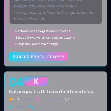
wstępnych konsultacji oraz braku
rozwiązania problemu bólowego podczas
pierwszej wizyty.
Bezbolesne zabiegi stomatologiczne
Szczegółowe wyjaśnianie planu leczenia
Przyjazna i pomocna obsługa
ZOBACZ PROFIL FIRMY
04
K
Katarzyna Lis Ortodonta Stomatolog
4,9
(113 opinii)
Ocena portalu
:
7,7
Zamknięte
+48 605 655 572