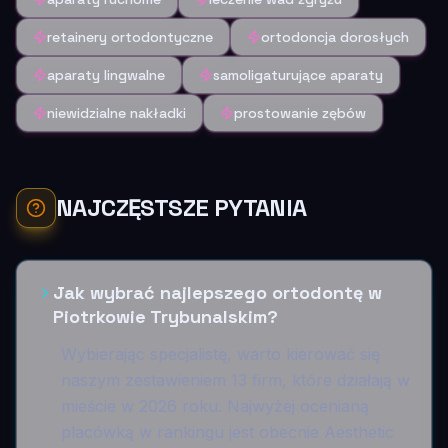
retainery ortodontyczne
ortodoncja dorosłych
aparaty lingwalne
samoligaturujące aparaty
niewidzialne nakładki
prostowanie zębów
NAJCZĘSTSZE PYTANIA
Jak wybrać najlepszego ortodontę w
Piotrkowie Trybunalskim?
Wybierając specjalistę, warto kierować się
naszym zestawieniem 13 firm, które działają w
mieście w 2026 roku. Najwyżej ocenianą
placówką w rankingu jest obecnie Aesthetic