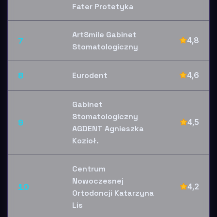
Fater Protetyka
ArtSmile Gabinet
7
4,8
Stomatologiczny
8
Eurodent
4,6
Gabinet
Stomatologiczny
9
4,5
AGDENT Agnieszka
Kozioł.
Centrum
Nowoczesnej
10
4,2
Ortodoncji Katarzyna
Lis