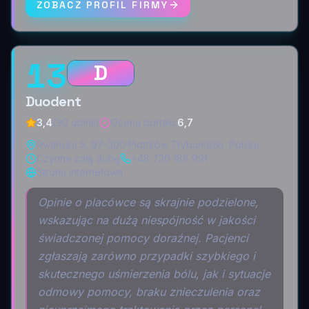
ZOBACZ PROFIL FIRMY
13
D
Duodent
3,4
(90 opinii)
Ocena portalu
:
6,7
Rwańska 5, 97-300 Piotrków Trybunalski, Polska
Czynne całą dobę
+48 730 188 991
Strona internetowa
Opinie o placówce są skrajnie podzielone,
wskazując na dużą niespójność w jakości
świadczonej pomocy doraźnej. Pacjenci
zgłaszają zarówno przypadki szybkiego i
skutecznego uśmierzenia bólu, jak i sytuacje
odmowy pomocy, braku znieczulenia oraz