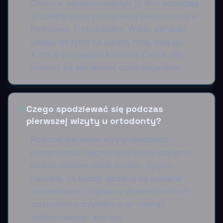
Oceny w naszym rankingu 13 firm pomagają
w obiektywnym porównaniu jakości usług w
Piotrkowie Trybunalskim. Warto zwracać
uwagę nie tylko na ogólną notę, taką jak
4.7/5 w przypadku Aesthetic Dental, ale
również na aktualność opinii pacjentów.
Czego spodziewać się podczas
pierwszej wizyty u ortodonty?
Podczas pierwszej wizyty specjalista
przeprowadzi diagnostykę stanu uzębienia i
omówi możliwe opcje korekty zgryzu.
Pamiętaj, że koszty leczenia są ustalane
indywidualnie i różnią się w zależności od
złożoności przypadku oraz rodzaju
zastosowanego aparatu.