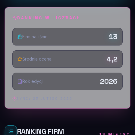
RANKING W LICZBACH
13
Firm na liście
4,2
Średnia ocena
2026
Rok edycji
SYNC:
23 LUTEGO 2026
RANKING FIRM
13 MIEJSC