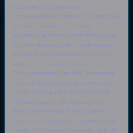
Piotrkowie Trybunalskim?
Proces prostowania zębów to inwestycja w
zdrowie i pewność siebie na lata.
Wybierając specjalistę, warto kierować się
nie tylko lokalizacją gabinetu, ale przede
wszystkim doświadczeniem lekarza oraz
zakresem oferowanych metod leczenia.
Dobrzy
ortodonci Piotrków Trybunalski
to tacy, którzy stawiają na indywidualne
podejście do pacjenta, przeprowadzają
dokładną diagnostykę obrazową i jasno
tłumaczą plan terapii. Przed podjęciem
decyzji warto sprawdzić, czy dany gabinet
oferuje nowoczesne rozwiązania, takie jak