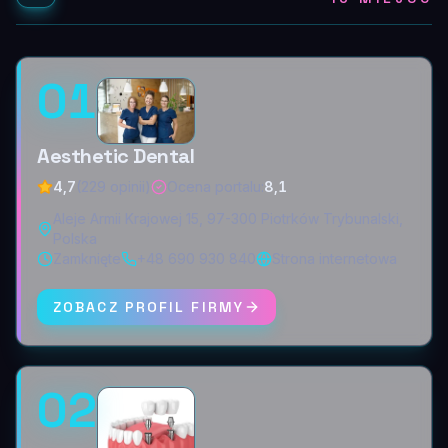
01
Aesthetic Dental
4,7
(229 opinii)
Ocena portalu
:
8,1
Aleje Armii Krajowej 15, 97-300 Piotrków Trybunalski,
Polska
Zamknięte
+48 690 930 840
Strona internetowa
ZOBACZ PROFIL FIRMY
02