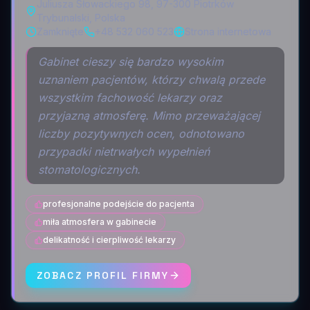
Juliusza Słowackiego 98, 97-300 Piotrków
Trybunalski, Polska
Zamknięte
+48 532 060 523
Strona internetowa
Gabinet cieszy się bardzo wysokim
uznaniem pacjentów, którzy chwalą przede
wszystkim fachowość lekarzy oraz
przyjazną atmosferę. Mimo przeważającej
liczby pozytywnych ocen, odnotowano
przypadki nietrwałych wypełnień
stomatologicznych.
profesjonalne podejście do pacjenta
miła atmosfera w gabinecie
delikatność i cierpliwość lekarzy
ZOBACZ PROFIL FIRMY