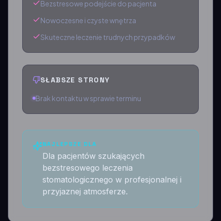
Bezstresowe podejście do pacjenta
Nowoczesne i czyste wnętrza
Skuteczne leczenie trudnych przypadków
SŁABSZE STRONY
Brak kontaktu w sprawie terminu
NAJLEPSZE DLA
Dla pacjentów szukających
bezstresowego leczenia
stomatologicznego w profesjonalnej i
przyjaznej atmosferze.