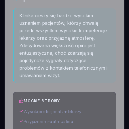
Klinika cieszy się bardzo wysokim
uznaniem pacjentów, którzy chwalą
przede wszystkim wysokie kompetencje
lekarzy oraz przyjazną atmosferę.
Zdecydowana większość opinii jest
entuzjastyczna, choć zdarzają się
pojedyncze sygnały dotyczące
problemów z kontaktem telefonicznym i
umawianiem wizyt.
MOCNE STRONY
Wysoki profesjonalizm lekarzy
Przyjazna i miła atmosfera