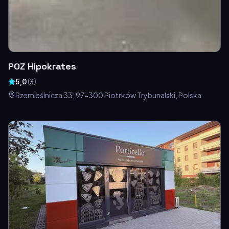
POZ Hipokrates
5,0
(
3
)
Rzemieślnicza 33, 97-300 Piotrków Trybunalski, Polska