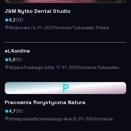
J&M Nytko Dental Studio
4,2
(
33
)
Wolborska 7a, 97-300 Piotrków Trybunalski, Polska
eL4online
5,0
(
15
)
Wojska Polskiego 3/lok. 17, 97-300 Piotrków Trybunalski,
Polska
P
Pracownia florystyczna Natura
4,7
(
35
)
Władysława Broniewskiego 4lok/5, 97-300 Piotrków
Trybunalski, Polska