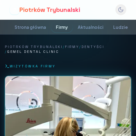
Piotrków Trybunalski
P
Strona główna
Firmy
Aktualności
Ludzie
PIOTRKÓW TRYBUNALSKI
/
FIRMY
/
DENTYŚCI
/
GEMEL DENTAL CLINIC
WIZYTÓWKA FIRMY