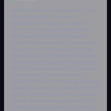
Gemel Dental Clinic, zlokalizowana przy ulicy
Rzemieślniczej 26A w Piotrkowie
Trybunalskim, to miejsce, które zyskało
uznanie wśród lokalnych pacjentów dzięki
wysokiej jakości opiece stomatologicznej.
Zespół kliniki tworzą lekarze, których pacjenci
opisują jako osoby wykazujące się empatią,
cierpliwością oraz indywidualnym podejściem
do każdej osoby. W gabinecie kładzie się duży
nacisk na bezstresową atmosferę, co sprawia,
że nawet osoby z silnym lękiem przed
wizytami u dentysty chętnie wracają na kolejne
zabiegi. Klinika cieszy się wysoką oceną 4.9 na
podstawie 35 opinii w Google, co potwierdza
zaufanie, jakim obdarzają ją pacjenci. Wśród
komentarzy często pojawiają się wzmianki o