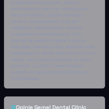
profesjonalizmie personelu, estetyce
wykonywanych prac oraz nowoczesnym,
sterylnym wnętrzu. Pacjenci doceniają
zarówno kompleksowość usług, jak i
umiejętność radzenia sobie z trudnymi
przypadkami stomatologicznymi. Choć
zdarzają się pojedyncze głosy krytyczne
dotyczące organizacji pracy, większość osób
odwiedzających gabinet podkreśla fachowość
lekarzy oraz przyjazne podejście do dzieci i
dorosłych, co czyni to miejsce istotnym
punktem na mapie zdrowotnej Piotrkowa
Trybunalskiego.
Opinie Gemel Dental Clinic