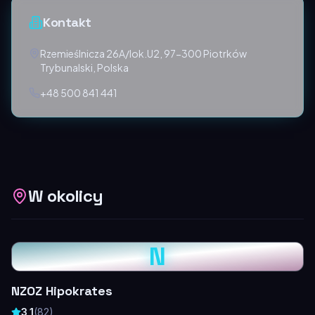
Kontakt
Rzemieślnicza 26A/lok.U2, 97-300 Piotrków
Trybunalski, Polska
+48 500 841 441
W okolicy
N
NZOZ Hipokrates
3,1
(
82
)