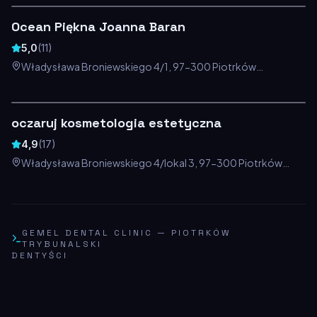
Ocean Piękna Joanna Baran
5,0
(
11
)
Władysława Broniewskiego 4/1, 97-300 Piotrków
Trybunalski, Polska
oczaruj kosmetologia estetyczna
4,9
(
17
)
Władysława Broniewskiego 4/lokal 3, 97-300 Piotrków
Trybunalski, Polska
GEMEL DENTAL CLINIC
—
PIOTRKÓW
TRYBUNALSKI
DENTYŚCI