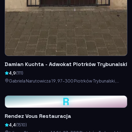
Damian Kuchta - Adwokat Piotrków Trybunalski
4,9
(
111
)
Gabriela Narutowicza 19, 97-300 Piotrków Trybunalski,
Polska
R
Rendez Vous Restauracja
4,4
(
1510
)