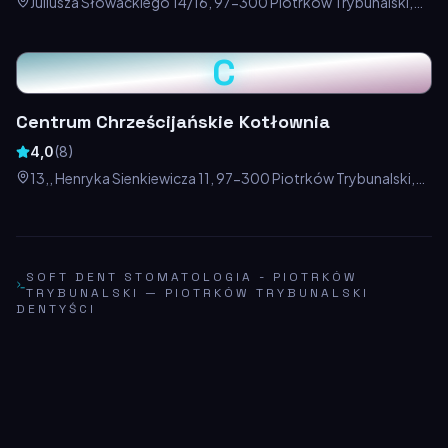
Juliusza Słowackiego 14/16, 97-300 Piotrków Trybunalski,
Polska
C
Centrum Chrześcijańskie Kotłownia
4,0
(
8
)
13,, Henryka Sienkiewicza 11, 97-300 Piotrków Trybunalski,
Polska
SOFT DENT STOMATOLOGIA - PIOTRKÓW
TRYBUNALSKI
—
PIOTRKÓW TRYBUNALSKI
DENTYŚCI