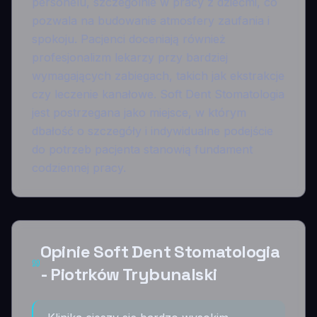
personelu, szczególnie w pracy z dziećmi, co
pozwala na budowanie atmosfery zaufania i
spokoju. Pacjenci doceniają również
profesjonalizm lekarzy przy bardziej
wymagających zabiegach, takich jak ekstrakcje
czy leczenie kanałowe. Soft Dent Stomatologia
jest postrzegana jako miejsce, w którym
dbałość o szczegóły i indywidualne podejście
do potrzeb pacjenta stanowią fundament
codziennej pracy.
Opinie Soft Dent Stomatologia
- Piotrków Trybunalski