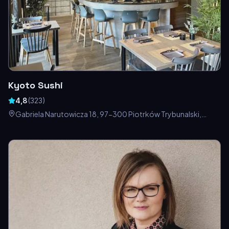
Kyoto Sushi
4,8
(
323
)
Gabriela Narutowicza 18, 97-300 Piotrków Trybunalski,
Polska