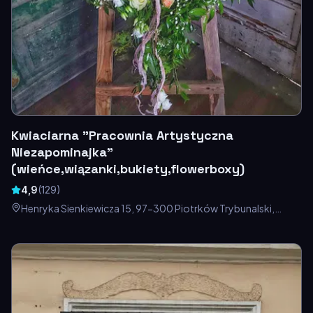
Kwiaciarna "Pracownia Artystyczna
Niezapominajka"
(wieńce,wiązanki,bukiety,flowerboxy)
4,9
(
129
)
Henryka Sienkiewicza 15, 97-300 Piotrków Trybunalski,
Polska