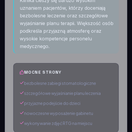
Klinika cieszy się bardzo wysokim
uznaniem pacjentów, którzy doceniają
bezbolesne leczenie oraz szczegółowe
wyjaśnianie planu terapii. Większość osób
podkreśla przyjazną atmosferę oraz
wysokie kompetencje personelu
medycznego.
MOCNE STRONY
bezbolesne zabiegi stomatologiczne
szczegółowe wyjaśnianie planu leczenia
przyjazne podejście do dzieci
nowoczesne wyposażenie gabinetu
wykonywanie zdjęć RTG na miejscu