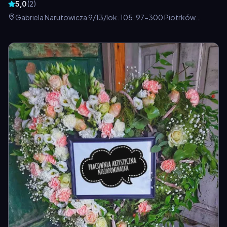
5,0
(
2
)
Gabriela Narutowicza 9/13/lok. 105, 97-300 Piotrków
Trybunalski, Polska