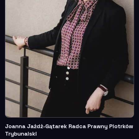
Joanna Jażdż-Gątarek Radca Prawny Piotrków
Trybunalski