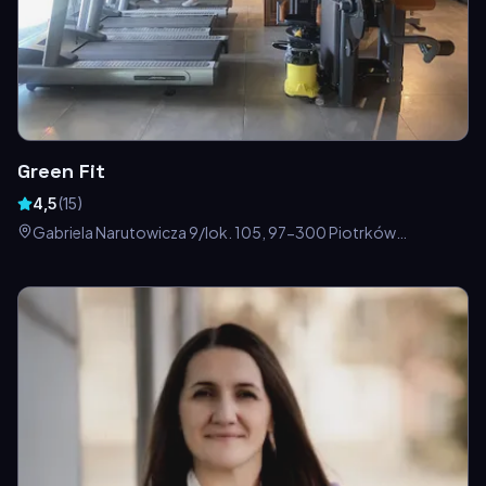
Green Fit
4,5
(
15
)
Gabriela Narutowicza 9/lok. 105, 97-300 Piotrków
Trybunalski, Polska