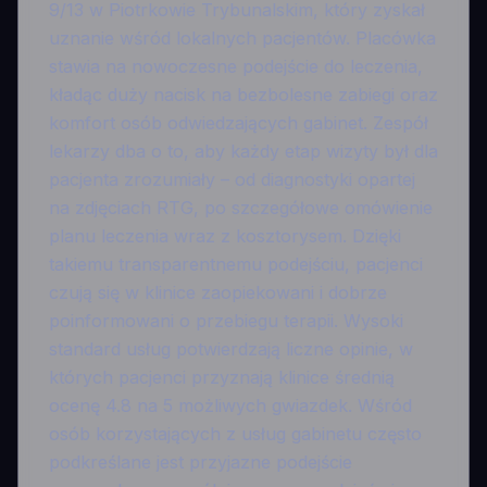
9/13 w Piotrkowie Trybunalskim, który zyskał
uznanie wśród lokalnych pacjentów. Placówka
stawia na nowoczesne podejście do leczenia,
kładąc duży nacisk na bezbolesne zabiegi oraz
komfort osób odwiedzających gabinet. Zespół
lekarzy dba o to, aby każdy etap wizyty był dla
pacjenta zrozumiały – od diagnostyki opartej
na zdjęciach RTG, po szczegółowe omówienie
planu leczenia wraz z kosztorysem. Dzięki
takiemu transparentnemu podejściu, pacjenci
czują się w klinice zaopiekowani i dobrze
poinformowani o przebiegu terapii. Wysoki
standard usług potwierdzają liczne opinie, w
których pacjenci przyznają klinice średnią
ocenę 4.8 na 5 możliwych gwiazdek. Wśród
osób korzystających z usług gabinetu często
podkreślane jest przyjazne podejście