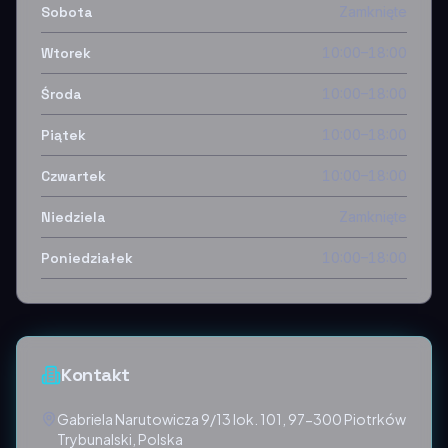
Sobota
Zamknięte
Wtorek
10:00–18:00
Środa
10:00–18:00
Piątek
10:00–18:00
Czwartek
10:00–18:00
Niedziela
Zamknięte
Poniedziałek
10:00–18:00
Kontakt
Gabriela Narutowicza 9/13 lok. 101, 97-300 Piotrków
Trybunalski, Polska