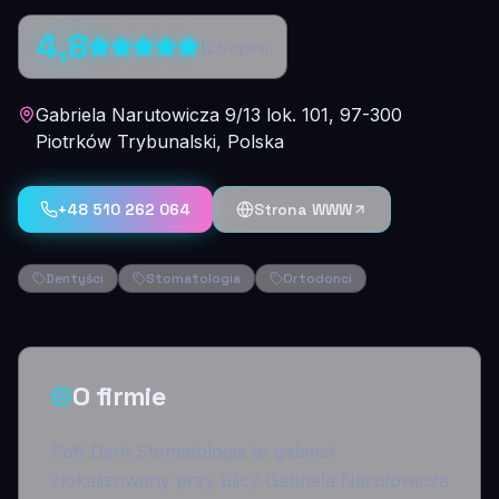
4,8
126
opinii
Gabriela Narutowicza 9/13 lok. 101, 97-300
Piotrków Trybunalski, Polska
+48 510 262 064
Strona WWW
Dentyści
Stomatologia
Ortodonci
O firmie
Soft Dent Stomatologia to gabinet
zlokalizowany przy ulicy Gabriela Narutowicza