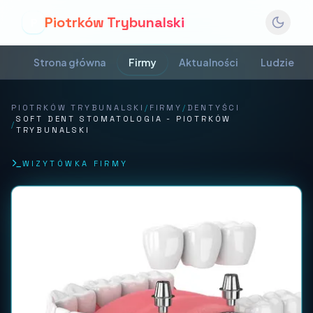
Piotrków Trybunalski
P
Strona główna
Firmy
Aktualności
Ludzie
PIOTRKÓW TRYBUNALSKI
/
FIRMY
/
DENTYŚCI
SOFT DENT STOMATOLOGIA - PIOTRKÓW
/
TRYBUNALSKI
WIZYTÓWKA FIRMY