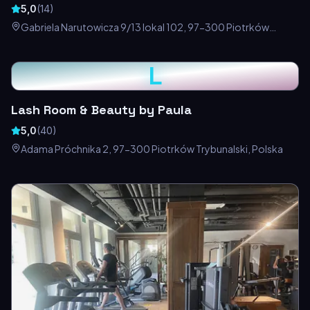
5,0
(
14
)
Gabriela Narutowicza 9/13 lokal 102, 97-300 Piotrków
Trybunalski, Polska
L
Lash Room & Beauty by Paula
5,0
(
40
)
Adama Próchnika 2, 97-300 Piotrków Trybunalski, Polska