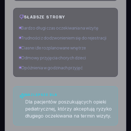
SŁABSZE STRONY
Bardzo długi czas oczekiwania na wizytę
Trudności z dodzwonieniem się do rejestracji
Ciasne i źle rozplanowane wnętrze
Odmowy przyjęcia chorych dzieci
Opóźnienia w godzinach przyjęć
NAJLEPSZE DLA
Dla pacjentów poszukujących opieki
pediatrycznej, którzy akceptują ryzyko
długiego oczekiwania na termin wizyty.