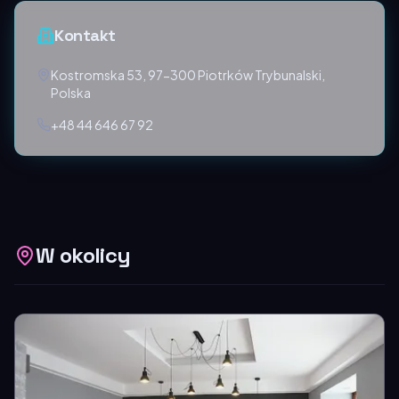
Kontakt
Kostromska 53, 97-300 Piotrków Trybunalski,
Polska
+48 44 646 67 92
W okolicy