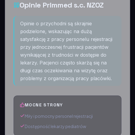
Opinie Primmed s.c. NZOZ
Opinie o przychodni są skrajnie
podzielone, wskazując na dużą
satysfakcję z pracy personelu rejestracji
przy jednoczesnej frustracji pacjentów
wynikającej z trudności w dostępie do
lekarzy. Pacjenci często skarżą się na
długi czas oczekiwania na wizytę oraz
problemy z organizacją pracy placówki.
MOCNE STRONY
Miły i pomocny personel rejestracji
Dostępność lekarzy pediatrów