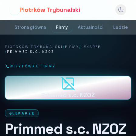
Piotrków Trybunalski
P
Strona główna
Firmy
Aktualności
Ludzie
PIOTRKÓW TRYBUNALSKI
/
FIRMY
/
LEKARZE
/
PRIMMED S.C. NZOZ
WIZYTÓWKA FIRMY
Primmed s.c. NZOZ
LEKARZE
Primmed s.c. NZOZ