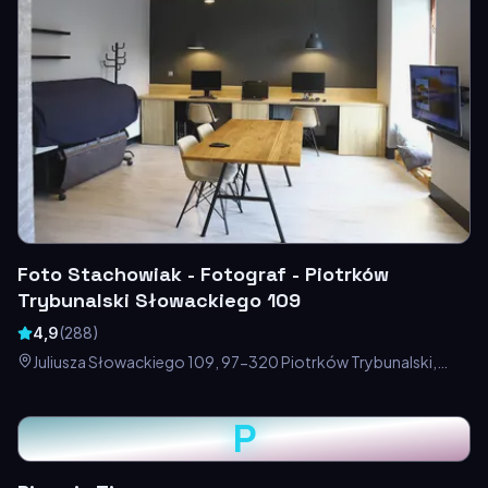
Foto Stachowiak - Fotograf - Piotrków
Trybunalski Słowackiego 109
4,9
(
288
)
Juliusza Słowackiego 109, 97-320 Piotrków Trybunalski,
Polska
P