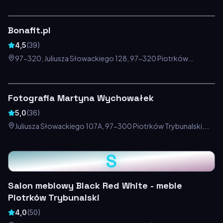
Polska
Bonafit.pl
4,5
(
39
)
97-320, Juliusza Słowackiego 128, 97-320 Piotrków
Trybunalski, Polska
Fotografia Martyna Wychowałek
5,0
(
36
)
Juliusza Słowackiego 107A, 97-300 Piotrków Trybunalski,
Polska
S
Salon meblowy Black Red White - meble
Piotrków Trybunalski
4,0
(
50
)