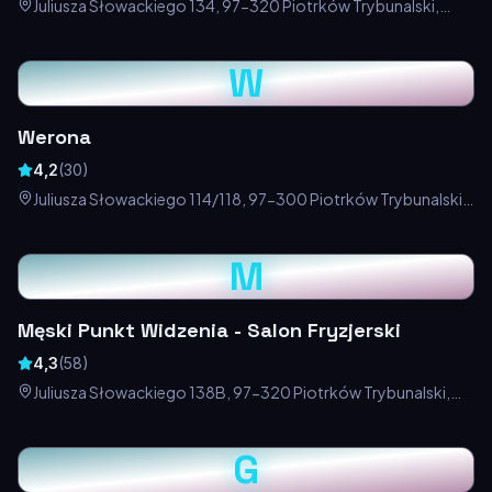
Juliusza Słowackiego 134, 97-320 Piotrków Trybunalski,
Polska
W
Werona
4,2
(
30
)
Juliusza Słowackiego 114/118, 97-300 Piotrków Trybunalski,
Polska
M
Męski Punkt Widzenia - Salon Fryzjerski
4,3
(
58
)
Juliusza Słowackiego 138B, 97-320 Piotrków Trybunalski,
Polska
G