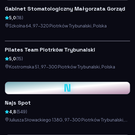
Gabinet Stomatologiczny Małgorzata Gorząd
5,0
(
18
)
Szkolna 64, 97-320 Piotrków Trybunalski, Polska
Pilates Team Piotrków Trybunalski
5,0
(
15
)
Kostromska 51, 97-300 Piotrków Trybunalski, Polska
N
Najs Spot
4,8
(
549
)
Juliusza Słowackiego 138G, 97-300 Piotrków Trybunalski,
Polska