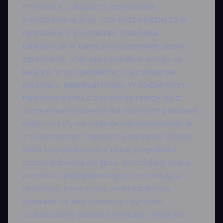
Primmed s.c. NZOZ to przychodnia
zlokalizowana przy ulicy Kostromskiej 53 w
Piotrkowie Trybunalskim. Placówka
funkcjonuje w ramach podstawowej opieki
zdrowotnej, oferując pacjentom dostęp do
lekarzy, w tym pediatrów, oraz wsparcie
personelu pielęgniarskiego. W codziennym
funkcjonowaniu przychodnia mierzy się z
wyzwaniami typowymi dla lokalnych placówek
medycznych, co znajduje odzwierciedlenie w
zróżnicowanych opiniach pacjentów. Wśród
osób korzystających z usług przychodni
często pojawiają się głosy doceniające pracę
personelu pielęgniarskiego oraz obsługi w
rejestracji, które przez wielu pacjentów
oceniane są jako pomocne i życzliwe.
Jednocześnie pacjenci zwracają uwagę na