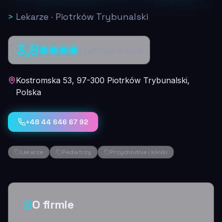
>
Lekarze
·
Piotrków Trybunalski
3,8
69
{count} opinii
Kostromska 53, 97-300 Piotrków Trybunalski,
Polska
+48 44 646 67 92
Lekarze
Pediatrzy
Przychodnie i kliniki
O firmie