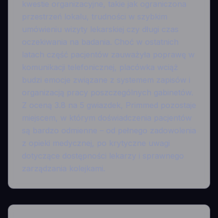
kwestie organizacyjne, takie jak ograniczona
przestrzeń lokalu, trudności w szybkim
umówieniu wizyty lekarskiej czy długi czas
oczekiwania na badania. Choć w ostatnich
latach część pacjentów zauważyła poprawę w
komunikacji telefonicznej, placówka wciąż
budzi emocje związane z systemem zapisów i
organizacją pracy poszczególnych gabinetów.
Z oceną 3.8 na 5 gwiazdek, Primmed pozostaje
miejscem, w którym doświadczenia pacjentów
są bardzo odmienne – od pełnego zadowolenia
z opieki medycznej, po krytyczne uwagi
dotyczące dostępności lekarzy i sprawnego
zarządzania kolejkami.