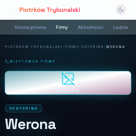
Piotrków Trybunalski
P
Strona główna
Firmy
Aktualności
Ludzie
PIOTRKÓW TRYBUNALSKI
/
FIRMY
/
CATERING
/
WERONA
WIZYTÓWKA FIRMY
Werona
CATERING
Werona