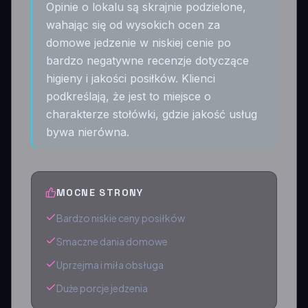
Opinie o lokalu są skrajnie podzielone,
wahając się od wysokich ocen za
domowe jedzenie w niskiej cenie po
bardzo negatywne recenzje dotyczące
higieny i jakości posiłków. Klienci
podkreślają, że jest to miejsce o
charakterze stołówki, gdzie jakość usług
bywa nierówna.
MOCNE STRONY
Bardzo niskie ceny posiłków
Smaczne dania domowe
Uprzejma i miła obsługa
Duże porcje jedzenia