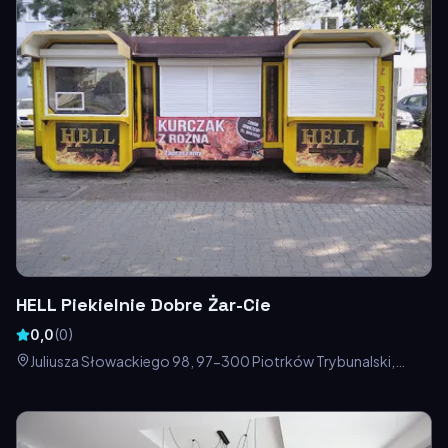
HELL Piekielnie Dobre Żar-Cie
0,0
(
0
)
Juliusza Słowackiego 98, 97-300 Piotrków Trybunalski,
Polska