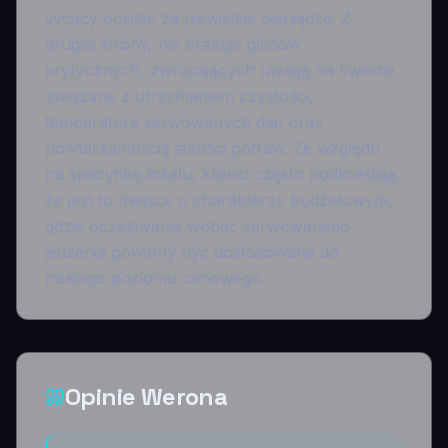
sycący posiłek za niewielkie pieniądze. Z
drugiej strony, nie brakuje głosów
krytycznych, zwracających uwagę na kwestie
związane z utrzymaniem czystości,
temperaturą serwowanych dań oraz
powtarzalnością jakości potraw. Ze względu
na specyfikę lokalu, klienci często podkreślają,
że jest to miejsce o charakterze budżetowym,
gdzie oczekiwania wobec serwowanego
jedzenia powinny być dostosowane do
niskiego poziomu cenowego.
Opinie Werona