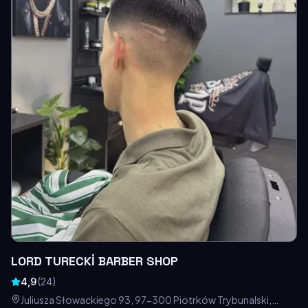
LORD TURECKİ BARBER SHOP
4,9
(
24
)
Juliusza Słowackiego 93, 97-300 Piotrków Trybunalski,