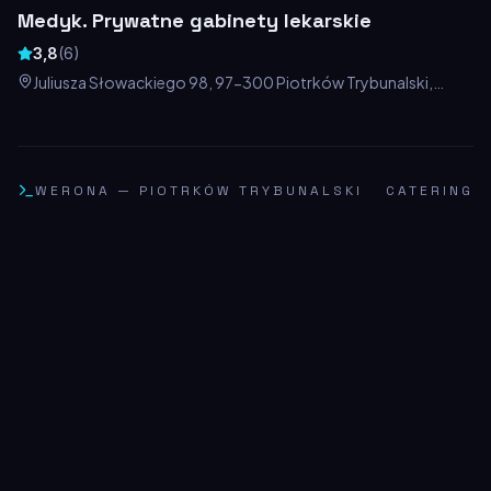
Medyk. Prywatne gabinety lekarskie
3,8
(
6
)
Juliusza Słowackiego 98, 97-300 Piotrków Trybunalski,
Polska
WERONA
—
PIOTRKÓW TRYBUNALSKI
CATERING