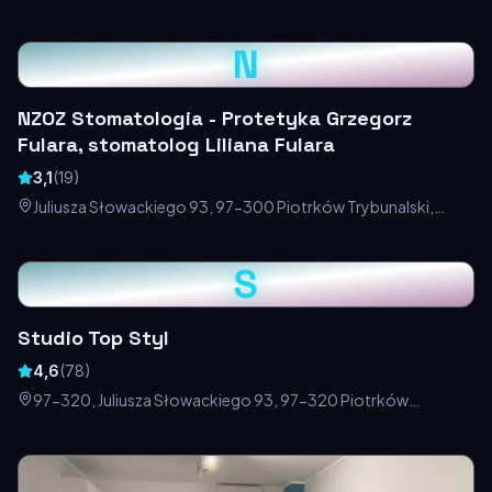
Polska
N
NZOZ Stomatologia - Protetyka Grzegorz
Fulara, stomatolog Liliana Fulara
3,1
(
19
)
Juliusza Słowackiego 93, 97-300 Piotrków Trybunalski,
Polska
S
Studio Top Styl
4,6
(
78
)
97-320, Juliusza Słowackiego 93, 97-320 Piotrków
Trybunalski, Polska