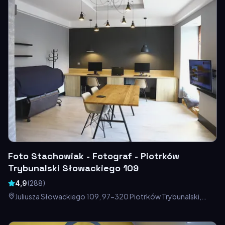
Foto Stachowiak - Fotograf - Piotrków
Trybunalski Słowackiego 109
4,9
(
288
)
Juliusza Słowackiego 109, 97-320 Piotrków Trybunalski,
Polska