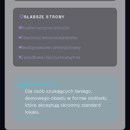
SŁABSZE STRONY
Brudne naczynia i sztućce
Obecność włosów w jedzeniu
Niedoprawione i zimne potrawy
Zaniedbane i nieczyste wnętrze
NAJLEPSZE DLA
Dla osób szukających taniego,
domowego obiadu w formie stołówki,
które akceptują skromny standard
lokalu.