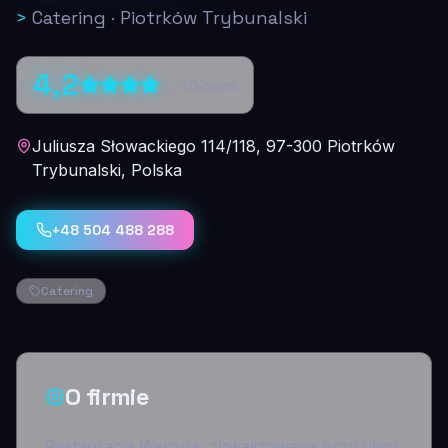
>
Catering
·
Piotrków Trybunalski
4,2
30
opinii
Juliusza Słowackiego 114/118, 97-300 Piotrków
Trybunalski, Polska
+48 504 488 288
Catering
O firmie
Restauracja Werona, zlokalizowana przy ulicy