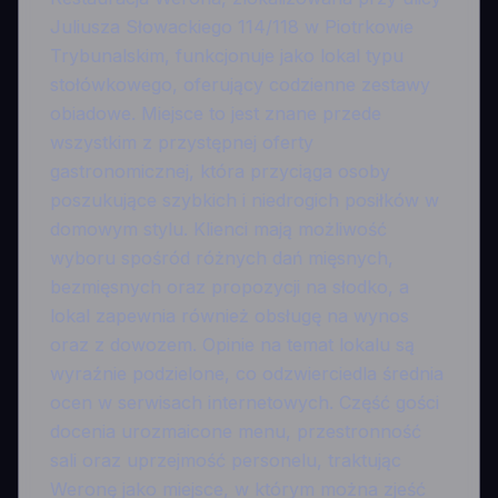
Juliusza Słowackiego 114/118 w Piotrkowie
Trybunalskim, funkcjonuje jako lokal typu
stołówkowego, oferujący codzienne zestawy
obiadowe. Miejsce to jest znane przede
wszystkim z przystępnej oferty
gastronomicznej, która przyciąga osoby
poszukujące szybkich i niedrogich posiłków w
domowym stylu. Klienci mają możliwość
wyboru spośród różnych dań mięsnych,
bezmięsnych oraz propozycji na słodko, a
lokal zapewnia również obsługę na wynos
oraz z dowozem. Opinie na temat lokalu są
wyraźnie podzielone, co odzwierciedla średnia
ocen w serwisach internetowych. Część gości
docenia urozmaicone menu, przestronność
sali oraz uprzejmość personelu, traktując
Weronę jako miejsce, w którym można zjeść