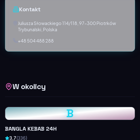
Kontakt
Juliusza Słowackiego 114/118, 97-300 Piotrków
Trybunalski, Polska
+48 504 488 288
W okolicy
B
BANGLA KEBAB 24H
3,7
(
336
)