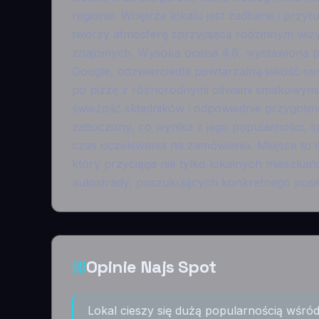
regionie. Wnętrze lokalu jest zadbane i przyt
tworzy atmosferę sprzyjającą rodzinnym wiz
znajomych. Wysoka ocena 4.8, wystawiona p
Google, odzwierciedla powtarzalną jakość se
po pizzę z różnorodnymi oliwami smakowymi 
świeżość składników i odpowiednie przygoto
zatłoczony, co wynika z jego popularności, s
czas oczekiwania na zamówienia. Miejsce to 
który przyciąga nie tylko lokalnych mieszkań
autostrady, poszukujących konkretnego posi
Opinie Najs Spot
Lokal cieszy się dużą popularnością wśr