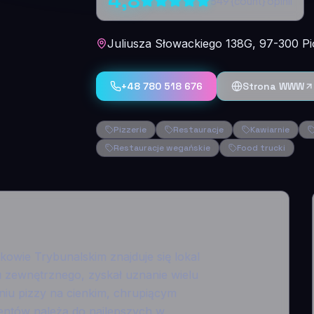
4,8
549
{count} opinii
Juliusza Słowackiego 138G, 97-300 Pi
+48 780 518 676
Strona WWW
Pizzerie
Restauracje
Kawiarnie
Restauracje wegańskie
Food trucki
kowie Trybunalskim znajduje się lokal
 zewnętrznego, zyskał uznanie wielu
aniu pizzy na cienkim, chrupiącym
ientów należą do najlepszych w