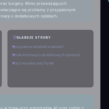
e oraz burgery. Mimo przeważających
owtarzające się problemy z przypalonymi
ormacji o dodatkowych opłatach.
SŁABSZE STRONY
przypalone składniki w daniach
brak informacji o dodatkowych opłatach
zbyt wysokie ceny frytek
 w trasie przy autostradzie A1 oraz rodzin z