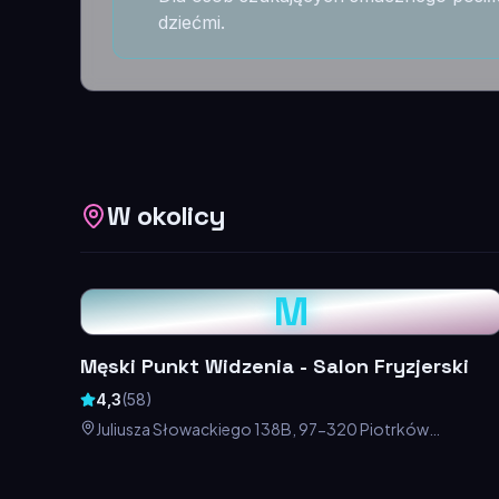
dziećmi.
W okolicy
M
Męski Punkt Widzenia - Salon Fryzjerski
4,3
(
58
)
Juliusza Słowackiego 138B, 97-320 Piotrków
Trybunalski, Polska