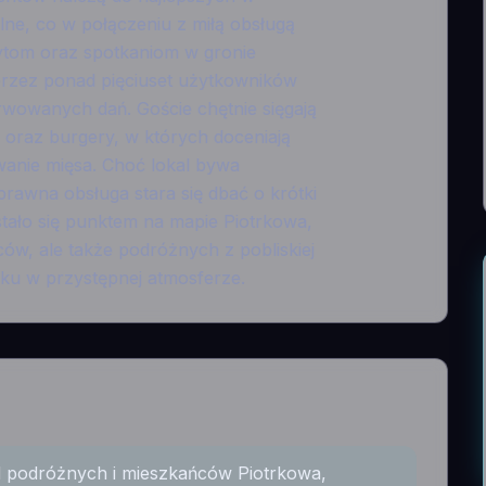
ulne, co w połączeniu z miłą obsługą
ytom oraz spotkaniom w gronie
rzez ponad pięciuset użytkowników
rwowanych dań. Goście chętnie sięgają
oraz burgery, w których doceniają
wanie mięsa. Choć lokal bywa
prawna obsługa stara się dbać o krótki
stało się punktem na mapie Piotrkowa,
ców, ale także podróżnych z pobliskiej
łku w przystępnej atmosferze.
ód podróżnych i mieszkańców Piotrkowa,