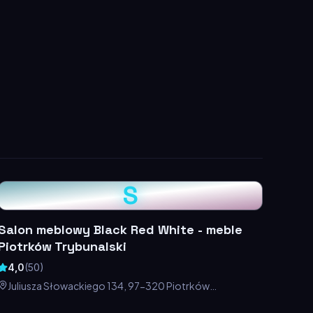
S
Salon meblowy Black Red White - meble
Piotrków Trybunalski
4,0
(
50
)
Juliusza Słowackiego 134, 97-320 Piotrków
Trybunalski, Polska