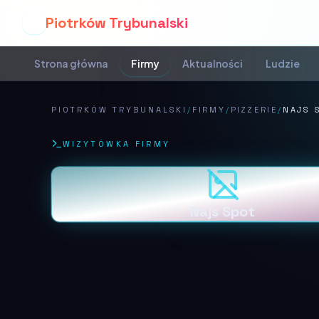
Piotrków Trybunalski
P
Strona główna
Firmy
Aktualności
Ludzie
PIOTRKÓW TRYBUNALSKI
/
FIRMY
/
PIZZERIE
/
NAJS 
WIZYTÓWKA FIRMY
Najs Spot