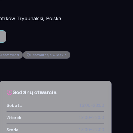
otrków Trybunalski, Polska
Fast food
Restauracje włoskie
Godziny otwarcia
Sobota
13:00–23:00
Wtorek
13:00–22:00
Środa
13:00–22:00