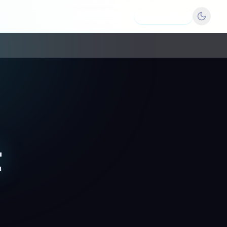
Dodaj firmę
t