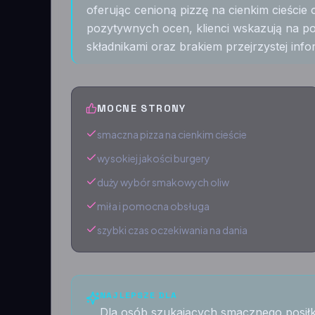
oferując cenioną pizzę na cienkim cieści
pozytywnych ocen, klienci wskazują na p
składnikami oraz brakiem przejrzystej inf
MOCNE STRONY
smaczna pizza na cienkim cieście
wysokiej jakości burgery
duży wybór smakowych oliw
miła i pomocna obsługa
szybki czas oczekiwania na dania
NAJLEPSZE DLA
Dla osób szukających smacznego posiłku