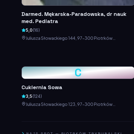
Darmed. Mękarska-Paradowska, dr nauk
med. Pediatra
5,0
(
16
)
Juliusza Słowackiego 144, 97-300 Piotrków
Trybunalski, Polska
C
Cukiernia Sowa
3,5
(
124
)
Juliusza Słowackiego 123, 97-300 Piotrków
Trybunalski, Polska
NAJS SPOT
—
PIOTRKÓW TRYBUNALSKI