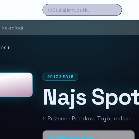
Nekrologi
SPOT
PIZZERIE
Najs Spo
>
Pizzerie
·
Piotrków Trybunalski