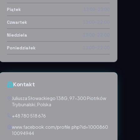
Piątek
13:00–23:00
Czwartek
13:00–22:00
Niedziela
13:00–22:00
Poniedziałek
13:00–22:00
Kontakt
Juliusza Słowackiego 138G, 97-300 Piotrków
Trybunalski, Polska
+48 780 518 676
www.facebook.com/profile.php?id=1000860
10094944