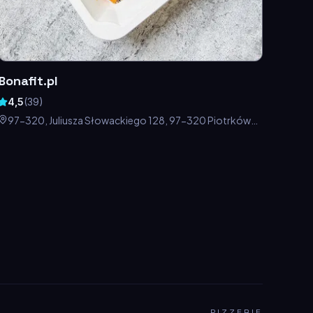
Bonafit.pl
4,5
(
39
)
97-320, Juliusza Słowackiego 128, 97-320 Piotrków
Trybunalski, Polska
PIZZERIE