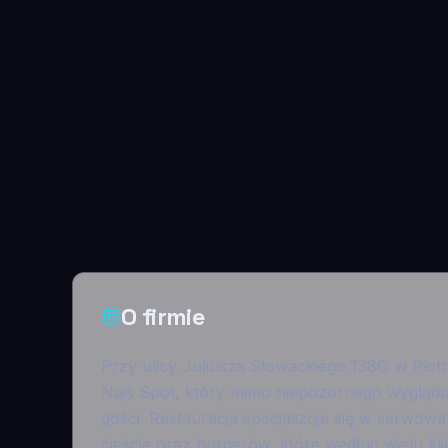
O firmie
Przy ulicy Juliusza Słowackiego 138G w Piotr
Najs Spot, który mimo niepozornego wyglądu
gości. Restauracja specjalizuje się w serwow
cieście oraz burgerów, które według wielu kl