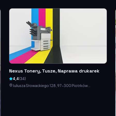
Nexus Tonery, Tusze, Naprawa drukarek
4,4
(
34
)
Juliusza Słowackiego 128, 97-300 Piotrków
Trybunalski, Polska