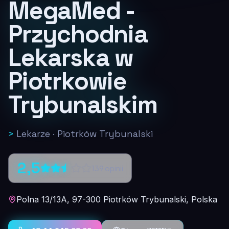
MegaMed -
Przychodnia
Lekarska w
Piotrkowie
Trybunalskim
>
Lekarze
·
Piotrków Trybunalski
2,5
139
opinii
Polna 13/13A, 97-300 Piotrków Trybunalski, Polska