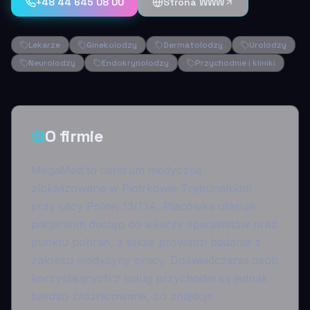
+48 44 645 08 00
Strona WWW
Lekarze
Ginekolodzy
Dermatolodzy
Urolodzy
Neurolodzy
Endokrynolodzy
Przychodnie i kliniki
O firmie
MegaMed to centrum medyczne
zlokalizowane w Piotrkowie Trybunalskim
przy ulicy Polnej 13/13A. Placówka oferuje
pacjentom dostęp do lekarzy specjalistów oraz
punktu pobrań, a także prowadzi badania z
zakresu medycyny pracy. Doświadczenia osób
korzystających z usług przychodni są jednak
bardzo zróżnicowane, co znajduje