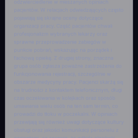
odzwierciedlenie w mieszanych opiniach
pacjentów. W relacjach odwiedzających często
pojawiają się skrajne oceny dotyczące
organizacji pracy. Część pacjentów chwali
profesjonalizm wybranych lekarzy oraz
sprawne przeprowadzenie zabiegów w
punkcie pobrań, wskazując na porządek i
fachową opiekę. Z drugiej strony, znaczna
grupa osób zgłasza poważne zastrzeżenia do
funkcjonowania rejestracji, szczególnie w
obszarze medycyny pracy. Pacjenci skarżą się
na trudności z kontaktem telefonicznym, długi
czas oczekiwania w kolejkach oraz sposób
umawiania wielu osób na ten sam termin, co
prowadzi do tłoku w poczekalni. W opiniach
przewijają się również uwagi dotyczące kultury
obsługi oraz jakości komunikacji personelu z