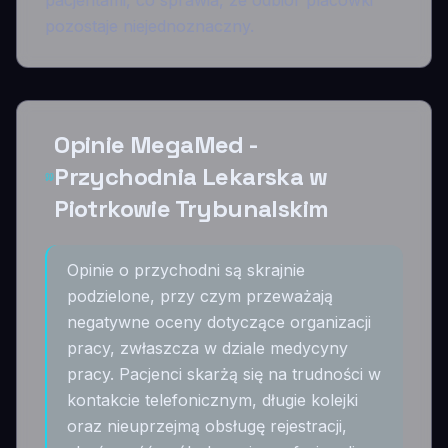
pacjentami, co sprawia, że odbiór placówki
pozostaje niejednoznaczny.
Opinie MegaMed -
Przychodnia Lekarska w
Piotrkowie Trybunalskim
Opinie o przychodni są skrajnie
podzielone, przy czym przeważają
negatywne oceny dotyczące organizacji
pracy, zwłaszcza w dziale medycyny
pracy. Pacjenci skarżą się na trudności w
kontakcie telefonicznym, długie kolejki
oraz nieuprzejmą obsługę rejestracji,