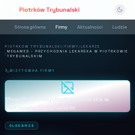
Piotrków Trybunalski
P
Strona główna
Firmy
Aktualności
Ludzie
PIOTRKÓW TRYBUNALSKI
/
FIRMY
/
LEKARZE
MEGAMED - PRZYCHODNIA LEKARSKA W PIOTRKOWIE
/
TRYBUNALSKIM
WIZYTÓWKA FIRMY
MegaMed - Przychodnia Lekarska w
Piotrkowie Trybunalskim
LEKARZE