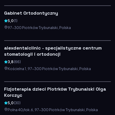
Gabinet Ortodontyczny
5,0
(
1
)
97-300 Piotrków Trybunalski, Polska
alexdentalclinic - specjalistyczne centrum
stomatologii i ortodoncji
3,8
(
66
)
Kościelna 1, 97-300 Piotrków Trybunalski, Polska
Fizjoterapia dzieci Piotrków Trybunalski Olga
Korczyc
5,0
(
30
)
Polna 40/lok.6, 97-300 Piotrków Trybunalski, Polska