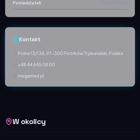
Poniedziałek
08:00–20:00
Kontakt
Polna 13/13A, 97-300 Piotrków Trybunalski, Polska
+48 44 645 08 00
megamed.pl
W okolicy