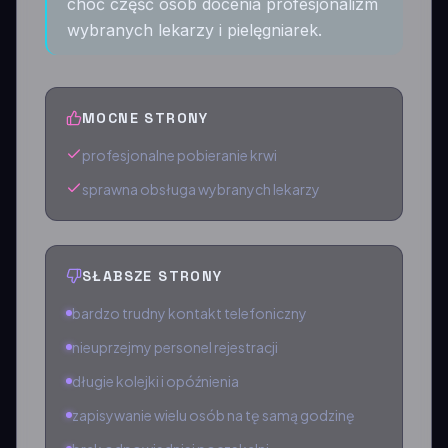
choć część osób docenia profesjonalizm
wybranych lekarzy i pielęgniarek.
MOCNE STRONY
profesjonalne pobieranie krwi
sprawna obsługa wybranych lekarzy
SŁABSZE STRONY
bardzo trudny kontakt telefoniczny
nieuprzejmy personel rejestracji
długie kolejki i opóźnienia
zapisywanie wielu osób na tę samą godzinę