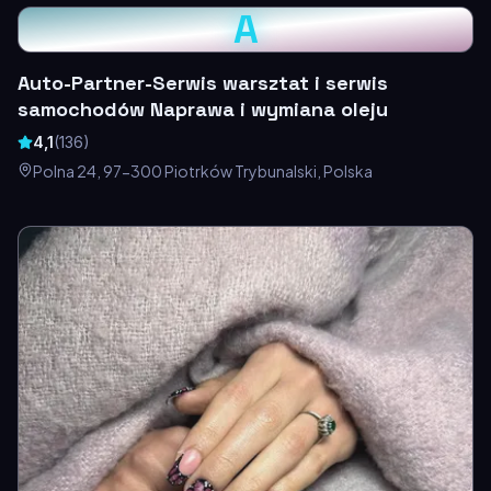
A
Auto-Partner-Serwis warsztat i serwis
samochodów Naprawa i wymiana oleju
4,1
(
136
)
Polna 24, 97-300 Piotrków Trybunalski, Polska