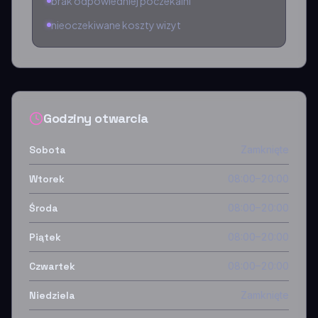
brak odpowiedniej poczekalni
nieoczekiwane koszty wizyt
Godziny otwarcia
Sobota
Zamknięte
Wtorek
08:00–20:00
Środa
08:00–20:00
Piątek
08:00–20:00
Czwartek
08:00–20:00
Niedziela
Zamknięte