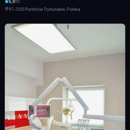
5,0
(
1
)
97-300 Piotrków Trybunalski, Polska