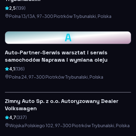
2,5
(
139
)
Polna 13/13A, 97-300 Piotrków Trybunalski, Polska
A
Auto-Partner-Serwis warsztat i serwis
samochodów Naprawa i wymiana oleju
4,1
(
136
)
Polna 24, 97-300 Piotrków Trybunalski, Polska
Zimny Auto Sp. z o.o. Autoryzowany Dealer
Volkswagen
4,7
(
337
)
Wojska Polskiego 102, 97-300 Piotrków Trybunalski, Polska