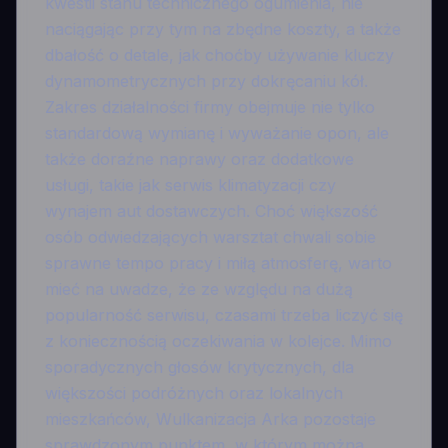
kwestii stanu technicznego ogumienia, nie
naciągając przy tym na zbędne koszty, a także
dbałość o detale, jak choćby używanie kluczy
dynamometrycznych przy dokręcaniu kół.
Zakres działalności firmy obejmuje nie tylko
standardową wymianę i wyważanie opon, ale
także doraźne naprawy oraz dodatkowe
usługi, takie jak serwis klimatyzacji czy
wynajem aut dostawczych. Choć większość
osób odwiedzających warsztat chwali sobie
sprawne tempo pracy i miłą atmosferę, warto
mieć na uwadze, że ze względu na dużą
popularność serwisu, czasami trzeba liczyć się
z koniecznością oczekiwania w kolejce. Mimo
sporadycznych głosów krytycznych, dla
większości podróżnych oraz lokalnych
mieszkańców, Wulkanizacja Arka pozostaje
sprawdzonym punktem, w którym można