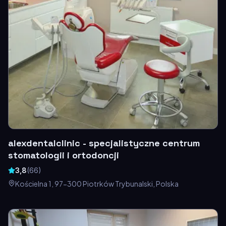
alexdentalclinic - specjalistyczne centrum
stomatologii i ortodoncji
3,8
(
66
)
Kościelna 1, 97-300 Piotrków Trybunalski, Polska