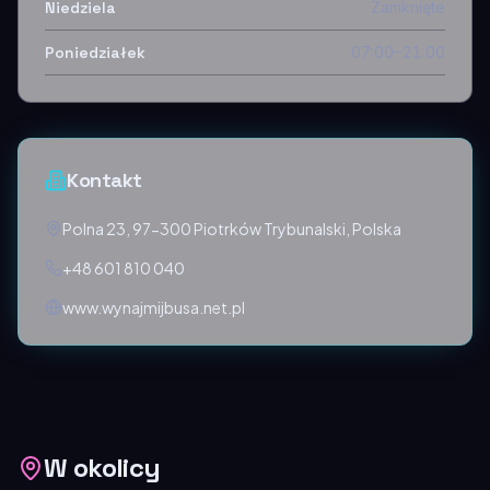
Niedziela
Zamknięte
Poniedziałek
07:00–21:00
Kontakt
Polna 23, 97-300 Piotrków Trybunalski, Polska
+48 601 810 040
www.wynajmijbusa.net.pl
W okolicy