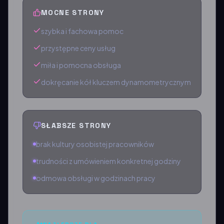
MOCNE STRONY
szybka i fachowa pomoc
przystępne ceny usług
miła i pomocna obsługa
dokręcanie kół kluczem dynamometrycznym
SŁABSZE STRONY
brak kultury osobistej pracowników
trudności z umówieniem konkretnej godziny
odmowa obsługi w godzinach pracy