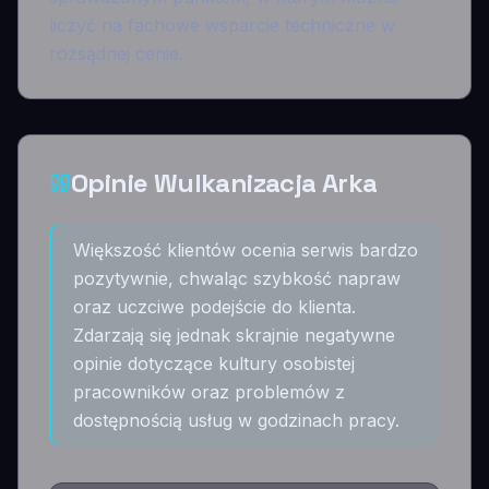
liczyć na fachowe wsparcie techniczne w
rozsądnej cenie.
Opinie Wulkanizacja Arka
Większość klientów ocenia serwis bardzo
pozytywnie, chwaląc szybkość napraw
oraz uczciwe podejście do klienta.
Zdarzają się jednak skrajnie negatywne
opinie dotyczące kultury osobistej
pracowników oraz problemów z
dostępnością usług w godzinach pracy.