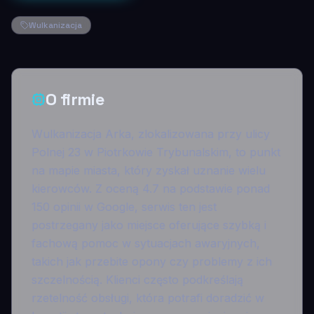
Wulkanizacja
O firmie
Wulkanizacja Arka, zlokalizowana przy ulicy
Polnej 23 w Piotrkowie Trybunalskim, to punkt
na mapie miasta, który zyskał uznanie wielu
kierowców. Z oceną 4.7 na podstawie ponad
150 opinii w Google, serwis ten jest
postrzegany jako miejsce oferujące szybką i
fachową pomoc w sytuacjach awaryjnych,
takich jak przebite opony czy problemy z ich
szczelnością. Klienci często podkreślają
rzetelność obsługi, która potrafi doradzić w