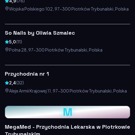
4,9
(
76
)
Wojska Polskiego 102, 97-300 Piotrków Trybunalski, Polska
So Nails by Oliwia Szmalec
5,0
(
11
)
Polna 28, 97-300 Piotrków Trybunalski, Polska
Przychodnia nr 1
2,4
(
32
)
Aleje Armii Krajowej 11, 97-300 Piotrków Trybunalski, Polska
M
MegaMed - Przychodnia Lekarska w Piotrkowie
Trybunalskim