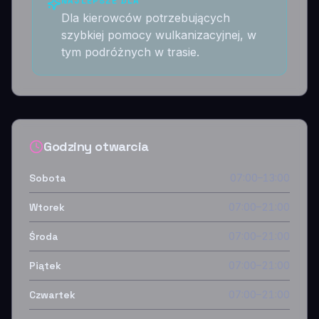
NAJLEPSZE DLA
Dla kierowców potrzebujących
szybkiej pomocy wulkanizacyjnej, w
tym podróżnych w trasie.
Godziny otwarcia
Sobota
07:00–13:00
Wtorek
07:00–21:00
Środa
07:00–21:00
Piątek
07:00–21:00
Czwartek
07:00–21:00