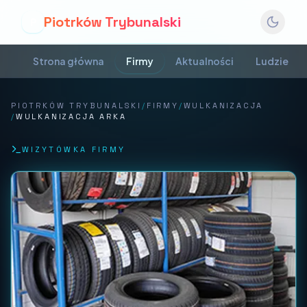
Piotrków Trybunalski
P
Strona główna
Firmy
Aktualności
Ludzie
PIOTRKÓW TRYBUNALSKI
/
FIRMY
/
WULKANIZACJA
/
WULKANIZACJA ARKA
WIZYTÓWKA FIRMY