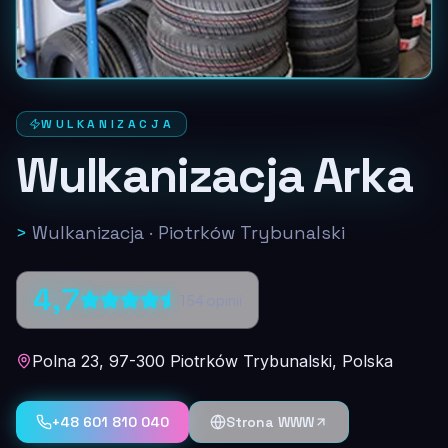
WULKANIZACJA
Wulkanizacja Arka
>
Wulkanizacja
·
Piotrków Trybunalski
4,7
154
opinii
Polna 23, 97-300 Piotrków Trybunalski, Polska
+48 601 810 040
Strona WWW