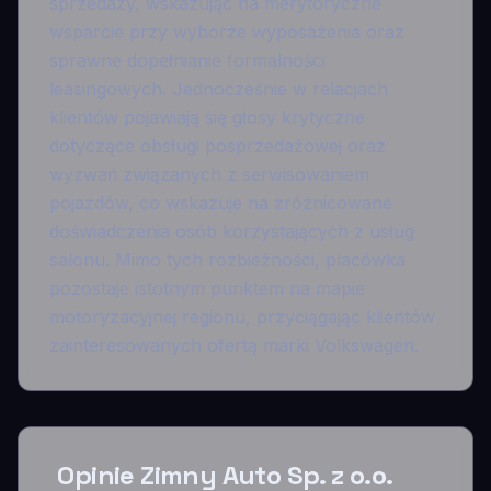
sprzedaży, wskazując na merytoryczne
wsparcie przy wyborze wyposażenia oraz
sprawne dopełnianie formalności
leasingowych. Jednocześnie w relacjach
klientów pojawiają się głosy krytyczne
dotyczące obsługi posprzedażowej oraz
wyzwań związanych z serwisowaniem
pojazdów, co wskazuje na zróżnicowane
doświadczenia osób korzystających z usług
salonu. Mimo tych rozbieżności, placówka
pozostaje istotnym punktem na mapie
motoryzacyjnej regionu, przyciągając klientów
zainteresowanych ofertą marki Volkswagen.
Opinie Zimny Auto Sp. z o.o.