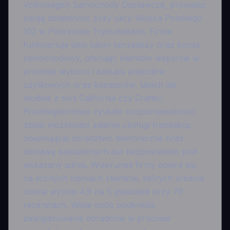
Volkswagen Samochody Dostawcze, prowadzi
swoją działalność przy ulicy Wojska Polskiego
102 w Piotrkowie Trybunalskim. Firma
funkcjonuje jako salon sprzedaży oraz komis
samochodowy, oferując klientom wsparcie w
procesie wyboru i zakupu pojazdów
użytkowych oraz kamperów, takich jak
modele z serii California czy Crafter.
Przedsiębiorstwo zyskało rozpoznawalność
dzięki możliwości zdalnej obsługi transakcji,
obejmującej doradztwo telefoniczne oraz
dostawę zakupionych aut bezpośrednio pod
wskazany adres. Wizerunek firmy opiera się
na licznych opiniach klientów, których średnia
ocena wynosi 4.9 na 5 gwiazdek przy 76
recenzjach. Wiele osób podkreśla
zaangażowanie doradców w procesie