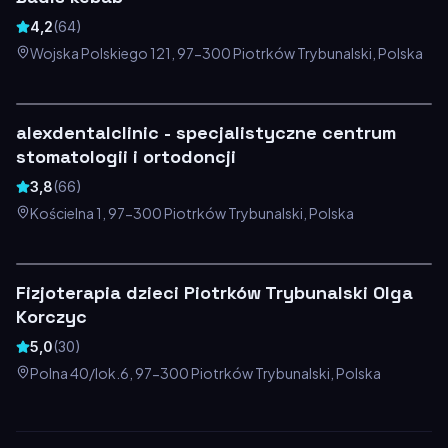
4,2
(
64
)
Wojska Polskiego 121, 97-300 Piotrków Trybunalski, Polska
alexdentalclinic - specjalistyczne centrum
stomatologii i ortodoncji
3,8
(
66
)
Kościelna 1, 97-300 Piotrków Trybunalski, Polska
Fizjoterapia dzieci Piotrków Trybunalski Olga
Korczyc
5,0
(
30
)
Polna 40/lok.6, 97-300 Piotrków Trybunalski, Polska