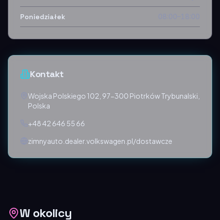
Poniedziałek
08:00–18:00
Kontakt
Wojska Polskiego 102, 97-300 Piotrków Trybunalski,
Polska
+48 42 646 55 66
zimnyauto.dealer.volkswagen.pl/dostawcze
W okolicy