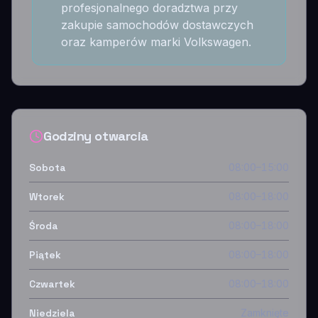
profesjonalnego doradztwa przy
zakupie samochodów dostawczych
oraz kamperów marki Volkswagen.
Godziny otwarcia
Sobota
08:00–15:00
Wtorek
08:00–18:00
Środa
08:00–18:00
Piątek
08:00–18:00
Czwartek
08:00–18:00
Niedziela
Zamknięte