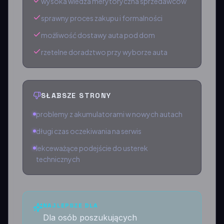
wysoka wiedza merytoryczna sprzedawców
sprawny proces zakupu i formalności
możliwość dostawy auta pod dom
rzetelne doradztwo przy wyborze auta
SŁABSZE STRONY
problemy z akumulatorami w nowych autach
długi czas oczekiwania na serwis
lekceważące podejście do usterek
technicznych
NAJLEPSZE DLA
Dla osób poszukujących