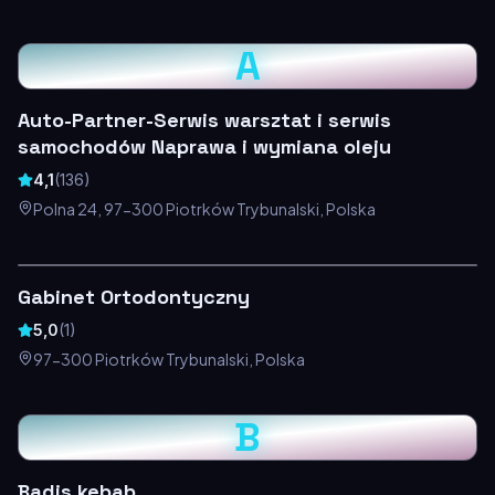
A
Auto-Partner-Serwis warsztat i serwis
samochodów Naprawa i wymiana oleju
4,1
(
136
)
Polna 24, 97-300 Piotrków Trybunalski, Polska
Gabinet Ortodontyczny
5,0
(
1
)
97-300 Piotrków Trybunalski, Polska
B
Badis kebab