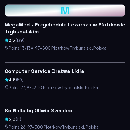
M
MegaMed - Przychodnia Lekarska w Piotrkowie
Trybunalskim
2,5
(
139
)
Polna 13/13A, 97-300 Piotrków Trybunalski, Polska
Computer Service Dratwa Lidia
4,6
(
50
)
Polna 27, 97-300 Piotrków Trybunalski, Polska
So Nails by Oliwia Szmalec
5,0
(
11
)
Polna 28, 97-300 Piotrków Trybunalski, Polska