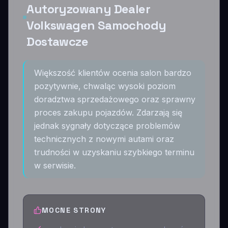
Autoryzowany Dealer
Volkswagen Samochody
Dostawcze
Większość klientów ocenia salon bardzo
pozytywnie, chwaląc wysoki poziom
doradztwa sprzedażowego oraz sprawny
proces zakupu pojazdów. Zdarzają się
jednak sygnały dotyczące problemów
technicznych z nowymi autami oraz
trudności w uzyskaniu szybkiego terminu
w serwisie.
MOCNE STRONY