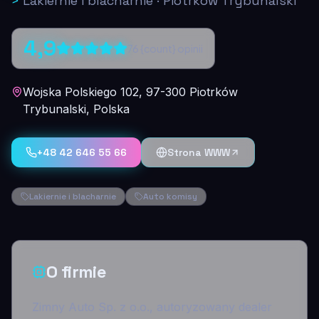
>
Lakiernie i blacharnie
·
Piotrków Trybunalski
4,9
76
{count} opinii
Wojska Polskiego 102, 97-300 Piotrków
Trybunalski, Polska
+48 42 646 55 66
Strona WWW
Lakiernie i blacharnie
Auto komisy
O firmie
Zimny Auto Sp. z o.o., autoryzowany dealer