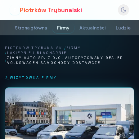
Piotrków Trybunalski
P
Strona główna
Firmy
Aktualności
Ludzie
PIOTRKÓW TRYBUNALSKI
/
FIRMY
/
LAKIERNIE I BLACHARNIE
ZIMNY AUTO SP. Z O.O. AUTORYZOWANY DEALER
/
VOLKSWAGEN SAMOCHODY DOSTAWCZE
WIZYTÓWKA FIRMY