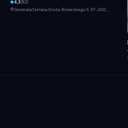
4,3
(
82
)
Generała Stefana Grota-Roweckiego 5, 97-300
Piotrków Trybunalski, Polska