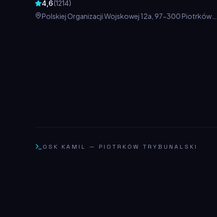
4,6
(
1214
)
Polskiej Organizacji Wojskowej 12a, 97-300 Piotrków
Trybunalski, Polska
OSK KAMIL
—
PIOTRKÓW TRYBUNALSKI