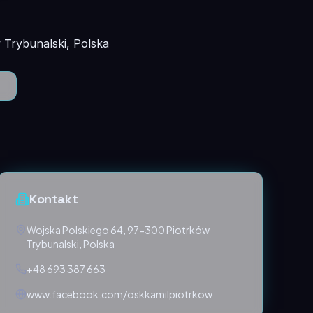
 Trybunalski, Polska
Kontakt
Wojska Polskiego 64, 97-300 Piotrków
Trybunalski, Polska
+48 693 387 663
www.facebook.com/oskkamilpiotrkow