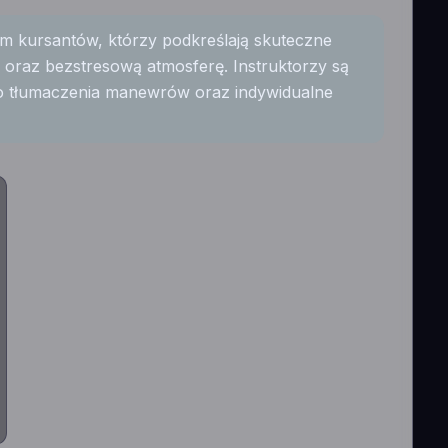
m kursantów, którzy podkreślają skuteczne
raz bezstresową atmosferę. Instruktorzy są
ego tłumaczenia manewrów oraz indywidualne