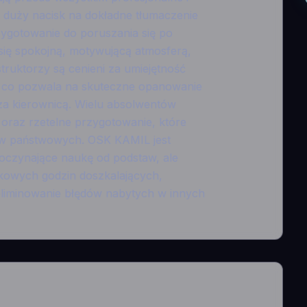
dą duży nacisk na dokładne tłumaczenie
ygotowanie do poruszania się po
 się spokojną, motywującą atmosferą,
truktorzy są cenieni za umiejętność
 co pozwala na skuteczne opanowanie
a kierownicą. Wielu absolwentów
oraz rzetelne przygotowanie, które
ów państwowych. OSK KAMIL jest
poczynające naukę od podstaw, ale
kowych godzin doszkalających,
eliminowanie błędów nabytych w innych