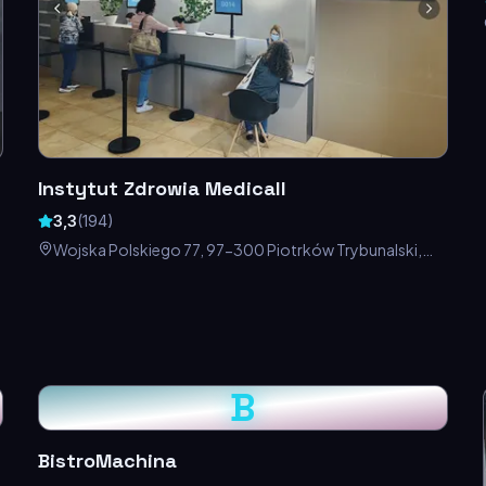
Instytut Zdrowia Medicall
3,3
(
194
)
Wojska Polskiego 77, 97-300 Piotrków Trybunalski,
Polska
B
BistroMachina