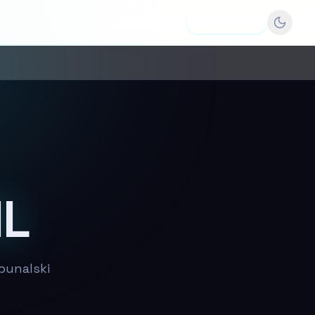
Dodaj firmę
IL
bunalski