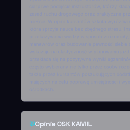
cierpliwe podejście instruktorów, którzy kła
zasad ruchu drogowego oraz praktyczne prz
mieście. W opinii kursantów szkoła wyróżnia
która sprzyja nauce bez zbędnego stresu. Ins
przekazywania wiedzy w sposób zrozumiały,
manewrów oraz budowanie pewności siebie z
wskazuje na elastyczność w planowaniu jazd 
przekłada się na pozytywne wyniki egzamin
często wybierany nie tylko przez osoby roz
także przez kursantów poszukujących dodat
mających na celu poprawę umiejętności i wy
ośrodkach.
Opinie OSK KAMIL