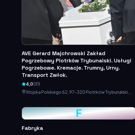
AVE Gerard Majchrowski Zakład
Pogrzebowy Piotrków Trybunalski. Usługi
Pogrzebowe. Kremacje. Trumny, Urny.
Transport Zwłok.
4,0
(
31
)
Wojska Polskiego 62, 97-320 Piotrków Trybunalski,
Polska
F
Fabryka