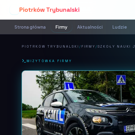
Piotrków Trybunalski
P
Strona główna
Firmy
Aktualności
Ludzie
PIOTRKÓW TRYBUNALSKI
/
FIRMY
/
SZKOŁY NAUKI 
WIZYTÓWKA FIRMY