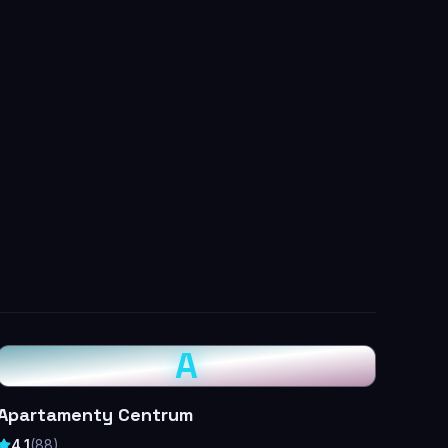
A
Apartamenty Centrum
4,1
(
88
)