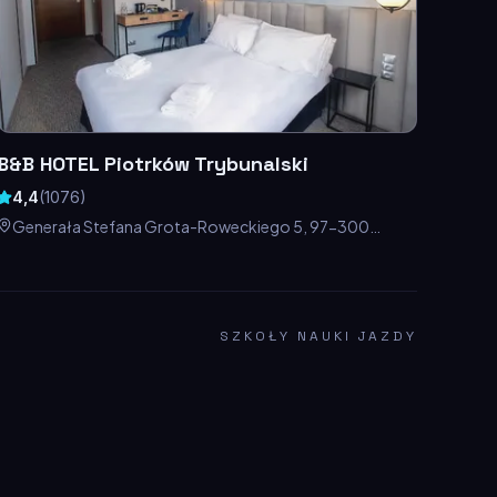
B&B HOTEL Piotrków Trybunalski
4,4
(
1076
)
Generała Stefana Grota-Roweckiego 5, 97-300
Piotrków Trybunalski, Polska
SZKOŁY NAUKI JAZDY