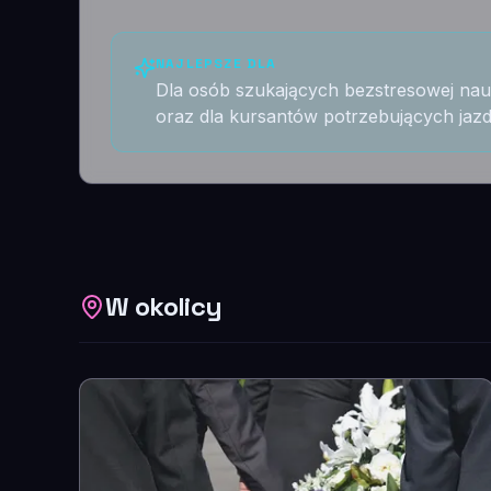
NAJLEPSZE DLA
Dla osób szukających bezstresowej nau
oraz dla kursantów potrzebujących jaz
W okolicy