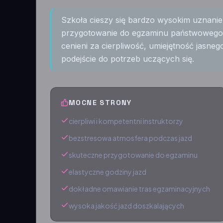
Szkoła cieszy się bardzo wysokim uznanie
przygotowanie do egzaminu państwowego o
cenieni za cierpliwość, umiejętność jasn
podejście do potrzeb uczących się.
MOCNE STRONY
cierpliwi i kompetentni instruktorzy
bezstresowa atmosfera podczas jazd
skuteczne przygotowanie do egzaminu
elastyczne godziny jazd
dokładne omawianie tras egzaminacyjnych
wysoka jakość jazd doszkalających