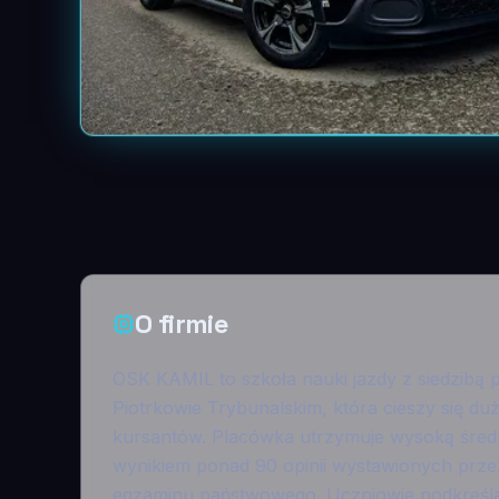
O firmie
OSK KAMIL to szkoła nauki jazdy z siedzibą 
Piotrkowie Trybunalskim, która cieszy się d
kursantów. Placówka utrzymuje wysoką średni
wynikiem ponad 90 opinii wystawionych prze
egzaminu państwowego. Uczniowie podkreślaj