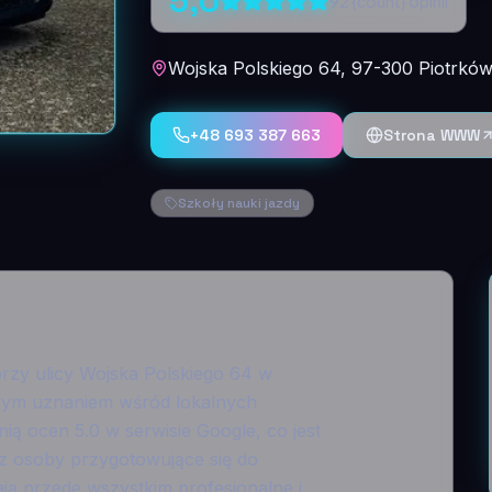
5,0
92
{count} opinii
Wojska Polskiego 64, 97-300 Piotrków
+48 693 387 663
Strona WWW
Szkoły nauki jazdy
przy ulicy Wojska Polskiego 64 w
użym uznaniem wśród lokalnych
ą ocen 5.0 w serwisie Google, co jest
z osoby przygotowujące się do
ą przede wszystkim profesjonalne i