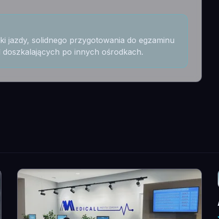
ki jazdy, solidnego przygotowania do egzaminu
d doszkalających po innych ośrodkach.