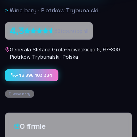
>
Wine bary
·
Piotrków Trybunalski
4,3
82
{count} opinii
Generała Stefana Grota-Roweckiego 5, 97-300
Piotrków Trybunalski, Polska
+48 696 103 334
Wine bary
O firmie