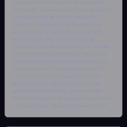
dotyczące zarówno jakości serwowanych
potraw, jak i organizacji pracy obsługi. Klienci
zwracają uwagę na kwestie związane z
czasem oczekiwania na zamówienie oraz
powtarzalnością standardów kulinarnych.
Wystrój lokalu oraz atmosfera bywają
oceniane w sposób subiektywny, co sprawia,
że BistroMachina jest miejscem, które budzi
wśród odwiedzających skrajne emocje. Przy
średniej ocenie 4.3 na podstawie ponad 80
opinii, restauracja pozostaje punktem na
gastronomicznej mapie miasta, który dla
jednych jest sprawdzoną opcją na posiłek, a
dla innych miejscem wymagającym poprawy w
zakresie obsługi i jakości serwowanych dań.