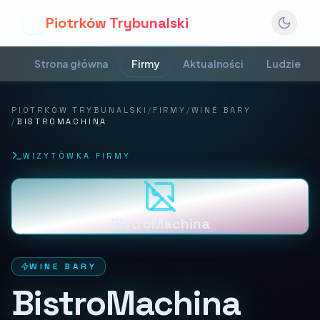
Piotrków Trybunalski
P
Strona główna
Firmy
Aktualności
Ludzie
PIOTRKÓW TRYBUNALSKI
/
FIRMY
/
WINE BARY
/
BISTROMACHINA
WIZYTÓWKA FIRMY
BistroMachina
WINE BARY
BistroMachina