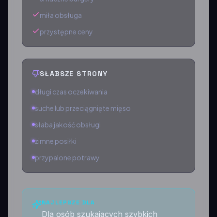
miła obsługa
przystępne ceny
SŁABSZE STRONY
długi czas oczekiwania
suche lub przeciągnięte mięso
słaba jakość obsługi
zimne posiłki
przypalone potrawy
NAJLEPSZE DLA
Dla osób szukających szybkich