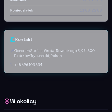
Niedziela
Poniedziałek
11:00–22:00
Kontakt
Generała Stefana Grota-Roweckiego 5, 97-300
Piotrków Trybunalski, Polska
+48 696 103 334
W okolicy