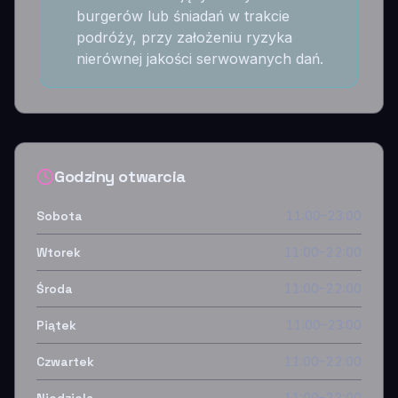
burgerów lub śniadań w trakcie
podróży, przy założeniu ryzyka
nierównej jakości serwowanych dań.
Godziny otwarcia
Sobota
11:00–23:00
Wtorek
11:00–22:00
Środa
11:00–22:00
Piątek
11:00–23:00
Czwartek
11:00–22:00
11:00–22:00