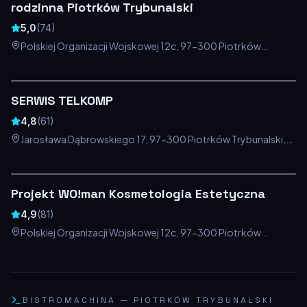
rodzinna Piotrków Trybunalski
5,0
(
74
)
Polskiej Organizacji Wojskowej 12c, 97-300 Piotrków
Trybunalski, Polska
SERWIS TELKOMP
4,8
(
61
)
Jarosława Dąbrowskiego 17, 97-300 Piotrków Trybunalski,
Polska
Projekt WO!man Kosmetologia Estetyczna
4,9
(
81
)
Polskiej Organizacji Wojskowej 12c, 97-300 Piotrków
Trybunalski, Polska
BISTROMACHINA
—
PIOTRKÓW TRYBUNALSKI