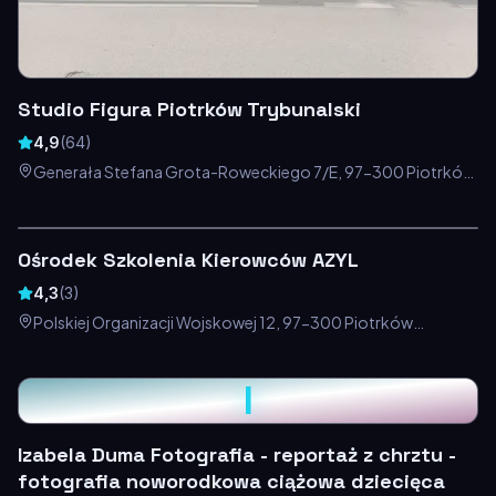
Studio Figura Piotrków Trybunalski
4,9
(
64
)
Generała Stefana Grota-Roweckiego 7/E, 97-300 Piotrków
Trybunalski, Polska
Ośrodek Szkolenia Kierowców AZYL
4,3
(
3
)
Polskiej Organizacji Wojskowej 12, 97-300 Piotrków
Trybunalski, Polska
I
Izabela Duma Fotografia - reportaż z chrztu -
fotografia noworodkowa ciążowa dziecięca