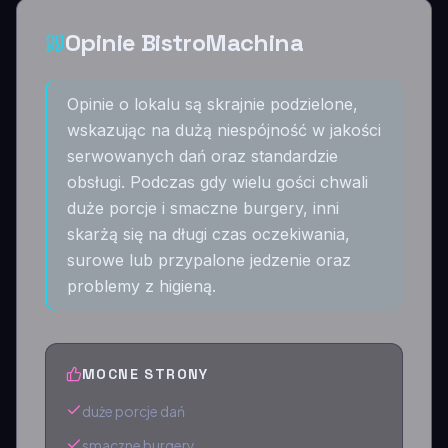
Opinie BistroMachina
Opinie o lokalu są skrajnie podzielone,
wskazując na dużą niespójność w jakości
serwowanych dań oraz standardzie
obsługi. Podczas gdy wielu gości chwali
duże porcje i smaczne burgery, inni
skarżą się na długi czas oczekiwania,
surowe lub przypalone jedzenie oraz
problemy z higieną.
MOCNE STRONY
duże porcje dań
smaczne burgery