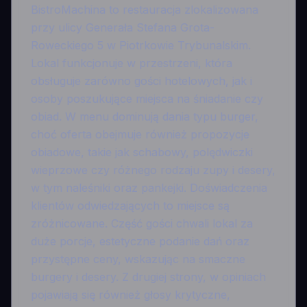
BistroMachina to restauracja zlokalizowana
przy ulicy Generała Stefana Grota-
Roweckiego 5 w Piotrkowie Trybunalskim.
Lokal funkcjonuje w przestrzeni, która
obsługuje zarówno gości hotelowych, jak i
osoby poszukujące miejsca na śniadanie czy
obiad. W menu dominują dania typu burger,
choć oferta obejmuje również propozycje
obiadowe, takie jak schabowy, polędwiczki
wieprzowe czy różnego rodzaju zupy i desery,
w tym naleśniki oraz pankejki. Doświadczenia
klientów odwiedzających to miejsce są
zróżnicowane. Część gości chwali lokal za
duże porcje, estetyczne podanie dań oraz
przystępne ceny, wskazując na smaczne
burgery i desery. Z drugiej strony, w opiniach
pojawiają się również głosy krytyczne,