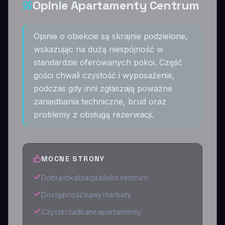
Opinie Apartamenty Centrum
Opinie o obiekcie są skrajnie podzielone,
wskazując na dużą niespójność w
standardzie oferowanych pokoi. Część
gości chwali czystość i wyposażenie,
podczas gdy inni zgłaszają poważne
zaniedbania techniczne, brud oraz
problemy z obsługą rezerwacji.
MOCNE STRONY
Dobra lokalizacja blisko centrum
Dostępność kawy i herbaty
Czyste i zadbane apartamenty