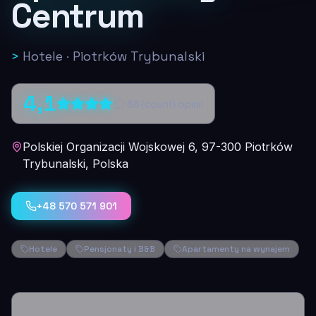
Centrum
>
Hotele
·
Piotrków Trybunalski
4,1
88
{count} opinii
Polskiej Organizacji Wojskowej 6, 97-300 Piotrków
Trybunalski, Polska
+48 570 571 901
Hotele
Pensjonaty i B&B
Apartamenty na wynajem