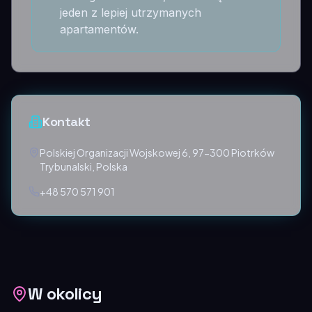
jeden z lepiej utrzymanych
apartamentów.
Kontakt
Polskiej Organizacji Wojskowej 6, 97-300 Piotrków
Trybunalski, Polska
+48 570 571 901
W okolicy