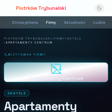
Piotrków Trybunalski
P
Strona główna
Firmy
Aktualności
Ludzie
PIOTRKÓW TRYBUNALSKI
/
FIRMY
/
HOTELE
/
APARTAMENTY CENTRUM
WIZYTÓWKA FIRMY
Apartamenty Centrum
HOTELE
Apartamenty