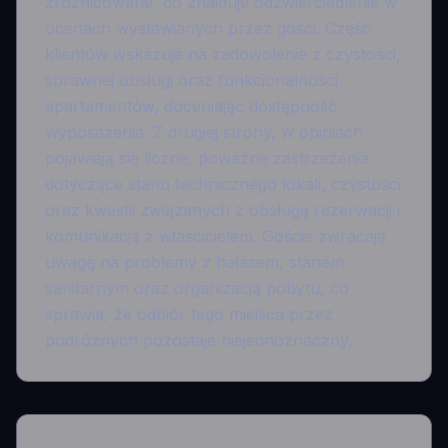
zróżnicowane, co znajduje odzwierciedlenie w
ocenach wystawianych przez gości. Część
klientów wskazuje na zadowolenie z czystości,
sprawnej obsługi oraz funkcjonalności
apartamentów, doceniając dostępność
wyposażenia. Z drugiej strony, w opiniach
pojawiają się liczne, poważne zastrzeżenia
dotyczące stanu technicznego lokali, czystości
oraz kwestii związanych z obsługą rezerwacji i
komunikacją z właścicielem. Goście zwracają
uwagę na problemy z hałasem, stanem
sanitarnym oraz organizacją pobytu, co
sprawia, że odbiór tego miejsca przez
podróżnych pozostaje niejednoznaczny.