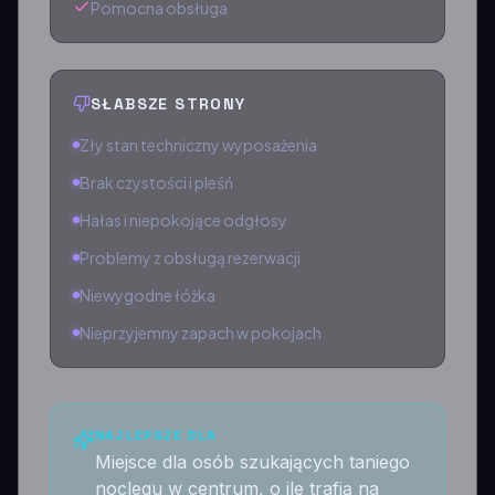
Pomocna obsługa
SŁABSZE STRONY
Zły stan techniczny wyposażenia
Brak czystości i pleśń
Hałas i niepokojące odgłosy
Problemy z obsługą rezerwacji
Niewygodne łóżka
Nieprzyjemny zapach w pokojach
NAJLEPSZE DLA
Miejsce dla osób szukających taniego
noclegu w centrum, o ile trafią na