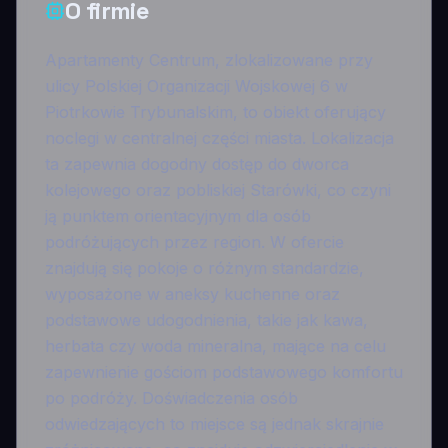
O firmie
Apartamenty Centrum, zlokalizowane przy
ulicy Polskiej Organizacji Wojskowej 6 w
Piotrkowie Trybunalskim, to obiekt oferujący
noclegi w centralnej części miasta. Lokalizacja
ta zapewnia dogodny dostęp do dworca
kolejowego oraz pobliskiej Starówki, co czyni
ją punktem orientacyjnym dla osób
podróżujących przez region. W ofercie
znajdują się pokoje o różnym standardzie,
wyposażone w aneksy kuchenne oraz
podstawowe udogodnienia, takie jak kawa,
herbata czy woda mineralna, mające na celu
zapewnienie gościom podstawowego komfortu
po podróży. Doświadczenia osób
odwiedzających to miejsce są jednak skrajnie