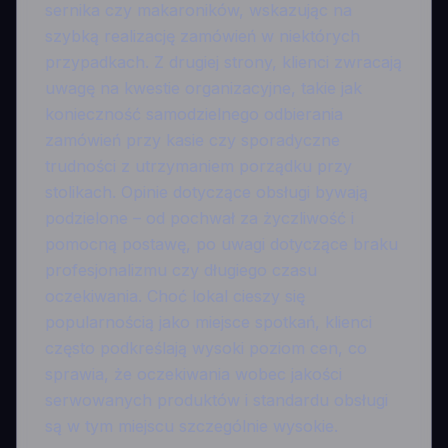
sernika czy makaroników, wskazując na
szybką realizację zamówień w niektórych
przypadkach. Z drugiej strony, klienci zwracają
uwagę na kwestie organizacyjne, takie jak
konieczność samodzielnego odbierania
zamówień przy kasie czy sporadyczne
trudności z utrzymaniem porządku przy
stolikach. Opinie dotyczące obsługi bywają
podzielone – od pochwał za życzliwość i
pomocną postawę, po uwagi dotyczące braku
profesjonalizmu czy długiego czasu
oczekiwania. Choć lokal cieszy się
popularnością jako miejsce spotkań, klienci
często podkreślają wysoki poziom cen, co
sprawia, że oczekiwania wobec jakości
serwowanych produktów i standardu obsługi
są w tym miejscu szczególnie wysokie.