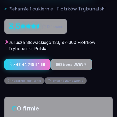
>
Piekarnie i cukiernie
·
Piotrków Trybunalski
3,5
124
opinii
Juliusza Słowackiego 123, 97-300 Piotrków
Trybunalski, Polska
+48 44 715 91 69
Strona WWW
Piekarnie i cukiernie
Torty na zamówienie
O firmie