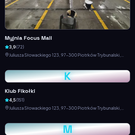
Myjnia Focus Mall
3,9
(
72
)
Juliusza Słowackiego 123, 97-300 Piotrków Trybunalski,
Polska
K
Klub Fikołki
4,5
(
151
)
Juliusza Słowackiego 123, 97-300 Piotrków Trybunalski,
Polska
M