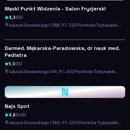
Męski Punkt Widzenia - Salon Fryzjerski
4,3
(
58
)
Juliusza Słowackiego 138B, 97-320 Piotrków Trybunalski,
Polska
Darmed. Mękarska-Paradowska, dr nauk med.
Pediatra
5,0
(
16
)
Juliusza Słowackiego 144, 97-300 Piotrków Trybunalski,
Polska
N
Najs Spot
4,8
(
549
)
Juliusza Słowackiego 138G, 97-300 Piotrków Trybunalski,
Polska