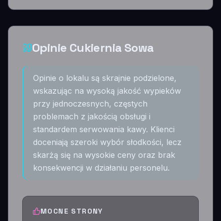
Opinie Cukiernia Sowa
Opinie o lokalu są skrajnie podzielone,
wskazując na wysoką jakość wypieków
przy jednoczesnych, częstych
problemach z jakością obsługi i
standardem serwowania kawy. Klienci
doceniają szeroki wybór słodkości, lecz
skarżą się na wysokie ceny oraz brak
konsekwencji w działaniu personelu.
MOCNE STRONY