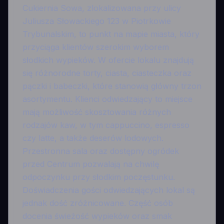
Cukiernia Sowa, zlokalizowana przy ulicy
Juliusza Słowackiego 123 w Piotrkowie
Trybunalskim, to punkt na mapie miasta, który
przyciąga klientów szerokim wyborem
słodkich wypieków. W ofercie lokalu znajdują
się różnorodne torty, ciasta, ciasteczka oraz
pączki i babeczki, które stanowią główny trzon
asortymentu. Klienci odwiedzający to miejsce
mają możliwość skosztowania różnych
rodzajów kaw, w tym cappuccino, espresso
czy latte, a także deserów lodowych.
Przestronna sala oraz dostępny ogródek
przed Centrum pozwalają na chwilę
odpoczynku przy słodkim poczęstunku.
Doświadczenia gości odwiedzających lokal są
jednak dość zróżnicowane. Część osób
docenia świeżość wypieków oraz smak