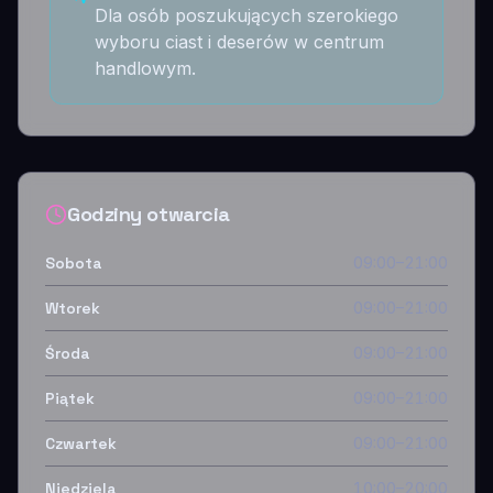
Dla osób poszukujących szerokiego
wyboru ciast i deserów w centrum
handlowym.
Godziny otwarcia
Sobota
09:00–21:00
Wtorek
09:00–21:00
Środa
09:00–21:00
Piątek
09:00–21:00
Czwartek
09:00–21:00
Niedziela
10:00–20:00