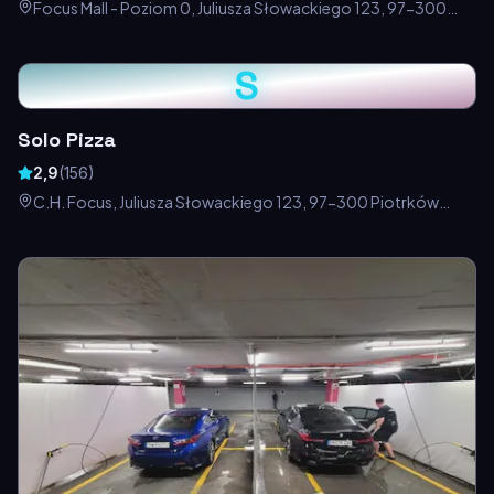
Focus Mall - Poziom 0, Juliusza Słowackiego 123, 97-300
Piotrków Trybunalski, Polska
S
Solo Pizza
2,9
(
156
)
C.H. Focus, Juliusza Słowackiego 123, 97-300 Piotrków
Trybunalski, Polska