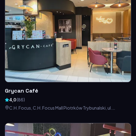
Grycan Café
4,0
(
86
)
C.H. Focus, C.H. Focus Mall Piotrków Trybunalski, ul.
Słowackiego 123, Juliusza Słowackiego 123, 97-300
Piotrków Trybunalski, Polska