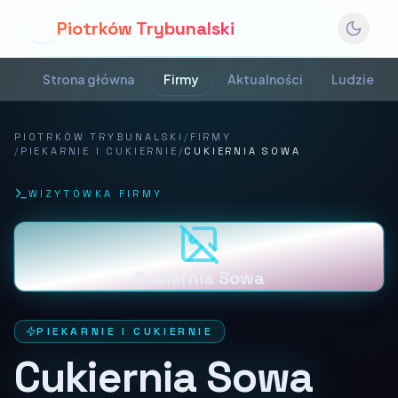
Piotrków Trybunalski
P
Strona główna
Firmy
Aktualności
Ludzie
PIOTRKÓW TRYBUNALSKI
/
FIRMY
/
PIEKARNIE I CUKIERNIE
/
CUKIERNIA SOWA
WIZYTÓWKA FIRMY
Cukiernia Sowa
PIEKARNIE I CUKIERNIE
Cukiernia Sowa