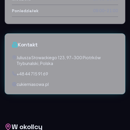
Poniedziałek
09:00–21:00
Kontakt
Juliusza Słowackiego 123, 97-300 Piotrków
Trybunalski, Polska
+48 44 715 91 69
cukierniasowa.pl
W okolicy