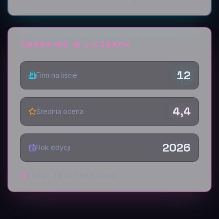
RANKING W LICZBACH
12
Firm na liście
4,4
Średnia ocena
2026
Rok edycji
SYNC:
23 LUTEGO 2026