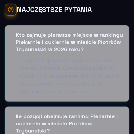
NAJCZĘSTSZE PYTANIA
Kto zajmuje pierwsze miejsce w rankingu
Piekarnie i cukiernie w mieście Piotrków
Trybunalski w 2026 roku?
Pierwsze miejsce w rankingu zajmuje Cel
Czesław. Piekarnia. Ocena Google tej firmy
wynosi 4.7/5 na podstawie 163 opinii. Jest to
pozycja według wyniku portalu, a nie
wyłącznie surowej oceny Google.
Ile pozycji obejmuje ranking Piekarnie i
cukiernie w mieście Piotrków
Trybunalski?