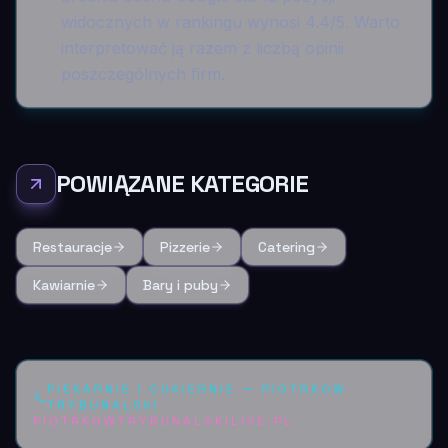
widocznych w rankingu wynosi 4.4/5. Warto
interpretować ją razem z liczbą opinii
poszczególnych firm.
POWIĄZANE KATEGORIE
Restauracje
Pizzerie
Catering
Kawiarnie
Bary i puby
PIEKARNIE I CUKIERNIE
—
PIOTRKÓW
TRYBUNALSKI
PIOTRKOWTRYBUNALSKILIVE.PL