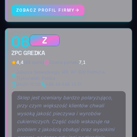
ZOBACZ PROFIL FIRMY
08
Z
ZPC GREDKA
4,4
(44 opinii)
Ocena portalu
:
7,1
Juliusza Słowackiego 149, 97-300 Piotrków
Trybunalski, Polska
04:00–12:00
+48 44 648 23 51
Sklep jest oceniany bardzo polaryzująco,
przy czym większość klientów chwali
wysoką jakość pieczywa i wyrobów
cukierniczych. Część osób wskazuje na
problem z jakością obsługi oraz wysokimi