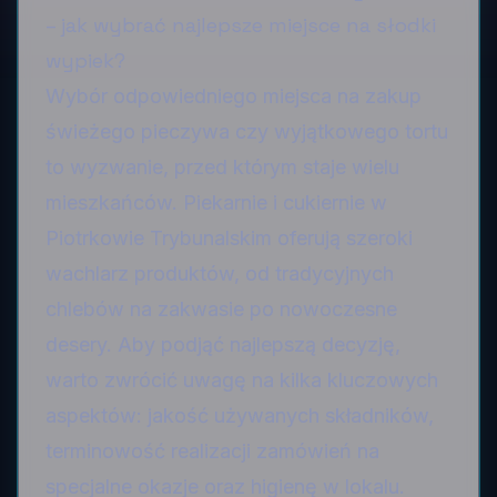
– jak wybrać najlepsze miejsce na słodki
wypiek?
Wybór odpowiedniego miejsca na zakup
świeżego pieczywa czy wyjątkowego tortu
to wyzwanie, przed którym staje wielu
mieszkańców. Piekarnie i cukiernie w
Piotrkowie Trybunalskim oferują szeroki
wachlarz produktów, od tradycyjnych
chlebów na zakwasie po nowoczesne
desery. Aby podjąć najlepszą decyzję,
warto zwrócić uwagę na kilka kluczowych
aspektów: jakość używanych składników,
terminowość realizacji zamówień na
specjalne okazje oraz higienę w lokalu.