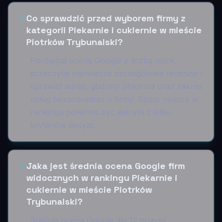
Co sprawdzić przed wyborem firmy z
kategorii Piekarnie i cukiernie w mieście
Piotrków Trybunalski?
Porównaj ocenę Google z liczbą opinii,
przeczytaj najnowsze szczegółowe recenzje i
sprawdź adres, godziny otwarcia oraz zakres
usług bezpośrednio u firmy. Samo miejsce w
rankingu powinno być jednym z kilku
kryteriów decyzji.
Jaka jest średnia ocena Google firm
widocznych w rankingu Piekarnie i
cukiernie w mieście Piotrków
Trybunalski?
Średnia ocena Google dla 12 pozycji