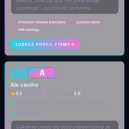
cenami, podczas gdy inni podkreślają
uczciwość i życzliwość personelu.
smaczne i świeże pieczywo
pyszne ciasta
miła obsługa
ZOBACZ PROFIL FIRMY
09
A
Ale ciacho
4,6
(33 opinii)
Ocena portalu
:
6,9
Kostromska 49B, 97-300 Piotrków Trybunalski,
Polska
08:00–13:00
Cukiernia cieszy się dużą popularnością ze