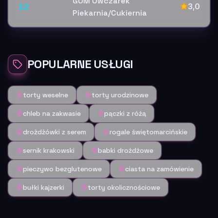
GOM Owczarek
12
3,0
Piekarnia/Cukiernia
POPULARNE USŁUGI
torty weselne
torty urodzinowe
chleb na zakwasie
pączki z różą
drożdżówki z serem
rogale świętomarcińskie
sernik krakowski
babki drożdżowe
pieczywo bezglutenowe
ciasta na zamówienie
bułki kajzerki
torty okolicznościowe