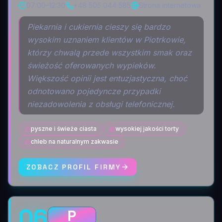
07:00–12:30
+48 505 044 585
Strona internetowa
Piekarnia i cukiernia cieszy się bardzo
wysokim uznaniem klientów w Piotrkowie,
którzy chwalą przede wszystkim smak oraz
świeżość oferowanych wypieków.
Większość opinii jest entuzjastyczna, choć
odnotowano pojedyncze przypadki
niezadowolenia z obsługi telefonicznej.
pyszne i świeże ciasta
wysokiej jakości torty
chleb na naturalnym zakwasie
ZOBACZ PROFIL FIRMY
06
P