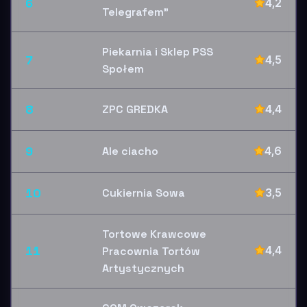
6
4,2
Telegrafem"
Piekarnia i Sklep PSS
7
4,5
Społem
8
ZPC GREDKA
4,4
9
Ale ciacho
4,6
10
Cukiernia Sowa
3,5
Tortowe Krawcowe
11
4,4
Pracownia Tortów
Artystycznych