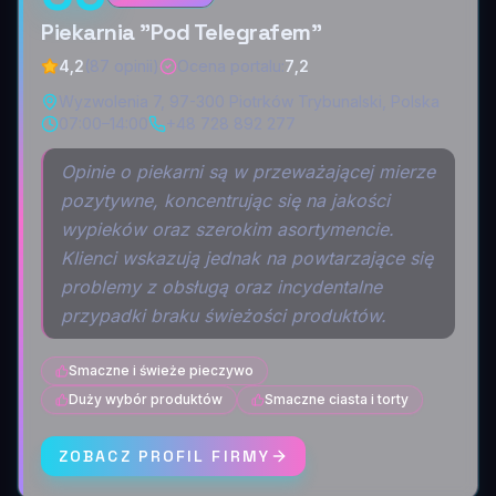
Piekarnia "Pod Telegrafem"
4,2
(87 opinii)
Ocena portalu
:
7,2
Wyzwolenia 7, 97-300 Piotrków Trybunalski, Polska
07:00–14:00
+48 728 892 277
Opinie o piekarni są w przeważającej mierze
pozytywne, koncentrując się na jakości
wypieków oraz szerokim asortymencie.
Klienci wskazują jednak na powtarzające się
problemy z obsługą oraz incydentalne
przypadki braku świeżości produktów.
Smaczne i świeże pieczywo
Duży wybór produktów
Smaczne ciasta i torty
ZOBACZ PROFIL FIRMY