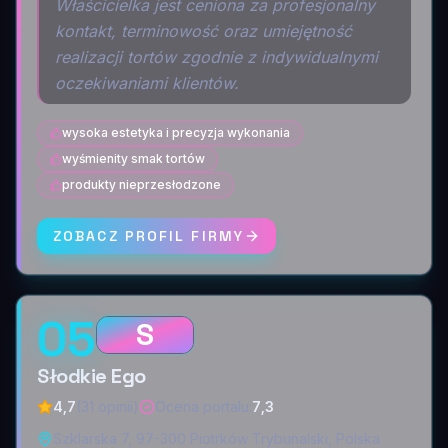
Właścicielka jest ceniona za profesjonalny
kontakt, terminowość oraz umiejętność
realizacji tortów zgodnie z indywidualnymi
oczekiwaniami klientów.
wysoka estetyka i precyzja wykonania
wyśmienity smak tortów
produkty nieprzesłodzone
ZOBACZ PROFIL FIRMY
05
S
Słodkie Ego
4,7
(31 opinii)
Ocena portalu
:
7,3
Szklarska 7, 97-300 Piotrków Trybunalski, Polska