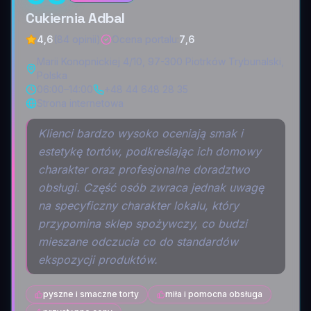
Cukiernia Adbal
4,6
(84 opinii)
Ocena portalu
:
7,6
Marii Konopnickiej 4/10, 97-300 Piotrków Trybunalski,
Polska
06:00–14:00
+48 44 648 28 35
Strona internetowa
Klienci bardzo wysoko oceniają smak i
estetykę tortów, podkreślając ich domowy
charakter oraz profesjonalne doradztwo
obsługi. Część osób zwraca jednak uwagę
na specyficzny charakter lokalu, który
przypomina sklep spożywczy, co budzi
mieszane odczucia co do standardów
ekspozycji produktów.
pyszne i smaczne torty
miła i pomocna obsługa