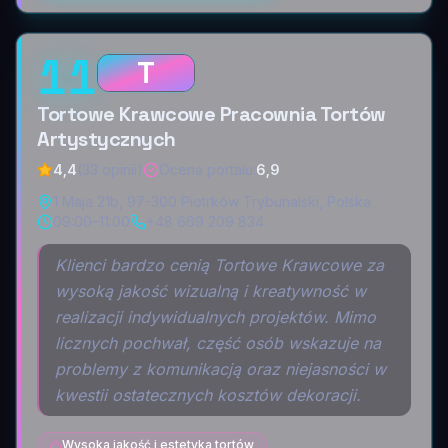
11
T
Tortowe Krawcowe Pracownia Tortów
Artystycznych
4,4
(33 opinii)
Ocena portalu
:
6,9
1 Maja 21b, 97-300 Piotrków Trybunalski, Polska
09:00–11:00
+48 669 209 834
Klienci bardzo cenią Tortowe Krawcowe za
wysoką jakość wizualną i kreatywność w
realizacji indywidualnych projektów. Mimo
licznych pochwał, część osób wskazuje na
problemy z komunikacją oraz niejasności w
kwestii ostatecznych kosztów dekoracji.
Wysoka jakość i estetyka tortów