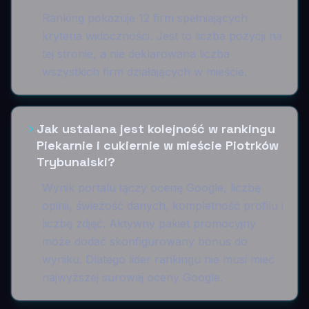
Ranking pokazuje 12 firm spełniających
kryteria widoczności. Jest to liczba pozycji na
tej stronie, a nie deklarowana liczba
wszystkich firm działających w mieście.
Jak ustalana jest kolejność w rankingu
Piekarnie i cukiernie w mieście Piotrków
Trybunalski?
Wynik portalu łączy ocenę Google, liczbę
opinii, świeżość danych, kompletność profilu i
liczbę zdjęć. Aktywny pakiet promocyjny
może dodać skonfigurowany bonus do
wyniku. Dlatego lider rankingu nie musi mieć
najwyższej surowej oceny Google.