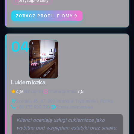
przystępne ceny
ZOBACZ PROFIL FIRMY
04
Lukierniczka
4,9
(47 opinii)
Ocena portalu
:
7,5
Szkolna 45, 97-300 Piotrków Trybunalski, Polska
+48 735 929 797
Strona internetowa
Klienci oceniają usługi cukiernicze jako
wybitne pod względem estetyki oraz smaku.