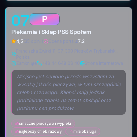
07
P
Piekarnia i Sklep PSS Społem
4,5
(35 opinii)
Ocena portalu
:
7,2
Franciszka Żwirki 11, 97-300 Piotrków Trybunalski,
Polska
Zamknięte
+48 44 648 08 40
Strona internetowa
Miejsce jest cenione przede wszystkim za
wysoką jakość pieczywa, w tym szczególnie
chleba razowego. Klienci mają jednak
podzielone zdania na temat obsługi oraz
poziomu cen produktów.
smaczne pieczywo i wypieki
najlepszy chleb razowy
miła obsługa