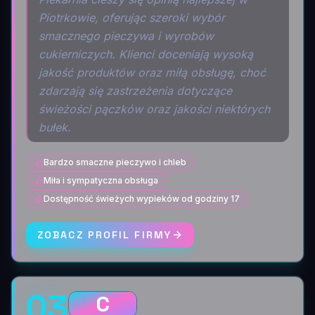
Piotrkowie, oferując szeroki wybór
smacznego pieczywa i wyrobów
cukierniczych. Klienci doceniają wysoką
jakość produktów oraz miłą obsługę, choć
zdarzają się zastrzeżenia dotyczące
świeżości pączków oraz jakości niektórych
bułek.
Bardzo smaczne pieczywo i chleb
Miła i sympatyczna obsługa
Dostępność świeżych wypieków od godziny 17
ZOBACZ PROFIL FIRMY
03
C