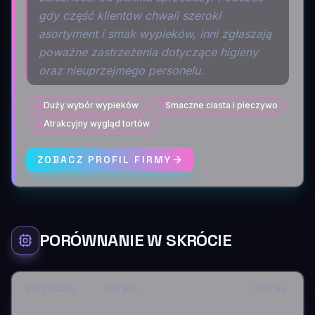
gdy część klientów chwali szeroki
asortyment i smak wypieków, inni zgłaszają
poważne zastrzeżenia dotyczące higieny
oraz nieuprzejmego personelu.
Duży wybór wypieków
Smaczne ciasta i pieczywo
Atrakcyjny wygląd tortów
ZOBACZ PROFIL FIRMY
PORÓWNANIE W SKRÓCIE
POZYCJA
FIRMA
OCENA