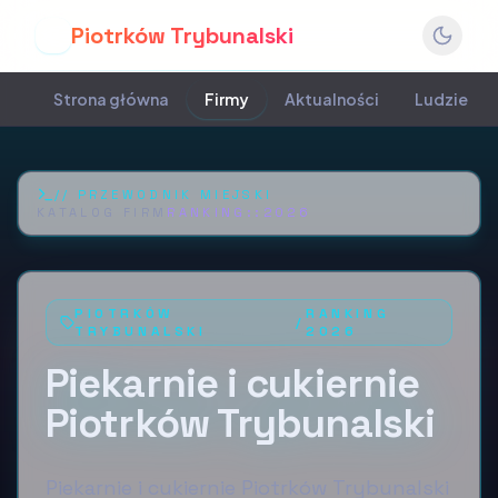
Piotrków Trybunalski
P
Strona główna
Firmy
Aktualności
Ludzie
//
PRZEWODNIK MIEJSKI
KATALOG FIRM
RANKING::
2026
PIOTRKÓW
RANKING
/
TRYBUNALSKI
2026
Piekarnie i cukiernie
Piotrków Trybunalski
Piekarnie i cukiernie Piotrków Trybunalski