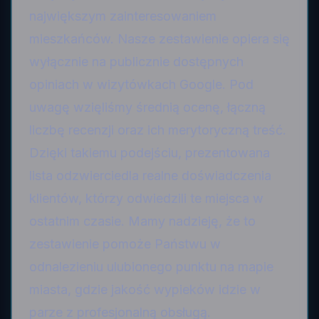
największym zainteresowaniem
mieszkańców. Nasze zestawienie opiera się
wyłącznie na publicznie dostępnych
opiniach w wizytówkach Google. Pod
uwagę wzięliśmy średnią ocenę, łączną
liczbę recenzji oraz ich merytoryczną treść.
Dzięki takiemu podejściu, prezentowana
lista odzwierciedla realne doświadczenia
klientów, którzy odwiedzili te miejsca w
ostatnim czasie. Mamy nadzieję, że to
zestawienie pomoże Państwu w
odnalezieniu ulubionego punktu na mapie
miasta, gdzie jakość wypieków idzie w
parze z profesjonalną obsługą.