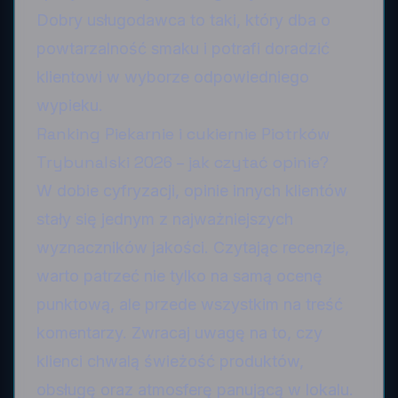
Dobry usługodawca to taki, który dba o
powtarzalność smaku i potrafi doradzić
klientowi w wyborze odpowiedniego
wypieku.
Ranking Piekarnie i cukiernie Piotrków
Trybunalski 2026 – jak czytać opinie?
W dobie cyfryzacji, opinie innych klientów
stały się jednym z najważniejszych
wyznaczników jakości. Czytając recenzje,
warto patrzeć nie tylko na samą ocenę
punktową, ale przede wszystkim na treść
komentarzy. Zwracaj uwagę na to, czy
klienci chwalą świeżość produktów,
obsługę oraz atmosferę panującą w lokalu.