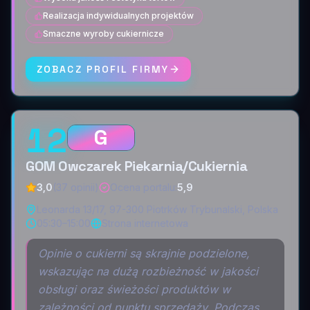
Realizacja indywidualnych projektów
Smaczne wyroby cukiernicze
ZOBACZ PROFIL FIRMY
12
G
GOM Owczarek Piekarnia/Cukiernia
3,0
(37 opinii)
Ocena portalu
:
5,9
Leonarda 13/17, 97-300 Piotrków Trybunalski, Polska
05:30–15:00
Strona internetowa
Opinie o cukierni są skrajnie podzielone,
wskazując na dużą rozbieżność w jakości
obsługi oraz świeżości produktów w
zależności od punktu sprzedaży. Podczas