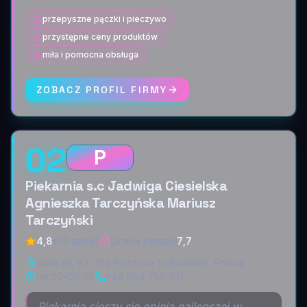
przepyszne pączki i pieczywo
przystępne ceny produktów
miła i pomocna obsługa
ZOBACZ PROFIL FIRMY
02
P
Piekarnia s.c Jadwiga Ciesielska
Agnieszka Tarczyńska Mariusz
Tarczyński
4,8
(113 opinii)
Ocena portalu
:
7,7
Biała 25, 97-300 Piotrków Trybunalski, Polska
06:00–09:00
+48 604 756 931
Piekarnia cieszy się opinią najlepszej w