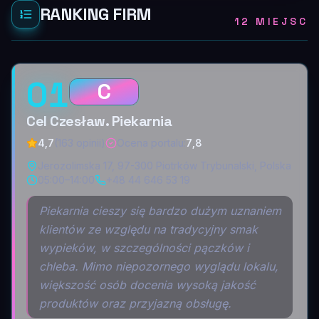
RANKING FIRM
12 MIEJSC
01
C
Cel Czesław. Piekarnia
4,7
(163 opinii)
Ocena portalu
:
7,8
Jerozolimska 17, 97-300 Piotrków Trybunalski, Polska
05:00–14:00
+48 44 646 53 19
Piekarnia cieszy się bardzo dużym uznaniem
klientów ze względu na tradycyjny smak
wypieków, w szczególności pączków i
chleba. Mimo niepozornego wyglądu lokalu,
większość osób docenia wysoką jakość
produktów oraz przyjazną obsługę.