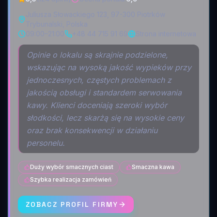
Juliusza Słowackiego 123, 97-300 Piotrków
Trybunalski, Polska
09:00–21:00
+48 44 715 91 69
Strona internetowa
Opinie o lokalu są skrajnie podzielone,
wskazując na wysoką jakość wypieków przy
jednoczesnych, częstych problemach z
jakością obsługi i standardem serwowania
kawy. Klienci doceniają szeroki wybór
słodkości, lecz skarżą się na wysokie ceny
oraz brak konsekwencji w działaniu
personelu.
Duży wybór smacznych ciast
Smaczna kawa
Szybka realizacja zamówień
ZOBACZ PROFIL FIRMY