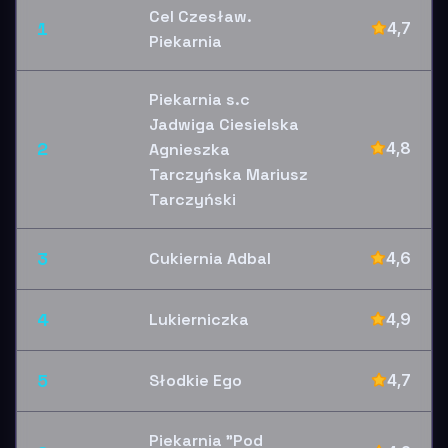
Cel Czesław.
1
4,7
Piekarnia
Piekarnia s.c
Jadwiga Ciesielska
2
4,8
Agnieszka
Tarczyńska Mariusz
Tarczyński
3
Cukiernia Adbal
4,6
4
Lukierniczka
4,9
5
Słodkie Ego
4,7
Piekarnia "Pod