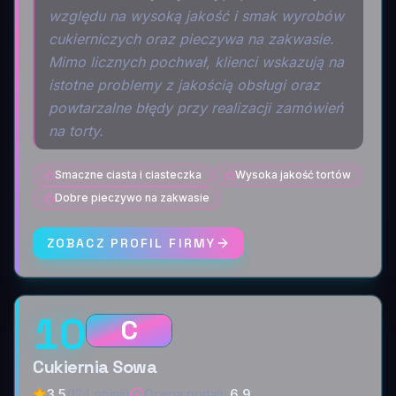
względu na wysoką jakość i smak wyrobów
cukierniczych oraz pieczywa na zakwasie.
Mimo licznych pochwał, klienci wskazują na
istotne problemy z jakością obsługi oraz
powtarzalne błędy przy realizacji zamówień
na torty.
Smaczne ciasta i ciasteczka
Wysoka jakość tortów
Dobre pieczywo na zakwasie
ZOBACZ PROFIL FIRMY
10
C
Cukiernia Sowa
3,5
(124 opinii)
Ocena portalu
:
6,9