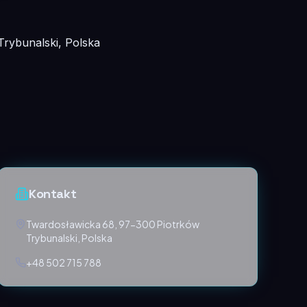
rybunalski, Polska
Kontakt
Twardosławicka 68, 97-300 Piotrków
Trybunalski, Polska
+48 502 715 788