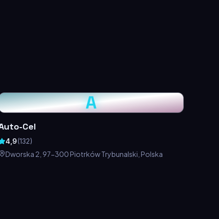
A
Auto-Cel
4,9
(
132
)
Dworska 2, 97-300 Piotrków Trybunalski, Polska