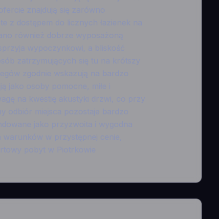
fercie znajdują się zarówno
 te z dostępem do licznych łazienek na
ddano również dobrze wyposażoną
y sprzyja wypoczynkowi, a bliskość
sób zatrzymujących się tu na krótszy
clegów zgodnie wskazują na bardzo
ją jako osoby pomocne, miłe i
agę na kwestię akustyki drzwi, co przy
 odbiór miejsca pozostaje bardzo
ndowane jako przyzwoita i wygodna
 warunków w przystępnej cenie,
rtowy pobyt w Piotrkowie