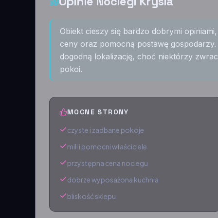
Opinie Noclegi Krysia
Obiekt cieszy się bardzo dobrymi opiniami
ceny oraz pomocną postawę gospodarzy. 
dogodną lokalizację, choć niektórzy zwra
pokoi.
MOCNE STRONY
czyste i zadbane pokoje
mili i pomocni właściciele
przystępna cena noclegu
dobrze wyposażona kuchnia
bliskość sklepu