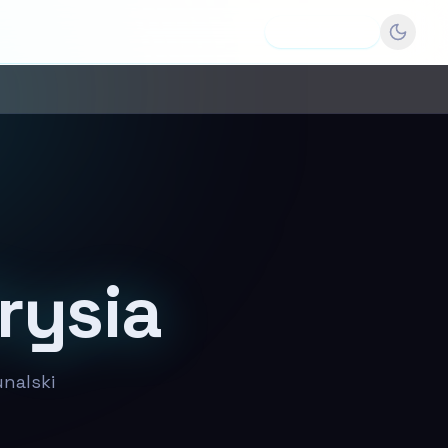
Dodaj firmę
rysia
nalski