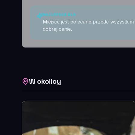
NAJLEPSZE DLA
Miejsce jest polecane przede wszystk
dobrej cenie.
W okolicy