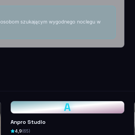
im osobom szukającym wygodnego noclegu w
A
Anpro Studio
4,9
(
65
)