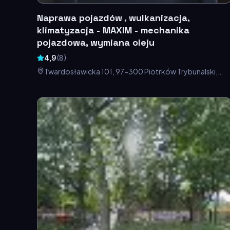
Naprawa pojazdów , wulkanizacja,
klimatyzacja - MAXIM - mechanika
pojazdowa, wymiana oleju
4,9
(
8
)
Twardosławicka 101, 97-300 Piotrków Trybunalski,
Polska