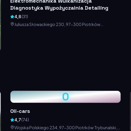
Elektromechanika Wulkanizacja
Diagnostyka Wypożyczalnia Detailing
4,8
(
31
)
Juliusza Słowackiego 230, 97-300 Piotrków
Trybunalski, Polska
O
Oli-cars
4,7
(
74
)
Wojska Polskiego 234, 97-300 Piotrków Trybunalski,