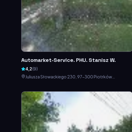
Automarket-Service. PHU. Stanisz W.
4,2
(
9
)
Juliusza Słowackiego 230, 97-300 Piotrków
Trybunalski, Polska