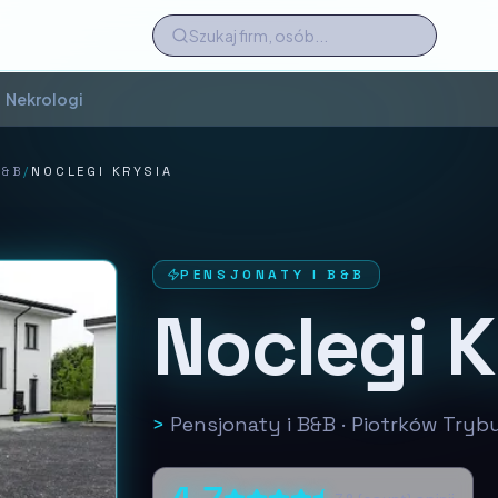
Nekrologi
B&B
/
NOCLEGI KRYSIA
PENSJONATY I B&B
Noclegi K
>
Pensjonaty i B&B
·
Piotrków Trybu