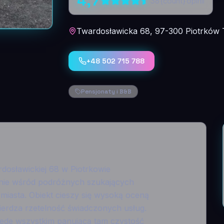
4,7
38
{count} opinii
Twardosławicka 68, 97-300 Piotrków T
+48 502 715 788
Pensjonaty i B&B
rdosławickiej 68 w Piotrkowie
nanie wśród podróżnych szukających
iasta. Obiekt cieszy się wysoką oceną
wierdza rzetelność świadczonych usług.
zede wszystkim panującą tam czystość