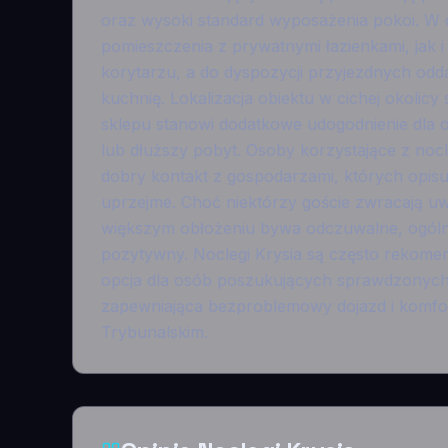
oraz wysoki standard wyposażenia pokoi. W o
pomieszczenia z prywatnymi łazienkami, jak i
korytarzu, a do dyspozycji przyjezdnych o
kuchnię. Lokalizacja obiektu w cichej okolic
sklepu stanowi dodatkowe udogodnienie dla o
lub dłuższy pobyt. Osoby korzystające z no
dobry kontakt z gospodarzami, których opisu
uprzejme. Choć niektórzy goście zwracają uw
większym obłożeniu bywa odczuwalne, ogólny
pozytywny. Noclegi Krysia są często rekome
opcja dla osób poszukujących sprawdzonych
zapewniająca bezproblemowy dojazd i komfo
Trybunalskim.