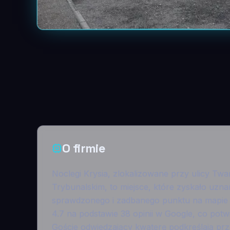
O firmie
Noclegi Krysia, zlokalizowane przy ulicy Twa
Trybunalskim, to miejsce, które zyskało uz
sprawdzonego i zadbanego punktu na mapie m
4.7 na podstawie 38 opinii w Google, co pot
Goście odwiedzający kwaterę podkreślają pr