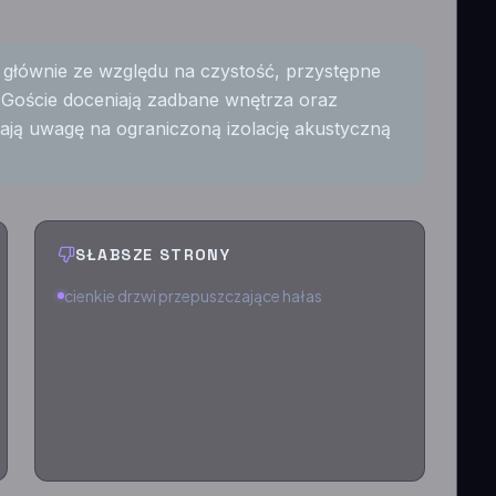
, głównie ze względu na czystość, przystępne
Goście doceniają zadbane wnętrza oraz
cają uwagę na ograniczoną izolację akustyczną
SŁABSZE STRONY
cienkie drzwi przepuszczające hałas