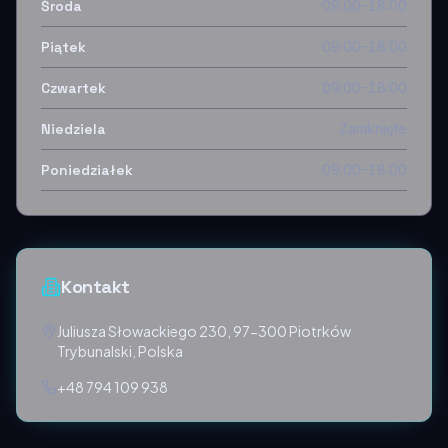
Środa
09:00–18:00
Piątek
09:00–18:00
Czwartek
09:00–18:00
Niedziela
Zamknięte
Poniedziałek
09:00–18:00
Kontakt
Juliusza Słowackiego 230, 97-300 Piotrków
Trybunalski, Polska
+48 794 109 938