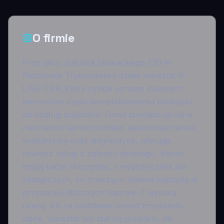
O firmie
Przy ulicy Juliusza Słowackiego 230 w
Piotrkowie Trybunalskim działa warsztat R-
LINE CAR, który zyskał uznanie lokalnych
kierowców dzięki kompleksowemu podejściu
do obsługi pojazdów. Firma specjalizuje się w
mechanice samochodowej, elektromechanice,
wulkanizacji oraz diagnostyce, oferując
również usługi z zakresu detailingu. Klienci
mogą także skorzystać z wypożyczalni aut
zastępczych, co znacząco ułatwia logistykę w
przypadku dłuższych napraw. Z wysoką
oceną 4.8 na podstawie ponad trzydziestu
opinii, warsztat ten stał się punktem, do