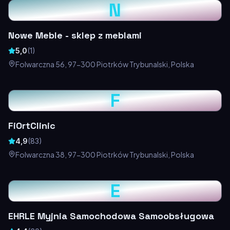
N
Nowe Meble - sklep z meblami
5,0
(
1
)
Folwarczna 56, 97-300 Piotrków Trybunalski, Polska
F
FiOrtClinic
4,9
(
83
)
Folwarczna 38, 97-300 Piotrków Trybunalski, Polska
E
EHRLE Myjnia Samochodowa Samoobsługowa