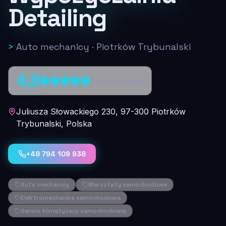
Detailing
>
Auto mechanicy
·
Piotrków Trybunalski
4,8
31
{count} opinii
Juliusza Słowackiego 230, 97-300 Piotrków
Trybunalski, Polska
+48 794 109 938
Auto mechanicy
Warsztaty samochodowe
Elektromechanika samochodowa
Serwis klimatyzacji samochodowej