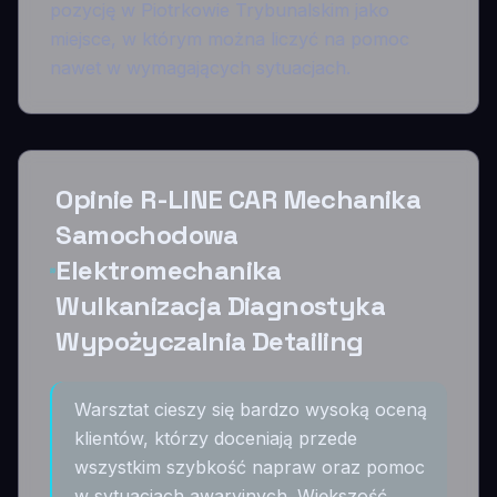
pozycję w Piotrkowie Trybunalskim jako
miejsce, w którym można liczyć na pomoc
nawet w wymagających sytuacjach.
Opinie R-LINE CAR Mechanika
Samochodowa
Elektromechanika
Wulkanizacja Diagnostyka
Wypożyczalnia Detailing
Warsztat cieszy się bardzo wysoką oceną
klientów, którzy doceniają przede
wszystkim szybkość napraw oraz pomoc
w sytuacjach awaryjnych. Większość