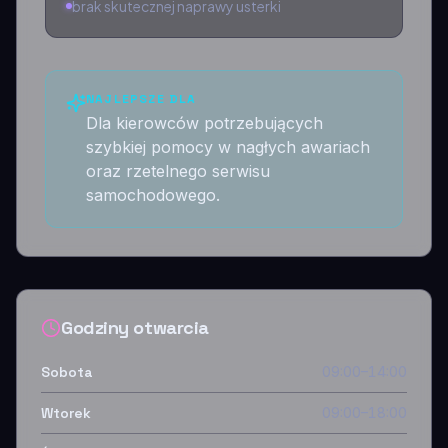
brak skutecznej naprawy usterki
NAJLEPSZE DLA
Dla kierowców potrzebujących
szybkiej pomocy w nagłych awariach
oraz rzetelnego serwisu
samochodowego.
Godziny otwarcia
Sobota
09:00–14:00
Wtorek
09:00–18:00