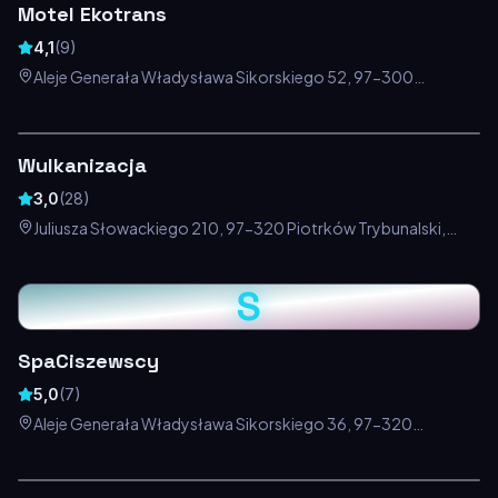
Motel Ekotrans
4,1
(
9
)
Aleje Generała Władysława Sikorskiego 52, 97-300
Piotrków Trybunalski, Polska
Wulkanizacja
3,0
(
28
)
Juliusza Słowackiego 210, 97-320 Piotrków Trybunalski,
Polska
S
SpaCiszewscy
5,0
(
7
)
Aleje Generała Władysława Sikorskiego 36, 97-320
Piotrków Trybunalski, Polska