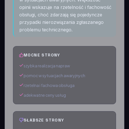
opinii wskazuje na rzetelność i fachowość
obsługi, choć zdarzają się pojedyncze
przypadki nierozwiązania zgłaszanego
problemu technicznego.
MOCNE STRONY
szybka realizacja napraw
pomoc w sytuacjach awaryjnych
rzetelna i fachowa obsługa
adekwatne ceny usług
SŁABSZE STRONY