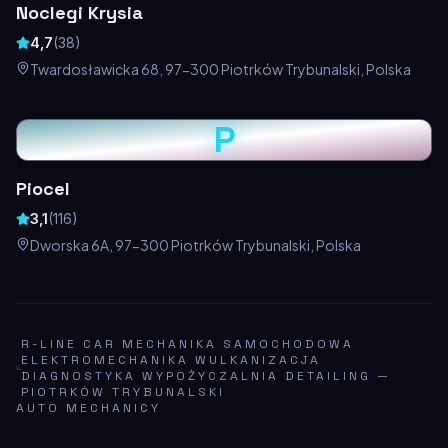
Noclegi Krysia
4,7
(
38
)
Twardosławicka 68, 97-300 Piotrków Trybunalski, Polska
P
Piocel
3,1
(
116
)
Dworska 6A, 97-300 Piotrków Trybunalski, Polska
R-LINE CAR MECHANIKA SAMOCHODOWA
ELEKTROMECHANIKA WULKANIZACJA
DIAGNOSTYKA WYPOŻYCZALNIA DETAILING
—
PIOTRKÓW TRYBUNALSKI
AUTO MECHANICY