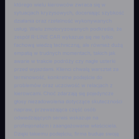
którego wielu kierowców zwraca się w
sytuacjach kryzysowych, doceniając szybkość
działania oraz rzetelność wykonywanych
usług. Wielu zmotoryzowanych podkreśla, że
zespół R-LINE CAR wykazuje się nie tylko
fachową wiedzą techniczną, ale również dużą
empatią w trudnych momentach, takich jak
awarie w trakcie podróży czy nagłe usterki
przed wyjazdami. Klienci chwalą warsztat za
terminowość, konkretne podejście do
problemów oraz uczciwość w relacjach z
kierowcami. Choć zdarzają się pojedyncze
głosy niezadowolenia dotyczące skuteczności
napraw, przeważająca część osób
odwiedzających serwis wskazuje na
profesjonalizm i zaangażowanie właściciela.
Dzięki takiemu podejściu, firma buduje swoją