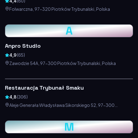
4,4
(
60
)
Folwarczna, 97-320 Piotrków Trybunalski, Polska
A
Anpro Studio
4,9
(
65
)
Zawodzie 54A, 97-300 Piotrków Trybunalski, Polska
Restauracja Trybunał Smaku
4,8
(
306
)
Aleje Generała Władysława Sikorskiego 52, 97-300
Piotrków Trybunalski, Polska
M