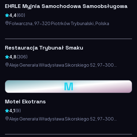
EHRLE Myjnia Samochodowa Samoobsługowa
4,4
(
60
)
Folwarczna, 97-320 Piotrków Trybunalski, Polska
Restauracja Trybunał Smaku
4,8
(
306
)
Aleje Generała Władysława Sikorskiego 52, 97-300
Piotrków Trybunalski, Polska
M
Motel Ekotrans
4,1
(
9
)
Aleje Generała Władysława Sikorskiego 52, 97-300
Piotrków Trybunalski, Polska