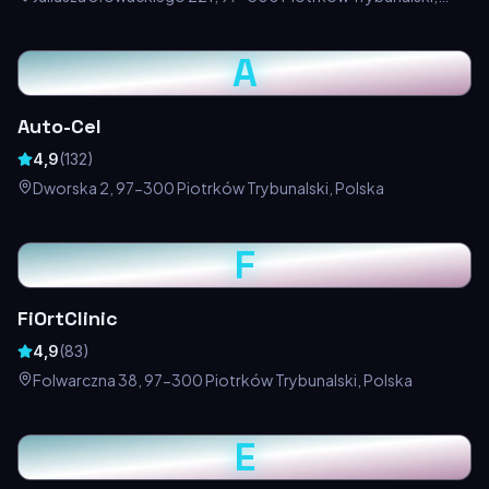
Polska
A
Auto-Cel
4,9
(
132
)
Dworska 2, 97-300 Piotrków Trybunalski, Polska
F
FiOrtClinic
4,9
(
83
)
Folwarczna 38, 97-300 Piotrków Trybunalski, Polska
E