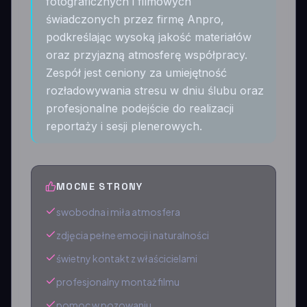
fotograficznych i filmowych
świadczonych przez firmę Anpro,
podkreślając wysoką jakość materiałów
oraz przyjazną atmosferę współpracy.
Zespół jest ceniony za umiejętność
rozładowywania stresu w dniu ślubu oraz
profesjonalne podejście do realizacji
reportaży i sesji plenerowych.
MOCNE STRONY
swobodna i miła atmosfera
zdjęcia pełne emocji i naturalności
świetny kontakt z właścicielami
profesjonalny montaż filmu
pomoc w pozowaniu