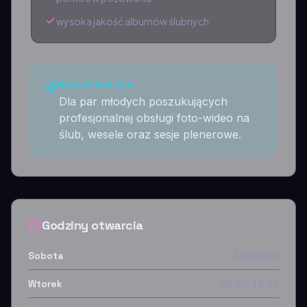
wysoka jakość albumów ślubnych
NAJLEPSZE DLA
Dla par młodych poszukujących
profesjonalnej obsługi foto-wideo na
ślub, wesele oraz sesje plenerowe.
Godziny otwarcia
Sobota
Zamknięte
Wtorek
09:00–18:00