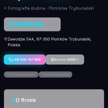
>
Fotografia ślubna
·
Piotrków Trybunalski
4,9
65
opinii
Zawodzie 54A, 97-300 Piotrków Trybunalski,
Polska
+48 606 187 886
Strona WWW
Fotografia ślubna
Wideofilmowanie
O firmie