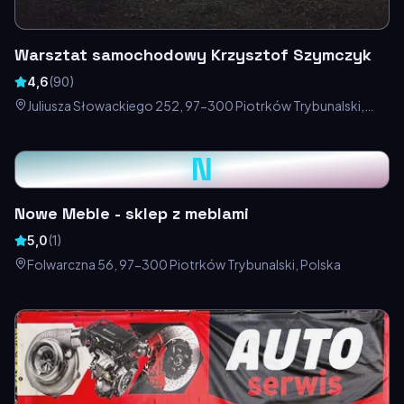
Warsztat samochodowy Krzysztof Szymczyk
4,6
(
90
)
Juliusza Słowackiego 252, 97-300 Piotrków Trybunalski,
Polska
N
Nowe Meble - sklep z meblami
5,0
(
1
)
Folwarczna 56, 97-300 Piotrków Trybunalski, Polska