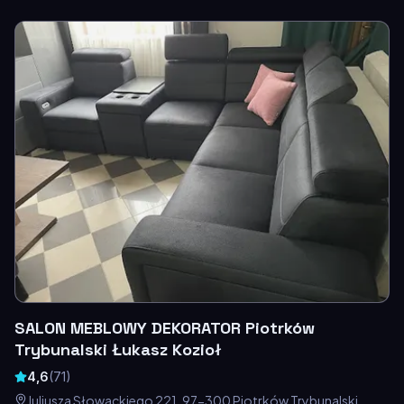
SALON MEBLOWY DEKORATOR Piotrków
Trybunalski Łukasz Kozioł
4,6
(
71
)
Juliusza Słowackiego 221, 97-300 Piotrków Trybunalski,