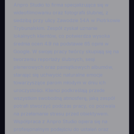
Anpro Studio to firma specjalizująca się w
wideofilmowaniu oraz fotografii ślubnej, z
siedzibą przy ulicy Zawodzie 54A w Piotrkowie
Trybunalskim. Zespół zyskał uznanie
lokalnych klientów, co potwierdza wysoka
średnia ocen 4.9 na podstawie 65 opinii w
Google. W swojej pracy twórcy skupiają się na
tworzeniu reportaży ślubnych, sesji
plenerowych oraz pamiątkowych albumów,
starając się uchwycić naturalne emocje
towarzyszące parom młodym w dniu ich
uroczystości. Klienci podkreślają przede
wszystkim swobodną atmosferę, jaką zespół
potrafi stworzyć podczas pracy, co pozwala
na przełamanie stresu przed obiektywem.
Współpraca z Anpro Studio opiera się na
profesjonalnym podejściu do ustaleń oraz