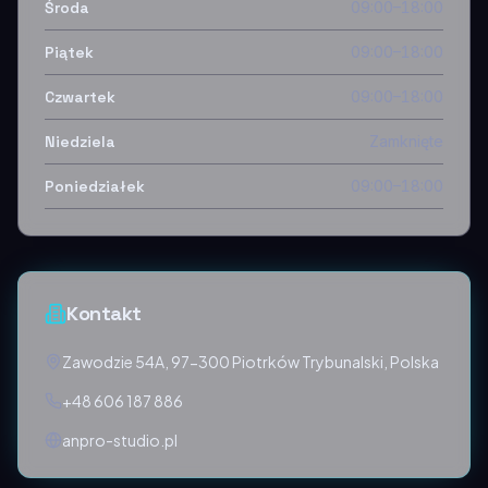
Środa
09:00–18:00
Piątek
09:00–18:00
Czwartek
09:00–18:00
Niedziela
Zamknięte
Poniedziałek
09:00–18:00
Kontakt
Zawodzie 54A, 97-300 Piotrków Trybunalski, Polska
+48 606 187 886
anpro-studio.pl