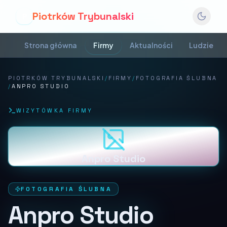
Piotrków Trybunalski
P
Strona główna
Firmy
Aktualności
Ludzie
PIOTRKÓW TRYBUNALSKI
/
FIRMY
/
FOTOGRAFIA ŚLUBNA
/
ANPRO STUDIO
WIZYTÓWKA FIRMY
Anpro Studio
FOTOGRAFIA ŚLUBNA
Anpro Studio