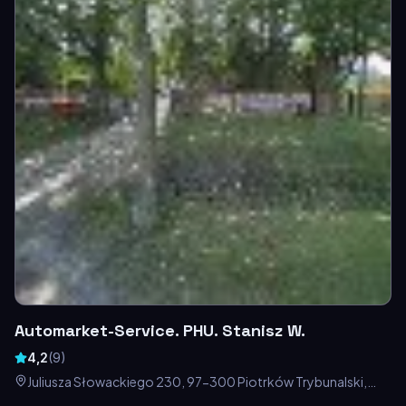
Automarket-Service. PHU. Stanisz W.
4,2
(
9
)
Juliusza Słowackiego 230, 97-300 Piotrków Trybunalski,
Polska