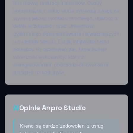
terminowej realizacji materiałów. Osoby
korzystające z usług studia zwracają uwagę na
wysoką jakość montażu filmowego, dbałość o
detale w zdjęciach oraz umiejętność
dyskretnego dokumentowania najważniejszych
momentów wesela. Dzięki indywidualnemu
podejściu do oczekiwań par, firma buduje
wizerunek wykonawcy, który z
zaangażowaniem podchodzi do tworzenia
pamiątek na całe życie.
Opinie Anpro Studio
Klienci są bardzo zadowoleni z usług