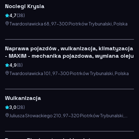
Noclegi Krysia
4,7
(
38
)
Twardosławicka 68, 97-300 Piotrków Trybunalski, Polska
Naprawa pojazdów , wulkanizacja, klimatyzacja
- MAXIM - mechanika pojazdowa, wymiana oleju
4,9
(
8
)
Twardosławicka 101, 97-300 Piotrków Trybunalski, Polska
Wulkanizacja
3,0
(
28
)
Juliusza Słowackiego 210, 97-320 Piotrków Trybunalski,
Polska