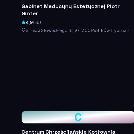
Gabinet Medycyny Estetycznej Piotr
Ginter
4,9
(
56
)
Juliusza Słowackiego 18, 97-300 Piotrków Trybunalski,
Polska
C
Centrum Chrześcijańskie Kotłownia