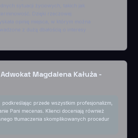
udnych sytuacji życiowych, takich jak
terminowość. Dzięki rzeczowej
 zyskała opinię miejsca, w którym można
adzone z dużą dbałością o interesy
 Adwokat Magdalena Kałuża -
, podkreślając przede wszystkim profesjonalizm,
e Pani mecenas. Klienci doceniają również
asnego tłumaczenia skomplikowanych procedur