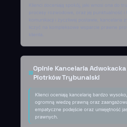
Klienci doceniają spokój, jaki wnosi ona do tr
procesy rozwodowe, oraz jej punktualność i 
komunikacji i życzliwej postawie, kancelaria
liczyć na kompleksowe wsparcie prawne prow
klienta.
Opinie Kancelaria Adwokacka
Piotrków Trybunalski
Klienci oceniają kancelarię bardzo wysoko
ogromną wiedzę prawną oraz zaangażowani
empatyczne podejście oraz umiejętność j
prawnych.