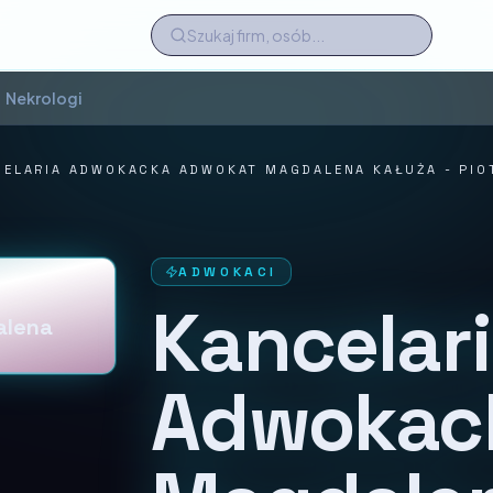
Nekrologi
CELARIA ADWOKACKA ADWOKAT MAGDALENA KAŁUŻA - PIO
ADWOKACI
Kancelar
alena
Adwokac