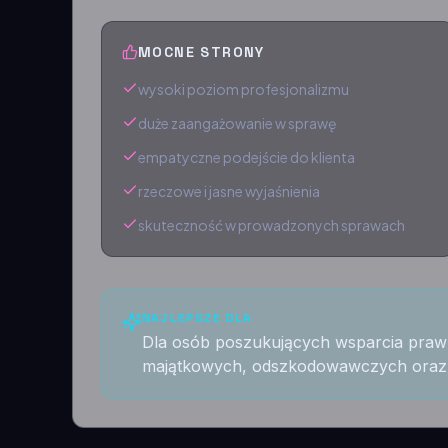
MOCNE STRONY
wysoki poziom profesjonalizmu
duże zaangażowanie w sprawę
empatyczne podejście do klienta
rzeczowe i jasne wyjaśnienia
skuteczność w prowadzonych sprawach
NAJLEPSZE DLA
Dla osób poszukujących wsparcia pr
majątkowych, odszkodowawczych oraz 