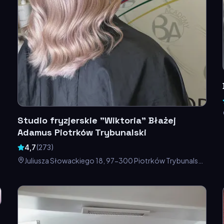
Studio fryzjerskie "Wiktoria" Błażej
Adamus Piotrków Trybunalski
4,7
(
273
)
Juliusza Słowackiego 18, 97-300 Piotrków Trybunalski,
Polska