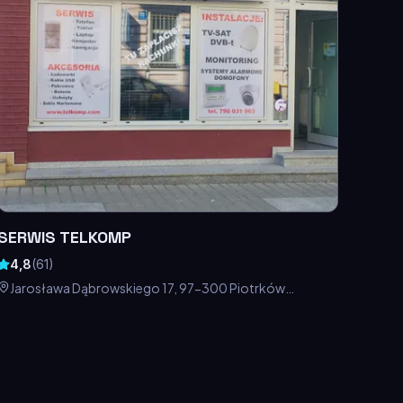
SERWIS TELKOMP
4,8
(
61
)
Jarosława Dąbrowskiego 17, 97-300 Piotrków
Trybunalski, Polska