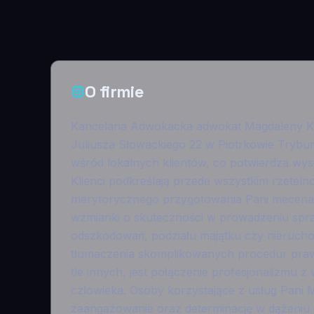
O firmie
Kancelaria Adwokacka adwokat Magdaleny Kał
Juliusza Słowackiego 22 w Piotrkowie Trybu
wśród lokalnych klientów, co potwierdza wys
Klienci podkreślają przede wszystkim rzetel
merytorycznego przygotowania Pani mecenas.
wzmianki o skuteczności w prowadzeniu spr
odszkodowań, podziału majątku czy nieruchom
tłumaczenia skomplikowanych procedur praw
tle innych, jest połączenie profesjonalizmu 
człowieka. Osoby korzystające z usług Pani 
zaangażowanie oraz determinację w dążeniu