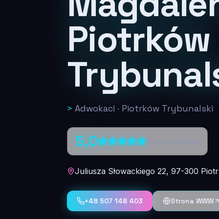
Magdalen
Piotrków
Trybunal
>
Adwokaci
·
Piotrków Trybunalski
5,0
22
{count} opinii
Juliusza Słowackiego 22, 97-300 Piot
+48 507 148 403
Strona WWW