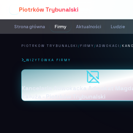
Piotrków Trybunalski
P
Strona główna
Firmy
Aktualności
Ludzie
PIOTRKÓW TRYBUNALSKI
/
FIRMY
/
ADWOKACI
/
KAN
WIZYTÓWKA FIRMY
Kancelaria Adwokacka Adwokat Magd
Kałuża - Piotrków Trybunalski