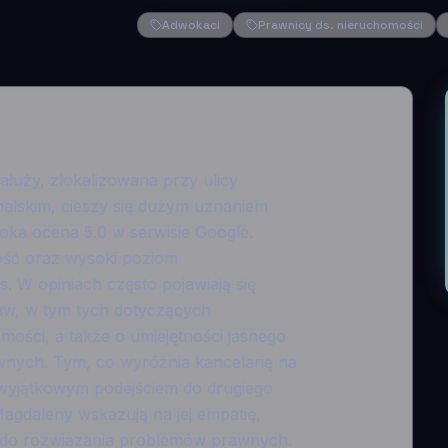
Adwokaci
Prawnicy ds. nieruchomości
uży, zlokalizowana przy ulicy
nalskim, cieszy się dużym uznaniem
oka ocena 5.0 w serwisie Google.
ność oraz wysoki poziom
 W opiniach często pojawiają się
aw, w tym tych dotyczących
ości, a także o umiejętności jasnego
nych. Tym, co wyróżnia kancelarię na
z wyjątkowym podejściem do drugiego
Magdaleny wskazują na jej empatię,
 do rozwiązania problemów prawnych.