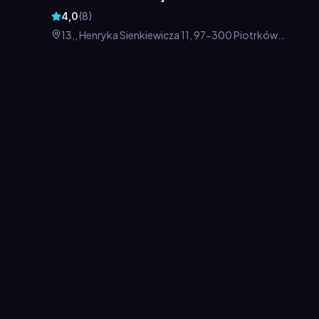
4,0
(
8
)
13,, Henryka Sienkiewicza 11, 97-300 Piotrków
Trybunalski, Polska