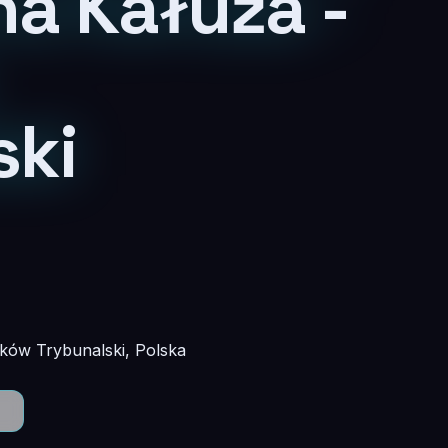
a Kałuża -
ski
rków Trybunalski, Polska