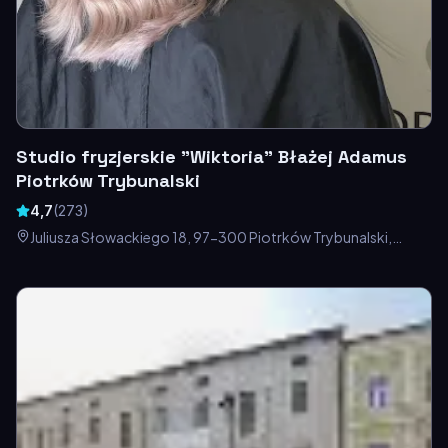
Studio fryzjerskie "Wiktoria" Błażej Adamus
Piotrków Trybunalski
4,7
(
273
)
Juliusza Słowackiego 18, 97-300 Piotrków Trybunalski,
Polska