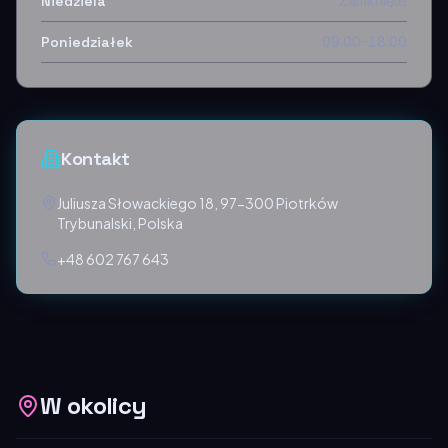
Niedziela
Zamknięte
Poniedziałek
09:00–18:00
Kontakt
Juliusza Słowackiego 18, 97-300 Piotrków
Trybunalski, Polska
+48 602 767 643
W okolicy