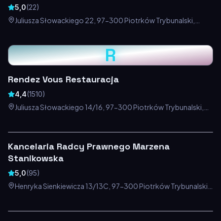
5,0
(
22
)
Juliusza Słowackiego 22, 97-300 Piotrków Trybunalski,
Polska
R
Rendez Vous Restauracja
4,4
(
1510
)
Juliusza Słowackiego 14/16, 97-300 Piotrków Trybunalski,
Polska
Kancelaria Radcy Prawnego Marzena
Stanikowska
5,0
(
95
)
Henryka Sienkiewicza 13/13C, 97-300 Piotrków Trybunalski,
Polska