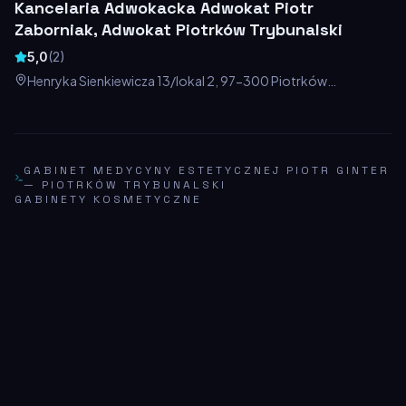
Kancelaria Adwokacka Adwokat Piotr
Zaborniak, Adwokat Piotrków Trybunalski
5,0
(
2
)
Henryka Sienkiewicza 13/lokal 2, 97-300 Piotrków
Trybunalski, Polska
GABINET MEDYCYNY ESTETYCZNEJ PIOTR GINTER
—
PIOTRKÓW TRYBUNALSKI
GABINETY KOSMETYCZNE