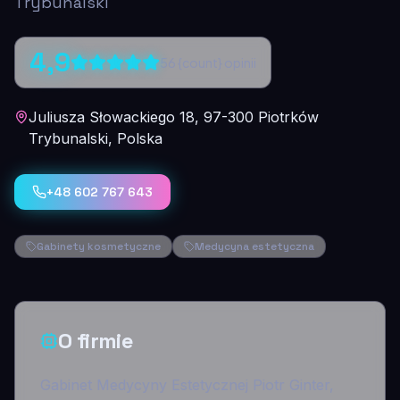
Trybunalski
4,9
56
{count} opinii
Juliusza Słowackiego 18, 97-300 Piotrków
Trybunalski, Polska
+48 602 767 643
Gabinety kosmetyczne
Medycyna estetyczna
O firmie
Gabinet Medycyny Estetycznej Piotr Ginter,