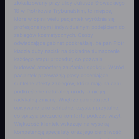
zlokalizowany przy ulicy Juliusza Słowackiego
18 w Piotrkowie Trybunalskim, to miejsce,
które w opinii wielu pacjentek wyróżnia się
profesjonalnym i indywidualnym podejściem do
zabiegów kosmetycznych. Osoby
odwiedzające gabinet podkreślają, że pan Piotr
kładzie duży nacisk na dokładne tłumaczenie
każdego etapu procedur, co pozwala
budować atmosferę zaufania i spokoju. Wśród
pacjentek przeważają głosy doceniające
subtelne efekty zabiegów, które mają na celu
podkreślenie naturalnej urody, a nie jej
radykalną zmianę. Wnętrze gabinetu jest
opisywane jako schludne, czyste i przytulne,
co sprzyja poczuciu komfortu podczas wizyt.
Większość klientek wskazuje na wysoką
kompetencję specjalisty oraz jego cierpliwość