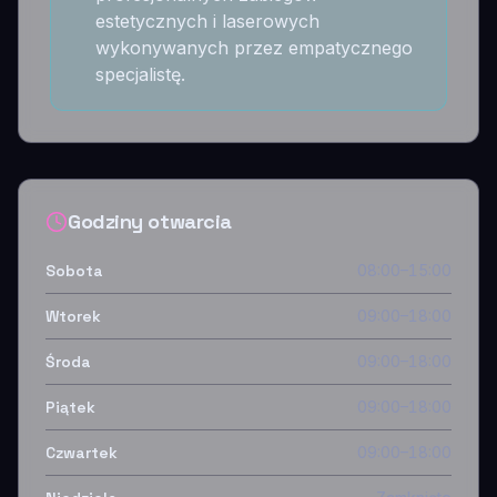
estetycznych i laserowych
wykonywanych przez empatycznego
specjalistę.
Godziny otwarcia
Sobota
08:00–15:00
Wtorek
09:00–18:00
Środa
09:00–18:00
Piątek
09:00–18:00
Czwartek
09:00–18:00