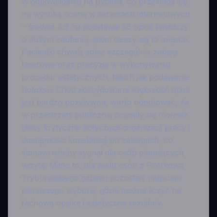
w odpowiadaniu na pytania, co przekłada się
na wysoką ocenę w serwisach internetowych
– średnia 4.9 na podstawie 56 opinii świadczy
o dużym zaufaniu, jakim cieszy się to miejsce.
Pacjentki chwalą sobie szczególnie zabiegi
laserowe oraz precyzję w wykonywaniu
procedur estetycznych, takich jak podawanie
botoksu. Choć zdecydowana większość opinii
jest bardzo pozytywna, warto odnotować, że
w przestrzeni publicznej pojawiły się również
głosy krytyczne dotyczące organizacji pracy i
dostępności konsultacji po zabiegach, co
stanowi istotny sygnał dla osób planujących
wizytę. Mimo to, dla wielu osób z Piotrkowa
Trybunalskiego gabinet pozostaje miejscem
pierwszego wyboru, gdzie można liczyć na
fachową opiekę i estetyczne rezultaty.