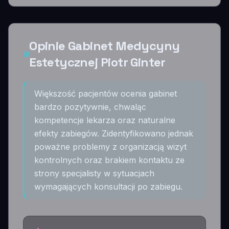
Opinie Gabinet Medycyny
Estetycznej Piotr Ginter
Większość pacjentów ocenia gabinet
bardzo pozytywnie, chwaląc
kompetencje lekarza oraz naturalne
efekty zabiegów. Zidentyfikowano jednak
poważne problemy z organizacją wizyt
kontrolnych oraz brakiem kontaktu ze
strony specjalisty w sytuacjach
wymagających konsultacji po zabiegu.