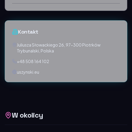
Kontakt
Juliusza Słowackiego 26, 97-300 Piotrków
Trybunalski, Polska
+48 508 164 102
uszynski.eu
W okolicy