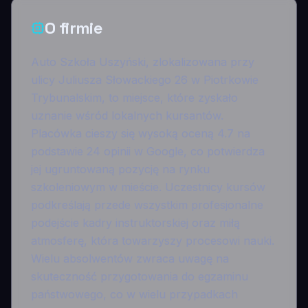
O firmie
Auto Szkoła Uszyński, zlokalizowana przy
ulicy Juliusza Słowackiego 26 w Piotrkowie
Trybunalskim, to miejsce, które zyskało
uznanie wśród lokalnych kursantów.
Placówka cieszy się wysoką oceną 4.7 na
podstawie 24 opinii w Google, co potwierdza
jej ugruntowaną pozycję na rynku
szkoleniowym w mieście. Uczestnicy kursów
podkreślają przede wszystkim profesjonalne
podejście kadry instruktorskiej oraz miłą
atmosferę, która towarzyszy procesowi nauki.
Wielu absolwentów zwraca uwagę na
skuteczność przygotowania do egzaminu
państwowego, co w wielu przypadkach