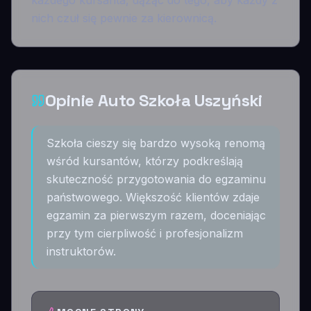
każdego kursanta, dążąc do tego, aby każdy z
nich czuł się pewnie za kierownicą.
Opinie Auto Szkoła Uszyński
Szkoła cieszy się bardzo wysoką renomą
wśród kursantów, którzy podkreślają
skuteczność przygotowania do egzaminu
państwowego. Większość klientów zdaje
egzamin za pierwszym razem, doceniając
przy tym cierpliwość i profesjonalizm
instruktorów.