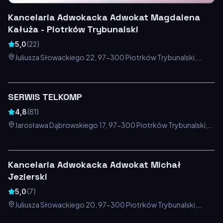
Kancelaria Adwokacka Adwokat Magdalena
Kałuża - Piotrków Trybunalski
5,0
(
22
)
Juliusza Słowackiego 22, 97-300 Piotrków Trybunalski,
Polska
SERWIS TELKOMP
4,8
(
61
)
Jarosława Dąbrowskiego 17, 97-300 Piotrków Trybunalski,
Polska
Kancelaria Adwokacka Adwokat Michał
Jezierski
5,0
(
7
)
Juliusza Słowackiego 20, 97-300 Piotrków Trybunalski,
Polska