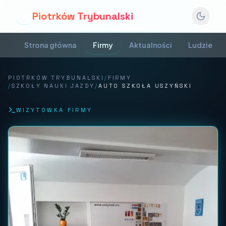
Piotrków Trybunalski
P
Strona główna
Firmy
Aktualności
Ludzie
PIOTRKÓW TRYBUNALSKI
/
FIRMY
/
SZKOŁY NAUKI JAZDY
/
AUTO SZKOŁA USZYŃSKI
WIZYTÓWKA FIRMY