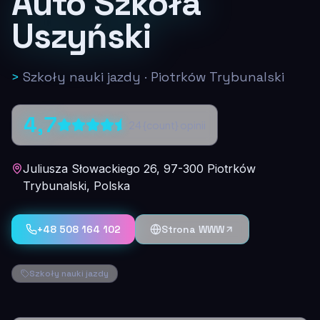
Auto Szkoła
Uszyński
>
Szkoły nauki jazdy
·
Piotrków Trybunalski
4,7
24
{count} opinii
Juliusza Słowackiego 26, 97-300 Piotrków
Trybunalski, Polska
+48 508 164 102
Strona WWW
Szkoły nauki jazdy