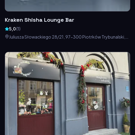
Kraken Shisha Lounge Bar
5,0
(
1
)
Juliusza Słowackiego 28/21, 97-300 Piotrków Trybunalski,
Polska