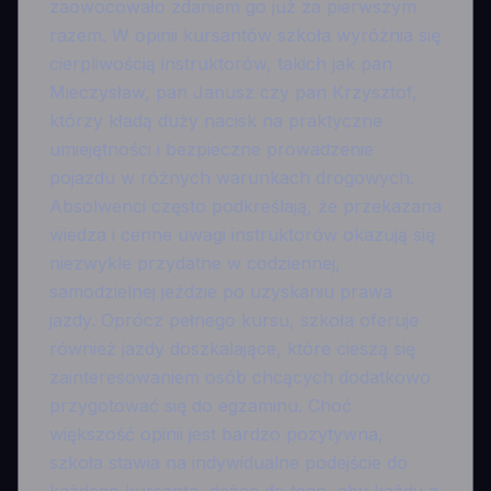
zaowocowało zdaniem go już za pierwszym
razem. W opinii kursantów szkoła wyróżnia się
cierpliwością instruktorów, takich jak pan
Mieczysław, pan Janusz czy pan Krzysztof,
którzy kładą duży nacisk na praktyczne
umiejętności i bezpieczne prowadzenie
pojazdu w różnych warunkach drogowych.
Absolwenci często podkreślają, że przekazana
wiedza i cenne uwagi instruktorów okazują się
niezwykle przydatne w codziennej,
samodzielnej jeździe po uzyskaniu prawa
jazdy. Oprócz pełnego kursu, szkoła oferuje
również jazdy doszkalające, które cieszą się
zainteresowaniem osób chcących dodatkowo
przygotować się do egzaminu. Choć
większość opinii jest bardzo pozytywna,
szkoła stawia na indywidualne podejście do