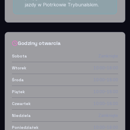
jazdy w Piotrkowie Trybunalskim.
Godziny otwarcia
Sobota
Zamknięte
Wtorek
10:00–18:00
Środa
10:00–18:00
Piątek
10:00–18:00
Czwartek
10:00–18:00
Niedziela
Zamknięte
Poniedziałek
10:00–18:00