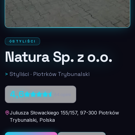
STYLIŚCI
Natura Sp. z o.o.
>
Styliści
·
Piotrków Trybunalski
4,6
64
opinii
Juliusza Słowackiego 155/157, 97-300 Piotrków
Trybunalski, Polska