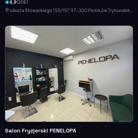
4,9
(
208
)
Juliusza Słowackiego 155/157, 97-300 Piotrków Trybunalski,
Polska
Salon Fryzjerski PENELOPA