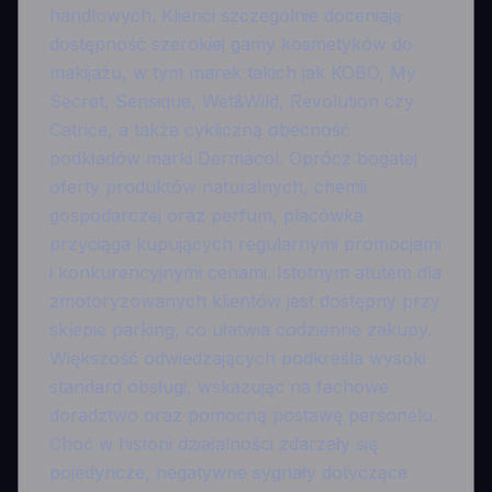
handlowych. Klienci szczególnie doceniają
dostępność szerokiej gamy kosmetyków do
makijażu, w tym marek takich jak KOBO, My
Secret, Sensique, Wet&Wild, Revolution czy
Catrice, a także cykliczną obecność
podkładów marki Dermacol. Oprócz bogatej
oferty produktów naturalnych, chemii
gospodarczej oraz perfum, placówka
przyciąga kupujących regularnymi promocjami
i konkurencyjnymi cenami. Istotnym atutem dla
zmotoryzowanych klientów jest dostępny przy
sklepie parking, co ułatwia codzienne zakupy.
Większość odwiedzających podkreśla wysoki
standard obsługi, wskazując na fachowe
doradztwo oraz pomocną postawę personelu.
Choć w historii działalności zdarzały się
pojedyncze, negatywne sygnały dotyczące