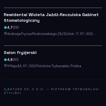
Polska
Rewidental Wioleta Jażdż-Reczulska Gabinet
Stomatologiczny
4,7
(
29
)
Andrzeja Frycza Modrzewskiego 28/30/lok. 17, 97-300
Piotrków Trybunalski, Polska
Salon fryzjerski
4,8
(
61
)
9 Maja 8A, 97-300 Piotrków Trybunalski, Polska
NATURA SP. Z O.O.
—
PIOTRKÓW TRYBUNALSKI
STYLIŚCI