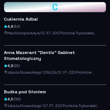
C
Cukiernia Adbal
4,6
(
84
)
Marii Konopnickiej 4/10, 97-300 Piotrków Trybunalski,
Polska
Anna Mazerant "Dentis" Gabinet
Stomatologiczny
4,9
(
28
)
Juliusza Słowackiego 129A/26/31, 97-320 Piotrków
Trybunalski, Polska
Budka pod Słoniem
4,5
(
136
)
Juliusza Słowackiego 127, 97-320 Piotrków Trybunalski,