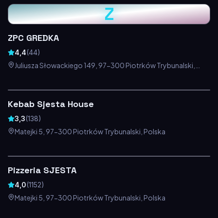
Z
ZPC GREDKA
4,4
(
44
)
Juliusza Słowackiego 149, 97-300 Piotrków Trybunalski,
Polska
Kebab Sjesta House
3,3
(
138
)
Matejki 5, 97-300 Piotrków Trybunalski, Polska
Pizzeria SJESTA
4,0
(
1152
)
Matejki 5, 97-300 Piotrków Trybunalski, Polska