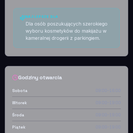
NAJLEPSZE DLA
Dla osób poszukujących szerokiego
wyboru kosmetyków do makijażu w
kameralnej drogerii z parkingiem.
Godziny otwarcia
Sobota
09:00–16:00
Wtorek
09:00–19:00
Środa
09:00–19:00
Piątek
09:00–19:00