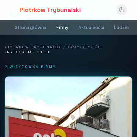
Piotrków Trybunalski
P
Strona główna
Firmy
Aktualności
Ludzie
PIOTRKÓW TRYBUNALSKI
/
FIRMY
/
STYLIŚCI
/
NATURA SP. Z O.O.
WIZYTÓWKA FIRMY