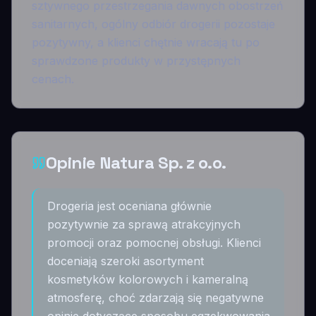
sztywnego przestrzegania dawnych obostrzeń
sanitarnych, ogólny odbiór drogerii pozostaje
pozytywny, a klienci chętnie wracają tu po
sprawdzone produkty w przystępnych
cenach.
Opinie Natura Sp. z o.o.
Drogeria jest oceniana głównie
pozytywnie za sprawą atrakcyjnych
promocji oraz pomocnej obsługi. Klienci
doceniają szeroki asortyment
kosmetyków kolorowych i kameralną
atmosferę, choć zdarzają się negatywne