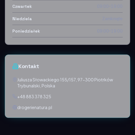
Czwartek
09:00–19:00
Niedziela
Zamknięte
Poniedziałek
09:00–19:00
Kontakt
Juliusza Słowackiego 155/157, 97-300 Piotrków
Trybunalski, Polska
+48 883 378 325
drogerienatura.pl