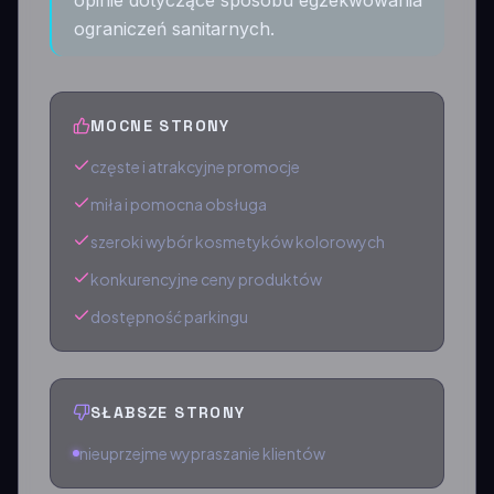
opinie dotyczące sposobu egzekwowania
ograniczeń sanitarnych.
MOCNE STRONY
częste i atrakcyjne promocje
miła i pomocna obsługa
szeroki wybór kosmetyków kolorowych
konkurencyjne ceny produktów
dostępność parkingu
SŁABSZE STRONY
nieuprzejme wypraszanie klientów