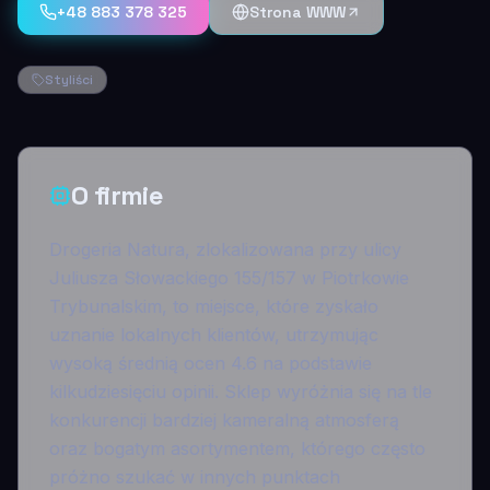
+48 883 378 325
Strona WWW
Styliści
O firmie
Drogeria Natura, zlokalizowana przy ulicy
Juliusza Słowackiego 155/157 w Piotrkowie
Trybunalskim, to miejsce, które zyskało
uznanie lokalnych klientów, utrzymując
wysoką średnią ocen 4.6 na podstawie
kilkudziesięciu opinii. Sklep wyróżnia się na tle
konkurencji bardziej kameralną atmosferą
oraz bogatym asortymentem, którego często
próżno szukać w innych punktach