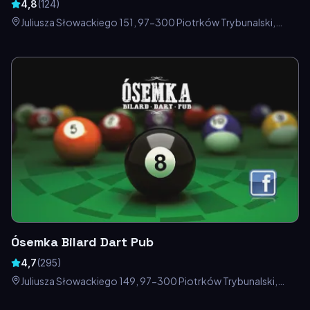
4,8
(
124
)
Juliusza Słowackiego 151, 97-300 Piotrków Trybunalski,
Polska
Ósemka Bilard Dart Pub
4,7
(
295
)
Juliusza Słowackiego 149, 97-300 Piotrków Trybunalski,
Polska