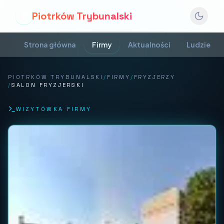
Piotrków Trybunalski
P
Strona główna
Firmy
Aktualności
Ludzie
PIOTRKÓW TRYBUNALSKI
/
FIRMY
/
FRYZJERZY
/
SALON FRYZJERSKI
WIZYTÓWKA FIRMY