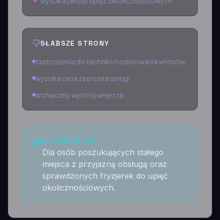
wysoka jakość upięć okolicznościowych
SŁABSZE STRONY
zastrzeżenia do techniki modelowania włosów
wysoka cena za proste usługi
archaiczny wystrój wnętrza
NAJLEPSZE DLA
Dla osób poszukujących stałego
miejsca z przyjazną obsługą oraz
sprawdzonych fryzjerek do upięć
okolicznościowych.