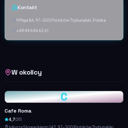
Kontakt
9 Maja 8A, 97-300 Piotrków Trybunalski, Polska
+48 44 646 62 61
W okolicy
C
Cafe Roma
4,7
(
31
)
Juliusza Słowackiego 142, 97-300 Piotrków Trybunalski,