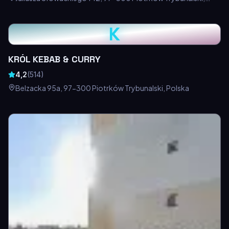
Polska
K
KRÓL KEBAB & CURRY
4,2
(
514
)
Belzacka 95a, 97-300 Piotrków Trybunalski, Polska