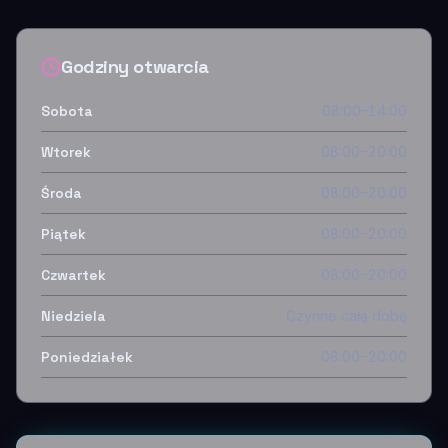
Godziny otwarcia
Sobota
08:00–14:00
Wtorek
08:00–20:00
Środa
08:00–20:00
Piątek
08:00–20:00
Czwartek
08:00–20:00
Niedziela
Czynne całą dobę
Poniedziałek
08:00–20:00