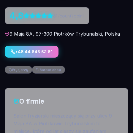
4,8
61
{count} opinii
9 Maja 8A, 97-300 Piotrków Trybunalski, Polska
+48 44 646 62 61
Fryzjerzy
Barber shop
O firmie
Salon fryzjerski mieszczący się przy ulicy 9
Maja 8A w Piotrkowie Trybunalskim to
miejsce, które od lat cieszy się zaufaniem