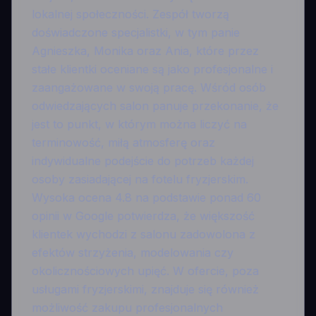
lokalnej społeczności. Zespół tworzą
doświadczone specjalistki, w tym panie
Agnieszka, Monika oraz Ania, które przez
stałe klientki oceniane są jako profesjonalne i
zaangażowane w swoją pracę. Wśród osób
odwiedzających salon panuje przekonanie, że
jest to punkt, w którym można liczyć na
terminowość, miłą atmosferę oraz
indywidualne podejście do potrzeb każdej
osoby zasiadającej na fotelu fryzjerskim.
Wysoka ocena 4.8 na podstawie ponad 60
opinii w Google potwierdza, że większość
klientek wychodzi z salonu zadowolona z
efektów strzyżenia, modelowania czy
okolicznościowych upięć. W ofercie, poza
usługami fryzjerskimi, znajduje się również
możliwość zakupu profesjonalnych