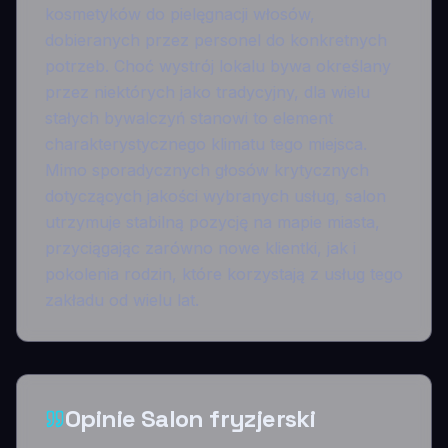
kosmetyków do pielęgnacji włosów,
dobieranych przez personel do konkretnych
potrzeb. Choć wystrój lokalu bywa określany
przez niektórych jako tradycyjny, dla wielu
stałych bywalczyń stanowi to element
charakterystycznego klimatu tego miejsca.
Mimo sporadycznych głosów krytycznych
dotyczących jakości wybranych usług, salon
utrzymuje stabilną pozycję na mapie miasta,
przyciągając zarówno nowe klientki, jak i
pokolenia rodzin, które korzystają z usług tego
zakładu od wielu lat.
Opinie Salon fryzjerski