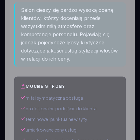
Salon cieszy się bardzo wysoką oceną
klientów, którzy doceniają przede
wszystkim miłą atmosferę oraz
kompetencje personelu. Pojawiają się
jednak pojedyncze głosy krytyczne
dotyczące jakości usług stylizacji włosów
w relacji do ich ceny.
MOCNE STRONY
miła i sympatyczna obsługa
profesjonalne podejście do klienta
terminowe i punktualne wizyty
umiarkowane ceny usług