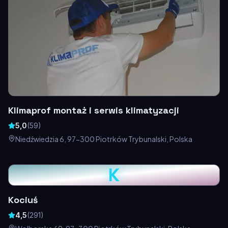
Klimaprof montaż i serwis klimatyzacji
5,0
(
59
)
Niedźwiedzia 6, 97-300 Piotrków Trybunalski, Polska
K
Kociuś
4,5
(
291
)