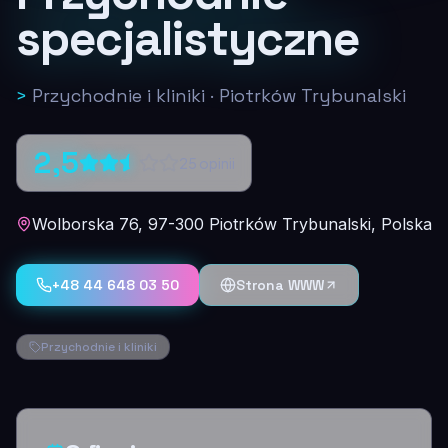
specjalistyczne
>
Przychodnie i kliniki
·
Piotrków Trybunalski
2,5
25
opinii
Wolborska 76, 97-300 Piotrków Trybunalski, Polska
+48 44 648 03 50
Strona WWW
Przychodnie i kliniki