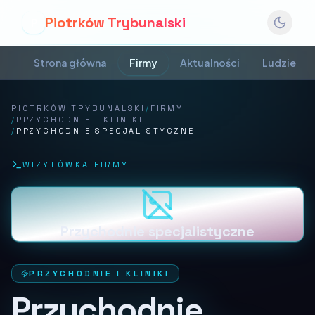
Piotrków Trybunalski
P
Strona główna
Firmy
Aktualności
Ludzie
PIOTRKÓW TRYBUNALSKI
/
FIRMY
/
PRZYCHODNIE I KLINIKI
/
PRZYCHODNIE SPECJALISTYCZNE
WIZYTÓWKA FIRMY
Przychodnie specjalistyczne
PRZYCHODNIE I KLINIKI
Przychodnie