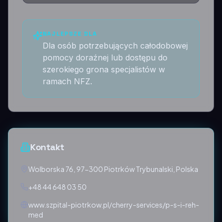
NAJLEPSZE DLA
Dla osób potrzebujących całodobowej
pomocy doraźnej lub dostępu do
szerokiego grona specjalistów w
ramach NFZ.
Kontakt
Wolborska 76, 97-300 Piotrków Trybunalski, Polska
+48 44 648 03 50
www.szpital-piotrkow.pl/cherry-services/p-s-i-reh-
med