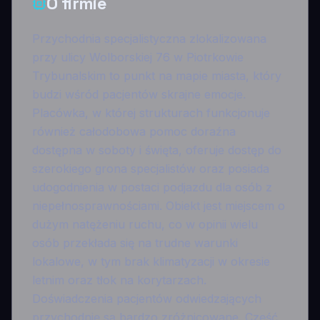
O firmie
Przychodnia specjalistyczna zlokalizowana
przy ulicy Wolborskiej 76 w Piotrkowie
Trybunalskim to punkt na mapie miasta, który
budzi wśród pacjentów skrajne emocje.
Placówka, w której strukturach funkcjonuje
również całodobowa pomoc doraźna
dostępna w soboty i święta, oferuje dostęp do
szerokiego grona specjalistów oraz posiada
udogodnienia w postaci podjazdu dla osób z
niepełnosprawnościami. Obiekt jest miejscem o
dużym natężeniu ruchu, co w opinii wielu
osób przekłada się na trudne warunki
lokalowe, w tym brak klimatyzacji w okresie
letnim oraz tłok na korytarzach.
Doświadczenia pacjentów odwiedzających
przychodnię są bardzo zróżnicowane. Część