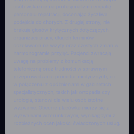
osób wskazuje na profesjonalizm i empatię
personelu rejestracji, doceniając życzliwe
podejście do chorych. Z drugiej strony, nie
brakuje głosów krytycznych dotyczących
organizacji pracy, długich terminów
oczekiwania na wizyty oraz częstych zmian w
harmonogramie przyjęć. Pacjenci zwracają
uwagę na problemy z komunikacją
telefoniczną oraz trudności w sprawnym
przeprowadzaniu procedur medycznych, co
w połączeniu z opóźnieniami w gabinetach
specjalistycznych, takich jak ortopedia czy
urologia, stanowi dla wielu osób istotne
wyzwanie. Obecnie placówka mierzy się z
wyzwaniami wizerunkowymi, wynikającymi z
rozbieżnych ocen jakości świadczonych usług.