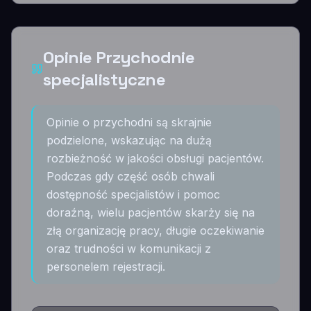
Opinie Przychodnie
specjalistyczne
Opinie o przychodni są skrajnie
podzielone, wskazując na dużą
rozbieżność w jakości obsługi pacjentów.
Podczas gdy część osób chwali
dostępność specjalistów i pomoc
doraźną, wielu pacjentów skarży się na
złą organizację pracy, długie oczekiwanie
oraz trudności w komunikacji z
personelem rejestracji.