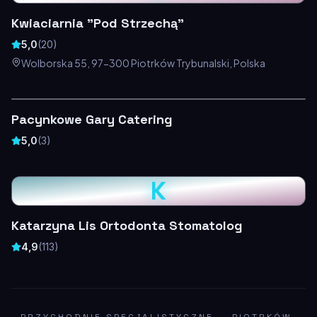
Kwiaciarnia "Pod Strzechą"
5,0
(
20
)
Wolborska 55, 97-300 Piotrków Trybunalski, Polska
Pacynkowe Gary Catering
5,0
(
3
)
K
Katarzyna Lis Ortodonta Stomatolog
4,9
(
113
)
PRZYCHODNIE SPECJALISTYCZNE
—
PIOTRKÓW