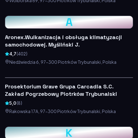
Wolborska 69, 97-300 Piotrków Trybunalski, Polska
A
Aronex.Wulkanizacja i obsługa klimatyzacji
samochodowej. Myśliński J.
4,7
(
402
)
Niedźwiedzia 6, 97-300 Piotrków Trybunalski, Polska
Prosektorium Grave Grupa Carcadia S.C.
Zakład Pogrzebowy Piotrków Trybunalski
5,0
(
8
)
Rakowska 17A, 97-300 Piotrków Trybunalski, Polska
K