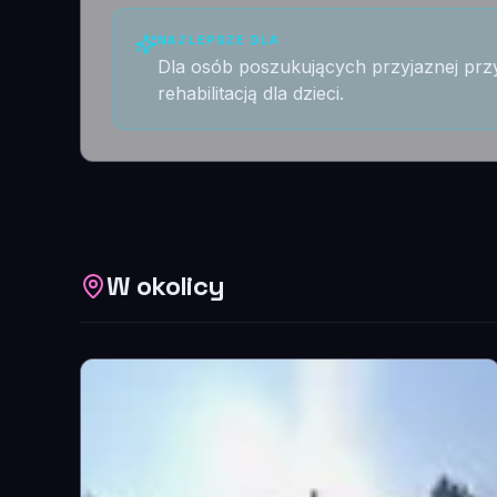
NAJLEPSZE DLA
Dla osób poszukujących przyjaznej prz
rehabilitacją dla dzieci.
W okolicy