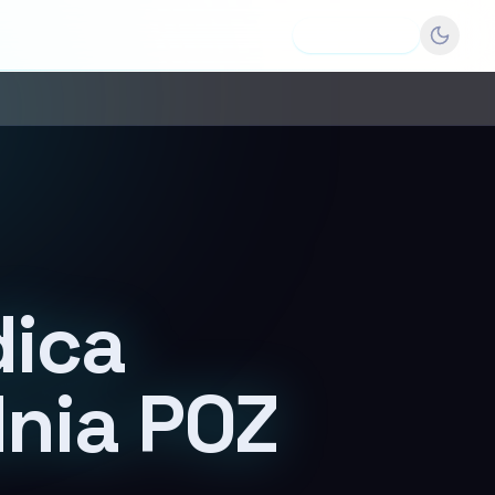
Dodaj firmę
ica
nia POZ