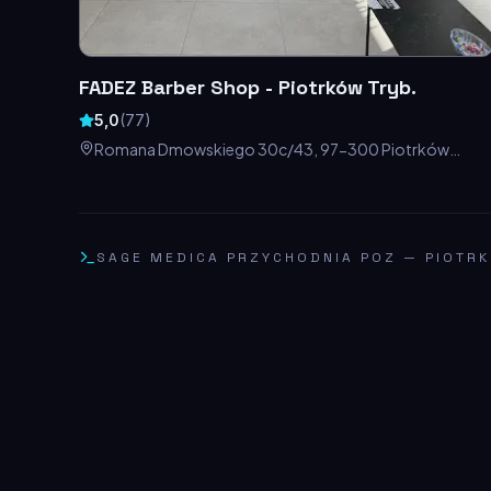
FADEZ Barber Shop - Piotrków Tryb.
5,0
(
77
)
Romana Dmowskiego 30c/43, 97-300 Piotrków
Trybunalski, Polska
SAGE MEDICA PRZYCHODNIA POZ
—
PIOTR