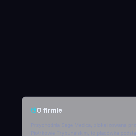
O firmie
Przychodnia Sage Medica, zlokalizowana pr
Piotrkowie Trybunalskim, to placówka podsta