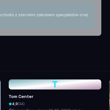
ychodni z szerokim zakresem specjalistów oraz
T
Tom Center
4,9
(
34
)