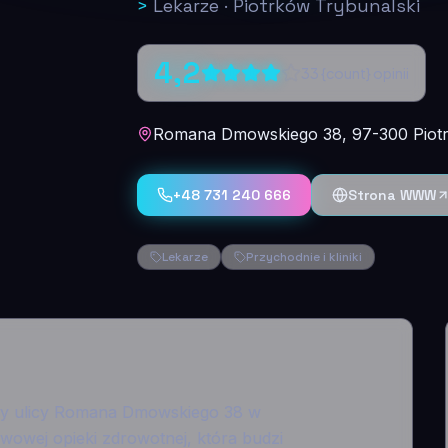
>
Lekarze
·
Piotrków Trybunalski
4,2
33
{count} opinii
Romana Dmowskiego 38, 97-300 Piotr
+48 731 240 666
Strona WWW
Lekarze
Przychodnie i kliniki
zy ulicy Romana Dmowskiego 38 w
wowej opieki zdrowotnej, która budzi