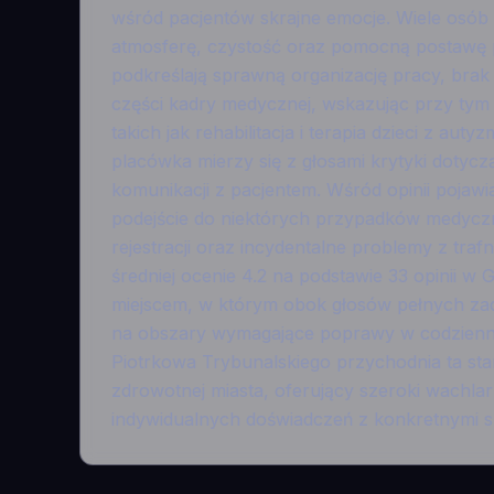
wśród pacjentów skrajne emocje. Wiele osób 
atmosferę, czystość oraz pomocną postawę pe
podkreślają sprawną organizację pracy, brak 
części kadry medycznej, wskazując przy tym 
takich jak rehabilitacja i terapia dzieci z aut
placówka mierzy się z głosami krytyki dotycz
komunikacji z pacjentem. Wśród opinii pojaw
podejście do niektórych przypadków medyczn
rejestracji oraz incydentalne problemy z tr
średniej ocenie 4.2 na podstawie 33 opinii w
miejscem, w którym obok głosów pełnych zad
na obszary wymagające poprawy w codziennej
Piotrkowa Trybunalskiego przychodnia ta st
zdrowotnej miasta, oferujący szeroki wachlar
indywidualnych doświadczeń z konkretnymi sp