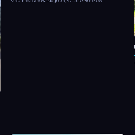
Romana Dmowskiego 38, 97-320 Piotrków
Trybunalski, Polska