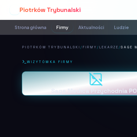
Piotrków Trybunalski
P
Strona główna
Firmy
Aktualności
Ludzie
PIOTRKÓW TRYBUNALSKI
/
FIRMY
/
LEKARZE
/
SAGE 
WIZYTÓWKA FIRMY
Sage Medica Przychodnia PO