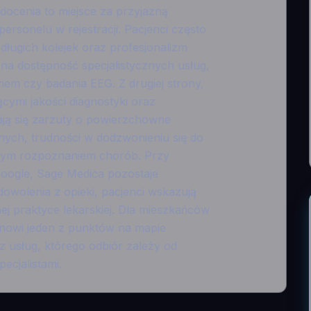
docenia to miejsce za przyjazną
rsonelu w rejestracji. Pacjenci często
długich kolejek oraz profesjonalizm
na dostępność specjalistycznych usług,
yzmem czy badania EEG. Z drugiej strony,
ącymi jakości diagnostyki oraz
iają się zarzuty o powierzchowne
ych, trudności w dodzwonieniu się do
afnym rozpoznaniem chorób. Przy
 Google, Sage Medica pozostaje
owolenia z opieki, pacjenci wskazują
 praktyce lekarskiej. Dla mieszkańców
anowi jeden z punktów na mapie
z usług, którego odbiór zależy od
ecjalistami.