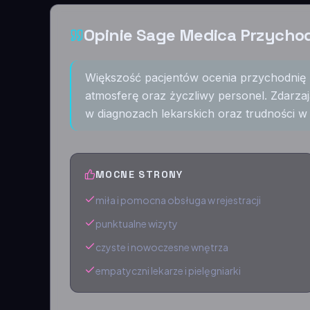
Opinie Sage Medica Przycho
Większość pacjentów ocenia przychodnię 
atmosferę oraz życzliwy personel. Zdarzaj
w diagnozach lekarskich oraz trudności w 
MOCNE STRONY
miła i pomocna obsługa w rejestracji
punktualne wizyty
czyste i nowoczesne wnętrza
empatyczni lekarze i pielęgniarki