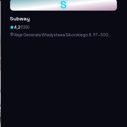
S
Subway
4,2
(
139
)
Aleje Generała Władysława Sikorskiego 8, 97-300
Piotrków Trybunalski, Polska