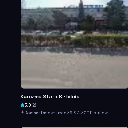
Karczma Stara Sztolnia
5,0
(
2
)
Romana Dmowskiego 38, 97-300 Piotrków
Trybunalski, Polska