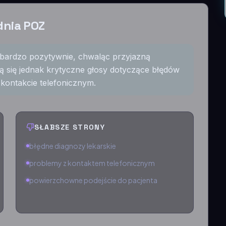
dnia POZ
bardzo pozytywnie, chwaląc przyjazną
ą się jednak krytyczne głosy dotyczące błędów
kontakcie telefonicznym.
SŁABSZE STRONY
błędne diagnozy lekarskie
problemy z kontaktem telefonicznym
powierzchowne podejście do pacjenta