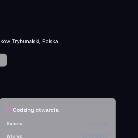
ków Trybunalski, Polska
Godziny otwarcia
Sobota
Zamknięte
Wtorek
08:00–18:00