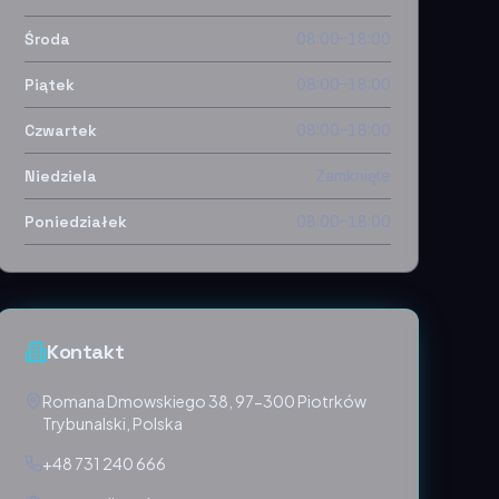
Środa
08:00–18:00
Piątek
08:00–18:00
Czwartek
08:00–18:00
Niedziela
Zamknięte
Poniedziałek
08:00–18:00
Kontakt
Romana Dmowskiego 38, 97-300 Piotrków
Trybunalski, Polska
+48 731 240 666