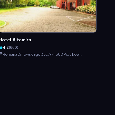
Hotel Altamira
4,2
(
660
)
Romana Dmowskiego 38c, 97-300 Piotrków
Trybunalski, Polska