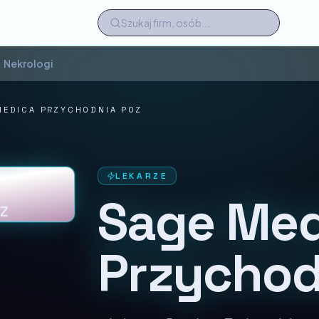
Nekrologi
MEDICA PRZYCHODNIA POZ
LEKARZE
Sage Med
Z
Przychod