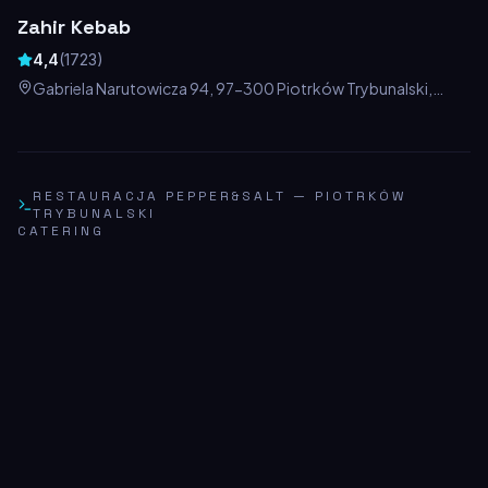
Zahir Kebab
4,4
(
1723
)
Gabriela Narutowicza 94, 97-300 Piotrków Trybunalski,
Polska
RESTAURACJA PEPPER&SALT
—
PIOTRKÓW
TRYBUNALSKI
CATERING