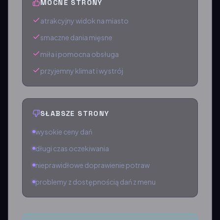
MOCNE STRONY
atrakcyjny widok na miasto
smaczne dania mięsne
miła i pomocna obsługa
przyjemny klimat i wystrój
SŁABSZE STRONY
wysokie ceny dań
długi czas oczekiwania
nieprawidłowe doprawienie potraw
problemy z dostępnością dań z menu