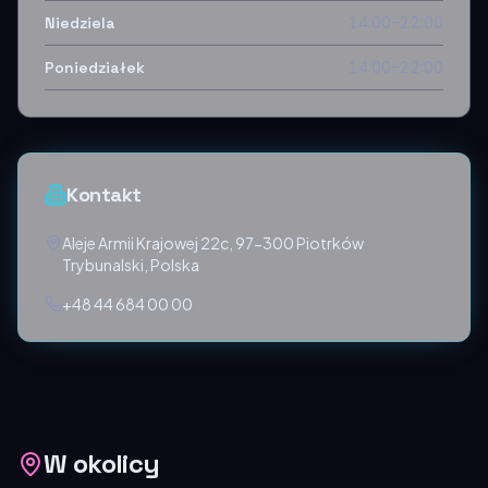
Niedziela
14:00–22:00
Poniedziałek
14:00–22:00
Kontakt
Aleje Armii Krajowej 22c, 97-300 Piotrków
Trybunalski, Polska
+48 44 684 00 00
W okolicy