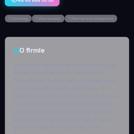
+48 44 684 00 00
Catering
Restauracje
Restauracje wegańskie
O firmie
Restauracja Pepper&Salt, zlokalizowana przy
Alejach Armii Krajowej 22c w Piotrkowie
Trybunalskim, to lokal, który przyciąga gości
przede wszystkim swoim położeniem na
ostatnim piętrze budynku. Dzięki usytuowaniu
na wysokości, restauracja oferuje klientom
możliwość podziwiania panoramy miasta, co
dla wielu osób stanowi istotny atut podczas
wizyt, szczególnie w porze wieczornej.