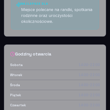
NAJLEPSZE DLA
Miejsce polecane na randki, spotkania
rodzinne oraz uroczystości
okolicznościowe.
Godziny otwarcia
Sobota
14:00–22:00
Wtorek
14:00–22:00
Środa
14:00–22:00
Piątek
14:00–22:00
Czwartek
14:00–22:00