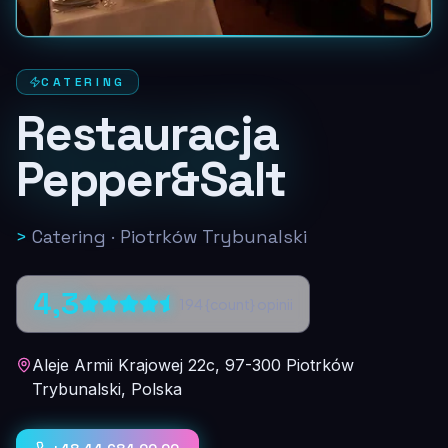
CATERING
Restauracja
Pepper&Salt
>
Catering
·
Piotrków Trybunalski
4,3
194
{count} opinii
Aleje Armii Krajowej 22c, 97-300 Piotrków
Trybunalski, Polska