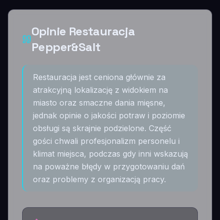
Opinie Restauracja
Pepper&Salt
Restauracja jest ceniona głównie za
atrakcyjną lokalizację z widokiem na
miasto oraz smaczne dania mięsne,
jednak opinie o jakości potraw i poziomie
obsługi są skrajnie podzielone. Część
gości chwali profesjonalizm personelu i
klimat miejsca, podczas gdy inni wskazują
na poważne błędy w przygotowaniu dań
oraz problemy z organizacją pracy.