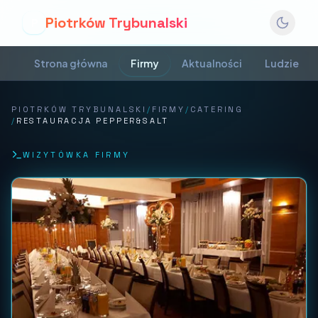
Piotrków Trybunalski
P
Strona główna
Firmy
Aktualności
Ludzie
PIOTRKÓW TRYBUNALSKI
/
FIRMY
/
CATERING
/
RESTAURACJA PEPPER&SALT
WIZYTÓWKA FIRMY