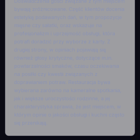
Doświadczenia gości związane z tym miejscem
bywają zróżnicowane. Część klientów docenia
estetykę podawanych dań, w tym propozycje
mięsne czy sałatki, oraz wskazuje na
profesjonalizm i uprzejmość obsługi, która
potrafi doradzić przy wyborze z karty. Z
drugiej strony, w opiniach pojawiają się
również głosy krytyczne, dotyczące m.in.
powtarzalności smaków, czasu oczekiwania
na posiłki czy kwestii związanych z
doprawianiem potraw. Restauracja bywa
wybierana zarówno na kameralne spotkania,
jak i większe uroczystości rodzinne, a jej
charakterystyka sprawia, że jest miejscem, w
którym opinie o jakości obsługi i kuchni często
się przenikają.