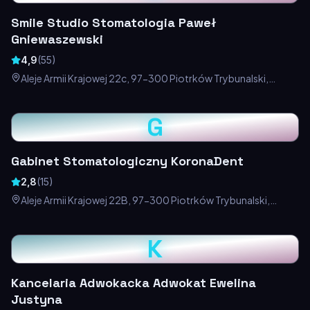
Smile Studio Stomatologia Paweł
Gniewaszewski
4,9
(
55
)
Aleje Armii Krajowej 22c, 97-300 Piotrków Trybunalski,
Polska
G
Gabinet Stomatologiczny KoronaDent
2,8
(
15
)
Aleje Armii Krajowej 22B, 97-300 Piotrków Trybunalski,
Polska
K
Kancelaria Adwokacka Adwokat Ewelina
Justyna