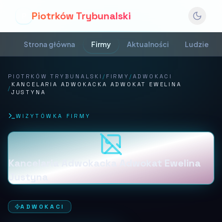
Piotrków Trybunalski
P
Strona główna
Firmy
Aktualności
Ludzie
PIOTRKÓW TRYBUNALSKI
/
FIRMY
/
ADWOKACI
KANCELARIA ADWOKACKA ADWOKAT EWELINA
/
JUSTYNA
WIZYTÓWKA FIRMY
Kancelaria Adwokacka Adwokat Ewelina
Justyna
ADWOKACI