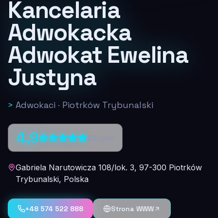
Kancelaria
Adwokacka
Adwokat Ewelina
Justyna
>
Adwokaci
·
Piotrków Trybunalski
4,9
52
opinii
Gabriela Narutowicza 108/lok. 3, 97-300 Piotrków
Trybunalski, Polska
+48 574 522 888
Strona WWW