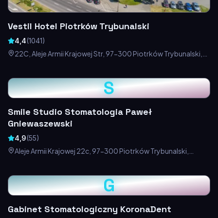
Vestil Hotel Piotrków Trybunalski
4,4
(
1041
)
22C, Aleje Armii Krajowej Str, 97-300 Piotrków Trybunalski,
Polska
S
Smile Studio Stomatologia Paweł
Gniewaszewski
4,9
(
55
)
Aleje Armii Krajowej 22c, 97-300 Piotrków Trybunalski,
Polska
G
Gabinet Stomatologiczny KoronaDent