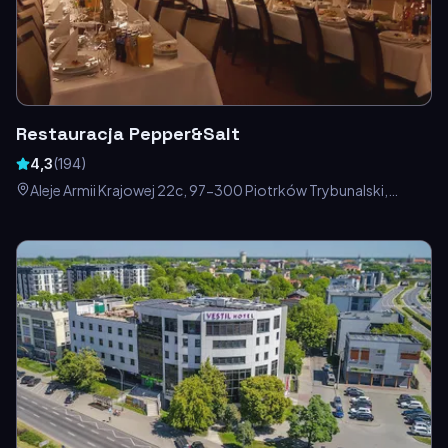
Restauracja Pepper&Salt
4,3
(
194
)
Aleje Armii Krajowej 22c, 97-300 Piotrków Trybunalski,
Polska