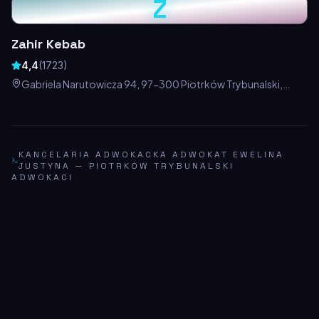
Z
Zahir Kebab
4,4
(
1723
)
Gabriela Narutowicza 94, 97-300 Piotrków Trybunalski,
Polska
KANCELARIA ADWOKACKA ADWOKAT EWELINA
JUSTYNA
—
PIOTRKÓW TRYBUNALSKI
ADWOKACI