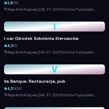
2,8
(
15
)
Aleje Armii Krajowej 22B, 97-300 Piotrków Trybunalski,
Polska
I
i-car Ośrodek Szkolenia Kierowców
4,3
(
6
)
Aleje Armii Krajowej 24A, 97-300 Piotrków Trybunalski,
Polska
V
Va Banque. Restauracja, pub
4,2
(
424
)
Aleje Armii Krajowej 24A, 97-300 Piotrków Trybunalski,
Polska