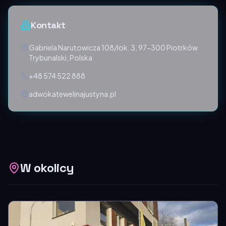
Kontakt
Gabriela Narutowicza 108/lok. 3, 97-300 Piotrków
Trybunalski, Polska
+48 574 522 888
adwokatewelinajustyna.pl
W okolicy