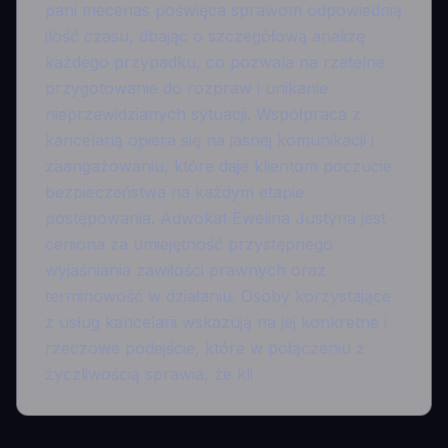
pani mecenas poświęca sprawom odpowiednią
ilość czasu, dbając o szczegółową analizę
każdego przypadku, co pozwala na rzetelne
przygotowanie do rozpraw i unikanie
nieprzewidzianych sytuacji. Współpraca z
kancelarią opiera się na jasnej komunikacji i
zaangażowaniu, które daje klientom poczucie
bezpieczeństwa na każdym etapie
postępowania. Adwokat Ewelina Justyna jest
ceniona za umiejętność przystępnego
wyjaśniania zawiłości prawnych oraz
terminowość w działaniu. Osoby korzystające
z usług kancelarii wskazują na jej konkretne i
rzeczowe podejście, które w połączeniu z
życzliwością sprawia, że kli