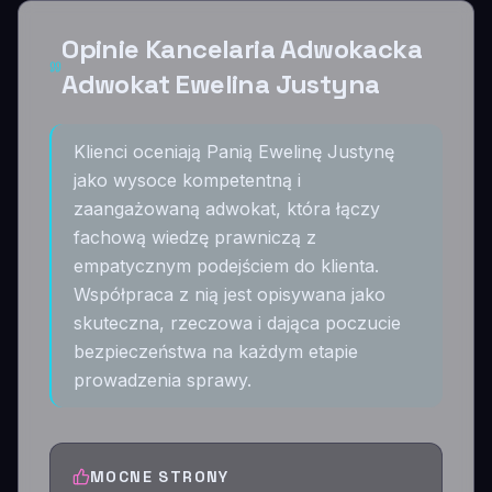
Opinie Kancelaria Adwokacka
Adwokat Ewelina Justyna
Klienci oceniają Panią Ewelinę Justynę
jako wysoce kompetentną i
zaangażowaną adwokat, która łączy
fachową wiedzę prawniczą z
empatycznym podejściem do klienta.
Współpraca z nią jest opisywana jako
skuteczna, rzeczowa i dająca poczucie
bezpieczeństwa na każdym etapie
prowadzenia sprawy.
MOCNE STRONY