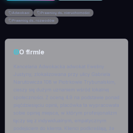
Adwokaci
Prawnicy ds. nieruchomości
Prawnicy ds. rozwodów
O firmie
Kancelaria Adwokacka adwokat Eweliny
Justyny, zlokalizowana przy ulicy Gabriela
Narutowicza 108 w Piotrkowie Trybunalskim,
cieszy się dużym uznaniem wśród lokalnej
społeczności. Z oceną 4.9 na podstawie ponad
pięćdziesięciu opinii, placówka ta wypracowała
sobie opinię miejsca, w którym profesjonalizm
łączy się z indywidualnym, empatycznym
podejściem do klienta. Klienci podkreślają, że