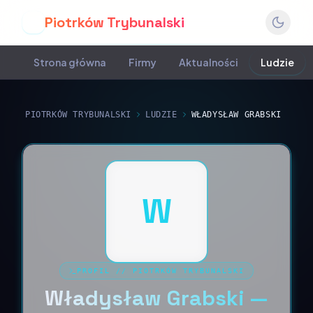
Piotrków Trybunalski
P
Strona główna
Firmy
Aktualności
Ludzie
PIOTRKÓW TRYBUNALSKI
LUDZIE
WŁADYSŁAW GRABSKI
W
PROFIL
//
PIOTRKÓW TRYBUNALSKI
Władysław Grabski —