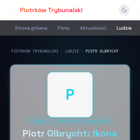
Piotrków Trybunalski
P
Strona główna
Firmy
Aktualności
Ludzie
PIOTRKÓW TRYBUNALSKI
LUDZIE
PIOTR OLBRYCHT
P
PROFIL
//
PIOTRKÓW TRYBUNALSKI
Piotr Olbrycht: Ikona