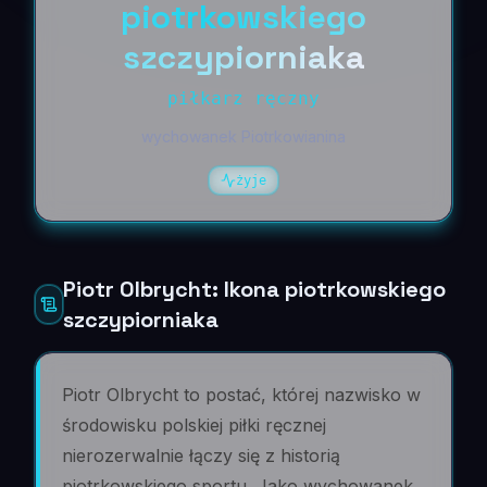
piotrkowskiego
szczypiorniaka
piłkarz ręczny
wychowanek Piotrkowianina
żyje
Piotr Olbrycht: Ikona piotrkowskiego
szczypiorniaka
Piotr Olbrycht to postać, której nazwisko w
środowisku polskiej piłki ręcznej
nierozerwalnie łączy się z historią
piotrkowskiego sportu. Jako wychowanek