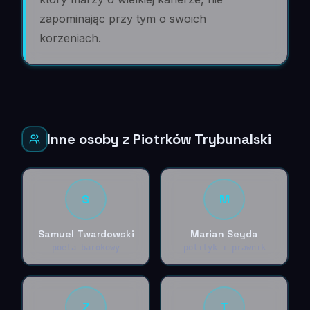
zapominając przy tym o swoich
korzeniach.
Inne osoby z Piotrków Trybunalski
S
M
Samuel Twardowski
Marian Seyda
poeta barokowy
polityk i prawnik
Z
T