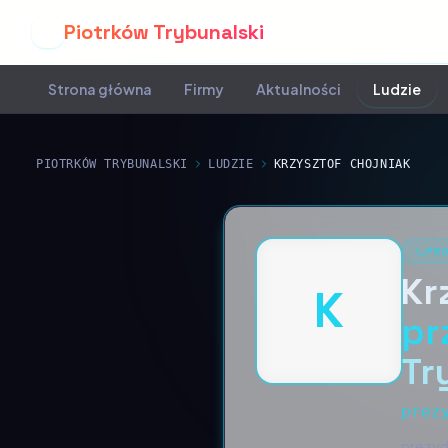
Piotrków Trybunalski
P
Strona główna
Firmy
Aktualności
Ludzie
PIOTRKÓW TRYBUNALSKI
LUDZIE
KRZYSZTOF CHOJNIAK
PR
Kr
K
pr
Tr
prez
prezyd