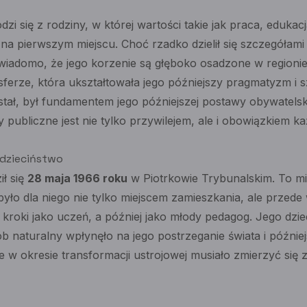
zi się z rodziny, w której wartości takie jak praca, edukac
na pierwszym miejscu. Choć rzadko dzielił się szczegółami
iadomo, że jego korzenie są głęboko osadzone w regionie
erze, która ukształtowała jego późniejszy pragmatyzm i s
tał, był fundamentem jego późniejszej postawy obywatelskie
publiczne jest nie tylko przywilejem, ale i obowiązkiem 
, dzieciństwo
ił się
28 maja 1966 roku
w Piotrkowie Trybunalskim. To mi
 było dla niego nie tylko miejscem zamieszkania, ale przede
e kroki jako uczeń, a później jako młody pedagog. Jego dzi
 naturalny wpłynęło na jego postrzeganie świata i późnie
re w okresie transformacji ustrojowej musiało zmierzyć si