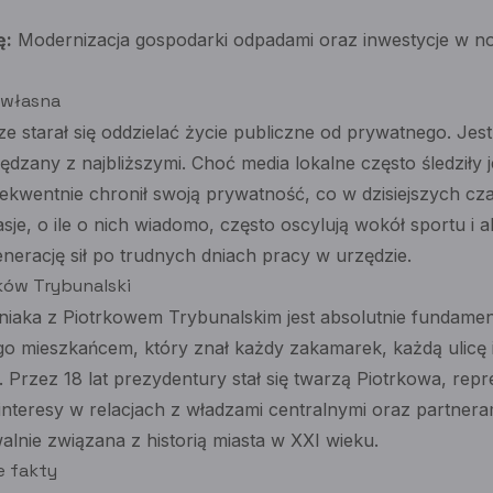
ę:
Modernizacja gospodarki odpadami oraz inwestycje w 
 własna
e starał się oddzielać życie publiczne od prywatnego. Jest
dzany z najbliższymi. Choć media lokalne często śledziły
wentnie chronił swoją prywatność, co w dzisiejszych cza
sje, o ile o nich wiadomo, często oscylują wokół sportu 
erację sił po trudnych dniach pracy w urzędzie.
ków Trybunalski
iaka z Piotrkowem Trybunalskim jest absolutnie fundament
ego mieszkańcem, który znał każdy zakamarek, każdą ulicę i
 Przez 18 lat prezydentury stał się twarzą Piotrkowa, repr
 interesy w relacjach z władzami centralnymi oraz partner
alnie związana z historią miasta w XXI wieku.
e fakty