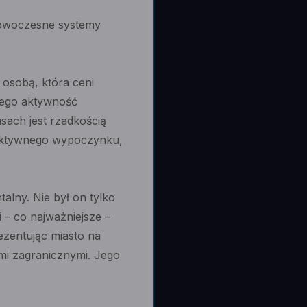
nowoczesne systemy
 osobą, która ceni
 jego aktywność
sach jest rzadkością
i aktywnego wypoczynku,
alny. Nie był on tylko
 – co najważniejsze –
ezentując miasto na
ami zagranicznymi. Jego