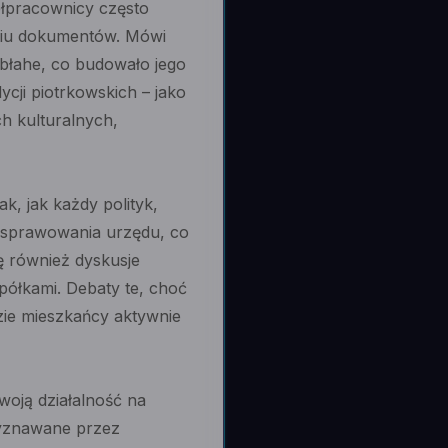
ółpracownicy często
aniu dokumentów. Mówi
 błahe, co budowało jego
ycji piotrkowskich – jako
h kulturalnych,
k, jak każdy polityk,
es sprawowania urzędu, co
ę również dyskusje
półkami. Debaty te, choć
zie mieszkańcy aktywnie
swoją działalność na
zyznawane przez