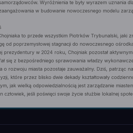
 samorządowców. Wyróżnienia te były wyrazem uznania dl
z zaangażowania w budowanie nowoczesnego modelu zarząd
ś
hojniaka to przede wszystkim Piotrków Trybunalski, jaki zn
ogę od poprzemysłowej stagnacji do nowoczesnego ośrodka
iej prezydentury w 2024 roku, Chojniak pozostał aktywny
ał się z bezpośredniego sprawowania władzy wykonawczej
ia o rozwoju miasta pozostaje zauważalny. Dziś, patrząc na
yzji, które przez blisko dwie dekady kształtowały codzienn
 tym, jak wielką odpowiedzialnością jest zarządzanie miastem
 człowiek, jeśli poświęci swoje życie służbie lokalnej społ