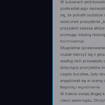
W kuluarach piotrkowski
podkreślali jego niezwy
się, że potrafił osobiśc
wizerunek prezydenta „bli
prezydent zawsze aktywn
promując lokalną historię
Kontrowersje
Długoletnie sprawowanie 
musiał mierzyć się z gło
według nich prowadziło d
dotyczące priorytetów in
często burzliwe, były d
angażowali się w ocenę 
Nagrody i wyróżnienia
W trakcie swojej długiej 
rzecz samorządu. Otrzy