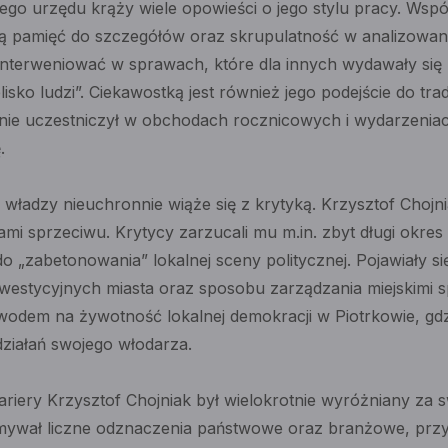
ego urzędu krąży wiele opowieści o jego stylu pracy. Wsp
kłą pamięć do szczegółów oraz skrupulatność w analizow
ie interweniować w sprawach, które dla innych wydawały się
sko ludzi”. Ciekawostką jest również jego podejście do trad
ie uczestniczył w obchodach rocznicowych i wydarzeniac
.
władzy nieuchronnie wiąże się z krytyką. Krzysztof Chojnia
sami sprzeciwu. Krytycy zarzucali mu m.in. zbyt długi okr
o „zabetonowania” lokalnej sceny politycznej. Pojawiały si
westycyjnych miasta oraz sposobu zarządzania miejskimi s
owodem na żywotność lokalnej demokracji w Piotrkowie, gd
działań swojego włodarza.
kariery Krzysztof Chojniak był wielokrotnie wyróżniany za 
mywał liczne odznaczenia państwowe oraz branżowe, pr