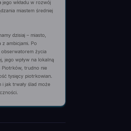
a jego wkładu w rozwój
zania miastem średniej
amy dzisiaj – miasto,
 z ambicjami. Po
m obserwatorem życia
, jego wpływ na lokalną
 Piotrków, trudno nie
ość tysięcy piotrkowian.
 i jak trwały ślad może
eczności.