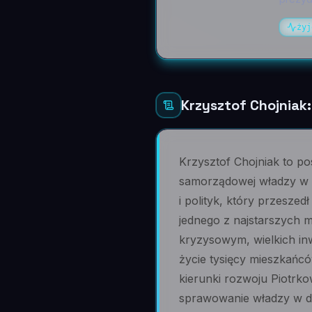
żyj
Krzysztof Chojniak:
Krzysztof Chojniak to po
samorządowej władzy w P
i polityk, który przeszedł
jednego z najstarszych m
kryzysowym, wielkich inw
życie tysięcy mieszkańcó
kierunki rozwoju Piotrko
sprawowanie władzy w dyn