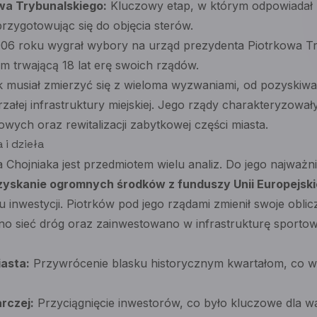
wa Trybunalskiego:
Kluczowy etap, w którym odpowiadał
rzygotowując się do objęcia sterów.
6 roku wygrał wybory na urząd prezydenta Piotrkowa Tr
 trwającą 18 lat erę swoich rządów.
k musiał zmierzyć się z wieloma wyzwaniami, od pozyskiwa
załej infrastruktury miejskiej. Jego rządy charakteryzował
owych oraz rewitalizacji zabytkowej części miasta.
 i dzieła
 Chojniaka jest przedmiotem wielu analiz. Do jego najważni
zyskanie ogromnych środków z funduszy Unii Europejski
inwestycji. Piotrków pod jego rządami zmienił swoje obli
o sieć dróg oraz zainwestowano w infrastrukturę sportową
iasta:
Przywrócenie blasku historycznym kwartałom, co w
rczej:
Przyciągnięcie inwestorów, co było kluczowe dla w