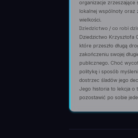
organizacje zrzeszające
lokalnej wspólnoty ora
wielkości.
Dziedzictwo / co robi dzi
Dziedzictwo Krzysztofa C
które przeszło długą dr
zakończeniu swojej dług
publicznego. Choć wycof
politykę i sposób myślen
dostrzec śladów jego dec
Jego historia to lekcja o
pozostawić po sobie jeden