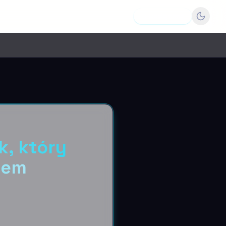
Dodaj firmę
k, który
wem