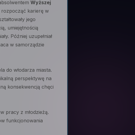
t absolwentem
Wyższej
u rozpocząć karierę w
ształtowały jego
ią, umiejętnością
ły. Później uzupełniał
praca w samorządzie
la do włodarza miasta.
nikalną perspektywę na
alną konsekwencją chęci
 w pracy z młodzieżą.
mów funkcjonowania