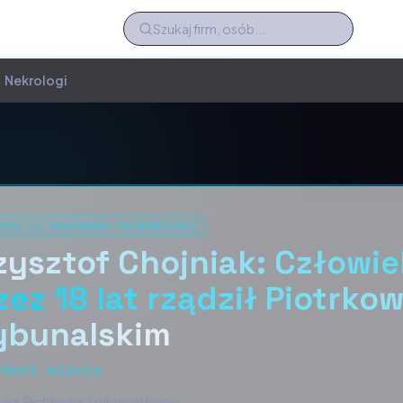
Nekrologi
OFIL
//
PIOTRKÓW TRYBUNALSKI
zysztof Chojniak: Człowie
zez 18 lat rządził Piotrko
ybunalskim
ydent miasta
ent Piotrkowa Trybunalskiego