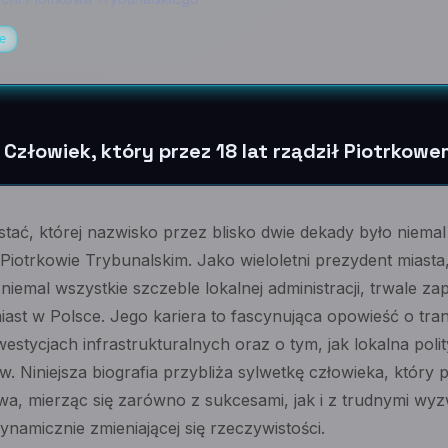
e
 Człowiek, który przez 18 lat rządził Piotrkow
stać, której nazwisko przez blisko dwie dekady było niem
iotrkowie Trybunalskim. Jako wieloletni prezydent miasta
 niemal wszystkie szczeble lokalnej administracji, trwale zap
iast w Polsce. Jego kariera to fascynująca opowieść o tra
estycjach infrastrukturalnych oraz o tym, jak lokalna polit
w. Niniejsza biografia przybliża sylwetkę człowieka, który 
wa, mierząc się zarówno z sukcesami, jak i z trudnymi wyz
amicznie zmieniającej się rzeczywistości.