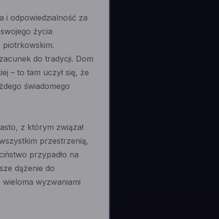
ja i odpowiedzialność za
 swojego życia
 piotrkowskim.
zacunek do tradycji. Dom
j – to tam uczył się, że
każdego świadomego
asto, z którym związał
 wszystkim przestrzenią,
eciństwo przypadło na
jsze dążenie do
ę z wieloma wyzwaniami