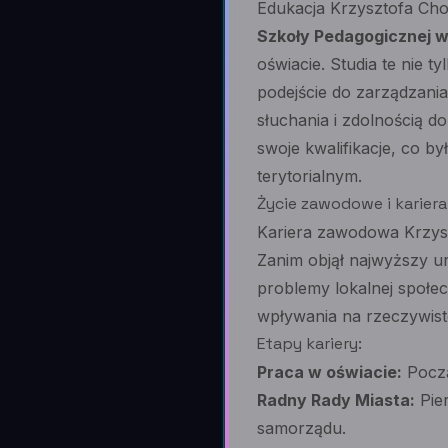
Edukacja Krzysztofa Choj
Szkoły Pedagogicznej w
oświacie. Studia te nie 
podejście do zarządzania
słuchania i zdolnością 
swoje kwalifikacje, co b
terytorialnym.
Życie zawodowe i kariera
Kariera zawodowa Krzyszt
Zanim objął najwyższy u
problemy lokalnej społec
wpływania na rzeczywisto
Etapy kariery:
Praca w oświacie:
Począ
Radny Rady Miasta:
Pier
samorządu.