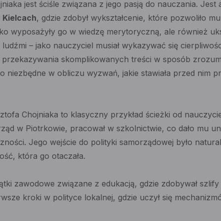
niaka jest ściśle związana z jego pasją do nauczania. Jes
 Kielcach
, gdzie zdobył wykształcenie, które pozwoliło m
tylko wyposażyły go w wiedzę merytoryczną, ale również uk
 ludźmi – jako nauczyciel musiał wykazywać się cierpliwośc
do przekazywania skomplikowanych treści w sposób zrozumia
yło niezbędne w obliczu wyzwań, jakie stawiała przed nim 
ofa Chojniaka to klasyczny przykład ścieżki od nauczycie
rząd w Piotrkowie, pracował w szkolnictwie, co dało mu u
zności. Jego wejście do polityki samorządowej było natur
ść, która go otaczała.
tki zawodowe związane z edukacją, gdzie zdobywał szlify
wsze kroki w polityce lokalnej, gdzie uczył się mechaniz