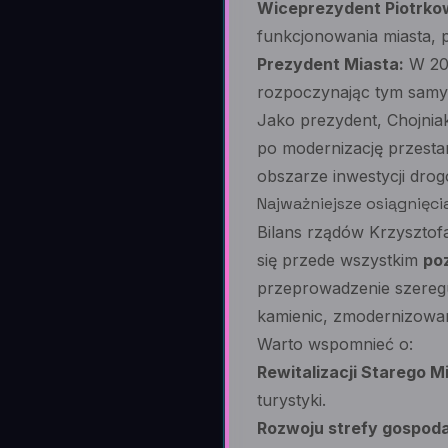
Wiceprezydent Piotrko
funkcjonowania miasta, p
Prezydent Miasta:
W 200
rozpoczynając tym samym
Jako prezydent, Chojnia
po modernizację przestar
obszarze inwestycji drog
Najważniejsze osiągnięcia
Bilans rządów Krzysztofa
się przede wszystkim
po
przeprowadzenie szeregu 
kamienic, zmodernizowan
Warto wspomnieć o:
Rewitalizacji Starego M
turystyki.
Rozwoju strefy gospoda