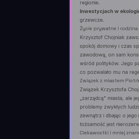
regionie.
Inwestycjach w ekologi
grzewcze.
Życie prywatne i rodzina
Krzysztof Chojniak zawsz
spokój domowy i czas spę
zawodową, on sam konsek
wśród polityków. Jego pa
co pozwalało mu na regen
Związek z miastem Piotr
Związek Krzysztofa Chojn
„zarządcą” miasta, ale j
problemy zwykłych ludzi.
zewnątrz i dbając o jego
tożsamość jest nierozerw
Ciekawostki i mniej znan