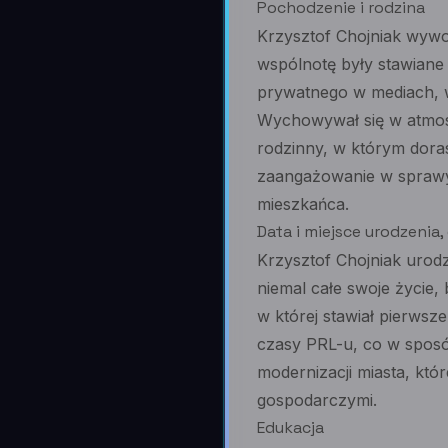
Pochodzenie i rodzina
Krzysztof Chojniak wywod
wspólnotę były stawiane 
prywatnego w mediach, w
Wychowywał się w atmosf
rodzinny, w którym doras
zaangażowanie w sprawy 
mieszkańca.
Data i miejsce urodzenia
Krzysztof Chojniak urodz
niemal całe swoje życie,
w której stawiał pierwsz
czasy PRL-u, co w sposób
modernizacji miasta, któ
gospodarczymi.
Edukacja