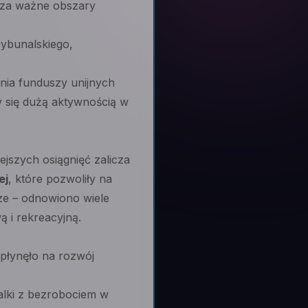
 za ważne obszary
ybunalskiego,
nia funduszy unijnych
y się dużą aktywnością w
ejszych osiągnięć zalicza
ej
, które pozwoliły na
cze – odnowiono wiele
 i rekreacyjną.
płynęło na rozwój
alki z bezrobociem w