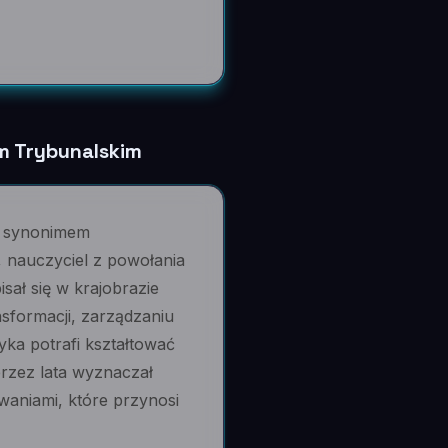
em Trybunalskim
al synonimem
, nauczyciel z powołania
isał się w krajobrazie
nsformacji, zarządzaniu
yka potrafi kształtować
przez lata wyznaczał
waniami, które przynosi