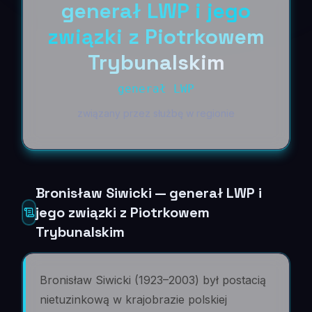
generał LWP i jego
związki z Piotrkowem
Trybunalskim
generał LWP
związany przez służbę w regionie
Bronisław Siwicki — generał LWP i
jego związki z Piotrkowem
Trybunalskim
Bronisław Siwicki (1923–2003) był postacią
nietuzinkową w krajobrazie polskiej