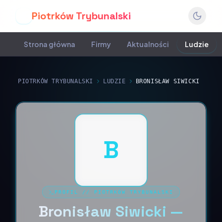
Piotrków Trybunalski
P
Strona główna
Firmy
Aktualności
Ludzie
PIOTRKÓW TRYBUNALSKI
LUDZIE
BRONISŁAW SIWICKI
B
PROFIL
//
PIOTRKÓW TRYBUNALSKI
Bronisław Siwicki —