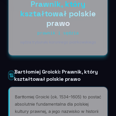
Prawnik, który
kształtował polskie
prawo
prawnik i sędzia
sędzia trybunału koronnego piotrkowskiego
Bartłomiej Groicki: Prawnik, który
kształtował polskie prawo
Bartłomiej Groicki (ok. 1534–1605) to postać
absolutnie fundamentalna dla polskiej
kultury prawnej, a jego nazwisko w historii