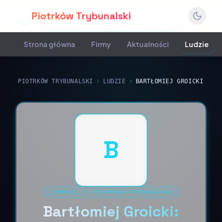
Piotrków Trybunalski
P
Strona główna
Firmy
Aktualności
Ludzie
PIOTRKÓW TRYBUNALSKI
LUDZIE
BARTŁOMIEJ GROICKI
B
PROFIL
//
PIOTRKÓW TRYBUNALSKI
Bartłomiej Groicki: