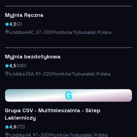
Myjnia Ręczna
4,0
(
2
)
Łódzka 64C, 97-300 Piotrków Trybunalski, Polska
Myjnia bezdotykowa
4,5
(
140
)
Łódzka 55A, 97-320 Piotrków Trybunalski, Polska
G
Grupa CSV - Multimieszalnia - Sklep
Lakierniczy
4,6
(
72
)
Łódzka 64, 97-300 Piotrków Trybunalski, Polska