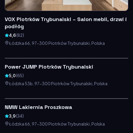
VOX Piotrków Trybunalski – Salon mebli, drzwi i
podłóg
4,6
(
82
)
Łódzka 66, 97-300 Piotrków Trybunalski, Polska
Power JUMP Piotrków Trybunalski
5,0
(
65
)
Łódzka 53b, 97-300 Piotrków Trybunalski, Polska
NMW Lakiernia Proszkowa
3,9
(
34
)
Łódzka 66, 97-300 Piotrków Trybunalski, Polska