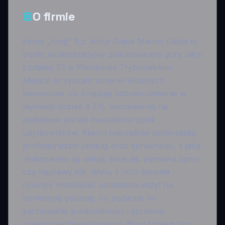
O firmie
Firma „Amg” S.c. Artur Gajda Marcin Gajda to
punkt wulkanizacyjny zlokalizowany przy ulicy
Łódzkiej 53 w Piotrkowie Trybunalskim.
Miejsce to zyskało uznanie lokalnych
kierowców, co znajduje odzwierciedlenie w
wysokiej ocenie 4.7/5, wystawionej na
podstawie ponad dwudziestu opinii
użytkowników. Klienci najczęściej podkreślają
profesjonalizm obsługi oraz sprawność, z jaką
realizowane są usługi, takie jak wymiana opon
czy naprawy kół. Wielu z nich docenia
również możliwość umawiania wizyt na
konkretną godzinę, co pozwala na
zachowanie punktualności i sprawne
przeprowadzenie serwisu. Wyróżnikiem tego