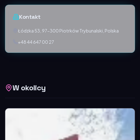
Kontakt
Łódzka 53, 97-300 Piotrków Trybunalski, Polska
+48 44 647 00 27
W okolicy