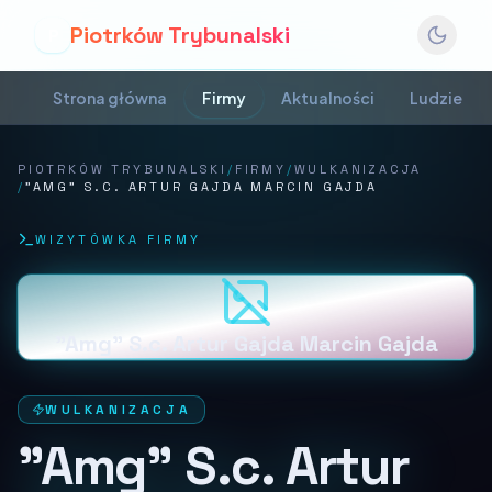
Piotrków Trybunalski
P
Strona główna
Firmy
Aktualności
Ludzie
PIOTRKÓW TRYBUNALSKI
/
FIRMY
/
WULKANIZACJA
/
"AMG" S.C. ARTUR GAJDA MARCIN GAJDA
WIZYTÓWKA FIRMY
"Amg" S.c. Artur Gajda Marcin Gajda
WULKANIZACJA
"Amg" S.c. Artur