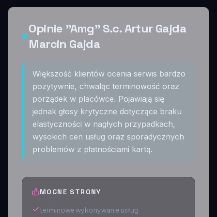
Opinie "Amg" S.c. Artur Gajda
Marcin Gajda
Większość klientów ocenia serwis bardzo
pozytywnie, chwaląc terminowość oraz
porządek w placówce. Pojawiają się
jednak głosy krytyczne dotyczące braku
elastyczności w nagłych przypadkach,
wysokich cen usług oraz sporadycznych
problemów z płatnościami kartą.
MOCNE STRONY
terminowe wykonywanie usług