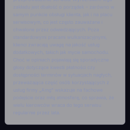
zakładu jest dbałość o porządek – zarówno w
samym punkcie obsługi klienta, jak i na placu
serwisowym, co jest często zauważane i
chwalone przez odwiedzających. Poza
standardowymi pracami wulkanizacyjnymi,
klienci zwracają uwagę na jakość usług
dodatkowych, takich jak mycie samochodu.
Choć w opiniach pojawiają się sporadyczne
głosy dotyczące kwestii płatności czy
dostępności terminów w sytuacjach nagłych,
przeważająca część osób korzystających z
usług firmy „Amg” wskazuje na fachowe
podejście oraz miłą atmosferę, co sprawia, że
wielu kierowców wraca do tego serwisu
regularnie przez lata.