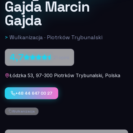
Gajda Marcin
Gajda
>
Wulkanizacja
·
Piotrków Trybunalski
4,7
21
opinii
Łódzka 53, 97-300 Piotrków Trybunalski, Polska
+48 44 647 00 27
Wulkanizacja