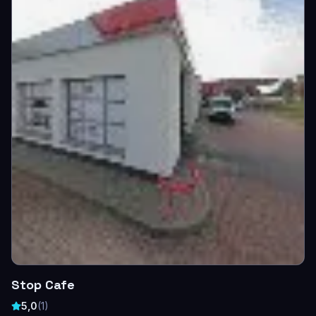
Stop Cafe
5,0
(
1
)