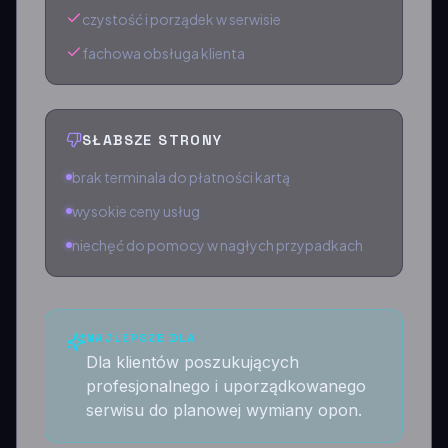
czystość i porządek w serwisie
fachowa obsługa klienta
SŁABSZE STRONY
brak terminala do płatności kartą
wysokie ceny usług
niechęć do pomocy w nagłych przypadkach
NAJLEPSZE DLA
Dla klientów poszukujących
profesjonalnego i uporządkowanego
serwisu do planowej wymiany opon.