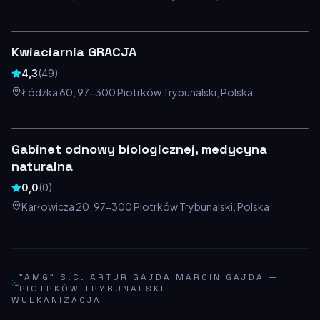
Kwiaciarnia GRACJA
4,3
(
49
)
Łódzka 60, 97-300 Piotrków Trybunalski, Polska
Gabinet odnowy biologicznej, medycyna
naturalna
0,0
(
0
)
Karłowicza 20, 97-300 Piotrków Trybunalski, Polska
"AMG" S.C. ARTUR GAJDA MARCIN GAJDA
—
PIOTRKÓW TRYBUNALSKI
WULKANIZACJA