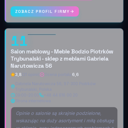
ZOBACZ PROFIL FIRMY
11
Salon meblowy - Meble Bodzio Piotrków
Trybunalski - sklep z meblami Gabriela
Narutowicza 56
3,8
(31 opinii)
Ocena portalu
:
6,6
Gabriela Narutowicza 56, 97-300 Piotrków
Trybunalski, Polska
09:00–20:00
+48 44 616 00 20
Strona internetowa
Opinie o salonie są skrajnie podzielone,
wskazując na duży asortyment i miłą obsługę
w sklepie, przy jednoczesnych problemach z