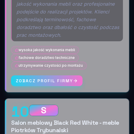
jakość wykonania mebli oraz profesjonalne
podejście do realizacji projektów. Klienci
podkreślają terminowość, fachowe
doradztwo oraz dbałość o czystość podczas
prac montażowych.
wysoka jakość wykonania mebli
fachowe doradztwo techniczne
utrzymywanie czystości po montażu
ZOBACZ PROFIL FIRMY
10
S
Salon meblowy Black Red White - meble
Piotrków Trybunalski