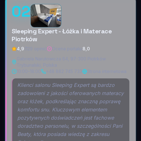
02
Sleeping Expert - Łóżka i Materace
Piotrków
4,9
(129 opinii)
Ocena portalu
:
8,0
Gabriela Narutowicza 64, 97-300 Piotrków
Trybunalski, Polska
10:00–18:00
+48 882 745 733
Strona internetowa
Klienci salonu Sleeping Expert są bardzo
zadowoleni z jakości oferowanych materacy
oraz łóżek, podkreślając znaczną poprawę
komfortu snu. Kluczowym elementem
pozytywnych doświadczeń jest fachowe
doradztwo personelu, w szczególności Pani
Beaty, która posiada wiedzę z zakresu