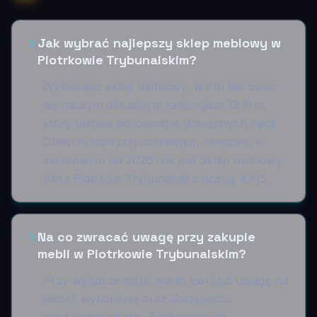
Jak wybrać najlepszy sklep meblowy w
Piotrkowie Trybunalskim?
Wybierając sklep meblowy, warto kierować
się naszym aktualnym rankingiem 12 firm,
który ułatwia porównanie dostępnych opcji.
Obecnie najwyżej ocenianym miejscem w
zestawieniu na 2026 rok jest Sklep meblowy
Abra Piotrków Trybunalski z oceną 4.4/5.
Na co zwracać uwagę przy zakupie
mebli w Piotrkowie Trybunalskim?
Przy wyborze mebli warto zwrócić uwagę na
jakość wykonania oraz dostępność
produktów od ręki. Zachęcamy do