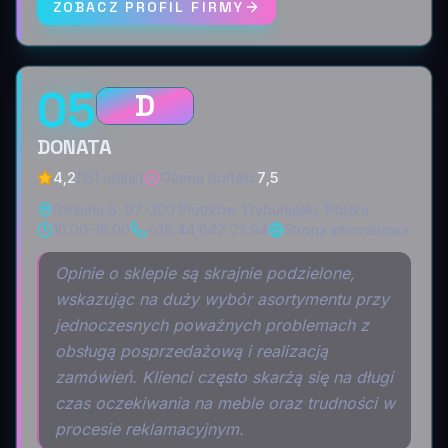
ZOBACZ PROFIL FIRMY
05
D
DONATA
4,2
(151 opinii)
Ocena portalu
:
7,5
Gliniana 6, 97-300 Piotrków Trybunalski, Polska
10:00–18:00
+48 44 647 23 94
Strona internetowa
Opinie o sklepie są skrajnie podzielone,
wskazując na duży wybór asortymentu przy
jednoczesnych poważnych problemach z
obsługą posprzedażową i realizacją
zamówień. Klienci często skarżą się na długi
czas oczekiwania na meble oraz trudności w
procesie reklamacyjnym.