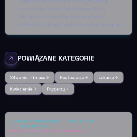
Sugerujemy sprawdzić ofertę najlepiej
ocenianego Sklepu meblowego Abra
Piotrków Trybunalski, aby porównać
standard obsługi z innymi punktami w mieście.
POWIĄZANE KATEGORIE
Siłownie i fitness
Restauracje
Lekarze
Kwiaciarnie
Fryzjerzy
SKLEPY MEBLOWE
—
PIOTRKÓW
TRYBUNALSKI
PIOTRKOWTRYBUNALSKILIVE.PL