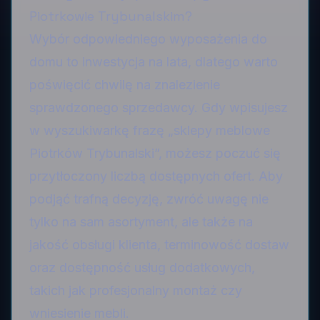
Piotrkowie Trybunalskim?
Wybór odpowiedniego wyposażenia do
domu to inwestycja na lata, dlatego warto
poświęcić chwilę na znalezienie
sprawdzonego sprzedawcy. Gdy wpisujesz
w wyszukiwarkę frazę „sklepy meblowe
Piotrków Trybunalski”, możesz poczuć się
przytłoczony liczbą dostępnych ofert. Aby
podjąć trafną decyzję, zwróć uwagę nie
tylko na sam asortyment, ale także na
jakość obsługi klienta, terminowość dostaw
oraz dostępność usług dodatkowych,
takich jak profesjonalny montaż czy
wniesienie mebli.