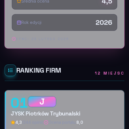
4,5
Średnia ocena
2026
Rok edycji
SYNC:
23 LUTEGO 2026
RANKING FIRM
12 MIEJSC
01
J
JYSK Piotrków Trybunalski
4,3
(344 opinii)
Ocena portalu
:
8,0