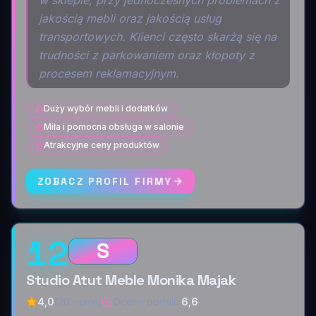
jakością mebli oraz jakością usług
transportowych. Klienci często skarżą się na
trudności z parkowaniem oraz kłopoty z
procesem reklamacyjnym.
Duży wybór mebli i dodatków
Miła i pomocna obsługa w salonie
Atrakcyjne ceny produktów
ZOBACZ PROFIL FIRMY
12
S
Studio Atut Meble Monika Majak
4,0
(20 opinii)
Ocena portalu
:
6,6