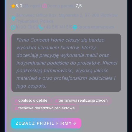
5,0
(28 opinii)
Ocena portalu
:
7,5
Biurowiec Office Box, Młynarska 2, 97-300 Piotrków
Trybunalski, Polska
10:00–18:00
+48 515 141 515
Strona internetowa
Firma Concept Home cieszy się bardzo
wysokim uznaniem klientów, którzy
doceniają precyzję wykonania mebli oraz
indywidualne podejście do projektów. Klienci
podkreślają terminowość, wysoką jakość
materiałów oraz profesjonalizm właściciela i
jego zespołu.
dbałość o detale
terminowa realizacja zleceń
fachowe doradztwo projektowe
ZOBACZ PROFIL FIRMY