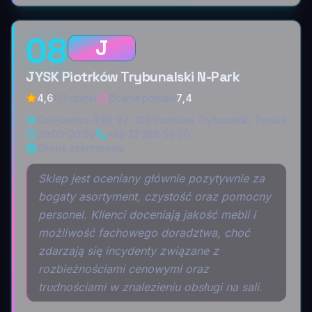
08
J
JYSK Piotrków Trybunalski N-Park
4,6
(51 opinii)
Ocena portalu
:
7,4
Sulejowska 49D, 97-300 Piotrków Trybunalski, Polska
09:00–20:00
+48 22 288 59 00
Strona internetowa
Sklep jest oceniany głównie pozytywnie za
bogaty asortyment, czystość oraz pomocny
personel. Klienci doceniają jakość mebli i
możliwość fachowego doradztwa, choć
zdarzają się incydenty związane z
rozbieżnościami cenowymi oraz
trudnościami w znalezieniu obsługi na sali.