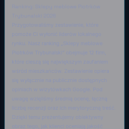
Ranking: Sklepy meblowe Piotrków
Trybunalski 2026
Przygotowaliśmy zestawienie, które
pomoże Ci wyłonić liderów lokalnego
rynku. Nasz ranking „Sklepy meblowe
Piotrków Trybunalski” obejmuje 12 firm,
które cieszą się największym zaufaniem
wśród mieszkańców. Zestawienie opiera
się wyłącznie na publicznie dostępnych
opiniach w wizytówkach Google. Pod
uwagę wzięliśmy średnią ocenę, łączną
liczbę recenzji oraz ich merytoryczną treść.
Dzięki temu prezentujemy obiektywny
obraz tego, jak klienci oceniają jakość