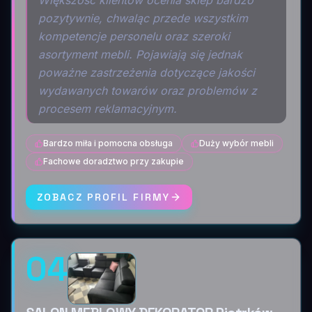
Większość klientów ocenia sklep bardzo
pozytywnie, chwaląc przede wszystkim
kompetencje personelu oraz szeroki
asortyment mebli. Pojawiają się jednak
poważne zastrzeżenia dotyczące jakości
wydawanych towarów oraz problemów z
procesem reklamacyjnym.
Bardzo miła i pomocna obsługa
Duży wybór mebli
Fachowe doradztwo przy zakupie
ZOBACZ PROFIL FIRMY
04