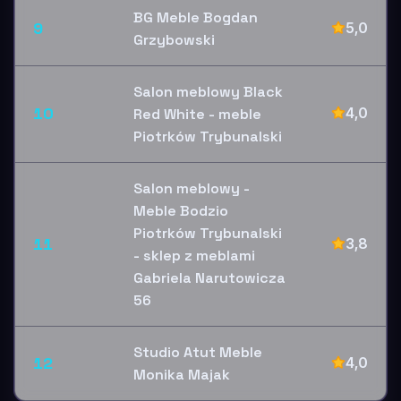
BG Meble Bogdan
9
5,0
Grzybowski
Salon meblowy Black
10
4,0
Red White - meble
Piotrków Trybunalski
Salon meblowy -
Meble Bodzio
Piotrków Trybunalski
11
3,8
- sklep z meblami
Gabriela Narutowicza
56
Studio Atut Meble
12
4,0
Monika Majak