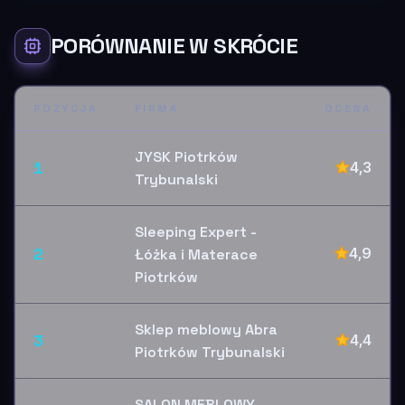
PORÓWNANIE W SKRÓCIE
POZYCJA
FIRMA
OCENA
JYSK Piotrków
1
4,3
Trybunalski
Sleeping Expert -
2
4,9
Łóżka i Materace
Piotrków
Sklep meblowy Abra
3
4,4
Piotrków Trybunalski
SALON MEBLOWY