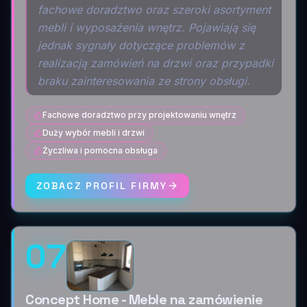
fachowe doradztwo oraz szeroki asortyment
mebli i wyposażenia wnętrz. Pojawiają się
jednak sygnały dotyczące problemów z
realizacją zamówień na drzwi oraz przypadki
braku zainteresowania ze strony obsługi.
Fachowe doradztwo przy projektowaniu wnętrz
Duży wybór mebli i drzwi
Życzliwa i pomocna obsługa
ZOBACZ PROFIL FIRMY
07
Concept Home - Meble na zamówienie