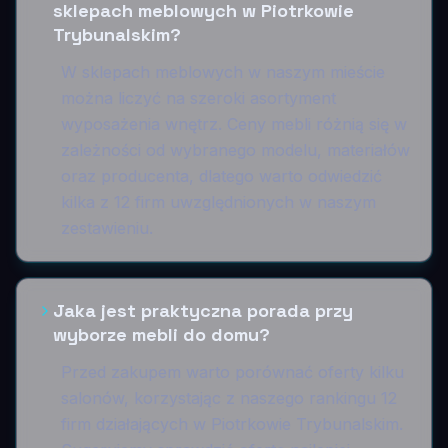
sklepach meblowych w Piotrkowie
Trybunalskim?
W sklepach meblowych w naszym mieście
można liczyć na szeroki asortyment
wyposażenia wnętrz. Ceny mebli różnią się w
zależności od wybranego modelu, materiałów
oraz producenta, dlatego warto odwiedzić
kilka z 12 firm uwzględnionych w naszym
zestawieniu.
Jaka jest praktyczna porada przy
wyborze mebli do domu?
Przed zakupem warto porównać oferty kilku
salonów, korzystając z naszego rankingu 12
firm działających w Piotrkowie Trybunalskim.