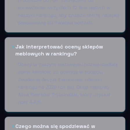
sprawdzenia wszystkich 12 firm ujętych w
naszym rankingu, aby znaleźć ofertę najlepiej
dopasowaną do Państwa potrzeb.
Jak interpretować oceny sklepów
meblowych w rankingu?
Oceny w naszym zestawieniu odzwierciedlają
opinie klientów, co pomaga w podjęciu
świadomej decyzji zakupowej. Liderem
rankingu na 2026 rok jest Sklep meblowy
Abra Piotrków Trybunalski, który uzyskał
notę 4.4/5.
Czego można się spodziewać w