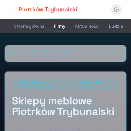
Piotrków Trybunalski
P
Strona główna
Firmy
Aktualności
Ludzie
//
PRZEWODNIK MIEJSKI
KATALOG FIRM
RANKING::
2026
PIOTRKÓW
RANKING
/
TRYBUNALSKI
2026
Sklepy meblowe
Piotrków Trybunalski
Jak wybrać najlepsze sklepy meblowe w