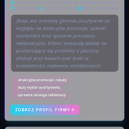
Kostromska 46, 97-300 Piotrków Trybunalski, Polska
09:00–19:00
+48 22 288 59 00
Strona internetowa
Sklep jest oceniany głównie pozytywnie ze
względu na atrakcyjne promocje, szeroki
asortyment oraz sprawne procedury
reklamacyjne. Klienci wskazują jednak na
powtarzające się problemy z jakością
obsługi przy kasach oraz braki w
kompletności zestawów montażowych.
atrakcyjne promocje i rabaty
duży wybór asortymentu
sprawna obsługa reklamacji
ZOBACZ PROFIL FIRMY