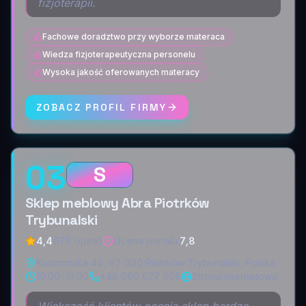
fizjoterapii.
Fachowe doradztwo przy wyborze materaca
Wiedza fizjoterapeutyczna personelu
Wysoka jakość oferowanych materacy
ZOBACZ PROFIL FIRMY
03
S
Sklep meblowy Abra Piotrków
Trybunalski
4,4
(178 opinii)
Ocena portalu
:
7,8
Kostromska 46, 97-300 Piotrków Trybunalski, Polska
10:00–19:00
+48 660 627 608
Strona internetowa