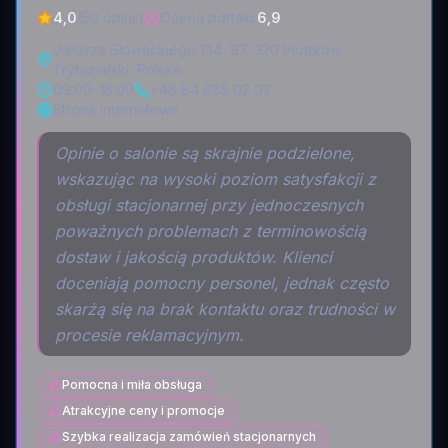
4,0
(50 opinii)
Ocena portalu
:
6,9
Juliusza Słowackiego 134, 97-320 Piotrków
Trybunalski, Polska
09:00–18:00
+48 84 685 02 02
Strona internetowa
Opinie o salonie są skrajnie podzielone,
wskazując na wysoki poziom satysfakcji z
obsługi stacjonarnej przy jednoczesnych
poważnych problemach z terminowością
dostaw i jakością produktów. Klienci
doceniają pomocny personel, jednak często
skarżą się na brak kontaktu oraz trudności w
procesie reklamacyjnym.
Pomocna i miła obsługa
Atrakcyjne ceny i promocje
Szybka realizacja zamówień stacjonarnych