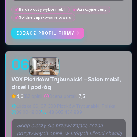
Bardzo duży wybór mebli
Atrakcyjne ceny
Solidne zapakowanie towaru
ZOBACZ PROFIL FIRMY
06
VOX Piotrków Trybunalski – Salon mebli,
drzwi i podłóg
4,6
(82 opinii)
Ocena portalu
:
7,5
Łódzka 66, 97-300 Piotrków Trybunalski, Polska
09:00–18:00
+48 605 454 889
Sklep cieszy się przeważającą liczbą
pozytywnych opinii, w których klienci chwalą