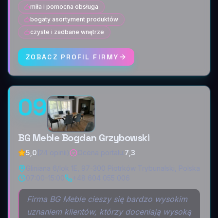
miła i pomocna obsługa
bogaty asortyment produktów
czyste i zadbane wnętrze
ZOBACZ PROFIL FIRMY
09
BG Meble Bogdan Grzybowski
5,0
(24 opinii)
Ocena portalu
:
7,3
Gliniana 6/lok 1E, 97-300 Piotrków Trybunalski, Polska
07:00–15:00
+48 604 055 006
Firma BG Meble cieszy się bardzo wysokim
uznaniem klientów, którzy doceniają wysoką