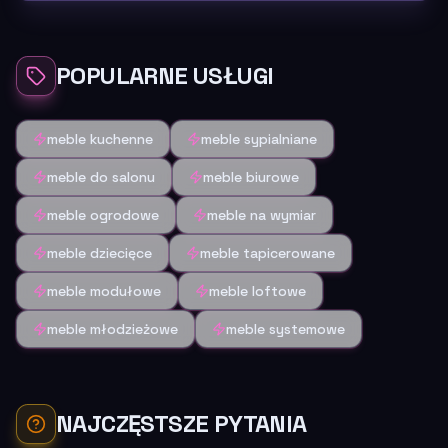
POPULARNE USŁUGI
meble kuchenne
meble sypialniane
meble do salonu
meble biurowe
meble ogrodowe
meble na wymiar
meble dziecięce
meble tapicerowane
meble modułowe
meble loftowe
meble młodzieżowe
meble systemowe
NAJCZĘSTSZE PYTANIA