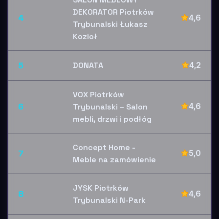
DEKORATOR Piotrków
4
4,6
Trybunalski Łukasz
Kozioł
5
DONATA
4,2
VOX Piotrków
6
4,6
Trybunalski – Salon
mebli, drzwi i podłóg
Concept Home -
7
5,0
Meble na zamówienie
JYSK Piotrków
8
4,6
Trybunalski N-Park