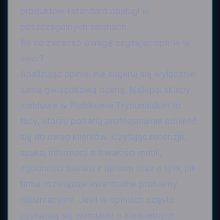
produktów i standard obsługi w
poszczególnych salonach.
Na co zwracać uwagę czytając opinie w
sieci?
Analizując opinie, nie sugeruj się wyłącznie
samą gwiazdkową oceną. Najlepsi sklepy
meblowe w Piotrkowie Trybunalskim to
tacy, którzy potrafią profesjonalnie odnieść
się do uwag klientów. Czytając recenzje,
szukaj informacji o trwałości mebli,
zgodności towaru z opisem oraz o tym, jak
firma rozwiązuje ewentualne problemy
reklamacyjne. Jeśli w opiniach często
pojawiają się wzmianki o konkretnych