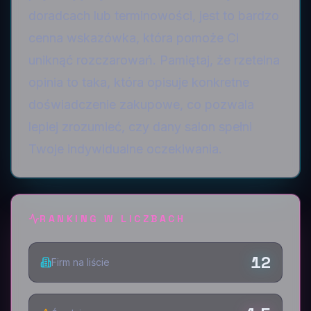
doradcach lub terminowości, jest to bardzo
cenna wskazówka, która pomoże Ci
uniknąć rozczarowań. Pamiętaj, że rzetelna
opinia to taka, która opisuje konkretne
doświadczenie zakupowe, co pozwala
lepiej zrozumieć, czy dany salon spełni
Twoje indywidualne oczekiwania.
RANKING W LICZBACH
12
Firm na liście