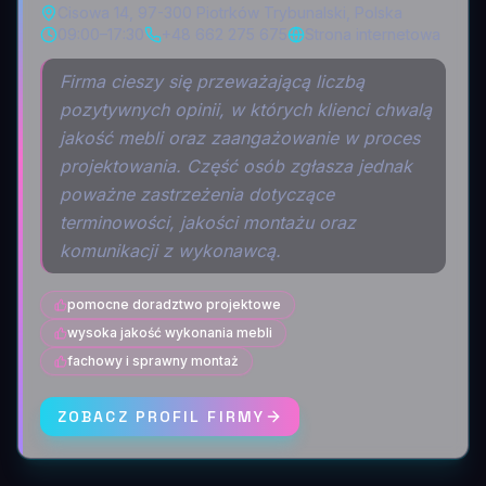
Cisowa 14, 97-300 Piotrków Trybunalski, Polska
09:00–17:30
+48 662 275 675
Strona internetowa
Firma cieszy się przeważającą liczbą
pozytywnych opinii, w których klienci chwalą
jakość mebli oraz zaangażowanie w proces
projektowania. Część osób zgłasza jednak
poważne zastrzeżenia dotyczące
terminowości, jakości montażu oraz
komunikacji z wykonawcą.
pomocne doradztwo projektowe
wysoka jakość wykonania mebli
fachowy i sprawny montaż
ZOBACZ PROFIL FIRMY