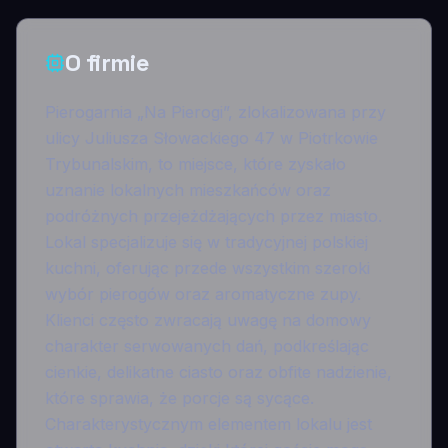
O firmie
Pierogarnia „Na Pierogi”, zlokalizowana przy
ulicy Juliusza Słowackiego 47 w Piotrkowie
Trybunalskim, to miejsce, które zyskało
uznanie lokalnych mieszkańców oraz
podróżnych przejeżdżających przez miasto.
Lokal specjalizuje się w tradycyjnej polskiej
kuchni, oferując przede wszystkim szeroki
wybór pierogów oraz aromatyczne zupy.
Klienci często zwracają uwagę na domowy
charakter serwowanych dań, podkreślając
cienkie, delikatne ciasto oraz obfite nadzienie,
które sprawia, że porcje są sycące.
Charakterystycznym elementem lokalu jest