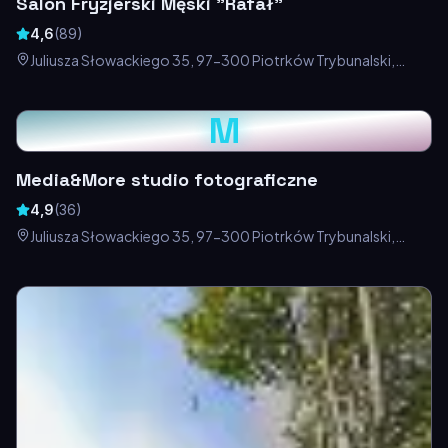
Salon Fryzjerski Męski "Rafał"
4,6
(
89
)
Juliusza Słowackiego 35, 97-300 Piotrków Trybunalski,
Polska
M
Media&More studio fotograficzne
4,9
(
36
)
Juliusza Słowackiego 35, 97-300 Piotrków Trybunalski,
Polska