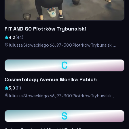
FIT AND GO Piotrków Trybunalski
4,2
(
44
)
Juliusza Słowackiego 66, 97-300 Piotrków Trybunalski,
Polska
C
Cosmetology Avenue Monika Pabich
5,0
(
11
)
Juliusza Słowackiego 66, 97-300 Piotrków Trybunalski,
Polska
S