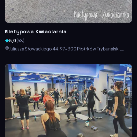
Nietypowa Kwiaciarnia
5,0
(
58
)
Juliusza Słowackiego 44, 97-300 Piotrków Trybunalski,
Polska