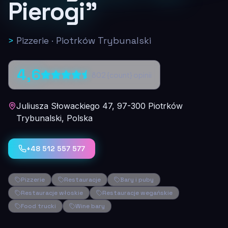
Pierogi"
>
Pizzerie
·
Piotrków Trybunalski
4,6
802
{count} opinii
Juliusza Słowackiego 47, 97-300 Piotrków
Trybunalski, Polska
+48 512 557 577
Pizzerie
Restauracje
Bary i puby
Restauracje włoskie
Restauracje wegańskie
Food trucki
Wine bary