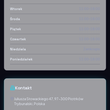
Wtorek
11:00–18:00
Środa
11:00–18:00
Piątek
11:00–18:00
Czwartek
11:00–18:00
Niedziela
Zamknięte
Poniedziałek
11:00–18:00
Kontakt
Juliusza Słowackiego 47, 97-300 Piotrków
Trybunalski, Polska