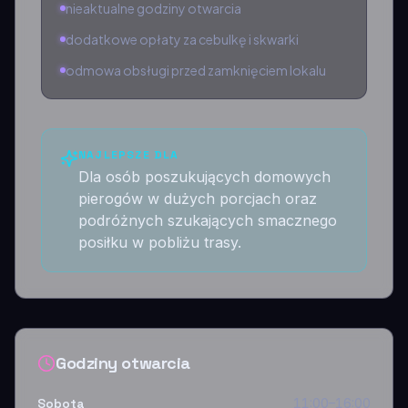
nieaktualne godziny otwarcia
dodatkowe opłaty za cebulkę i skwarki
odmowa obsługi przed zamknięciem lokalu
NAJLEPSZE DLA
Dla osób poszukujących domowych
pierogów w dużych porcjach oraz
podróżnych szukających smacznego
posiłku w pobliżu trasy.
Godziny otwarcia
Sobota
11:00–16:00