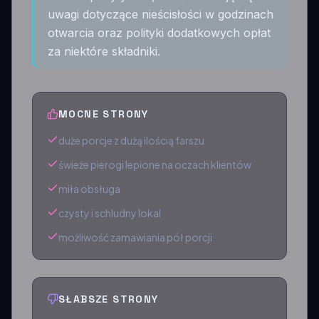
uwagi dotyczące nieścisłości w godzinach
otwarcia oraz polityki dodatkowych opłat
za niektóre składniki.
MOCNE STRONY
duże porcje z dużą ilością farszu
świeże pierogi lepione na oczach klientów
miła obsługa
czysty i schludny lokal
możliwość zamawiania pół porcji
SŁABSZE STRONY