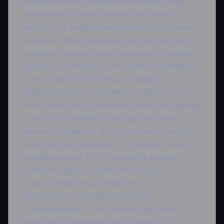
otwarta kuchnia, dzięki której goście mogą
obserwować proces lepienia pierogów na
bieżąco, co buduje atmosferę autentyczności i
świeżości. Wnętrze lokalu oceniane jest jako
schludne i czyste, co w połączeniu z obsługą
sprawia, że miejsce to jest chętnie odwiedzane
przez rodziny oraz osoby szukające
szybkiego, ale jakościowego posiłku. W menu,
obok klasycznych propozycji takich jak pierogi
ruskie czy z mięsem, znajdują się również
warianty na słodko, w tym popularne wśród
gości pierogi z bananem i czekoladą. Dzięki
wysokiej ocenie 4.6/5, opartej na ponad
ośmiuset opiniach, punkt ten stał się
rozpoznawalnym punktem na
gastronomicznej mapie Piotrkowa
Trybunalskiego. Choć zdarzają się głosy
dotyczące organizacji pracy, większość