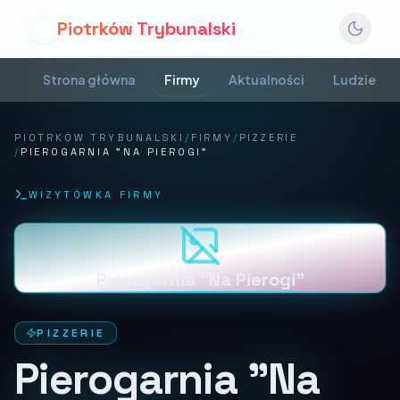
Piotrków Trybunalski
P
Strona główna
Firmy
Aktualności
Ludzie
PIOTRKÓW TRYBUNALSKI
/
FIRMY
/
PIZZERIE
/
PIEROGARNIA "NA PIEROGI"
WIZYTÓWKA FIRMY
Pierogarnia "Na Pierogi"
PIZZERIE
Pierogarnia "Na