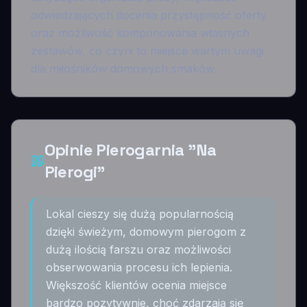
odwiedzających docenia przystępność oferty
oraz możliwość komponowania własnych
zestawów, co czyni to miejsce wartym uwagi
dla miłośników domowych smaków.
Opinie Pierogarnia "Na
Pierogi"
Lokal cieszy się dużą popularnością
dzięki świeżym, domowym pierogom z
dużą ilością farszu oraz możliwości
obserwowania procesu ich lepienia.
Większość klientów ocenia miejsce
bardzo pozytywnie, choć zdarzają się