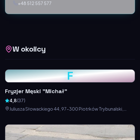
+48 512 557 577
W okolicy
F
Fryzjer Męski "Michał"
4,8
(
37
)
Juliusza Słowackiego 44, 97-300 Piotrków Trybunalski,
Polska