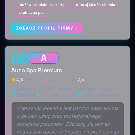
możliwość płatności kartą
dobrej jakości chemia
skuteczna piana
ZOBACZ PROFIL FIRMY
06
A
Auto Spa Premium
4,8
(38 opinii)
Ocena portalu
:
7,5
Sadowa 8, 97-300 Piotrków Trybunalski, Polska
Zamknięte
+48 790 792 346
Strona internetowa
Większość klientów jest bardzo zadowolona
z jakości usług oraz profesjonalnego
podejścia personelu. Zdarzają się jednak
negatywne opinie dotyczące nieskutecznego