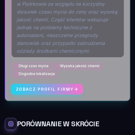
w Piotrkowie ze względu na korzystny
stosunek czasu mycia do ceny oraz wysoką
jakość chemii. Część klientów wskazuje
jednak na problemy techniczne z
automatami, nieszczelne przegrody
stanowisk oraz przypadki zabrudzenia
odzieży środkami chemicznymi.
Długi czas mycia
Wysoka jakość chemii
Dogodna lokalizacja
ZOBACZ PROFIL FIRMY
PORÓWNANIE W SKRÓCIE