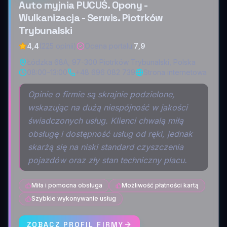
Auto myjnia PUCUŚ. Opony -
Wulkanizacja - Serwis. Piotrków
Trybunalski
4,4
(225 opinii)
Ocena portalu
:
7,9
Łódzka 68A, 97-300 Piotrków Trybunalski, Polska
08:00–13:00
+48 696 082 739
Strona internetowa
Opinie o firmie są skrajnie podzielone,
wskazując na dużą niespójność w jakości
świadczonych usług. Klienci chwalą miłą
obsługę i dostępność usług od ręki, jednak
skarżą się na niski standard czyszczenia
pojazdów oraz zły stan techniczny placu.
Miła i pomocna obsługa
Możliwość płatności kartą
Szybkie wykonywanie usług
ZOBACZ PROFIL FIRMY