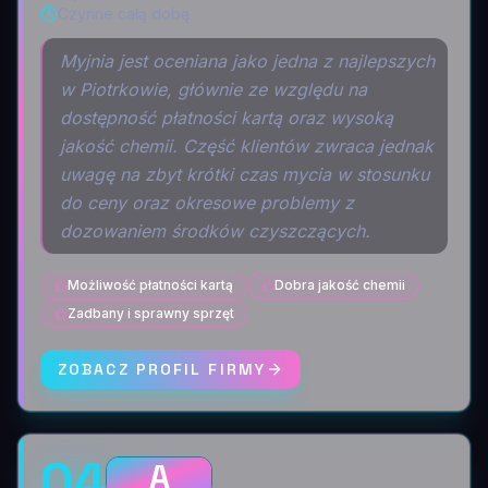
Czynne całą dobę
Myjnia jest oceniana jako jedna z najlepszych
w Piotrkowie, głównie ze względu na
dostępność płatności kartą oraz wysoką
jakość chemii. Część klientów zwraca jednak
uwagę na zbyt krótki czas mycia w stosunku
do ceny oraz okresowe problemy z
dozowaniem środków czyszczących.
Możliwość płatności kartą
Dobra jakość chemii
Zadbany i sprawny sprzęt
ZOBACZ PROFIL FIRMY
04
A