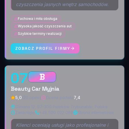
czyszczenia jasnych wnętrz samochodów.
Fachowa i miła obsługa
Wysoka jakość czyszczenia aut
Szybkie terminy realizacji
ZOBACZ PROFIL FIRMY
07
B
Beauty Car Myjnia
5,0
(20 opinii)
Ocena portalu
:
7,4
Gliniana 12, 97-300 Piotrków Trybunalski, Polska
Zamknięte
+48 500 022 089
Strona internetowa
Klienci oceniają usługi jako profesjonalne i