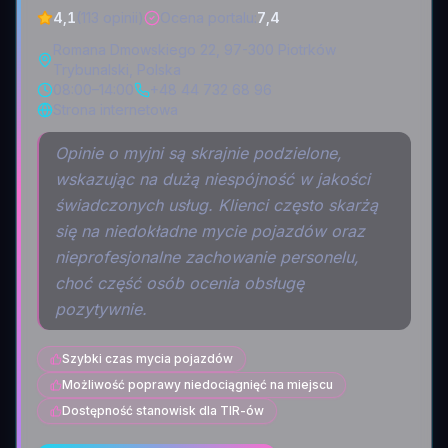
4,1
(113 opinii)
Ocena portalu
:
7,4
Romana Dmowskiego 22, 97-300 Piotrków
Trybunalski, Polska
08:00–14:00
+48 44 732 68 96
Strona internetowa
Opinie o myjni są skrajnie podzielone,
wskazując na dużą niespójność w jakości
świadczonych usług. Klienci często skarżą
się na niedokładne mycie pojazdów oraz
nieprofesjonalne zachowanie personelu,
choć część osób ocenia obsługę
pozytywnie.
Szybki czas mycia pojazdów
Możliwość poprawy niedociągnięć na miejscu
Dostępność stanowisk dla TIR-ów