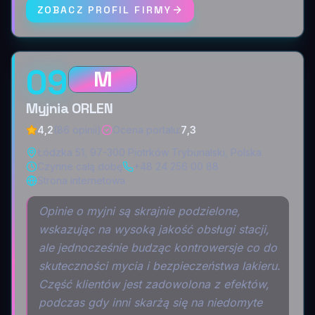
ZOBACZ PROFIL FIRMY
09
M
Myjnia ORLEN
4,2
(86 opinii)
Ocena portalu
:
7,3
Łódzka 51, 97-300 Piotrków Trybunalski, Polska
Czynne całą dobę
+48 24 256 00 88
Strona internetowa
Opinie o myjni są skrajnie podzielone,
wskazując na wysoką jakość obsługi stacji,
ale jednocześnie budząc kontrowersje co do
skuteczności mycia i bezpieczeństwa lakieru.
Część klientów jest zadowolona z efektów,
podczas gdy inni skarżą się na niedomyte