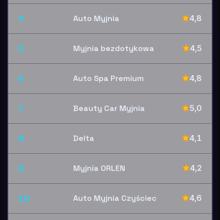
4
Auto Myjnia
4,8
5
Myjnia bezdotykowa
4,5
6
Auto Spa Premium
4,8
7
Beauty Car Myjnia
5,0
8
Delta
4,1
9
Myjnia ORLEN
4,2
10
Auto Myjnia Czyściec
4,6