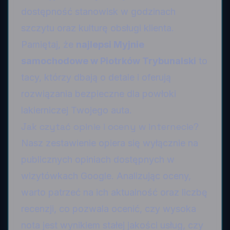
dostępność stanowisk w godzinach
szczytu oraz kulturę obsługi klienta.
Pamiętaj, że
najlepsi Myjnie
samochodowe w Piotrków Trybunalski
to
tacy, którzy dbają o detale i oferują
rozwiązania bezpieczne dla powłoki
lakierniczej Twojego auta.
Jak czytać opinie i oceny w internecie?
Nasz zestawienie opiera się wyłącznie na
publicznych opiniach dostępnych w
wizytówkach Google. Analizując oceny,
warto patrzeć na ich aktualność oraz liczbę
recenzji, co pozwala ocenić, czy wysoka
nota jest wynikiem stałej jakości usług, czy