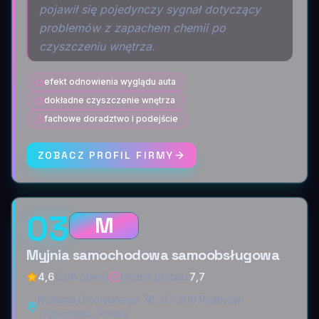
pojawił się pojedynczy sygnał dotyczący
problemów z zapachem chemii po
czyszczeniu wnętrza.
efekt odnowienia wyglądu auta
dokładne czyszczenie wnętrza
fachowe doradztwo i podejście
ZOBACZ PROFIL FIRMY
03
M
Myjnia samochodowa samoobsługowa
4,6
(208 opinii)
Ocena portalu
:
7,7
Romana Dmowskiego 78, 97-300 Piotrków
Trybunalski, Polska