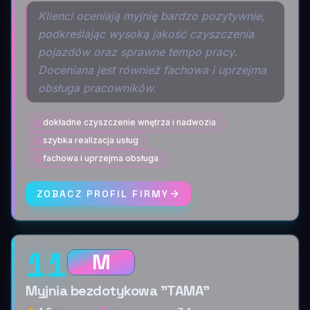
Klienci oceniają myjnię bardzo pozytywnie,
podkreślając wysoką jakość czyszczenia
pojazdów oraz sprawne tempo pracy.
Doceniana jest również fachowa i uprzejma
obsługa pracowników.
dokładne czyszczenie wnętrza i nadwozia
szybka realizacja usług
fachowa i uprzejma obsługa
ZOBACZ PROFIL FIRMY
11
M
Myjnia bezdotykowa "TAMA"