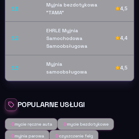
Myjnia bezdotykowa
11
4,5
"TAMA"
EHRLE Myjnia
12
4,4
Samochodowa
Samoobsługowa
Myjnia
13
4,5
samoobsługowa
POPULARNE USŁUGI
mycie ręczne auta
mycie bezdotykowe
myjnia parowa
czyszczenie felg