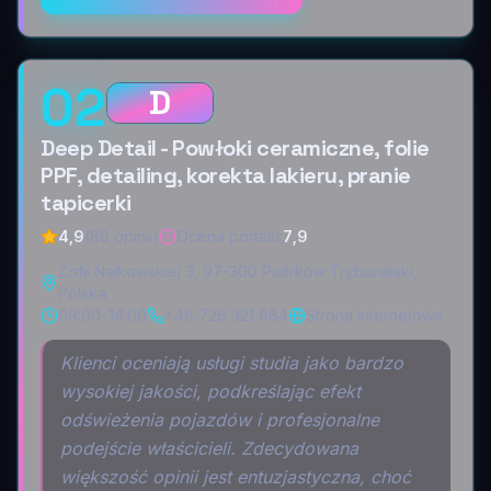
02
D
Deep Detail - Powłoki ceramiczne, folie
PPF, detailing, korekta lakieru, pranie
tapicerki
4,9
(88 opinii)
Ocena portalu
:
7,9
Zofii Nałkowskiej 3, 97-300 Piotrków Trybunalski,
Polska
09:00–14:00
+48 726 321 684
Strona internetowa
Klienci oceniają usługi studia jako bardzo
wysokiej jakości, podkreślając efekt
odświeżenia pojazdów i profesjonalne
podejście właścicieli. Zdecydowana
większość opinii jest entuzjastyczna, choć