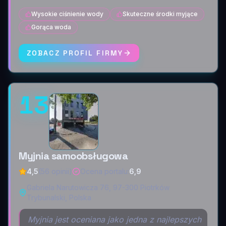
Wysokie ciśnienie wody
Skuteczne środki myjące
Gorąca woda
ZOBACZ PROFIL FIRMY
13
Myjnia samoobsługowa
4,5
(56 opinii)
Ocena portalu
:
6,9
Gabriela Narutowicza 76, 97-300 Piotrków
Trybunalski, Polska
Myjnia jest oceniana jako jedna z najlepszych