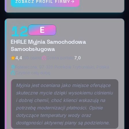
ZOBACZ PROFIL FIRMY
12
E
EHRLE Myjnia Samochodowa
Samoobsługowa
4,4
(60 opinii)
Ocena portalu
:
7,0
Folwarczna, 97-320 Piotrków Trybunalski, Polska
Czynne całą dobę
Myjnia jest oceniana jako miejsce oferujące
skuteczne mycie dzięki wysokiemu ciśnieniu
i dobrej chemii, choć klienci wskazują na
potrzebę modernizacji płatności. Opinie
dotyczące temperatury wody oraz
dostępności aktywnej piany są podzielone.