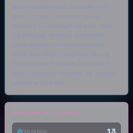
jedynie pojedynczych, przypadkowych
opinii. Czytając komentarze, szukaj
informacji o konkretnych usługach, które
Cię interesują, takich jak woskowanie,
pranie tapicerki czy mycie podwozia.
Dzięki temu łatwiej podejmiesz decyzję,
która myjnia w Piotrkowie Trybunalskim
będzie najlepszym wyborem dla Twojego
pojazdu w 2026 roku.
RANKING W LICZBACH
13
Firm na liście