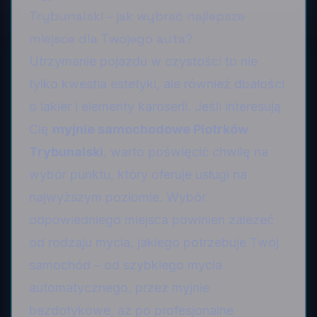
Trybunalski – jak wybrać najlepsze
miejsce dla Twojego auta?
Utrzymanie pojazdu w czystości to nie
tylko kwestia estetyki, ale również dbałości
o lakier i elementy karoserii. Jeśli interesują
Cię
myjnie samochodowe Piotrków
Trybunalski
, warto poświęcić chwilę na
wybór punktu, który oferuje usługi na
najwyższym poziomie. Wybór
odpowiedniego miejsca powinien zależeć
od rodzaju mycia, jakiego potrzebuje Twój
samochód – od szybkiego mycia
automatycznego, przez myjnie
bezdotykowe, aż po profesjonalne