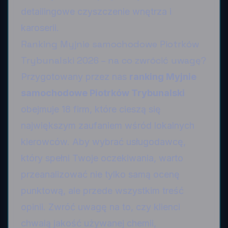
detailingowe czyszczenie wnętrza i
karoserii.
Ranking Myjnie samochodowe Piotrków
Trybunalski 2026 – na co zwrócić uwagę?
Przygotowany przez nas
ranking Myjnie
samochodowe Piotrków Trybunalski
obejmuje 18 firm, które cieszą się
największym zaufaniem wśród lokalnych
kierowców. Aby wybrać usługodawcę,
który spełni Twoje oczekiwania, warto
przeanalizować nie tylko samą ocenę
punktową, ale przede wszystkim treść
opinii. Zwróć uwagę na to, czy klienci
chwalą jakość używanej chemii,