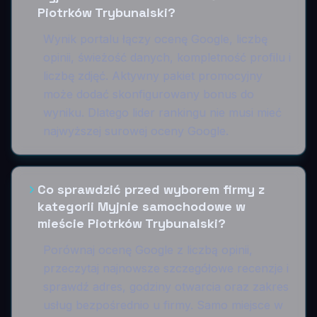
Piotrków Trybunalski?
Wynik portalu łączy ocenę Google, liczbę
opinii, świeżość danych, kompletność profilu i
liczbę zdjęć. Aktywny pakiet promocyjny
może dodać skonfigurowany bonus do
wyniku. Dlatego lider rankingu nie musi mieć
najwyższej surowej oceny Google.
Co sprawdzić przed wyborem firmy z
kategorii Myjnie samochodowe w
mieście Piotrków Trybunalski?
Porównaj ocenę Google z liczbą opinii,
przeczytaj najnowsze szczegółowe recenzje i
sprawdź adres, godziny otwarcia oraz zakres
usług bezpośrednio u firmy. Samo miejsce w