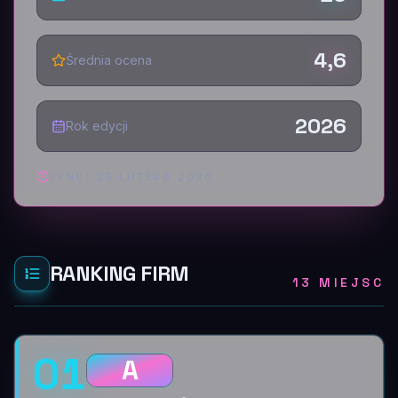
4,6
Średnia ocena
2026
Rok edycji
SYNC:
23 LUTEGO 2026
RANKING FIRM
13 MIEJSC
01
A