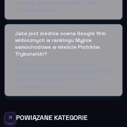
rankingu powinno być jednym z kilku
kryteriów decyzji.
Jaka jest średnia ocena Google firm
widocznych w rankingu Myjnie
samochodowe w mieście Piotrków
Trybunalski?
Średnia ocena Google dla 13 pozycji
widocznych w rankingu wynosi 4.6/5. Warto
interpretować ją razem z liczbą opinii
poszczególnych firm.
POWIĄZANE KATEGORIE