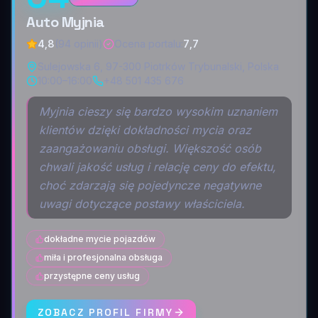
Auto Myjnia
4,8
(94 opinii)
Ocena portalu
:
7,7
Sulejowska 6, 97-300 Piotrków Trybunalski, Polska
10:00–16:00
+48 501 435 676
Myjnia cieszy się bardzo wysokim uznaniem
klientów dzięki dokładności mycia oraz
zaangażowaniu obsługi. Większość osób
chwali jakość usług i relację ceny do efektu,
choć zdarzają się pojedyncze negatywne
uwagi dotyczące postawy właściciela.
dokładne mycie pojazdów
miła i profesjonalna obsługa
przystępne ceny usług
ZOBACZ PROFIL FIRMY