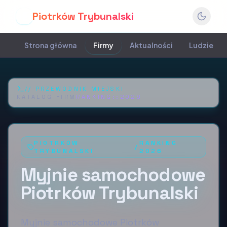
Piotrków Trybunalski
P
Strona główna
Firmy
Aktualności
Ludzie
//
PRZEWODNIK MIEJSKI
KATALOG FIRM
RANKING::
2026
PIOTRKÓW
RANKING
/
TRYBUNALSKI
2026
Myjnie samochodowe
Piotrków Trybunalski
Myjnie samochodowe Piotrków