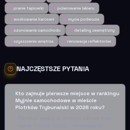
pranie tapicerki
polerowanie lakieru
woskowanie karoserii
mycie podwozia
ozonowanie samochodu
detailing zewnętrzny
czyszczenie wnętrza
renowacja reflektorów
NAJCZĘSTSZE PYTANIA
Kto zajmuje pierwsze miejsce w rankingu
Myjnie samochodowe w mieście
Piotrków Trybunalski w 2026 roku?
Pierwsze miejsce w rankingu zajmuje Auto
myjnia PUCUŚ. Opony - Wulkanizacja -