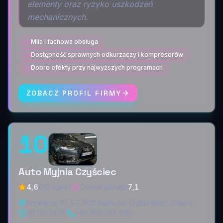
elementy oraz ryzyko uszkodzeń
mechanicznych.
Miła i fachowa obsługa
Dostępność sprawnych odkurzaczy i kompresorów
Dobre efekty przy najwyższych programach
ZOBACZ PROFIL FIRMY
10
Auto Myjnia Czyściec
4,6
(30 opinii)
Ocena portalu
:
7,1
Przeskok 10, 97-300 Piotrków Trybunalski, Polska
08:00–16:00
+48 885 555 830