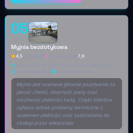
05
Myjnia bezdotykowa
4,5
(140 opinii)
Ocena portalu
:
7,6
Łódzka 55A, 97-320 Piotrków Trybunalski, Polska
Czynne całą dobę
Strona internetowa
Myjnia jest oceniana głównie pozytywnie za
jakość chemii, obecność piany oraz
możliwość płatności kartą. Część klientów
zgłasza jednak problemy techniczne z
systemem płatności oraz zastrzeżenia do
obsługi przez właściciela.