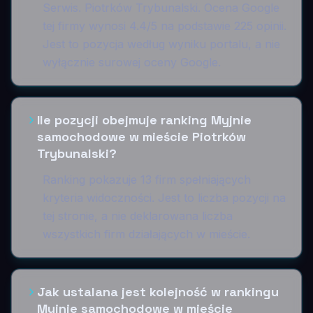
Serwis. Piotrków Trybunalski. Ocena Google
tej firmy wynosi 4.4/5 na podstawie 225 opinii.
Jest to pozycja według wyniku portalu, a nie
wyłącznie surowej oceny Google.
Ile pozycji obejmuje ranking Myjnie
samochodowe w mieście Piotrków
Trybunalski?
Ranking pokazuje 13 firm spełniających
kryteria widoczności. Jest to liczba pozycji na
tej stronie, a nie deklarowana liczba
wszystkich firm działających w mieście.
Jak ustalana jest kolejność w rankingu
Myjnie samochodowe w mieście