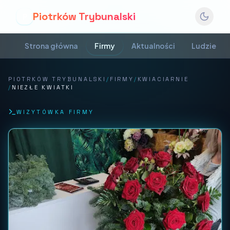
Piotrków Trybunalski
P
Strona główna
Firmy
Aktualności
Ludzie
PIOTRKÓW TRYBUNALSKI
/
FIRMY
/
KWIACIARNIE
/
NIEZŁE KWIATKI
WIZYTÓWKA FIRMY