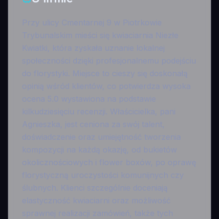
Przy ulicy Cmentarnej 9 w Piotrkowie
Trybunalskim mieści się kwiaciarnia Niezłe
Kwiatki, która zyskała uznanie lokalnej
społeczności dzięki profesjonalnemu podejściu
do florystyki. Miejsce to cieszy się doskonałą
opinią wśród klientów, co potwierdza wysoka
ocena 5.0 wystawiona na podstawie
kilkudziesięciu recenzji. Właścicielka, pani
Agnieszka, jest ceniona za swój talent,
doświadczenie oraz umiejętność tworzenia
kompozycji na każdą okazję, od bukietów
okolicznościowych i flower boxów, po oprawę
florystyczną uroczystości komunijnych czy
ślubnych. Klienci szczególnie doceniają
elastyczność kwiaciarni oraz możliwość
sprawnej realizacji zamówień, także tych