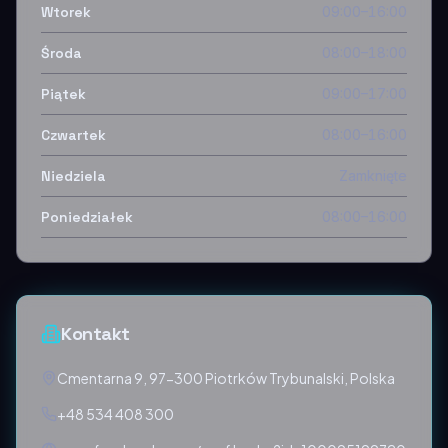
Wtorek
09:00–16:00
Środa
08:00–18:00
Piątek
09:00–17:00
Czwartek
08:00–16:00
Niedziela
Zamknięte
Poniedziałek
08:00–16:00
Kontakt
Cmentarna 9, 97-300 Piotrków Trybunalski, Polska
+48 534 408 300