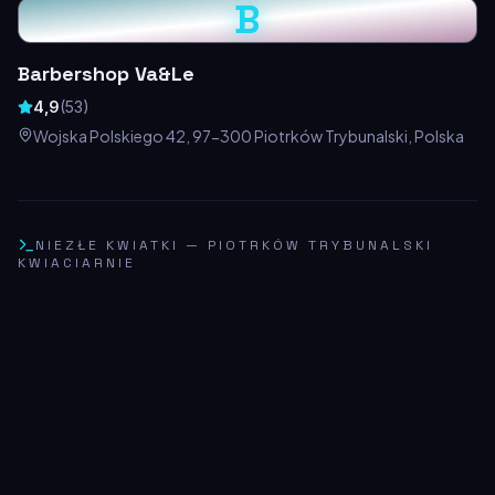
B
Barbershop Va&Le
4,9
(
53
)
Wojska Polskiego 42, 97-300 Piotrków Trybunalski, Polska
NIEZŁE KWIATKI
—
PIOTRKÓW TRYBUNALSKI
KWIACIARNIE