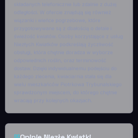
składanych telefonicznie lub zdalnie z dużej
odległości. W ofercie znajdują się również
wiązanki i wieńce pogrzebowe, które
przygotowywane są z dbałością o detale i
świeżość kwiatów. Osoby korzystające z usług
Niezłych Kwiatków podkreślają życzliwość
obsługi, która chętnie doradza w wyborze
odpowiednich roślin, oraz terminowość
dostaw. Dzięki indywidualnemu podejściu do
każdego zlecenia, kwiaciarnia stała się dla
wielu mieszkańców Piotrkowa Trybunalskiego
sprawdzonym miejscem, do którego chętnie
wracają przy kolejnych okazjach.
Opinie Niezłe Kwiatki