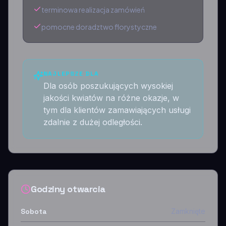
terminowa realizacja zamówień
pomocne doradztwo florystyczne
NAJLEPSZE DLA
Dla osób poszukujących wysokiej
jakości kwiatów na różne okazje, w
tym dla klientów zamawiających usługi
zdalnie z dużej odległości.
Godziny otwarcia
Sobota
Zamknięte