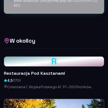
www.facebook.com/profile.php?id=100095199720
892
W okolicy
R
Restauracja Pod Kasztanami
4,5
(
170
)
Cmentarna 1, Wojska Polskiego 41, 97-300 Piotrków
Trybunalski, Polska