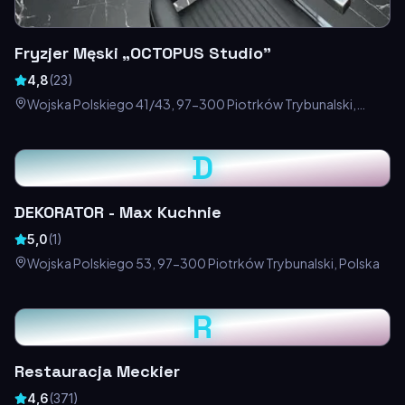
Fryzjer Męski „OCTOPUS Studio”
4,8
(
23
)
Wojska Polskiego 41/43, 97-300 Piotrków Trybunalski,
Polska
D
DEKORATOR - Max Kuchnie
5,0
(
1
)
Wojska Polskiego 53, 97-300 Piotrków Trybunalski, Polska
R
Restauracja Meckier
4,6
(
371
)