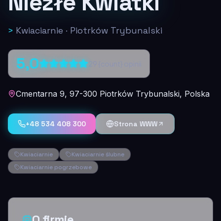
Niezłe Kwiatki
>
Kwiaciarnie
·
Piotrków Trybunalski
5,0
29
{count} opinii
Cmentarna 9, 97-300 Piotrków Trybunalski, Polska
+48 534 408 300
Strona WWW
Kwiaciarnie
Kwiaciarnie ślubne
Kwiaciarnie pogrzebowe
O firmie