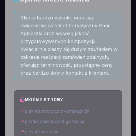
Klienci bardzo wysoko oceniają
kwiaciarnię za talent florystyczny Pani
Agnieszki oraz wysoką jakość
przygotowywanych kompozycji.
Kwiaciarnia cieszy się dużym zaufaniem w
zakresie realizacji zamówień zdalnych,
oferując terminowość, przystępne ceny
oraz bardzo dobry kontakt z klientem.
MOCNE STRONY
piękne i estetyczne kompozycje
profesjonalna obsługa zdalna
przystępne ceny