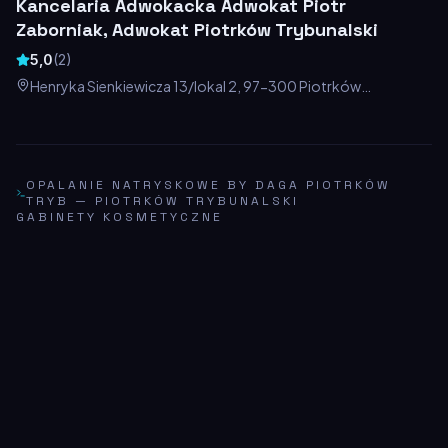
Kancelaria Adwokacka Adwokat Piotr
Zaborniak, Adwokat Piotrków Trybunalski
5,0
(
2
)
Henryka Sienkiewicza 13/lokal 2, 97-300 Piotrków
Trybunalski, Polska
OPALANIE NATRYSKOWE BY DAGA PIOTRKÓW
TRYB
—
PIOTRKÓW TRYBUNALSKI
GABINETY KOSMETYCZNE