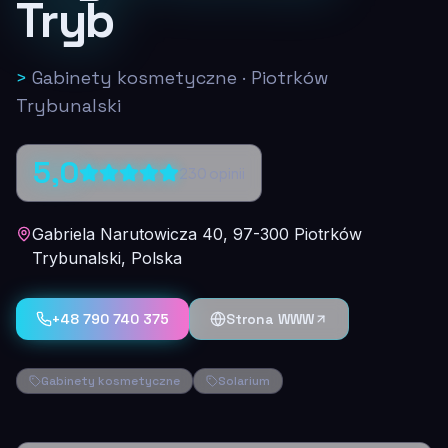
Tryb
>
Gabinety kosmetyczne
·
Piotrków
Trybunalski
5,0
230
opinii
Gabriela Narutowicza 40, 97-300 Piotrków
Trybunalski, Polska
+48 790 740 375
Strona WWW
Gabinety kosmetyczne
Solarium