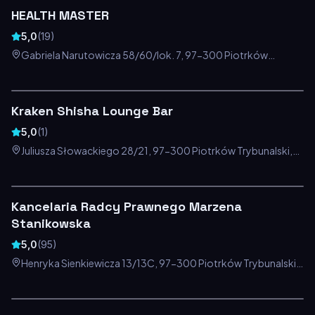
HEALTH MASTER
5,0
(
19
)
Gabriela Narutowicza 58/60/lok. 7, 97-300 Piotrków
Trybunalski, Polska
Kraken Shisha Lounge Bar
5,0
(
1
)
Juliusza Słowackiego 28/21, 97-300 Piotrków Trybunalski,
Polska
Kancelaria Radcy Prawnego Marzena
Stanikowska
5,0
(
95
)
Henryka Sienkiewicza 13/13C, 97-300 Piotrków Trybunalski,
Polska