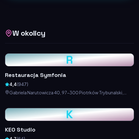
W okolicy
R
Restauracja Symfonia
4,4
(
947
)
Gabriela Narutowicza 40, 97-300 Piotrków Trybunalski,
Polska
K
KEO Studio
4,7
(
64
)