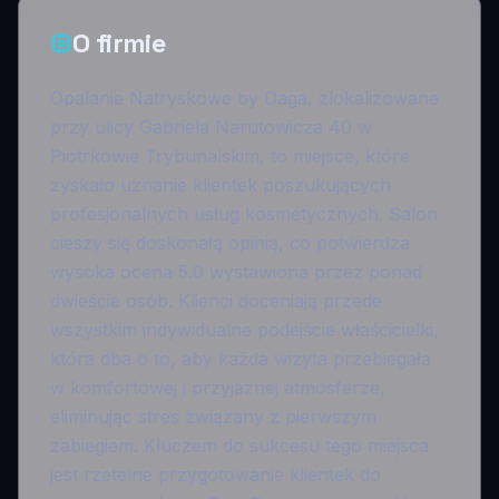
O firmie
Opalanie Natryskowe by Daga, zlokalizowane
przy ulicy Gabriela Narutowicza 40 w
Piotrkowie Trybunalskim, to miejsce, które
zyskało uznanie klientek poszukujących
profesjonalnych usług kosmetycznych. Salon
cieszy się doskonałą opinią, co potwierdza
wysoka ocena 5.0 wystawiona przez ponad
dwieście osób. Klienci doceniają przede
wszystkim indywidualne podejście właścicielki,
która dba o to, aby każda wizyta przebiegała
w komfortowej i przyjaznej atmosferze,
eliminując stres związany z pierwszym
zabiegiem. Kluczem do sukcesu tego miejsca
jest rzetelne przygotowanie klientek do