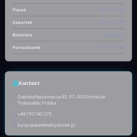
Piątek
08:00–19:30
Czwartek
08:00–19:30
Niedziela
Zamknięte
Poniedziałek
08:00–19:30
Kontakt
Gabriela Narutowicza 40, 97-300 Piotrków
Trybunalski, Polska
+48 790 740 375
kursyopalanienatryskowe.pl