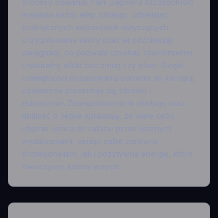
procesu opalania. Pani Dagmara szczegółowo
wyjaśnia każdy etap zabiegu, udzielając
praktycznych wskazówek dotyczących
przygotowania skóry oraz jej późniejszej
pielęgnacji, co pozwala uzyskać równomierny
i naturalny efekt bez smug czy plam. Dzięki
umiejętności dopasowania odcienia do karnacji,
opalenizna prezentuje się zdrowo i
estetycznie. Zaangażowanie w obsługę oraz
dbałość o detale sprawiają, że wiele osób
chętnie wraca do salonu przed ważnymi
wydarzeniami, ceniąc sobie zarówno
profesjonalizm, jak i pozytywną energię, która
towarzyszy każdej wizycie.