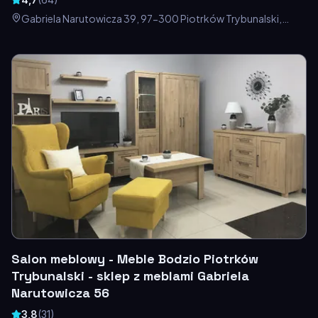
Gabriela Narutowicza 39, 97-300 Piotrków Trybunalski,
Polska
Salon meblowy - Meble Bodzio Piotrków
Trybunalski - sklep z meblami Gabriela
Narutowicza 56
3,8
(
31
)