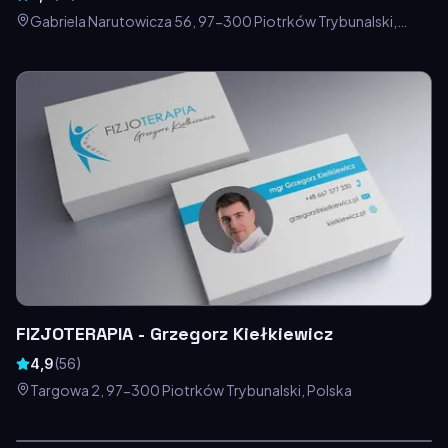
Gabriela Narutowicza 56, 97-300 Piotrków Trybunalski,
Polska
FIZJOTERAPIA - Grzegorz Kiełkiewicz
4,9
(
56
)
Targowa 2, 97-300 Piotrków Trybunalski, Polska