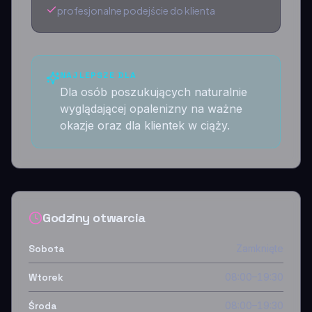
profesjonalne podejście do klienta
NAJLEPSZE DLA
Dla osób poszukujących naturalnie
wyglądającej opalenizny na ważne
okazje oraz dla klientek w ciąży.
Godziny otwarcia
Sobota
Zamknięte
Wtorek
08:00–19:30
Środa
08:00–19:30