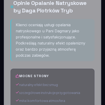
Opinie Opalanie Natryskowe
by Daga Piotrków Tryb
Klienci oceniają usługi opalania
natryskowego u Pani Dagmary jako
profesjonalne i satysfakcjonujące.
Podkreślają naturalny efekt opalenizny
oraz bardzo przyjazną atmosferę
podczas zabiegów.
MOCNE STRONY
naturalny efekt bez smug
szczegółowe instrukcje przygotowania
miła i komfortowa atmosfera