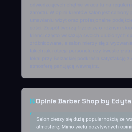
odwiedzających chętnie wraca tu na regularn
zarostu. W opinii klientów salon jest cenion
umawianiu wizyt oraz profesjonalne podejści
gości. Zespół tworzą fryzjerzy o różnym sto
klienci często wskazują swoich ulubionych sp
zróżnicowane, a salon mierzy się z wyzwania
takich jak rotacja personelu czy kwestie pła
lokal przy Belzackiej podkreśla satysfakcj
atmosferę panującą wewnątrz.
Opinie Barber Shop by Edyta
Salon cieszy się dużą popularnością ze w
atmosferę. Mimo wielu pozytywnych opinii,