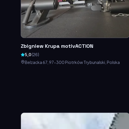
Zbigniew Krupa motivACTION
5,0
(
26
)
Belzacka 67, 97-300 Piotrków Trybunalski, Polska