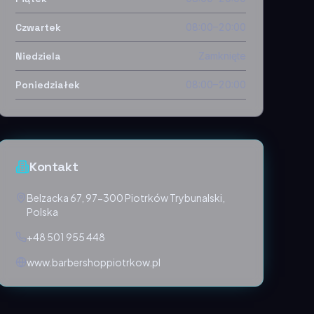
Czwartek
08:00–20:00
Niedziela
Zamknięte
Poniedziałek
08:00–20:00
Kontakt
Belzacka 67, 97-300 Piotrków Trybunalski,
Polska
+48 501 955 448
www.barbershoppiotrkow.pl