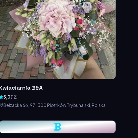
Kwiaciarnia B&A
5,0
(
12
)
Belzacka 66, 97-300 Piotrków Trybunalski, Polska
B