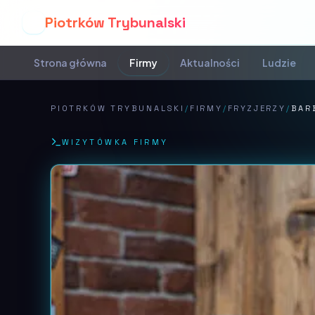
Piotrków Trybunalski
P
Strona główna
Firmy
Aktualności
Ludzie
PIOTRKÓW TRYBUNALSKI
/
FIRMY
/
FRYZJERZY
/
BAR
WIZYTÓWKA FIRMY