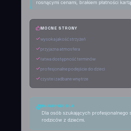
rosnącymi cenami, brakiem płatności kartą
MOCNE STRONY
wysoka jakość strzyżeń
przyjazna atmosfera
łatwa dostępność terminów
profesjonalne podejście do dzieci
czyste i zadbane wnętrze
NAJLEPSZE DLA
Dla osób szukających profesjonalnego s
rodziców z dziećmi.