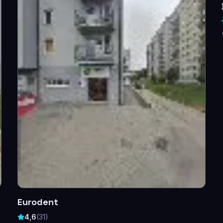
Eurodent
4,6
(
31
)