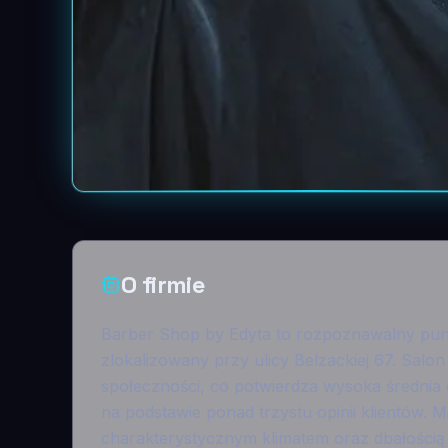
O firmie
Barber Shop by Edyta to rozpoznawalny pun
zlokalizowany przy ulicy Belzackiej 67. Salon
społeczności, co potwierdza wysoka średnia
na podstawie ponad trzystu opinii klientów. M
charakterystycznym klimatem oraz dbałością 