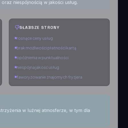
 oraz niespójnością w jakości usług.
SŁABSZE STRONY
rosnące ceny usług
brak możliwości płatności kartą
opóźnienia w punktualności
niespójna jakość usług
faworyzowanie znajomych fryzjera
trzyżenia w luźnej atmosferze, w tym dla