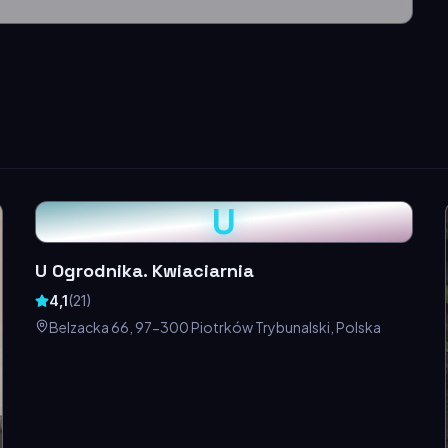
U
U Ogrodnika. Kwiaciarnia
4,1
(
21
)
Belzacka 66, 97-300 Piotrków Trybunalski, Polska