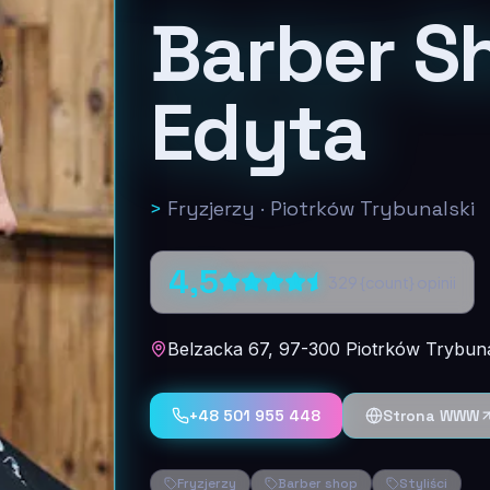
Barber S
Edyta
>
Fryzjerzy
·
Piotrków Trybunalski
4,5
329
{count} opinii
Belzacka 67, 97-300 Piotrków Trybuna
+48 501 955 448
Strona WWW
Fryzjerzy
Barber shop
Styliści