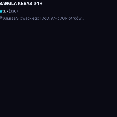
BANGLA KEBAB 24H
3,7
(
336
)
Juliusza Słowackiego 108D, 97-300 Piotrków
Trybunalski, Polska