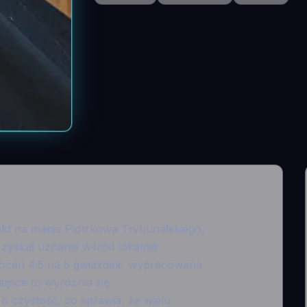
kt na mapie Piotrkowa Trybunalskiego,
 zyskał uznanie wśród lokalnej
 ocen 4.5 na 5 gwiazdek, wypracowana
iejsce to wyróżnia się
o czystość, co sprawia, że wielu