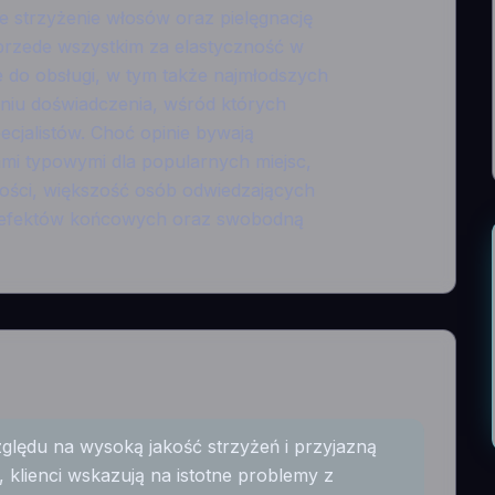
e strzyżenie włosów oraz pielęgnację
y przede wszystkim za elastyczność w
e do obsługi, w tym także najmłodszych
pniu doświadczenia, wśród których
ecjalistów. Choć opinie bywają
mi typowymi dla popularnych miejsc,
tności, większość osób odwiedzających
ę z efektów końcowych oraz swobodną
zględu na wysoką jakość strzyżeń i przyjazną
 klienci wskazują na istotne problemy z