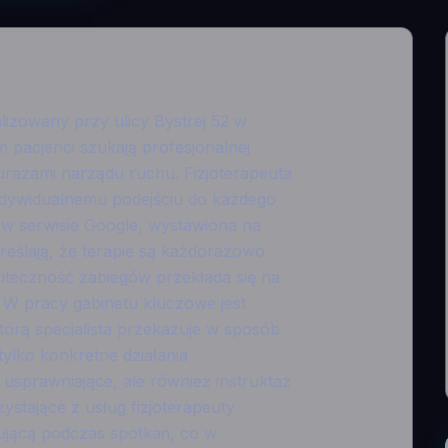
alizowany przy ulicy Bystrej 52 w
m pacjenci szukają profesjonalnej
razami narządu ruchu. Fizjoterapeuta
indywidualnemu podejściu do każdego
w serwisie Google, wystawiona na
dkreślają, że terapie są każdorazowo
teczność zabiegów przekłada się na
 W pracy gabinetu kluczowe jest
órą specjalista przekazuje w sposób
tylko konkretne działania
 usprawniające, ale również instruktaż
stające z usług fizjoterapeuty
ującą podczas spotkań, co w