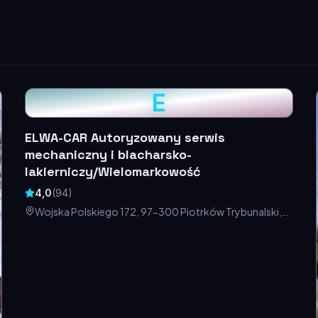
E
ELWA-CAR Autoryzowany serwis
mechaniczny i blacharsko-
lakierniczy/Wielomarkowość
4,0
(
94
)
Wojska Polskiego 172, 97-300 Piotrków Trybunalski,
Polska