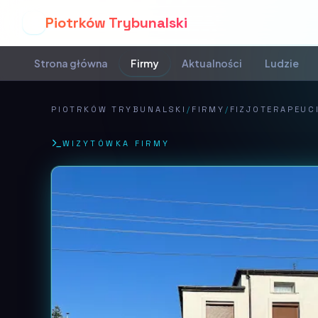
Piotrków Trybunalski
P
Strona główna
Firmy
Aktualności
Ludzie
PIOTRKÓW TRYBUNALSKI
/
FIRMY
/
FIZJOTERAPEUC
WIZYTÓWKA FIRMY