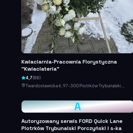
Kwiaciarnia-Pracownia Florystyczna
"Kwiaciateria"
4,7
(
88
)
Twardosławicka 6, 97-300 Piotrków Trybunalski,
Polska
A
Autoryzowany serwis FORD Quick Lane
Piotrków Trybunalski Porczyński i s-ka