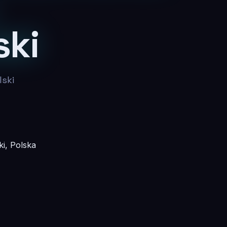
ski
lski
i, Polska