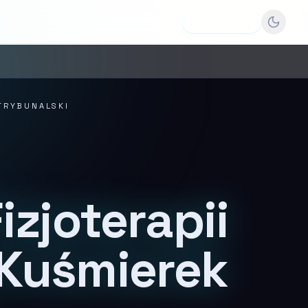
Dodaj firmę
 TRYBUNALSKI
izjoterapii
Kuśmierek