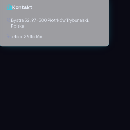
Kontakt
Bystra 52, 97-300 Piotrków Trybunalski,
Polska
+48 512 988 166