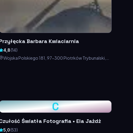
Przyłęcka Barbara Kwiaciarnia
4,8
(
14
)
Wojska Polskiego 181, 97-300 Piotrków Trybunalski,
Polska
C
Czułość Światła Fotografia • Ela Jażdż
5,0
(
53
)