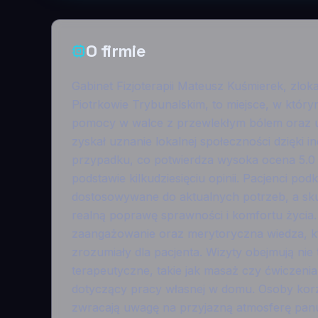
O firmie
Gabinet Fizjoterapii Mateusz Kuśmierek, zlok
Piotrkowie Trybunalskim, to miejsce, w który
pomocy w walce z przewlekłym bólem oraz u
zyskał uznanie lokalnej społeczności dzięki 
przypadku, co potwierdza wysoka ocena 5.0 
podstawie kilkudziesięciu opinii. Pacjenci po
dostosowywane do aktualnych potrzeb, a sku
realną poprawę sprawności i komfortu życia.
zaangażowanie oraz merytoryczna wiedza, kt
zrozumiały dla pacjenta. Wizyty obejmują nie 
terapeutyczne, takie jak masaż czy ćwiczenia
dotyczący pracy własnej w domu. Osoby korzy
zwracają uwagę na przyjazną atmosferę pan