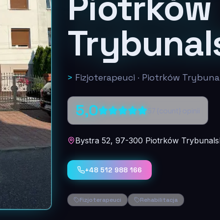
Piotrków
Trybunal
>
Fizjoterapeuci
·
Piotrków Trybuna
5,0
57
{count} opinii
Bystra 52, 97-300 Piotrków Trybunalsk
+48 512 988 166
Fizjoterapeuci
Rehabilitacja