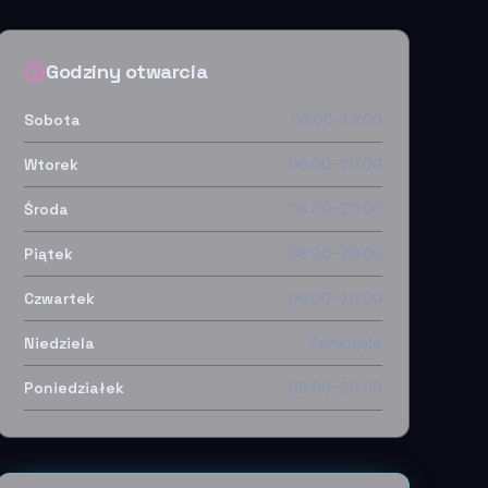
Godziny otwarcia
Sobota
06:00–13:00
Wtorek
08:00–20:00
Środa
08:00–20:00
Piątek
08:00–20:00
Czwartek
08:00–20:00
Niedziela
Zamknięte
Poniedziałek
08:00–20:00