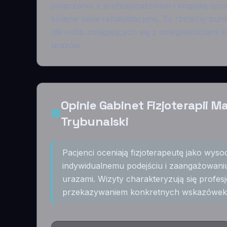
połączeniu z profesjonalizmem i empatią spra
kolejne sesje rehabilitacyjne. To rzetelny p
dla osób zmagających się z dolegliwościami 
urazów.
Opinie Gabinet Fizjoterapii 
Trybunalski
Pacjenci oceniają fizjoterapeutę jako wysoc
indywidualnemu podejściu i zaangażowan
urazami. Wizyty charakteryzują się profe
przekazywaniem konkretnych wskazówek