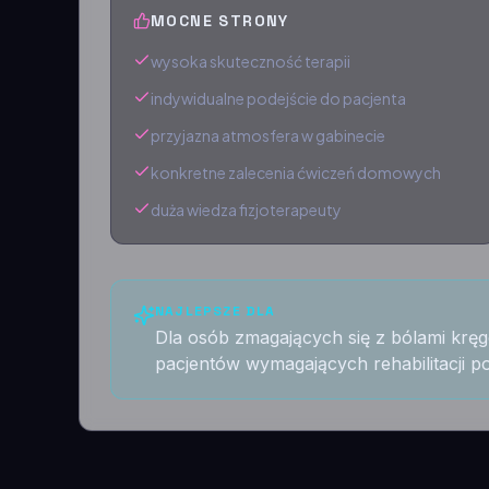
MOCNE STRONY
wysoka skuteczność terapii
indywidualne podejście do pacjenta
przyjazna atmosfera w gabinecie
konkretne zalecenia ćwiczeń domowych
duża wiedza fizjoterapeuty
NAJLEPSZE DLA
Dla osób zmagających się z bólami krę
pacjentów wymagających rehabilitacji p