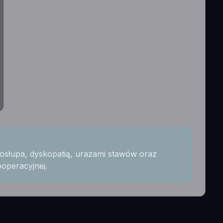
gosłupa, dyskopatią, urazami stawów oraz
ooperacyjnej.