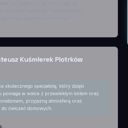
wia, że pacjenci chętnie wracają na
unkt na mapie Piotrkowa Trybunalskiego
kręgosłupa, stawów czy skutkami
Mateusz Kuśmierek Piotrków
e skutecznego specjalistę, który dzięki
iu pomaga w walce z przewlekłym bólem oraz
sjonalizmem, przyjazną atmosferą oraz
 do ćwiczeń domowych.