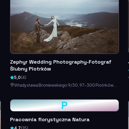
Zephyr Wedding Photography-Fotograf
Ślubny Piotrków
5,0
(
4
)
Władysława Broniewskiego 9/30, 97-300 Piotrków
Trybunalski, Polska
P
Pracownia florystyczna Natura
4,7
(
35
)