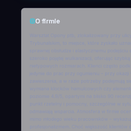
O firmie
Warsztat Opony ptb, zlokalizowany przy ulic
Trybunalskim, to miejsce, które zyskało uzna
sprawnej obsłudze i elastycznemu podejściu do
szeroko pojętej wulkanizacji, oferując szyb
nietypowych rozmiarach. Klienci często podkre
jedynie do prac przy ogumieniu – przy okazj
zawieszenia, a w razie potrzeby podejmują s
wymiana klocków hamulcowych czy elementów
poziomie 4.9/5, opartymi na blisko 90 recenz
punkt rzetelny i pomocny, szczególnie w syt
odmawiają wsparcia. Atmosfera w firmie oceni
mimo młodego wieku pracowników – wykazuj
profesjonalizmem. Choć większość klientów 