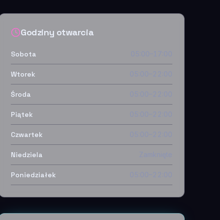
Godziny otwarcia
Sobota
05:00–17:00
Wtorek
05:00–22:00
Środa
05:00–22:00
Piątek
05:00–22:00
Czwartek
05:00–22:00
Niedziela
Zamknięte
Poniedziałek
05:00–22:00