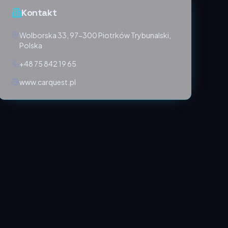
Kontakt
Wolborska 33, 97-300 Piotrków Trybunalski,
Polska
+48 75 842 19 65
www.carquest.pl