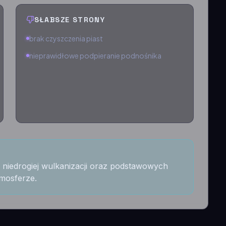
SŁABSZE STRONY
brak czyszczenia piast
nieprawidłowe podpieranie podnośnika
 niedrogiej wulkanizacji oraz podstawowych
mosferze.