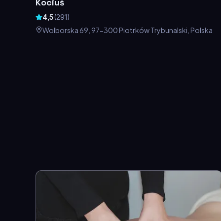
Kociuś
4,5
(
291
)
Wolborska 69, 97-300 Piotrków Trybunalski, Polska