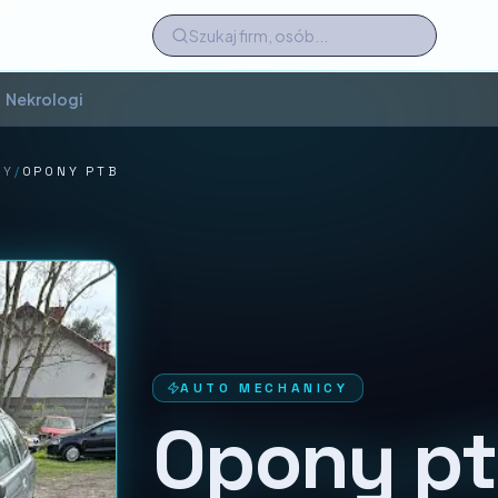
Nekrologi
CY
/
OPONY PTB
AUTO MECHANICY
Opony p