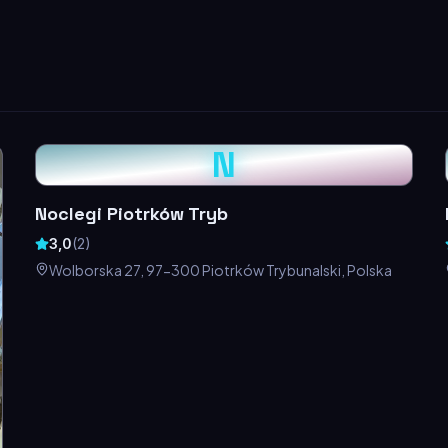
N
Noclegi Piotrków Tryb
3,0
(
2
)
Wolborska 27, 97-300 Piotrków Trybunalski, Polska