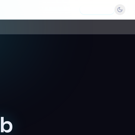
Dodaj firmę
tb