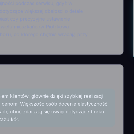
jności podczas serwisu, gdyż w
dotyczące większej dbałości o detale
piast czy precyzyjne ustawienie
 wielu mieszkańców Piotrkowa
yboru, do którego chętnie wracają przy
m klientów, głównie dzięki szybkiej realizacji
m cenom. Większość osób docenia elastyczność
ch, choć zdarzają się uwagi dotyczące braku
ażu kół.