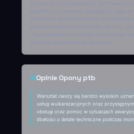
finansowe, warto pamiętać o zachowaniu czu
pojedynczych opiniach pojawiały się sugestie 
techniczne, takie jak dokładne oczyszczanie 
punktów podparcia podnośnika. Mimo to, dla
Trybunalskiego jest to miejsce pierwszego w
kolejnych potrzebach serwisowych.
Opinie Opony ptb
Warsztat cieszy się bardzo wysokim uznanie
usług wulkanizacyjnych oraz przystępny
obsługi oraz pomoc w sytuacjach awaryjny
dbałości o detale techniczne podczas mont