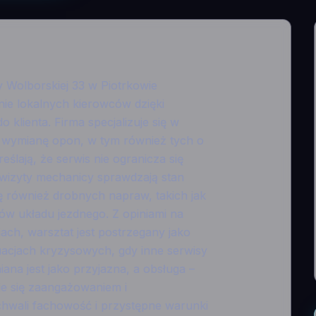
y Wolborskiej 33 w Piotrkowie
nie lokalnych kierowców dzięki
 klienta. Firma specjalizuje się w
ką wymianę opon, w tym również tych o
ślają, że serwis nie ogranicza się
i wizyty mechanicy sprawdzają stan
ię również drobnych napraw, takich jak
 układu jezdnego. Z opiniami na
jach, warsztat jest postrzegany jako
uacjach kryzysowych, gdy inne serwisy
ana jest jako przyjazna, a obsługa –
e się zaangażowaniem i
chwali fachowość i przystępne warunki