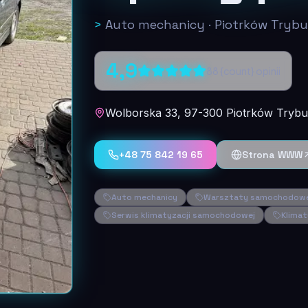
>
Auto mechanicy
·
Piotrków Trybu
4,9
88
{count} opinii
Wolborska 33, 97-300 Piotrków Trybun
+48 75 842 19 65
Strona WWW
Auto mechanicy
Warsztaty samochodow
Serwis klimatyzacji samochodowej
Klimat