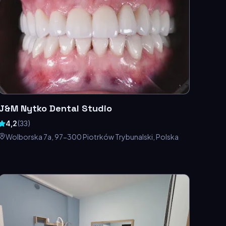
J&M Nytko Dental Studio
4,2
(
33
)
Wolborska 7a, 97-300 Piotrków Trybunalski, Polska