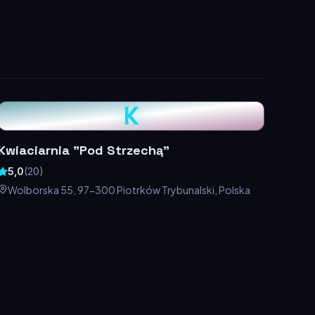
K
Kwiaciarnia "Pod Strzechą"
5,0
(
20
)
Wolborska 55, 97-300 Piotrków Trybunalski, Polska