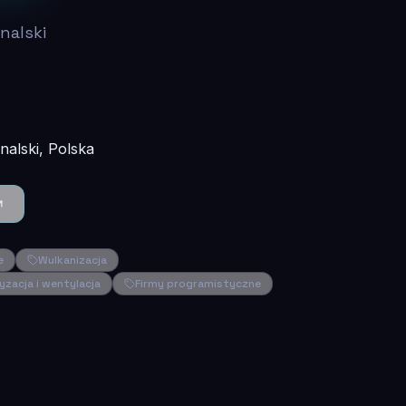
nalski
alski, Polska
e
Wulkanizacja
yzacja i wentylacja
Firmy programistyczne