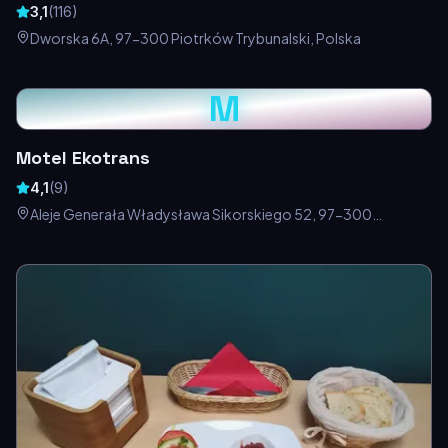
3,1
(
116
)
Dworska 6A, 97-300 Piotrków Trybunalski, Polska
M
Motel Ekotrans
4,1
(
9
)
Aleje Generała Władysława Sikorskiego 52, 97-300
Piotrków Trybunalski, Polska