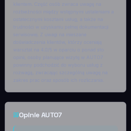
klientem. Część osób zwraca uwagę na
rozbieżności między wstępnymi ustaleniami a
ostatecznymi kosztami usług, a także na
trudności w uzyskaniu pełnej dokumentacji
serwisowej. Z uwagi na mieszane
doświadczenia klientów, którzy oceniają
warsztat na 4.0/5 w oparciu o ponad sto
opinii, osoby planujące wizytę w AUTO7
powinny podchodzić do wyboru usług z
rozwagą, zwracając szczególną uwagę na
zakres prac oraz sposób ich rozliczania.
Opinie AUTO7