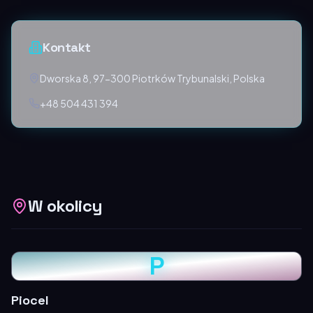
Kontakt
Dworska 8, 97-300 Piotrków Trybunalski, Polska
+48 504 431 394
W okolicy
P
Piocel