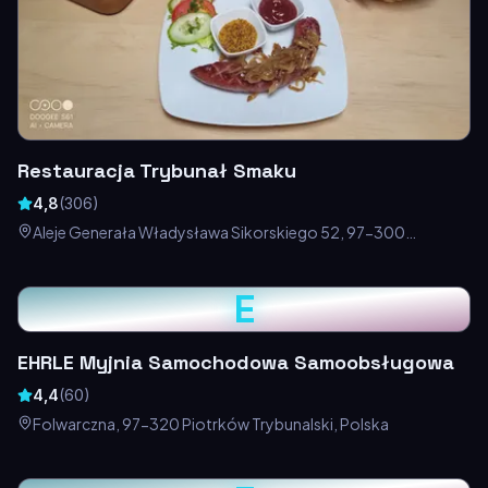
Restauracja Trybunał Smaku
4,8
(
306
)
Aleje Generała Władysława Sikorskiego 52, 97-300
Piotrków Trybunalski, Polska
E
EHRLE Myjnia Samochodowa Samoobsługowa
4,4
(
60
)
Folwarczna, 97-320 Piotrków Trybunalski, Polska