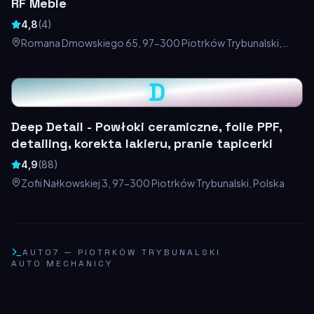
RF Meble
4,8
(
4
)
Romana Dmowskiego 65, 97-300 Piotrków Trybunalski,
Polska
D
Deep Detail - Powłoki ceramiczne, folie PPF,
detailing, korekta lakieru, pranie tapicerki
4,9
(
88
)
Zofii Nałkowskiej 3, 97-300 Piotrków Trybunalski, Polska
AUTO7
—
PIOTRKÓW TRYBUNALSKI
AUTO MECHANICY