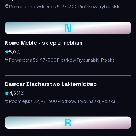
Romana Dmowskiego 78, 97-300 Piotrków Trybunalski,
Polska
N
Nowe Meble - sklep z meblami
5,0
(
1
)
Folwarczna 56, 97-300 Piotrków Trybunalski, Polska
Dawcar Blacharstwo Lakiernictwo
4,6
(
42
)
Podmiejska 22, 97-300 Piotrków Trybunalski, Polska
R