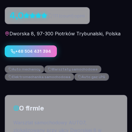
4,0
111
{count} opinii
Dworska 8, 97-300 Piotrków Trybunalski, Polska
+48 504 431 394
Auto mechanicy
Warsztaty samochodowe
Elektromechanika samochodowa
Auto gaz LPG
O firmie
Warsztat samochodowy AUTO7,
zlokalizowany przy ulicy Dworskiej 8 w