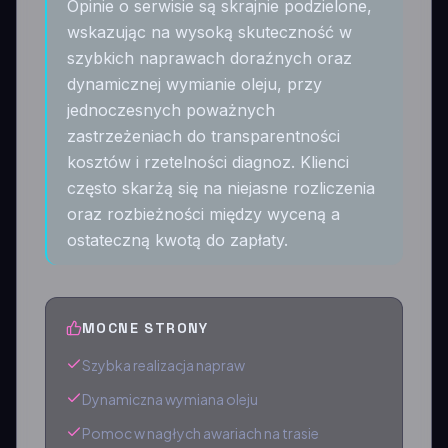
Opinie o serwisie są skrajnie podzielone,
wskazując na wysoką skuteczność w
szybkich naprawach doraźnych oraz
dynamicznej wymianie oleju, przy
jednoczesnych poważnych
zastrzeżeniach do transparentności
kosztów i rzetelności diagnoz. Klienci
często skarżą się na niejasne rozliczenia
oraz rozbieżności między wyceną a
ostateczną kwotą do zapłaty.
MOCNE STRONY
Szybka realizacja napraw
Dynamiczna wymiana oleju
Pomoc w nagłych awariach na trasie