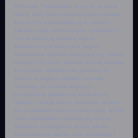
Piotrkowie Trybunalskim, to punkt na mapie
miasta, który budzi wśród kierowców skrajne
emocje. Firma specjalizuje się w szerokim
zakresie usług mechanicznych, obejmujących
m.in. dynamiczną wymianę oleju w
automatycznych skrzyniach biegów,
serwisowanie układów klimatyzacji czy montaż
instalacji LPG. Część klientów docenia warsztat
za szybkość działania oraz gotowość do
pomocy w nagłych awariach na trasie,
wskazując na sprawne diagnozy i
profesjonalne podejście do konkretnych
usterek. Z drugiej strony, działalność serwisu
jest przedmiotem licznych kontrowersji. Wśród
opinii użytkowników pojawiają się zarzuty
dotyczące przejrzystości wycen, jakości
wykonywanych napraw oraz komunikacji z