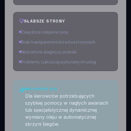
SŁABSZE STRONY
Zawyżone i niejasne ceny
Brak transparentności w kosztorysach
Nietrafione diagnozy usterek
Problemy z jakością wykonanych usług
NAJLEPSZE DLA
Dla kierowców potrzebujących
szybkiej pomocy w nagłych awariach
lub specjalistycznej dynamicznej
wymiany oleju w automatycznej
skrzyni biegów.