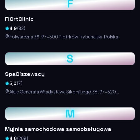
F
FiOrtClinic
4,9
(
83
)
Folwarczna 38, 97-300 Piotrków Trybunalski, Polska
S
SpaCiszewscy
5,0
(
7
)
Aleje Generała Władysława Sikorskiego 36, 97-320
Piotrków Trybunalski, Polska
M
Myjnia samochodowa samoobsługowa
4,6
(
208
)