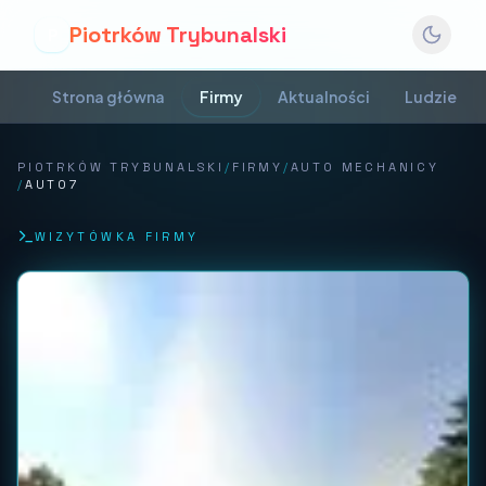
Piotrków Trybunalski
P
Strona główna
Firmy
Aktualności
Ludzie
PIOTRKÓW TRYBUNALSKI
/
FIRMY
/
AUTO MECHANICY
/
AUTO7
WIZYTÓWKA FIRMY