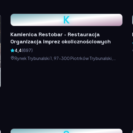
K
Kamienica Restobar - Restauracja
Organizacja imprez okolicznościowych
4,4
(
697
)
Rynek Trybunalski 1, 97-300 Piotrków Trybunalski,
Polska