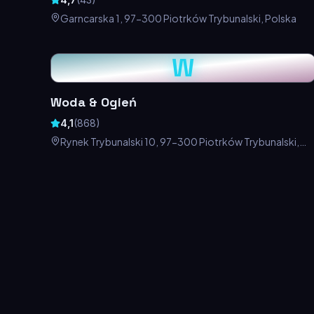
Garncarska 1, 97-300 Piotrków Trybunalski, Polska
W
Woda & Ogień
4,1
(
868
)
Rynek Trybunalski 10, 97-300 Piotrków Trybunalski,
Polska