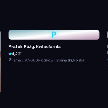
P
Płatek Róży. Kwiaciarnia
4,4
(
11
)
Farna 5, 97-300 Piotrków Trybunalski, Polska