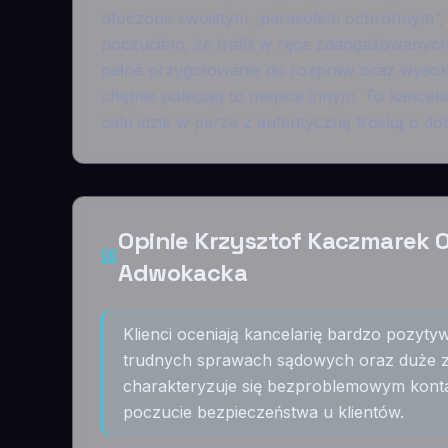
otoczone swoistym „parasolem ochronnym”, 
poczuciem, że trafili w ręce zaangażowany
pełne przygotowanie do rozpraw oraz wysoka 
chętnie polecają to miejsce innym. To kancel
calu idzie w parze z autentyczną troską o d
Opinie Krzysztof Kaczmarek O
Adwokacka
Klienci oceniają kancelarię bardzo pozyt
trudnych sprawach sądowych oraz duże 
charakteryzuje się bezproblemowym konta
poczucie bezpieczeństwa u klientów.