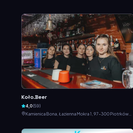
Koło.Beer
4,0
(
59
)
Kamienica Bona, Łazienna Mokra 1, 97-300 Piotrków
Trybunalski, Polska