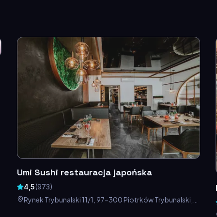
Umi Sushi restauracja japońska
4,5
(
973
)
Rynek Trybunalski 11/1, 97-300 Piotrków Trybunalski,
Polska