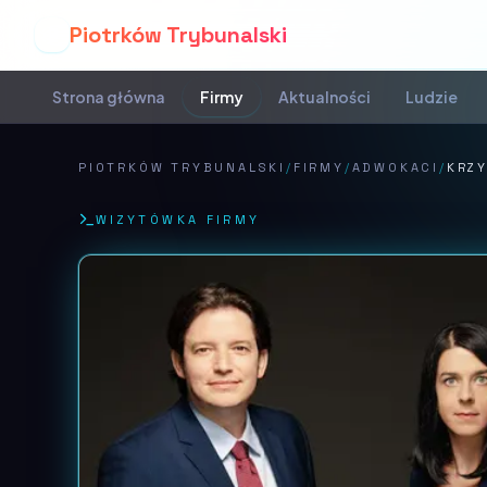
Piotrków Trybunalski
P
Strona główna
Firmy
Aktualności
Ludzie
PIOTRKÓW TRYBUNALSKI
/
FIRMY
/
ADWOKACI
/
KRZY
WIZYTÓWKA FIRMY