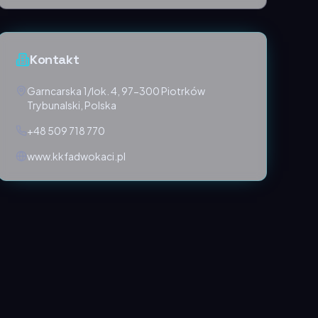
Kontakt
Garncarska 1/lok. 4, 97-300 Piotrków
Trybunalski, Polska
+48 509 718 770
www.kkfadwokaci.pl