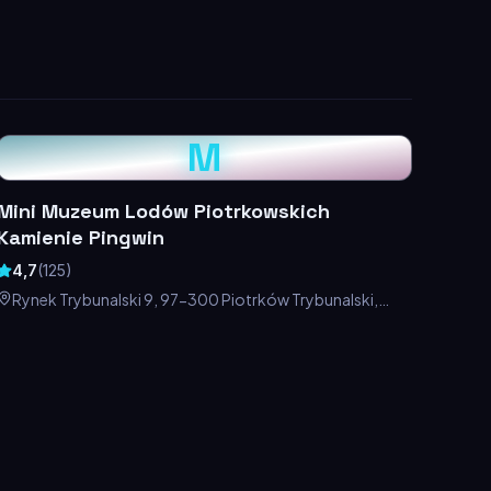
M
Mini Muzeum Lodów Piotrkowskich
Kamienie Pingwin
4,7
(
125
)
Rynek Trybunalski 9, 97-300 Piotrków Trybunalski,
Polska