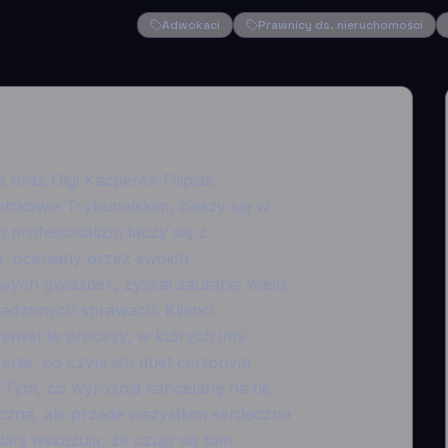
Adwokaci
Prawnicy ds. nieruchomości
oraz Olgi Kacperek-Filipiak,
otrkowie Trybunalskim, cieszy się w
 profesjonalizm łączy się z
n, oceniany przez swoich
wych gwiazdek, zyskał zaufanie wielu
owadzonych sprawach. Klienci
nawet te procesy, w których inni
enie, co czyni ich duet cenionym
Tym, co wyróżnia kancelarię na tle
yczna, ale przede wszystkim serdeczna
arii wskazują, że czują się tam