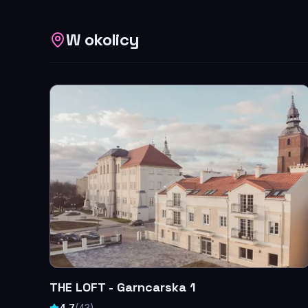
W okolicy
THE LOFT - Garncarska 1
4,7
(
43
)