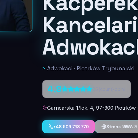
Kacperek-
Kancelar
Adwokac
>
Adwokaci
·
Piotrków Trybunalski
4,9
25
{count} opinii
Garncarska 1/lok. 4, 97-300 Piotrków 
+48 509 718 770
Strona WWW