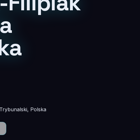
Filipiak
ia
ka
Trybunalski, Polska