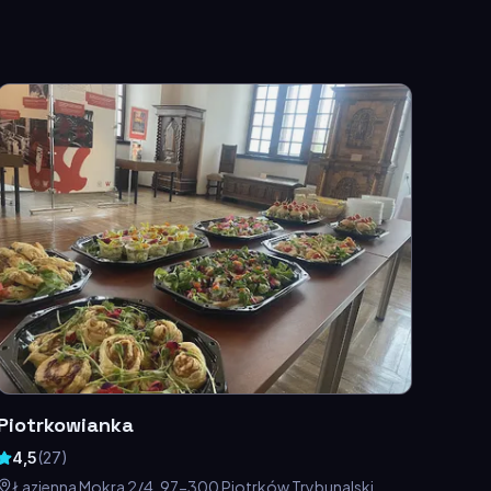
Piotrkowianka
4,5
(
27
)
Łazienna Mokra 2/4, 97-300 Piotrków Trybunalski,