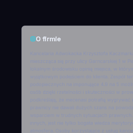
O firmie
Kancelaria Adwokacka Krzysztofa Kaczmarka 
mieszcząca się przy ulicy Garncarskiej 1 w Pi
lokalnym środowisku opinią miejsca, w którym
wyjątkowym podejściem do klienta. Zespół te
podopiecznych na imponujące 4.9 na 5 możli
osób dzięki rzetelności i skuteczności w pr
podkreślają, że mecenasi potrafią wygrywać 
prawnicy nie dawali dużych szans na powodz
wsparciem w trudnych sytuacjach prawnych. 
innych, jest nie tylko bogata wiedza merytor
atmosfera. Osoby korzystające z usług kancel