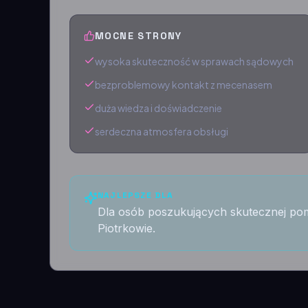
MOCNE STRONY
wysoka skuteczność w sprawach sądowych
bezproblemowy kontakt z mecenasem
duża wiedza i doświadczenie
serdeczna atmosfera obsługi
NAJLEPSZE DLA
Dla osób poszukujących skutecznej po
Piotrkowie.