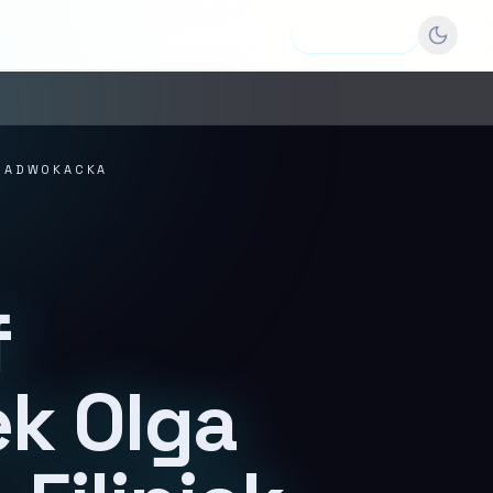
Dodaj firmę
A ADWOKACKA
f
k Olga