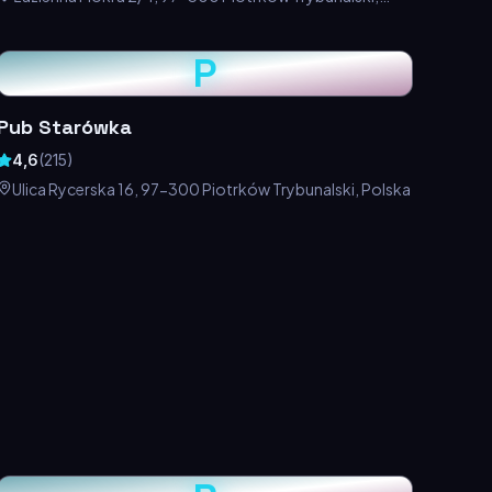
Polska
P
Pub Starówka
4,6
(
215
)
Ulica Rycerska 16, 97-300 Piotrków Trybunalski, Polska