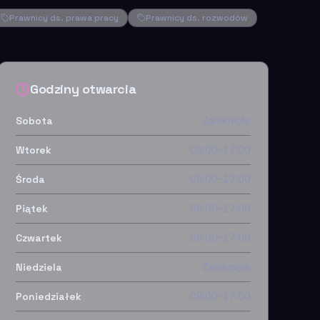
Prawnicy ds. prawa pracy
Prawnicy ds. rozwodów
Godziny otwarcia
Sobota
Zamknięte
Wtorek
09:00–17:00
Środa
09:00–17:00
Piątek
09:00–17:00
Czwartek
09:00–17:00
Niedziela
Zamknięte
Poniedziałek
09:00–17:00