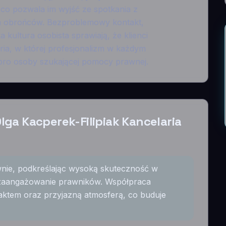
co pozwala im wyjść ze spotkania z
ch obrońców. Bezproblemowy kontakt,
kultura osobista sprawiają, że klienci
aria, w której profesjonalizm w każdym
obro osoby szukającej pomocy prawnej.
lga Kacperek-Filipiak Kancelaria
ywnie, podkreślając wysoką skuteczność w
zaangażowanie prawników. Współpraca
ktem oraz przyjazną atmosferą, co buduje