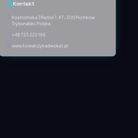
Kontakt
Kostromska 39a/lok 1, 97-300 Piotrków
Trybunalski, Polska
+48 723 222 185
www.kowalczykadwokat.pl