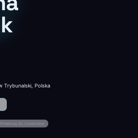
na
yk
w Trybunalski, Polska
Prawnicy ds. rozwodów