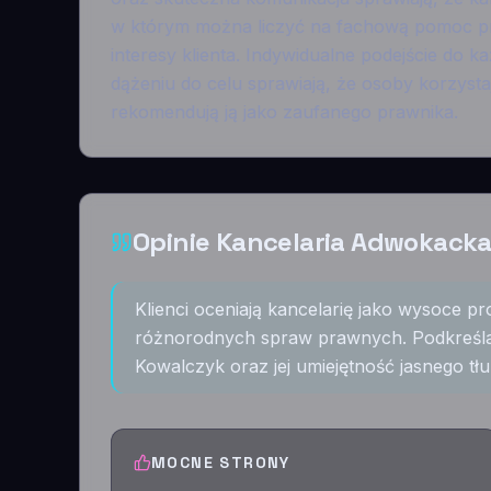
w którym można liczyć na fachową pomoc p
interesy klienta. Indywidualne podejście do 
dążeniu do celu sprawiają, że osoby korzyst
rekomendują ją jako zaufanego prawnika.
Opinie Kancelaria Adwokack
Klienci oceniają kancelarię jako wysoce p
różnorodnych spraw prawnych. Podkreśl
Kowalczyk oraz jej umiejętność jasnego t
MOCNE STRONY