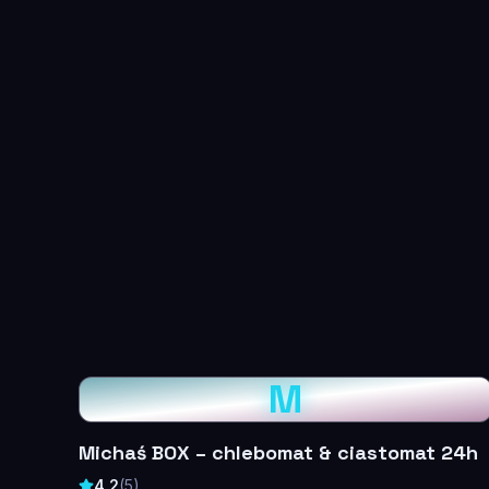
M
Michaś BOX – chlebomat & ciastomat 24h
4,2
(
5
)