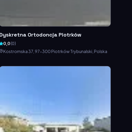
Dyskretna Ortodoncja Piotrków
0,0
(
0
)
Kostromska 37, 97-300 Piotrków Trybunalski, Polska