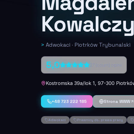
Magdale
Kowalcz
>
Adwokaci
·
Piotrków Trybunalski
5,0
27
{count} opinii
Kostromska 39a/lok 1, 97-300 Piotrkó
+48 723 222 185
Strona WWW
Adwokaci
Prawnicy ds. prawa pracy