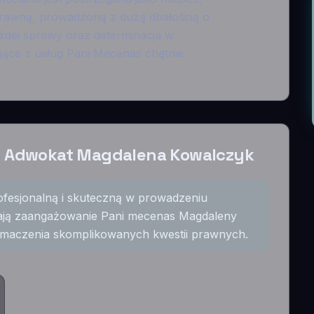
rawną, prowadzoną z dużą dbałością o
każdej sprawy oraz determinacja w
ające z usług Pani Mecenas chętnie
a Adwokat Magdalena Kowalczyk
rofesjonalną i skuteczną w prowadzeniu
ają zaangażowanie Pani mecenas Magdaleny
łumaczenia skomplikowanych kwestii prawnych.