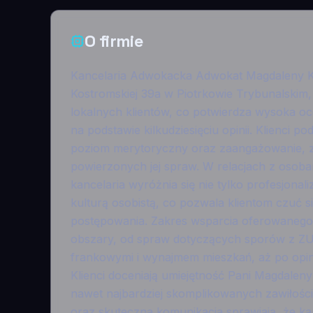
O firmie
Kancelaria Adwokacka Adwokat Magdaleny Ko
Kostromskiej 39a w Piotrkowie Trybunalskim
lokalnych klientów, co potwierdza wysoka oc
na podstawie kilkudziesięciu opinii. Klienci 
poziom merytoryczny oraz zaangażowanie, z
powierzonych jej spraw. W relacjach z osob
kancelaria wyróżnia się nie tylko profesjonal
kulturą osobistą, co pozwala klientom czuć s
postępowania. Zakres wsparcia oferowanego
obszary, od spraw dotyczących sporów z ZUS
frankowymi i wynajmem mieszkań, aż po opin
Klienci doceniają umiejętność Pani Magdaleny
nawet najbardziej skomplikowanych zawiłośc
oraz skuteczna komunikacja sprawiają, że kan