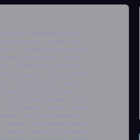
walczyk, zlokalizowana przy ulicy
, cieszy się dużym uznaniem wśród
ena 5.0 w serwisie Google, wystawiona
podkreślają przede wszystkim wysoki
 jakim Pani Mecenas podchodzi do
ami korzystającymi z pomocy prawnej
izmem, ale również dużą empatią i
ię bezpiecznie na każdym etapie
 przez kancelarię obejmuje różnorodne
, przez kwestie związane z kredytami
iowanie umów dla przedsiębiorstw.
 do jasnego i zrozumiałego tłumaczenia
i prawnych. Rzetelność, terminowość
celaria jest postrzegana jako miejsce,