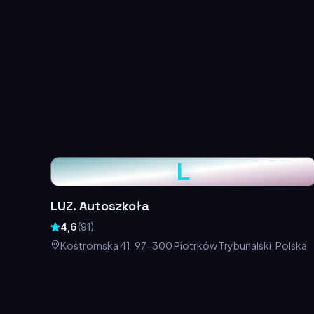
L
LUZ. Autoszkoła
4,6
(
91
)
Kostromska 41, 97-300 Piotrków Trybunalski, Polska