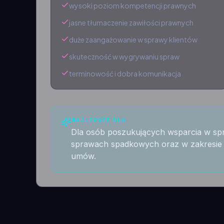
wysoki poziom kompetencji prawnych
jasne tłumaczenie zawiłości prawnych
duże zaangażowanie w sprawy klientów
skuteczność w wygrywaniu spraw
terminowość i dobra komunikacja
NAJLEPSZE DLA
Dla osób poszukujących wsparcia w sp
sprawach spadkowych oraz w zakresie o
umów.