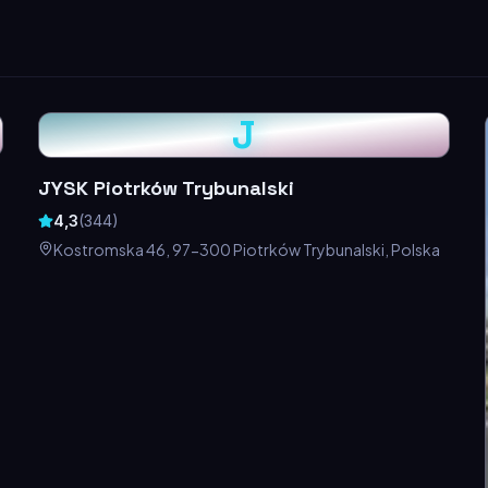
J
JYSK Piotrków Trybunalski
4,3
(
344
)
Kostromska 46, 97-300 Piotrków Trybunalski, Polska