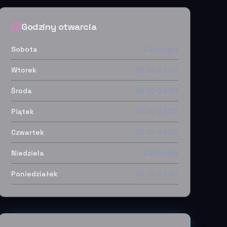
Godziny otwarcia
Sobota
Zamknięte
Wtorek
08:30–15:00
Środa
08:30–15:00
Piątek
08:30–15:00
Czwartek
08:30–15:00
Niedziela
Zamknięte
Poniedziałek
08:30–15:00