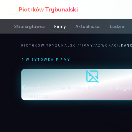
Piotrków Trybunalski
P
Strona główna
Firmy
Aktualności
Ludzie
PIOTRKÓW TRYBUNALSKI
/
FIRMY
/
ADWOKACI
/
KAN
WIZYTÓWKA FIRMY
Kancelaria Adwokacka Adwokat Magd
Kowalczyk