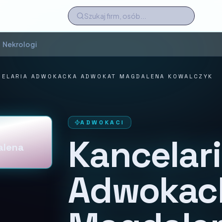
Nekrologi
CELARIA ADWOKACKA ADWOKAT MAGDALENA KOWALCZYK
ADWOKACI
Kancelar
alena
Adwokac