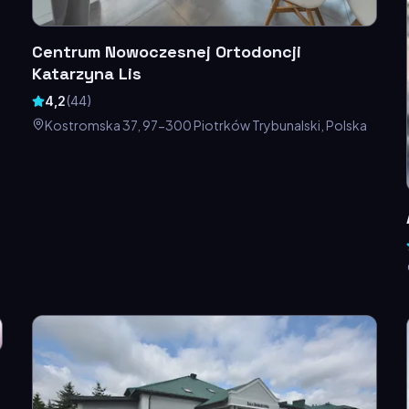
Centrum Nowoczesnej Ortodoncji
Katarzyna Lis
4,2
(
44
)
Kostromska 37, 97-300 Piotrków Trybunalski, Polska