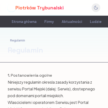
Piotrków Trybunalski
P
Strona główna
Firmy
Aktualności
Ludzie
Regulamin
Regulamin
1. Postanowienia ogolne
Niniejszy regulamin okresla zasady korzystania z
serwisu Portal Miejski (dalej: Serwis), dostepnego
pod domenami portali miejskich.
Wlascicielem i operatorem Serwisu jest Portal