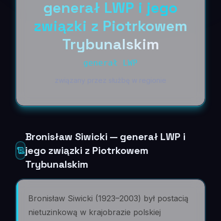
generał LWP i jego
związki z Piotrkowem
Trybunalskim
generał LWP
związany przez służbę w regionie
Bronisław Siwicki — generał LWP i
jego związki z Piotrkowem
Trybunalskim
Bronisław Siwicki (1923–2003) był postacią
nietuzinkową w krajobrazie polskiej