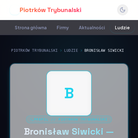
Piotrków Trybunalski
P
Strona główna
Firmy
Aktualności
Ludzie
PIOTRKÓW TRYBUNALSKI
LUDZIE
BRONISŁAW SIWICKI
B
PROFIL
//
PIOTRKÓW TRYBUNALSKI
Bronisław Siwicki —