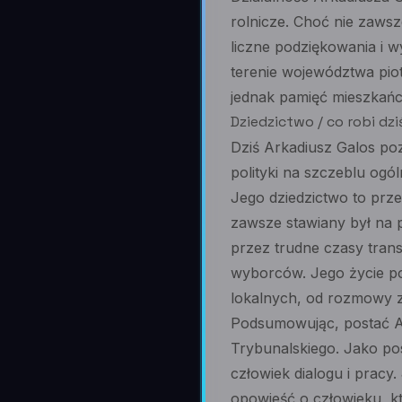
rolnicze. Choć nie zaws
liczne podziękowania i 
terenie województwa pio
jednak pamięć mieszkańcó
Dziedzictwo / co robi dzi
Dziś Arkadiusz Galos po
polityki na szczeblu ogó
Jego dziedzictwo to prze
zawsze stawiany był na p
przez trudne czasy tran
wyborców. Jego życie po
lokalnych, od rozmowy z
Podsumowując, postać Ar
Trybunalskiego. Jako pos
człowiek dialogu i pracy
opowieść o człowieku, kt