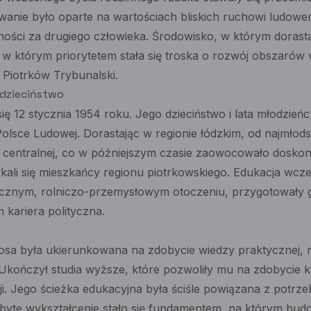
anie było oparte na wartościach bliskich ruchowi ludowe
ości za drugiego człowieka. Środowisko, w którym dorasta
 w którym priorytetem stała się troska o rozwój obszarów w
k Piotrków Trybunalski.
, dzieciństwo
się 12 stycznia 1954 roku. Jego dzieciństwo i lata młodzień
lsce Ludowej. Dorastając w regionie łódzkim, od najmłod
e centralnej, co w późniejszym czasie zaowocowało dosk
ykali się mieszkańcy regionu piotrkowskiego. Edukacja wc
icznym, rolniczo-przemysłowym otoczeniu, przygotowały 
 kariera polityczna.
osa była ukierunkowana na zdobycie wiedzy praktycznej, 
 Ukończył studia wyższe, które pozwoliły mu na zdobycie k
cji. Jego ścieżka edukacyjna była ściśle powiązana z potrz
obyte wykształcenie stało się fundamentem, na którym bud