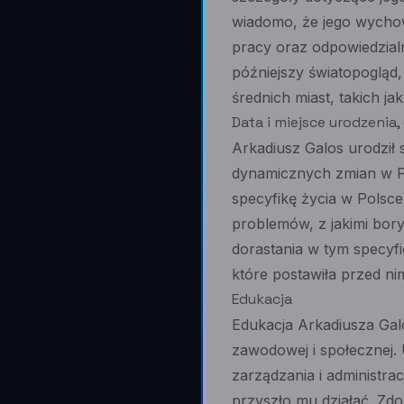
wiadomo, że jego wychow
pracy oraz odpowiedzialn
późniejszy światopogląd,
średnich miast, takich ja
Data i miejsce urodzenia
Arkadiusz Galos urodził 
dynamicznych zmian w Po
specyfikę życia w Polsc
problemów, z jakimi bor
dorastania w tym specyf
które postawiła przed nim
Edukacja
Edukacja Arkadiusza Gal
zawodowej i społecznej.
zarządzania i administra
przyszło mu działać. Zd