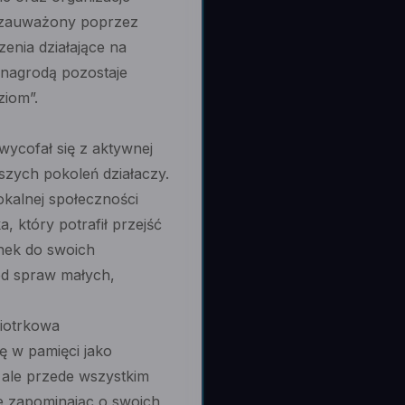
ał zauważony poprzez
enia działające na
 nagrodą pozostaje
ziom”.
ycofał się z aktywnej
szych pokoleń działaczy.
okalnej społeczności
, który potrafił przejść
nek do swoich
od spraw małych,
Piotrkowa
ę w pamięci jako
, ale przede wszystkim
ie zapominając o swoich