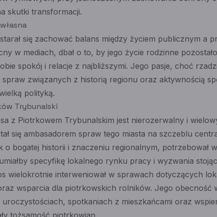
a skutki transformacji.
 własna
starał się zachować balans między życiem publicznym a 
ny w mediach, dbał o to, by jego życie rodzinne pozostało
obie spokój i relacje z najbliższymi. Jego pasje, choć rzad
 spraw związanych z historią regionu oraz aktywnością spo
ielką polityką.
ków Trybunalski
sa z Piotrkowem Trybunalskim jest nierozerwalny i wielow
stał się ambasadorem spraw tego miasta na szczeblu centr
k o bogatej historii i znaczeniu regionalnym, potrzebował 
zumiałby specyfikę lokalnego rynku pracy i wyzwania stoją
los wielokrotnie interweniował w sprawach dotyczących lo
oraz wsparcia dla piotrkowskich rolników. Jego obecność w
 uroczystościach, spotkaniach z mieszkańcami oraz wspierał
ły tożsamość piotrkowian.