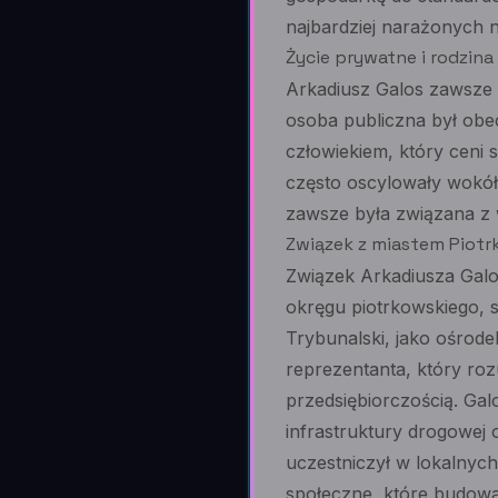
najbardziej narażonych n
Życie prywatne i rodzina
Arkadiusz Galos zawsze 
osoba publiczna był obec
człowiekiem, który ceni s
często oscylowały wokół
zawsze była związana z w
Związek z miastem Piotr
Związek Arkadiusza Galo
okręgu piotrkowskiego, 
Trybunalski, jako ośrode
reprezentanta, który ro
przedsiębiorczością. Ga
infrastruktury drogowej 
uczestniczył w lokalnych
społeczne, które budowa