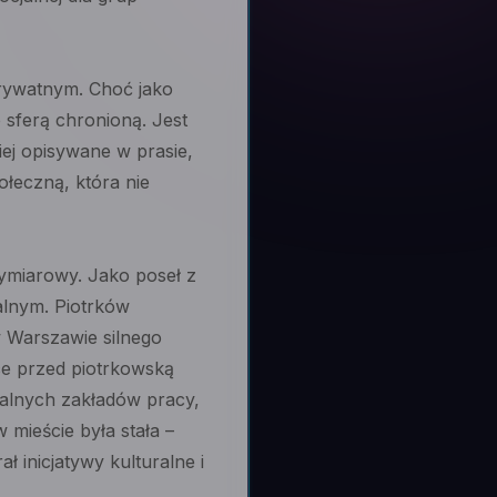
prywatnym. Choć jako
 sferą chronioną. Jest
ziej opisywane w prasie,
łeczną, która nie
ymiarowy. Jako poseł z
alnym. Piotrków
w Warszawie silnego
ce przed piotrkowską
kalnych zakładów pracy,
 mieście była stała –
 inicjatywy kulturalne i