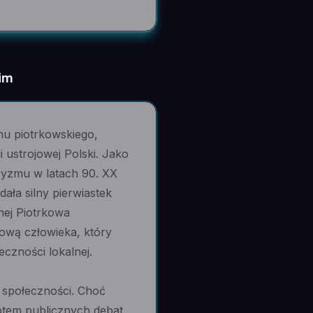
im
onu piotrkowskiego,
ustrojowej Polski. Jako
aryzmu w latach 90. XX
ała silny pierwiastek
znej Piotrkowa
iową człowieka, który
czności lokalnej.
j społeczności. Choć
otem publicznych debat,