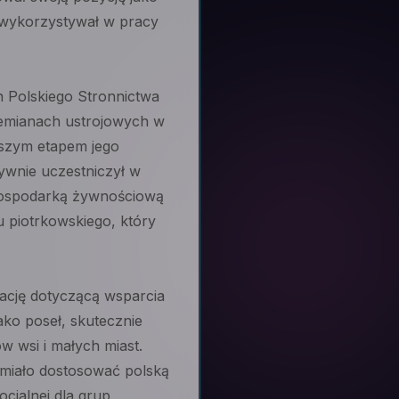
 wykorzystywał w pracy
h Polskiego Stronnictwa
zemianach ustrojowych w
jszym etapem jego
tywnie uczestniczył w
 gospodarką żywnościową
 piotrkowskiego, który
lację dotyczącą wsparcia
ako poseł, skutecznie
w wsi i małych miast.
 miało dostosować polską
jalnej dla grup