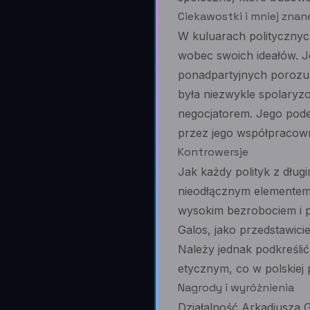
Ciekawostki i mniej znan
W kuluarach politycznych
wobec swoich ideałów. J
ponadpartyjnych porozum
była niezwykle spolaryz
negocjatorem. Jego podej
przez jego współpracow
Kontrowersje
Jak każdy polityk z dług
nieodłącznym elementem 
wysokim bezrobociem i p
Galos, jako przedstawici
Należy jednak podkreśli
etycznym, co w polskiej p
Nagrody i wyróżnienia
Działalność Arkadiusza G