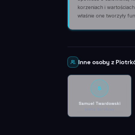
korzeniach i wartościach
właśnie one tworzyły f
Inne osoby z Piotrk
S
Samuel Twardowski
poeta barokowy