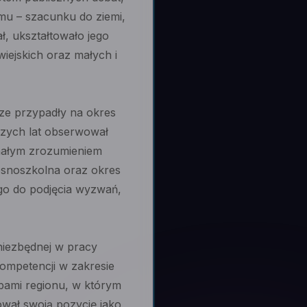
mu – szacunku do ziemi,
ł, ukształtowało jego
iejskich oraz małych i
cze przypadły na okres
szych lat obserwował
onałym zrozumieniem
zesnoszkolna oraz okres
go do podjęcia wyzwań,
niezbędnej w pracy
ompetencji w zakresie
ebami regionu, w którym
ował swoją pozycję jako