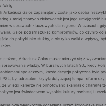
e fakty
 Arkadiusz Galos zapamiętany został jako osoba niezwykle
edną z mniej znanych ciekawostek jest jego umiejętność b
ień w sprawach kluczowych dla regionu. W czasach, gdy 
owana, Galos potrafił szukać kompromisów, co czyniło go
ście do polityki jako służby, a nie tylko walki o wpływy, b
ników.
im stażem, Arkadiusz Galos musiał mierzyć się z wyzwaniami 
sprawowania władzy. W burzliwych latach 90., kiedy Pols
roblemami społecznymi, każda decyzja polityczna była p
el PSL, był adresatem krytyki dotyczącej tempa reform czy k
ć, że w jego karierze nie odnotowano skandali o charakter
olityce jest świadectwem wysokiej kultury osobistej i uczci
alosa była wielokrotnie doceniana przez środowiska lokal