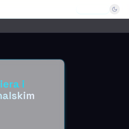
Dodaj firmę
iera i
nalskim