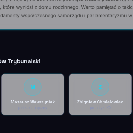
, które wyniósł z domu rodzinnego. Warto pamiętać o takic
undamenty współczesnego samorządu i parlamentaryzmu w 
ów Trybunalski
M
Z
Mateusz Wawrzyniak
Zbigniew Chmielowiec
piłkarz ręczny
polityk KO