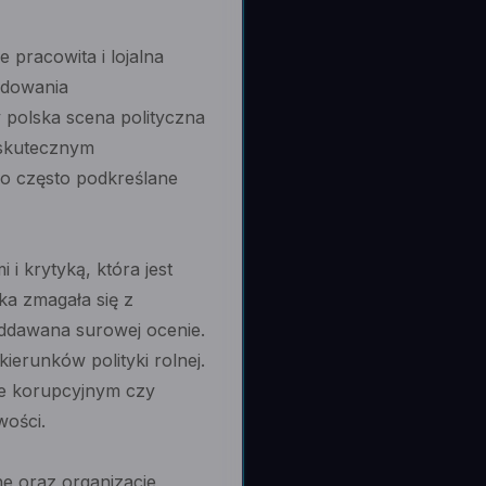
 pracowita i lojalna
udowania
polska scena polityczna
 skutecznym
yło często podkreślane
i krytyką, która jest
ka zmagała się z
oddawana surowej ocenie.
ierunków polityki rolnej.
ze korupcyjnym czy
wości.
ne oraz organizacje