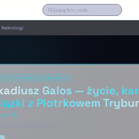
Nekrologi
OFIL
//
PIOTRKÓW TRYBUNALSKI
kadiusz Galos — życie, kar
iązki z Piotrkowem Trybu
tyk PSL
z regionu piotrkowskiego
e