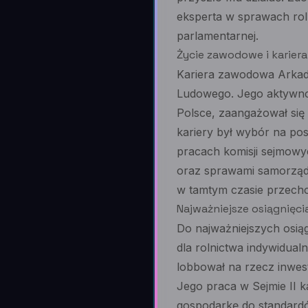
eksperta w sprawach rol
parlamentarnej.
Życie zawodowe i kariera
Kariera zawodowa Arkadi
Ludowego. Jego aktywnoś
Polsce, zaangażował si
kariery był wybór na pos
pracach komisji sejmowy
oraz sprawami samorząd
w tamtym czasie przechod
Najważniejsze osiągnięcia
Do najważniejszych osiąg
dla rolnictwa indywidual
lobbował na rzecz inwest
Jego praca w Sejmie II 
gospodarkę do standard