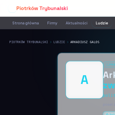
Piotrków Trybunalski
P
Strona główna
Firmy
Aktualności
Ludzie
PIOTRKÓW TRYBUNALSKI
LUDZIE
ARKADIUSZ GALOS
PR
Ar
A
zw
poli
poseł 
żyj