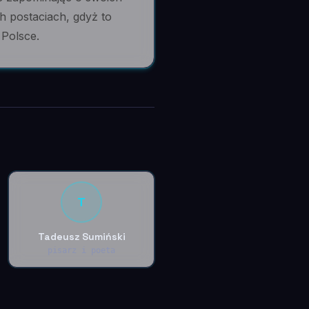
h postaciach, gdyż to
Polsce.
T
Tadeusz Sumiński
pisarz i poeta