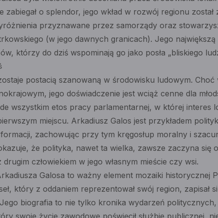
ze zabiegał o splendor, jego wkład w rozwój regionu zost
wyróżnienia przyznawane przez samorządy oraz stowarzysz
trkowskiego (w jego dawnych granicach). Jego największą
w, którzy do dziś wspominają go jako posła „bliskiego lud
ś
zostaje postacią szanowaną w środowisku ludowym. Choć w
lnokrajowym, jego doświadczenie jest wciąż cenne dla młod
de wszystkim etos pracy parlamentarnej, w której interes l
ierwszym miejscu. Arkadiusz Galos jest przykładem polityka
sformacji, zachowując przy tym kręgosłup moralny i szacu
kazuje, że polityka, nawet ta wielka, zawsze zaczyna się 
 drugim człowiekiem w jego własnym mieście czy wsi.
kadiusza Galosa to ważny element mozaiki historycznej 
eł, który z oddaniem reprezentował swój region, zapisał si
. Jego biografia to nie tylko kronika wydarzeń politycznych
óry swoje życie zawodowe poświęcił służbie publicznej, n