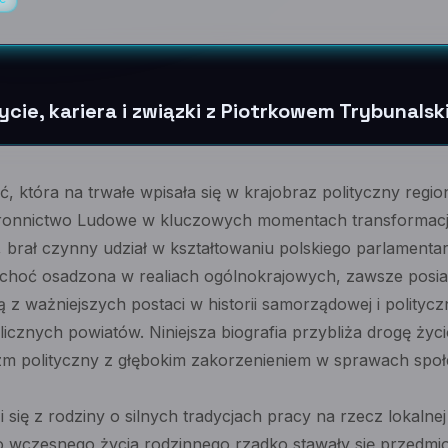
ycie, kariera i związki z Piotrkowem Trybunalsk
ć, która na trwałe wpisała się w krajobraz polityczny regi
tronnictwo Ludowe w kluczowych momentach transformacji 
i, brał czynny udział w kształtowaniu polskiego parlament
 choć osadzona w realiach ogólnokrajowych, zawsze posiad
ą z ważniejszych postaci w historii samorządowej i polityc
icznych powiatów. Niniejsza biografia przybliża drogę życ
zm polityczny z głębokim zakorzenieniem w sprawach społe
się z rodziny o silnych tradycjach pracy na rzecz lokalne
o wczesnego życia rodzinnego rzadko stawały się przedmi