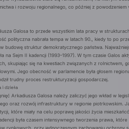
nictwa i rozwoju regionalnego, co później z powodzeniem
usza Galosa to przede wszystkim lata pracy w strukturac
ć polityczna nabrała tempa w latach 90., kiedy to po pr
ę w budowę struktur demokratycznego państwa. Najważnie
ła na Sejm II kadencji (1993–1997). W tym czasie Galos ak
ch, skupiając się na kwestiach związanych z rolnictwem,
owymi. Jego obecność w parlamencie była głosem regionu
ził trudny proces restrukturyzacji gospodarczej.
 i dzieła
nięć Arkadiusza Galosa należy zaliczyć jego wkład w legis
nego oraz rozwój infrastruktury w regionie piotrkowskim. J
ycji, które miały na celu poprawę jakości życia mieszkańcó
kadencji była czasem intensywnego tworzenia prawa, które
ów rynkowych, przy jednoczesnym zachowaniu ochrony soc