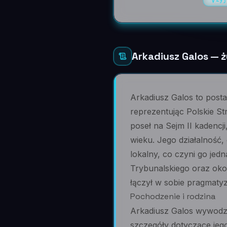
Arkadiusz Galos — ż
Arkadiusz Galos to posta
reprezentując Polskie S
poseł na Sejm II kadencj
wieku. Jego działalność,
lokalny, co czyni go jedn
Trybunalskiego oraz okol
łączył w sobie pragmaty
Pochodzenie i rodzina
Arkadiusz Galos wywodzi 
szczegóły dotyczące jeg