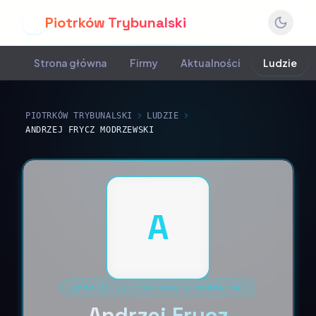
Piotrków Trybunalski
P
Strona główna
Firmy
Aktualności
Ludzie
PIOTRKÓW TRYBUNALSKI
LUDZIE
ANDRZEJ FRYCZ MODRZEWSKI
A
PROFIL
//
PIOTRKÓW TRYBUNALSKI
Andrzej Frycz