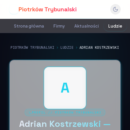
Piotrków Trybunalski
P
Strona główna
Firmy
Aktualności
Ludzie
PIOTRKÓW TRYBUNALSKI
LUDZIE
ADRIAN KOSTRZEWSKI
A
PROFIL
//
PIOTRKÓW TRYBUNALSKI
Adrian Kostrzewski —